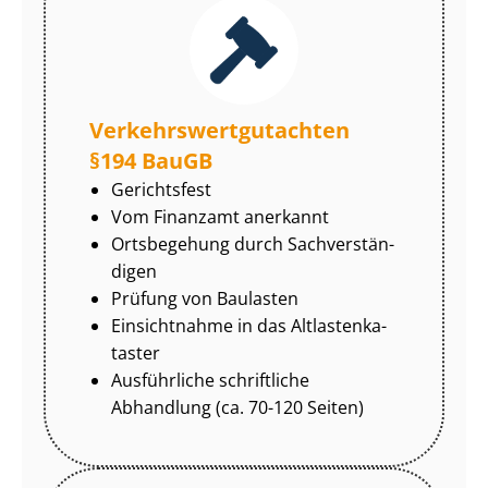
Ver­kehrs­wert­gut­ach­ten
§194 BauGB
Gerichtsfest
Vom Finanzamt anerkannt
Ortsbegehung durch Sach­ver­stän­
di­gen
Prüfung von Baulasten
Einsichtnahme in das Alt­las­ten­ka­
tas­ter
Ausführliche schriftliche
Abhandlung (ca. 70-120 Seiten)