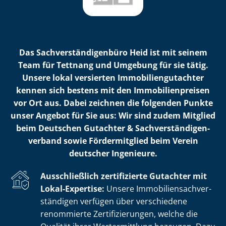
Das Sach­ver­stän­di­gen­bü­ro Heid ist mit seinem
Team für Tettnang und Umgebung für sie tätig.
Unsere lokal versierten Im­mo­bi­li­en­gut­ach­ter
kennen sich bestens mit den Im­mo­bi­li­en­prei­sen
vor Ort aus. Dabei zeichnen die folgenden Punkte
unser Angebot für Sie aus: Wir sind zudem Mitglied
beim Deutschen Gutachter & Sach­ver­stän­di­gen­
ver­band sowie Fördermitglied beim Verein
deutscher Ingenieure.
Ausschließlich zertifizierte Gutachter mit
Lokal-Expertise:
Unsere Im­mo­bi­li­en­sach­ver­
stän­di­gen verfügen über verschiedene
renommierte Zer­ti­fi­zie­run­gen, welche die