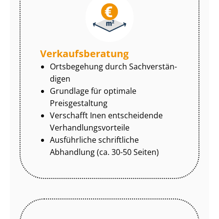
Ver­kaufs­be­ra­tung
Ortsbegehung durch Sach­ver­stän­
di­gen
Grundlage für optimale
Preisgestaltung
Verschafft Inen entscheidende
Ver­hand­lungs­vor­tei­le
Ausführliche schriftliche
Abhandlung (ca. 30-50 Seiten)