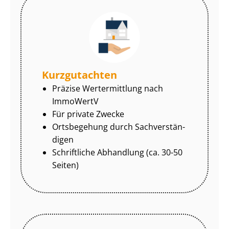
Kurzgutachten
Präzise Wertermittlung nach
ImmoWertV
Für private Zwecke
Ortsbegehung durch Sach­ver­stän­
di­gen
Schriftliche Abhandlung (ca. 30-50
Seiten)