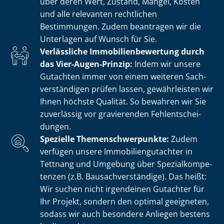
über deren Wert, Zustand, Mängel, Kosten
und alle relevanten rechtlichen
Bestimmungen. Zudem beantragen wir die
Unterlagen auf Wunsch für Sie.
Verlässliche Im­mo­bi­li­en­be­wer­tung durch
das Vier-Augen-Prinzip:
Indem wir unsere
Gutachten immer von einem weiteren Sach­
ver­stän­di­gen prüfen lassen, gewährleisten wir
Ihnen höchste Qualität. So bewahren wir Sie
zuverlässig vor gravierenden Fehl­ent­schei­
dun­gen.
Spezielle The­men­schwer­punk­te:
Zudem
verfügen unsere Im­mo­bi­li­en­gut­ach­ter in
Tettnang und Umgebung über Spe­zi­al­kom­pe­
ten­zen (z.B. Bau­sach­ver­stän­di­ge). Das heißt:
Wir suchen nicht irgendeinen Gutachter für
Ihr Projekt, sondern den optimal geeigneten,
sodass wir auch besondere Anliegen bestens