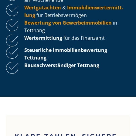
Wertgutachten
&
Im­mo­bi­li­en­wert­ermitt­
lung
für Be­triebs­ver­mö­gen
Bewertung von Ge­wer­be­im­mo­bi­li­en
in
Tettnang
Wertermittlung
für das Finanzamt
Steuerliche Im­mo­bi­li­en­be­wer­tung
Tettnang
Bau­sach­ver­stän­di­ger Tettnang