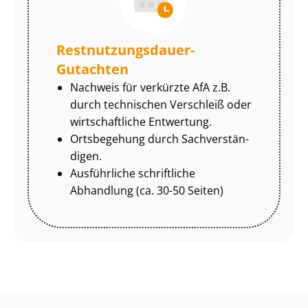
Rest­nut­zungs­dau­er-
Gutachten
Nachweis für verkürzte AfA z.B.
durch technischen Verschleiß oder
wirtschaftliche Entwertung.
Ortsbegehung durch Sach­ver­stän­
di­gen.
Ausführliche schriftliche
Abhandlung (ca. 30-50 Seiten)