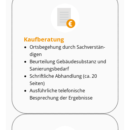
Kaufberatung
Ortsbegehung durch Sach­ver­stän­
di­gen
Beurteilung Gebäudesubstanz und
Sa­nie­rungs­be­darf
Schriftliche Abhandlung (ca. 20
Seiten)
Ausführliche telefonische
Besprechung der Ergebnisse