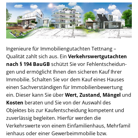
Ingenieure für Im­mo­bi­li­en­gut­ach­ten Tettnang –
Qualität zahlt sich aus. Ein
Ver­kehrs­wert­gut­ach­ten
nach § 194 BauGB
schützt Sie vor Fehl­ent­schei­dun­
gen und ermöglicht Ihnen den sicheren Kauf Ihrer
Immobilie. Schalten Sie vor dem Kauf eines Hauses
einen Sach­ver­stän­di­gen für Im­mo­bi­li­en­be­wer­tung
ein. Dieser kann Sie über
Wert, Zustand, Mängel
und
Kosten
beraten und Sie von der Auswahl des
Objektes bis zur Kauf­ent­schei­dung kompetent und
zuverlässig begleiten. Hierfür werden die
Verkehrswerte von einem Einfamilienhaus, Mehr­fa­mi­l
i­en­haus oder einer Ge­wer­be­im­mo­bi­lie bzw.