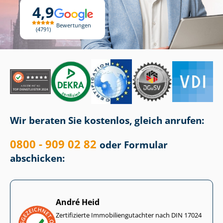
4,9
Bewertungen
4791
Wir beraten Sie kostenlos, gleich anrufen:
0800 - 909 02 82
oder Formular
abschicken:
André Heid
Zertifizierte Im­mo­bi­li­en­gut­ach­ter nach DIN 17024