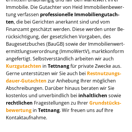
Immobilie. Die Gutachter von Heid Im­mo­bi­li­en­be­wer­
tung verfassen
professionelle Im­mo­bi­li­en­gut­ach­
ten
, die bei Gerichten anerkannt sind und vom
Finanzamt geschätzt werden. Diese werden unter Be­
rück­sich­ti­gung, der gesetzlichen Vorgaben, des
Baugesetzbuches (BauGB) sowie der Im­mo­bi­li­en­wert­
ermitt­lungs­ver­ord­nung (ImmoWertV), marktkonform
angefertigt. Selbst­ver­ständ­lich arbeiten wir auch
Kurzgutachten
in
Tettnang
für private Zwecke aus.
Gerne unterstützen wir Sie auch bei
Rest­nut­zungs­
dau­er-Gutachten
zur Anhebung Ihrer möglichen
Abschreibungen. Darüber hinaus beraten wir Sie
kostenlos und unverbindlich bei
inhaltlichen
sowie
rechtlichen
Fragestellungen zu Ihrer
Grund­stücks­
be­wer­tung
in
Tettnang
. Wir freuen uns auf Ihre
Kontaktaufnahme.