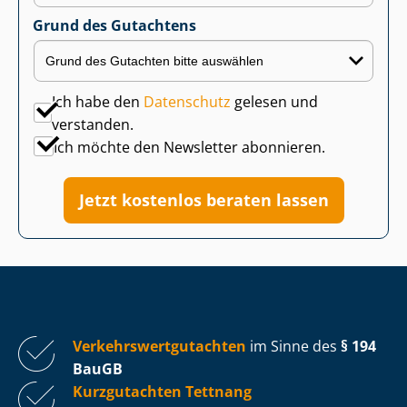
Grund des Gutachtens
Ich habe den
Datenschutz
gelesen und
verstanden.
Ich möchte den Newsletter abonnieren.
Jetzt kostenlos beraten lassen
Ver­kehrs­wert­gut­ach­ten
im Sinne des
§ 194
BauGB
Kurzgutachten Tettnang