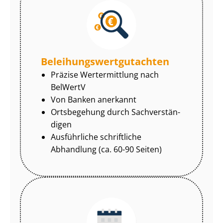
Be­lei­hungs­wert­gut­ach­ten
Präzise Wertermittlung nach
BelWertV
Von Banken anerkannt
Ortsbegehung durch Sach­ver­stän­
di­gen
Ausführliche schriftliche
Abhandlung (ca. 60-90 Seiten)