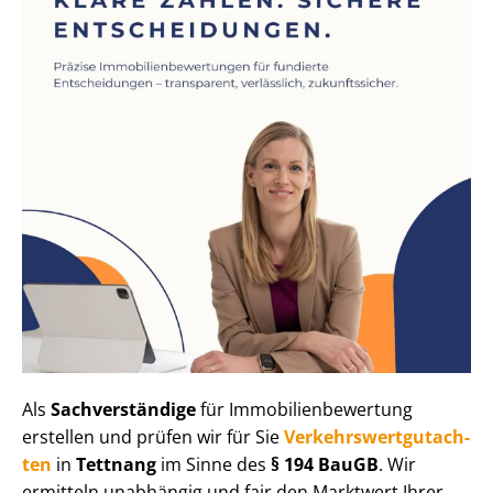
Als
Sachverständige
für Im­mo­bi­li­en­be­wer­tung
erstellen und prüfen wir für Sie
Ver­kehrs­wert­gut­ach­
ten
in
Tettnang
im Sinne des
§ 194 BauGB
. Wir
ermitteln unabhängig und fair den Marktwert Ihrer