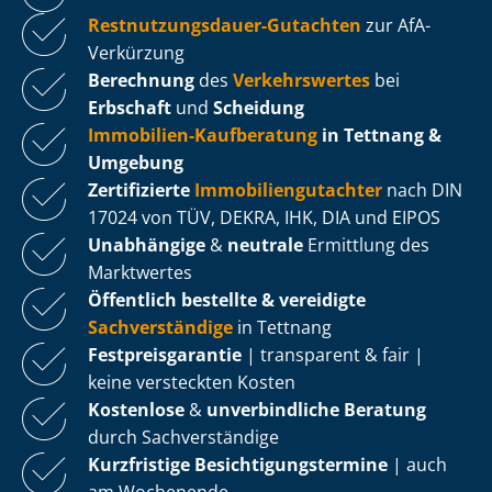
Rest­nut­zungs­dau­er-Gutachten
zur AfA-
Verkürzung
Berechnung
des
Verkehrswertes
bei
Erbschaft
und
Scheidung
Immobilien-Kaufberatung
in Tettnang &
Umgebung
Zertifizierte
Im­mo­bi­li­en­gut­ach­ter
nach DIN
17024 von TÜV, DEKRA, IHK, DIA und EIPOS
Unabhängige
&
neutrale
Ermittlung des
Marktwertes
Öffentlich bestellte & vereidigte
Sachverständige
in Tettnang
Fest­preis­ga­ran­tie
| transparent & fair |
keine versteckten Kosten
Kostenlose
&
unverbindliche Beratung
durch Sachverständige
Kurzfristige Be­sich­ti­gungs­ter­mi­ne
| auch
am Wochenende