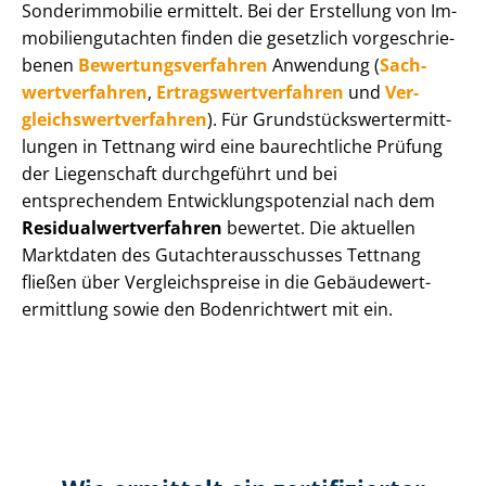
Sonderimmobilie ermittelt. Bei der Erstellung von Im­
mo­bi­li­en­gut­ach­ten finden die gesetzlich vor­ge­schrie­
be­nen
Be­wer­tungs­ver­fah­ren
Anwendung (
Sach­
wert­ver­fah­ren
,
Er­trags­wert­ver­fah­ren
und
Ver­
gleichs­wert­ver­fah­ren
). Für Grund­stücks­wert­ermitt­
lun­gen in Tettnang wird eine baurechtliche Prüfung
der Liegenschaft durchgeführt und bei
entsprechendem Ent­wick­lungs­po­ten­zi­al nach dem
Re­si­du­al­wert­ver­fah­ren
bewertet. Die aktuellen
Marktdaten des Gut­ach­ter­aus­schus­ses Tettnang
fließen über Ver­gleichs­prei­se in die Ge­bäu­de­wert­
ermitt­lung sowie den Bodenrichtwert mit ein.