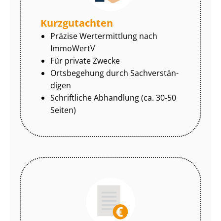
Kurzgutachten
Präzise Wertermittlung nach
ImmoWertV
Für private Zwecke
Ortsbegehung durch Sach­ver­stän­
di­gen
Schriftliche Abhandlung (ca. 30-50
Seiten)