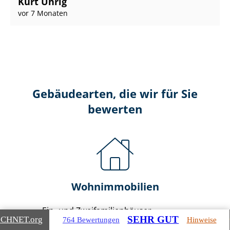
Kurt Uhrig
vor 7 Monaten
Gebäudearten, die wir für Sie
bewerten
Wohnimmobilien
Ein- und Zwei­fa­mi­li­en­häu­ser
SEHR GUT
ICHNET
.org
764 Bewertungen
Hinweise
Doppel- & Reihenhäuser