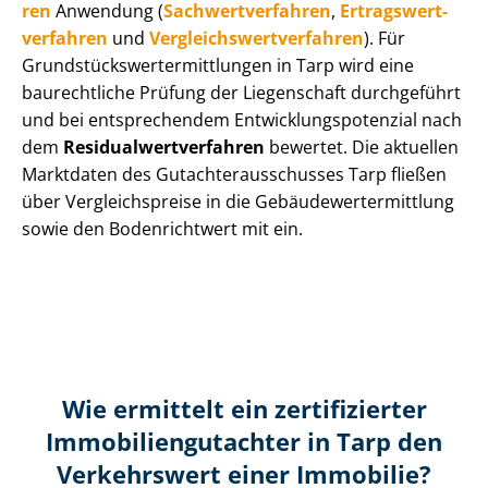
ren
Anwendung (
Sach­wert­ver­fah­ren
,
Er­trags­wert­
ver­fah­ren
und
Ver­gleichs­wert­ver­fah­ren
). Für
Grund­stücks­wert­ermitt­lun­gen in Tarp wird eine
baurechtliche Prüfung der Liegenschaft durchgeführt
und bei entsprechendem Ent­wick­lungs­po­ten­zi­al nach
dem
Re­si­du­al­wert­ver­fah­ren
bewertet. Die aktuellen
Marktdaten des Gut­ach­ter­aus­schus­ses Tarp fließen
über Ver­gleichs­prei­se in die Ge­bäu­de­wert­ermitt­lung
sowie den Bodenrichtwert mit ein.
Wie ermittelt ein zertifizierter
Immobilien­gutachter in Tarp den
Verkehrswert einer Immobilie?