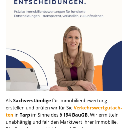
Als
Sachverständige
für Im­mo­bi­li­en­be­wer­tung
erstellen und prüfen wir für Sie
Ver­kehrs­wert­gut­ach­
ten
in
Tarp
im Sinne des
§ 194 BauGB
. Wir ermitteln
unabhängig und fair den Marktwert Ihrer Immobilie.