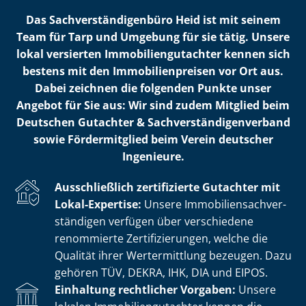
Das Sach­ver­stän­di­gen­bü­ro Heid ist mit seinem
Team für Tarp und Umgebung für sie tätig. Unsere
lokal versierten Im­mo­bi­li­en­gut­ach­ter kennen sich
bestens mit den Im­mo­bi­li­en­prei­sen vor Ort aus.
Dabei zeichnen die folgenden Punkte unser
Angebot für Sie aus: Wir sind zudem Mitglied beim
Deutschen Gutachter & Sach­ver­stän­di­gen­ver­band
sowie Fördermitglied beim Verein deutscher
Ingenieure.
Ausschließlich zertifizierte Gutachter mit
Lokal-Expertise:
Unsere Im­mo­bi­li­en­sach­ver­
stän­di­gen verfügen über verschiedene
renommierte Zer­ti­fi­zie­run­gen, welche die
Qualität ihrer Wertermittlung bezeugen. Dazu
gehören TÜV, DEKRA, IHK, DIA und EIPOS.
Einhaltung rechtlicher Vorgaben:
Unsere