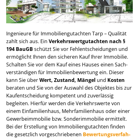
Ingenieure für Im­mo­bi­li­en­gut­ach­ten Tarp – Qualität
zahlt sich aus. Ein
Ver­kehrs­wert­gut­ach­ten nach §
194 BauGB
schützt Sie vor Fehl­ent­schei­dun­gen und
ermöglicht Ihnen den sicheren Kauf Ihrer Immobilie.
Schalten Sie vor dem Kauf eines Hauses einen Sach­
ver­stän­di­gen für Im­mo­bi­li­en­be­wer­tung ein. Dieser
kann Sie über
Wert, Zustand, Mängel
und
Kosten
beraten und Sie von der Auswahl des Objektes bis zur
Kauf­ent­schei­dung kompetent und zuverlässig
begleiten. Hierfür werden die Verkehrswerte von
einem Einfamilienhaus, Mehr­fa­mi­li­en­haus oder einer
Ge­wer­be­im­mo­bi­lie bzw. Sonderimmobilie ermittelt.
Bei der Erstellung von Im­mo­bi­li­en­gut­ach­ten finden
die gesetzlich vor­ge­schrie­be­nen
Be­wer­tungs­ver­fah­