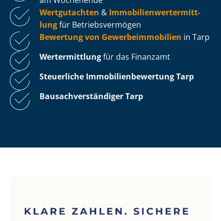
Wertgutachten
&
Im­mo­bi­li­en­wert­ermitt­
lung
für Be­triebs­ver­mö­gen
Bewertung von Ge­wer­be­im­mo­bi­li­en
in Tarp
Wertermittlung
für das Finanzamt
Steuerliche Im­mo­bi­li­en­be­wer­tung
Tarp
Bau­sach­ver­stän­di­ger Tarp