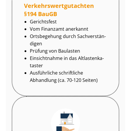
Ver­kehrs­wert­gut­ach­ten
§194 BauGB
Gerichtsfest
Vom Finanzamt anerkannt
Ortsbegehung durch Sach­ver­stän­
di­gen
Prüfung von Baulasten
Einsichtnahme in das Alt­las­ten­ka­
tas­ter
Ausführliche schriftliche
Abhandlung (ca. 70-120 Seiten)