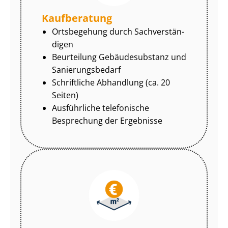
Kaufberatung
Ortsbegehung durch Sach­ver­stän­
di­gen
Beurteilung Gebäudesubstanz und
Sa­nie­rungs­be­darf
Schriftliche Abhandlung (ca. 20
Seiten)
Ausführliche telefonische
Besprechung der Ergebnisse