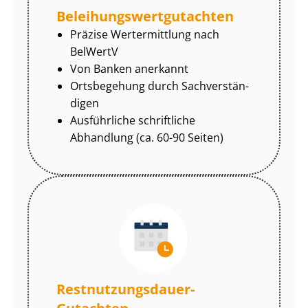
Be­lei­hungs­wert­gut­ach­ten
Präzise Wertermittlung nach
BelWertV
Von Banken anerkannt
Ortsbegehung durch Sach­ver­stän­
di­gen
Ausführliche schriftliche
Abhandlung (ca. 60-90 Seiten)
Rest­nut­zungs­dau­er-