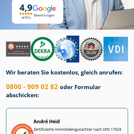
4,9
Bewertungen
4791
Wir beraten Sie kostenlos, gleich anrufen:
0800 - 909 02 82
oder Formular
abschicken:
André Heid
Zertifizierte Im­mo­bi­li­en­gut­ach­ter nach DIN 17024