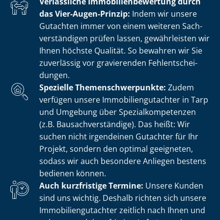
Verlässliche Im­mo­bi­li­en­be­wer­tung durch
das Vier-Augen-Prinzip:
Indem wir unsere
Gutachten immer von einem weiteren Sach­
ver­stän­di­gen prüfen lassen, gewährleisten wir
Ihnen höchste Qualität. So bewahren wir Sie
zuverlässig vor gravierenden Fehl­ent­schei­
dun­gen.
Spezielle The­men­schwer­punk­te:
Zudem
verfügen unsere Im­mo­bi­li­en­gut­ach­ter in Tarp
und Umgebung über Spe­zi­al­kom­pe­ten­zen
(z.B. Bau­sach­ver­stän­di­ge). Das heißt: Wir
suchen nicht irgendeinen Gutachter für Ihr
Projekt, sondern den optimal geeigneten,
sodass wir auch besondere Anliegen bestens
bedienen können.
Auch kurzfristige Termine:
Unsere Kunden
sind uns wichtig. Deshalb richten sich unsere
Im­mo­bi­li­en­gut­ach­ter zeitlich nach Ihnen und