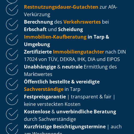
Rest­nut­zungs­dau­er-Gutachten
zur AfA-
Verkürzung
Berechnung
des
Verkehrswertes
bei
Erbschaft
und
Scheidung
Immobilien-Kaufberatung
in Tarp &
Umgebung
Zertifizierte
Im­mo­bi­li­en­gut­ach­ter
nach DIN
17024 von TÜV, DEKRA, IHK, DIA und EIPOS
Unabhängige
&
neutrale
Ermittlung des
Marktwertes
Öffentlich bestellte & vereidigte
Sachverständige
in Tarp
Fest­preis­ga­ran­tie
| transparent & fair |
keine versteckten Kosten
Kostenlose
&
unverbindliche Beratung
durch Sachverständige
Kurzfristige Be­sich­ti­gungs­ter­mi­ne
| auch
am Wochenende