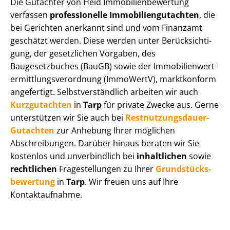
Die Gutachter von Heid Im­mo­bi­li­en­be­wer­tung
verfassen
professionelle Im­mo­bi­li­en­gut­ach­ten
, die
bei Gerichten anerkannt sind und vom Finanzamt
geschätzt werden. Diese werden unter Be­rück­sich­ti­
gung, der gesetzlichen Vorgaben, des
Baugesetzbuches (BauGB) sowie der Im­mo­bi­li­en­wert­
ermitt­lungs­ver­ord­nung (ImmoWertV), marktkonform
angefertigt. Selbst­ver­ständ­lich arbeiten wir auch
Kurzgutachten
in
Tarp
für private Zwecke aus. Gerne
unterstützen wir Sie auch bei
Rest­nut­zungs­dau­er-
Gutachten
zur Anhebung Ihrer möglichen
Abschreibungen. Darüber hinaus beraten wir Sie
kostenlos und unverbindlich bei
inhaltlichen
sowie
rechtlichen
Fragestellungen zu Ihrer
Grund­stücks­
be­wer­tung
in
Tarp
. Wir freuen uns auf Ihre
Kontaktaufnahme.