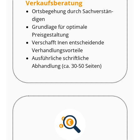
Ver­kaufs­be­ra­tung
Ortsbegehung durch Sach­ver­stän­
di­gen
Grundlage für optimale
Preisgestaltung
Verschafft Inen entscheidende
Ver­hand­lungs­vor­tei­le
Ausführliche schriftliche
Abhandlung (ca. 30-50 Seiten)