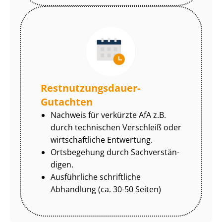
Rest­nut­zungs­dau­er-
Gutachten
Nachweis für verkürzte AfA z.B.
durch technischen Verschleiß oder
wirtschaftliche Entwertung.
Ortsbegehung durch Sach­ver­stän­
di­gen.
Ausführliche schriftliche
Abhandlung (ca. 30-50 Seiten)