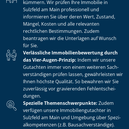
kümmern. Wir prüfen Ihre Immobilie in
Sulzfeld am Main professionell und
informieren Sie über deren Wert, Zustand,
Mängel, Kosten und alle relevanten
rechtlichen Bestimmungen. Zudem
beantragen wir die Unterlagen auf Wunsch
für Sie.
Verlässliche Im­mo­bi­li­en­be­wer­tung durch
das Vier-Augen-Prinzip:
Indem wir unsere
Gutachten immer von einem weiteren Sach­
ver­stän­di­gen prüfen lassen, gewährleisten wir
Ihnen höchste Qualität. So bewahren wir Sie
zuverlässig vor gravierenden Fehl­ent­schei­
dun­gen.
Spezielle The­men­schwer­punk­te:
Zudem
verfügen unsere Im­mo­bi­li­en­gut­ach­ter in
Sulzfeld am Main und Umgebung über Spe­zi­
al­kom­pe­ten­zen (z.B. Bau­sach­ver­stän­di­ge).