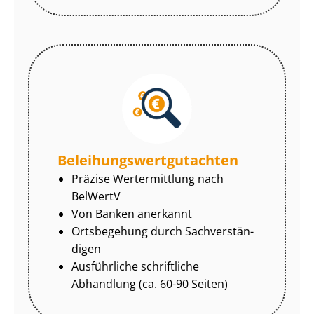
Be­lei­hungs­wert­gut­ach­ten
Präzise Wertermittlung nach
BelWertV
Von Banken anerkannt
Ortsbegehung durch Sach­ver­stän­
di­gen
Ausführliche schriftliche
Abhandlung (ca. 60-90 Seiten)