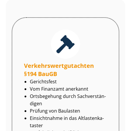
Ver­kehrs­wert­gut­ach­ten
§194 BauGB
Gerichtsfest
Vom Finanzamt anerkannt
Ortsbegehung durch Sach­ver­stän­
di­gen
Prüfung von Baulasten
Einsichtnahme in das Alt­las­ten­ka­
tas­ter