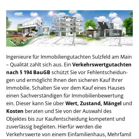
Ingenieure für Im­mo­bi­li­en­gut­ach­ten Sulzfeld am Main
– Qualität zahlt sich aus. Ein
Ver­kehrs­wert­gut­ach­ten
nach § 194 BauGB
schützt Sie vor Fehl­ent­schei­dun­
gen und ermöglicht Ihnen den sicheren Kauf Ihrer
Immobilie. Schalten Sie vor dem Kauf eines Hauses
einen Sach­ver­stän­di­gen für Im­mo­bi­li­en­be­wer­tung
ein. Dieser kann Sie über
Wert, Zustand, Mängel
und
Kosten
beraten und Sie von der Auswahl des
Objektes bis zur Kauf­ent­schei­dung kompetent und
zuverlässig begleiten. Hierfür werden die
Verkehrswerte von einem Einfamilienhaus, Mehr­fa­mi­l