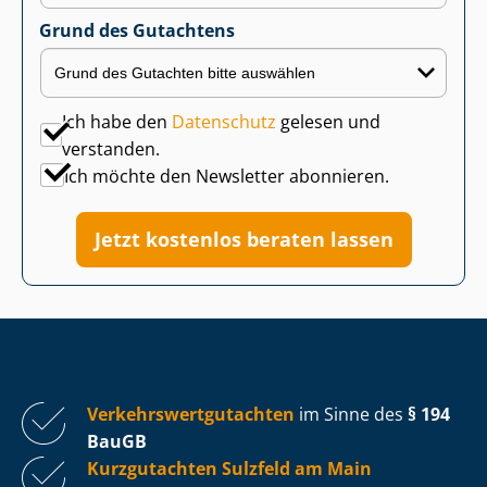
Grund des Gutachtens
Ich habe den
Datenschutz
gelesen und
verstanden.
Ich möchte den Newsletter abonnieren.
Jetzt kostenlos beraten lassen
Ver­kehrs­wert­gut­ach­ten
im Sinne des
§ 194
BauGB
Kurzgutachten Sulzfeld am Main