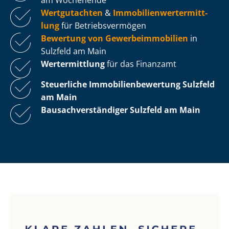
Wertgutachten
&
Im­mo­bi­li­en­wert­ermitt­
lung
für Be­triebs­ver­mö­gen
Bewertung von Ge­wer­be­im­mo­bi­li­en
in
Sulzfeld am Main
Wertermittlung
für das Finanzamt
Steuerliche Im­mo­bi­li­en­be­wer­tung
Sulzfeld
am Main
Bau­sach­ver­stän­di­ger Sulzfeld am Main