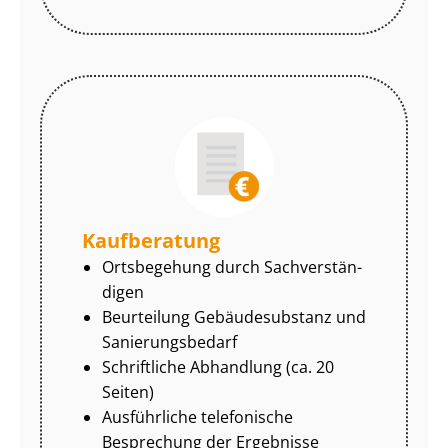
Kaufberatung
Ortsbegehung durch Sach­ver­stän­
di­gen
Beurteilung Gebäudesubstanz und
Sa­nie­rungs­be­darf
Schriftliche Abhandlung (ca. 20
Seiten)
Ausführliche telefonische
Besprechung der Ergebnisse