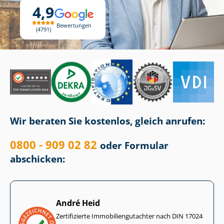
4,9
Bewertungen
4791
Wir beraten Sie kostenlos, gleich anrufen:
0800 - 909 02 82
oder Formular
abschicken:
André Heid
Zertifizierte Im­mo­bi­li­en­gut­ach­ter nach DIN 17024