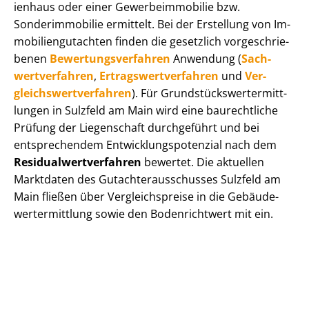
i­en­haus oder einer Ge­wer­be­im­mo­bi­lie bzw.
Sonderimmobilie ermittelt. Bei der Erstellung von Im­
mo­bi­li­en­gut­ach­ten finden die gesetzlich vor­ge­schrie­
be­nen
Be­wer­tungs­ver­fah­ren
Anwendung (
Sach­
wert­ver­fah­ren
,
Er­trags­wert­ver­fah­ren
und
Ver­
gleichs­wert­ver­fah­ren
). Für Grund­stücks­wert­ermitt­
lun­gen in Sulzfeld am Main wird eine baurechtliche
Prüfung der Liegenschaft durchgeführt und bei
entsprechendem Ent­wick­lungs­po­ten­zi­al nach dem
Re­si­du­al­wert­ver­fah­ren
bewertet. Die aktuellen
Marktdaten des Gut­ach­ter­aus­schus­ses Sulzfeld am
Main fließen über Ver­gleichs­prei­se in die Ge­bäu­de­
wert­ermitt­lung sowie den Bodenrichtwert mit ein.