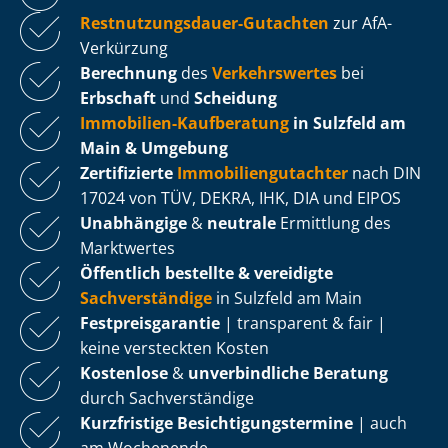
Rest­nut­zungs­dau­er-Gutachten
zur AfA-
Verkürzung
Berechnung
des
Verkehrswertes
bei
Erbschaft
und
Scheidung
Immobilien-Kaufberatung
in Sulzfeld am
Main & Umgebung
Zertifizierte
Im­mo­bi­li­en­gut­ach­ter
nach DIN
17024 von TÜV, DEKRA, IHK, DIA und EIPOS
Unabhängige
&
neutrale
Ermittlung des
Marktwertes
Öffentlich bestellte & vereidigte
Sachverständige
in Sulzfeld am Main
Fest­preis­ga­ran­tie
| transparent & fair |
keine versteckten Kosten
Kostenlose
&
unverbindliche Beratung
durch Sachverständige
Kurzfristige Be­sich­ti­gungs­ter­mi­ne
| auch
am Wochenende