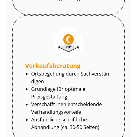
Ver­kaufs­be­ra­tung
Ortsbegehung durch Sach­ver­stän­
di­gen
Grundlage für optimale
Preisgestaltung
Verschafft Inen entscheidende
Ver­hand­lungs­vor­tei­le
Ausführliche schriftliche
Abhandlung (ca. 30-50 Seiten)