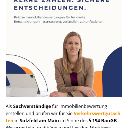
Als
Sachverständige
für Im­mo­bi­li­en­be­wer­tung
erstellen und prüfen wir für Sie
Ver­kehrs­wert­gut­ach­
ten
in
Sulzfeld am Main
im Sinne des
§ 194 BauGB
.
Wir ermitteln unabhängig und fair den Marktwert