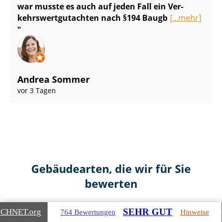
war musste es auch auf jeden Fall ein Ver­
kehrs­wert­gut­ach­ten nach §194 Baugb
[...mehr]
Andrea Sommer
vor 3 Tagen
Gebäudearten, die wir für Sie
bewerten
SEHR GUT
ICHNET
.org
764 Bewertungen
Hinweise