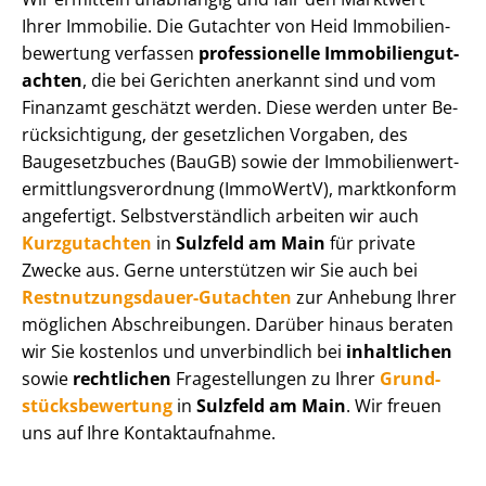
Ihrer Immobilie. Die Gutachter von Heid Im­mo­bi­li­en­
be­wer­tung verfassen
professionelle Im­mo­bi­li­en­gut­
ach­ten
, die bei Gerichten anerkannt sind und vom
Finanzamt geschätzt werden. Diese werden unter Be­
rück­sich­ti­gung, der gesetzlichen Vorgaben, des
Baugesetzbuches (BauGB) sowie der Im­mo­bi­li­en­wert­
ermitt­lungs­ver­ord­nung (ImmoWertV), marktkonform
angefertigt. Selbst­ver­ständ­lich arbeiten wir auch
Kurzgutachten
in
Sulzfeld am Main
für private
Zwecke aus. Gerne unterstützen wir Sie auch bei
Rest­nut­zungs­dau­er-Gutachten
zur Anhebung Ihrer
möglichen Abschreibungen. Darüber hinaus beraten
wir Sie kostenlos und unverbindlich bei
inhaltlichen
sowie
rechtlichen
Fragestellungen zu Ihrer
Grund­
stücks­be­wer­tung
in
Sulzfeld am Main
. Wir freuen
uns auf Ihre Kontaktaufnahme.