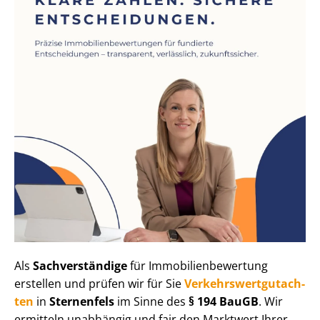
Als
Sachverständige
für Im­mo­bi­li­en­be­wer­tung
erstellen und prüfen wir für Sie
Ver­kehrs­wert­gut­ach­
ten
in
Sternenfels
im Sinne des
§ 194 BauGB
. Wir
ermitteln unabhängig und fair den Marktwert Ihrer