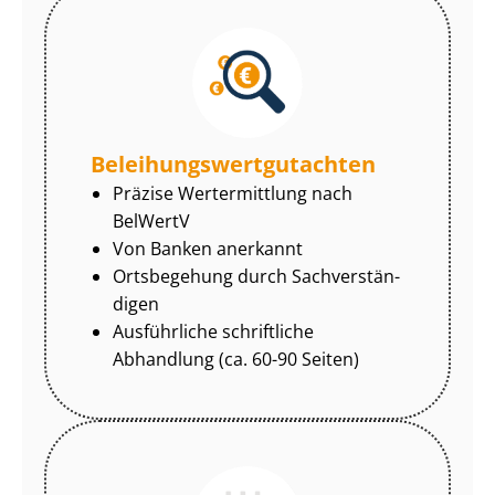
Be­lei­hungs­wert­gut­ach­ten
Präzise Wertermittlung nach
BelWertV
Von Banken anerkannt
Ortsbegehung durch Sach­ver­stän­
di­gen
Ausführliche schriftliche
Abhandlung (ca. 60-90 Seiten)