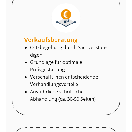
Ver­kaufs­be­ra­tung
Ortsbegehung durch Sach­ver­stän­
di­gen
Grundlage für optimale
Preisgestaltung
Verschafft Inen entscheidende
Ver­hand­lungs­vor­tei­le
Ausführliche schriftliche
Abhandlung (ca. 30-50 Seiten)