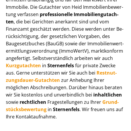
Immobilie. Die Gutachter von Heid Im­mo­bi­li­en­be­wer­
tung verfassen
professionelle Im­mo­bi­li­en­gut­ach­
ten
, die bei Gerichten anerkannt sind und vom
Finanzamt geschätzt werden. Diese werden unter Be­
rück­sich­ti­gung, der gesetzlichen Vorgaben, des
Baugesetzbuches (BauGB) sowie der Im­mo­bi­li­en­wert­
ermitt­lungs­ver­ord­nung (ImmoWertV), marktkonform
angefertigt. Selbst­ver­ständ­lich arbeiten wir auch
Kurzgutachten
in
Sternenfels
für private Zwecke
aus. Gerne unterstützen wir Sie auch bei
Rest­nut­
zungs­dau­er-Gutachten
zur Anhebung Ihrer
möglichen Abschreibungen. Darüber hinaus beraten
wir Sie kostenlos und unverbindlich bei
inhaltlichen
sowie
rechtlichen
Fragestellungen zu Ihrer
Grund­
stücks­be­wer­tung
in
Sternenfels
. Wir freuen uns auf
Ihre Kontaktaufnahme.