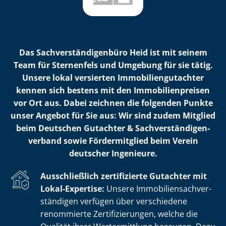
Das Sach­ver­stän­di­gen­bü­ro Heid ist mit seinem
Team für Sternenfels und Umgebung für sie tätig.
Unsere lokal versierten Im­mo­bi­li­en­gut­ach­ter
kennen sich bestens mit den Im­mo­bi­li­en­prei­sen
vor Ort aus. Dabei zeichnen die folgenden Punkte
unser Angebot für Sie aus: Wir sind zudem Mitglied
beim Deutschen Gutachter & Sach­ver­stän­di­gen­
ver­band sowie Fördermitglied beim Verein
deutscher Ingenieure.
Ausschließlich zertifizierte Gutachter mit
Lokal-Expertise:
Unsere Im­mo­bi­li­en­sach­ver­
stän­di­gen verfügen über verschiedene
renommierte Zer­ti­fi­zie­run­gen, welche die