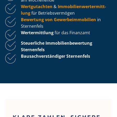
Wertgutachten
&
Im­mo­bi­li­en­wert­ermitt­
lung
für Be­triebs­ver­mö­gen
Bewertung von Ge­wer­be­im­mo­bi­li­en
in
Sternenfels
Wertermittlung
für das Finanzamt
Steuerliche Im­mo­bi­li­en­be­wer­tung
Sternenfels
Bau­sach­ver­stän­di­ger Sternenfels