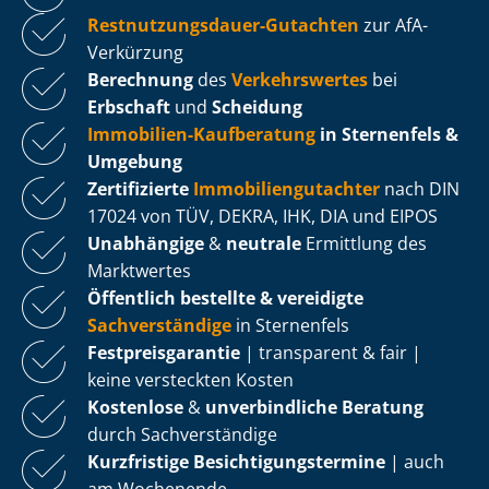
Rest­nut­zungs­dau­er-Gutachten
zur AfA-
Verkürzung
Berechnung
des
Verkehrswertes
bei
Erbschaft
und
Scheidung
Immobilien-Kaufberatung
in Sternenfels &
Umgebung
Zertifizierte
Im­mo­bi­li­en­gut­ach­ter
nach DIN
17024 von TÜV, DEKRA, IHK, DIA und EIPOS
Unabhängige
&
neutrale
Ermittlung des
Marktwertes
Öffentlich bestellte & vereidigte
Sachverständige
in Sternenfels
Fest­preis­ga­ran­tie
| transparent & fair |
keine versteckten Kosten
Kostenlose
&
unverbindliche Beratung
durch Sachverständige
Kurzfristige Be­sich­ti­gungs­ter­mi­ne
| auch
am Wochenende