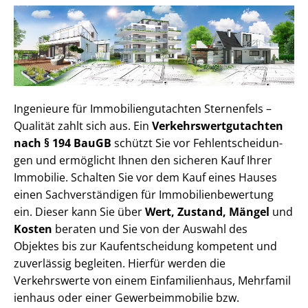
Ingenieure für Im­mo­bi­li­en­gut­ach­ten Sternenfels –
Qualität zahlt sich aus. Ein
Ver­kehrs­wert­gut­ach­ten
nach § 194 BauGB
schützt Sie vor Fehl­ent­schei­dun­
gen und ermöglicht Ihnen den sicheren Kauf Ihrer
Immobilie. Schalten Sie vor dem Kauf eines Hauses
einen Sach­ver­stän­di­gen für Im­mo­bi­li­en­be­wer­tung
ein. Dieser kann Sie über
Wert, Zustand, Mängel
und
Kosten
beraten und Sie von der Auswahl des
Objektes bis zur Kauf­ent­schei­dung kompetent und
zuverlässig begleiten. Hierfür werden die
Verkehrswerte von einem Einfamilienhaus, Mehr­fa­mi­l
i­en­haus oder einer Ge­wer­be­im­mo­bi­lie bzw.