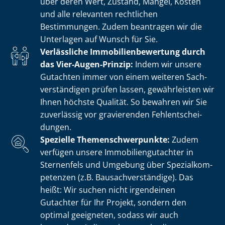
über deren Wert, Zustand, Mängel, Kosten
und alle relevanten rechtlichen
Bestimmungen. Zudem beantragen wir die
Unterlagen auf Wunsch für Sie.
Verlässliche Im­mo­bi­li­en­be­wer­tung durch
das Vier-Augen-Prinzip:
Indem wir unsere
Gutachten immer von einem weiteren Sach­
ver­stän­di­gen prüfen lassen, gewährleisten wir
Ihnen höchste Qualität. So bewahren wir Sie
zuverlässig vor gravierenden Fehl­ent­schei­
dun­gen.
Spezielle The­men­schwer­punk­te:
Zudem
verfügen unsere Im­mo­bi­li­en­gut­ach­ter in
Sternenfels und Umgebung über Spe­zi­al­kom­
pe­ten­zen (z.B. Bau­sach­ver­stän­di­ge). Das
heißt: Wir suchen nicht irgendeinen
Gutachter für Ihr Projekt, sondern den
optimal geeigneten, sodass wir auch