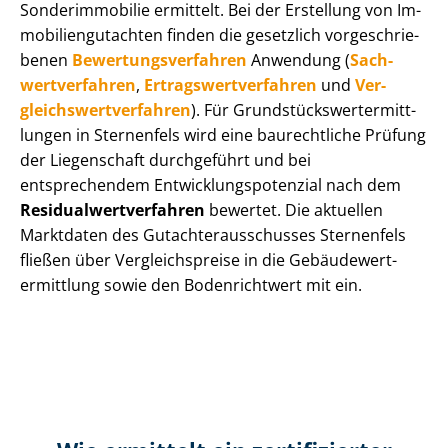
Sonderimmobilie ermittelt. Bei der Erstellung von Im­
mo­bi­li­en­gut­ach­ten finden die gesetzlich vor­ge­schrie­
be­nen
Be­wer­tungs­ver­fah­ren
Anwendung (
Sach­
wert­ver­fah­ren
,
Er­trags­wert­ver­fah­ren
und
Ver­
gleichs­wert­ver­fah­ren
). Für Grund­stücks­wert­ermitt­
lun­gen in Sternenfels wird eine baurechtliche Prüfung
der Liegenschaft durchgeführt und bei
entsprechendem Ent­wick­lungs­po­ten­zi­al nach dem
Re­si­du­al­wert­ver­fah­ren
bewertet. Die aktuellen
Marktdaten des Gut­ach­ter­aus­schus­ses Sternenfels
fließen über Ver­gleichs­prei­se in die Ge­bäu­de­wert­
ermitt­lung sowie den Bodenrichtwert mit ein.