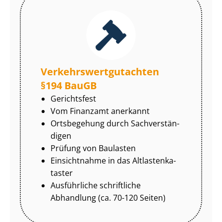
Ver­kehrs­wert­gut­ach­ten
§194 BauGB
Gerichtsfest
Vom Finanzamt anerkannt
Ortsbegehung durch Sach­ver­stän­
di­gen
Prüfung von Baulasten
Einsichtnahme in das Alt­las­ten­ka­
tas­ter
Ausführliche schriftliche
Abhandlung (ca. 70-120 Seiten)