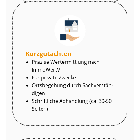
Kurzgutachten
Präzise Wertermittlung nach
ImmoWertV
Für private Zwecke
Ortsbegehung durch Sach­ver­stän­
di­gen
Schriftliche Abhandlung (ca. 30-50
Seiten)