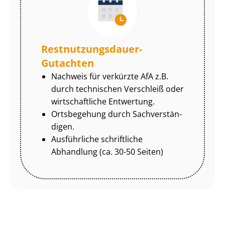
Rest­nut­zungs­dau­er-
Gutachten
Nachweis für verkürzte AfA z.B.
durch technischen Verschleiß oder
wirtschaftliche Entwertung.
Ortsbegehung durch Sach­ver­stän­
di­gen.
Ausführliche schriftliche
Abhandlung (ca. 30-50 Seiten)