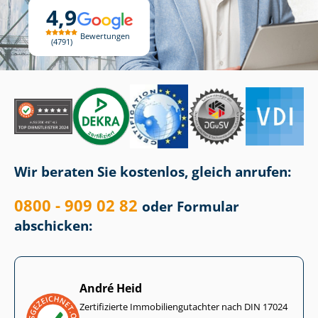
4,9
Bewertungen
4791
Wir beraten Sie kostenlos, gleich anrufen:
0800 - 909 02 82
oder Formular
abschicken:
André Heid
Zertifizierte Im­mo­bi­li­en­gut­ach­ter nach DIN 17024