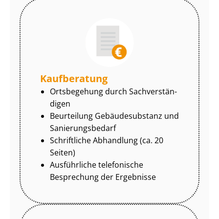
Kaufberatung
Ortsbegehung durch Sach­ver­stän­
di­gen
Beurteilung Gebäudesubstanz und
Sa­nie­rungs­be­darf
Schriftliche Abhandlung (ca. 20
Seiten)
Ausführliche telefonische
Besprechung der Ergebnisse