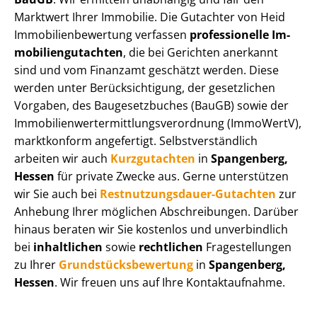
Marktwert Ihrer Immobilie. Die Gutachter von Heid
Im­mo­bi­li­en­be­wer­tung verfassen
professionelle Im­
mo­bi­li­en­gut­ach­ten
, die bei Gerichten anerkannt
sind und vom Finanzamt geschätzt werden. Diese
werden unter Be­rück­sich­ti­gung, der gesetzlichen
Vorgaben, des Baugesetzbuches (BauGB) sowie der
Im­mo­bi­li­en­wert­ermitt­lungs­ver­ord­nung (ImmoWertV),
marktkonform angefertigt. Selbst­ver­ständ­lich
arbeiten wir auch
Kurzgutachten
in
Spangenberg,
Hessen
für private Zwecke aus. Gerne unterstützen
wir Sie auch bei
Rest­nut­zungs­dau­er-Gutachten
zur
Anhebung Ihrer möglichen Abschreibungen. Darüber
hinaus beraten wir Sie kostenlos und unverbindlich
bei
inhaltlichen
sowie
rechtlichen
Fragestellungen
zu Ihrer
Grund­stücks­be­wer­tung
in
Spangenberg,
Hessen
. Wir freuen uns auf Ihre Kontaktaufnahme.