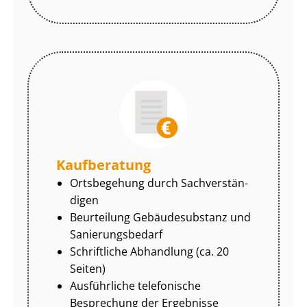
Kaufberatung
Ortsbegehung durch Sach­ver­stän­
di­gen
Beurteilung Gebäudesubstanz und
Sa­nie­rungs­be­darf
Schriftliche Abhandlung (ca. 20
Seiten)
Ausführliche telefonische
Besprechung der Ergebnisse