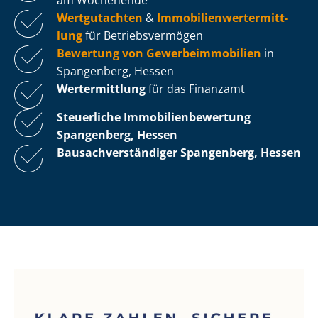
Wertgutachten
&
Im­mo­bi­li­en­wert­ermitt­
lung
für Be­triebs­ver­mö­gen
Bewertung von Ge­wer­be­im­mo­bi­li­en
in
Spangenberg, Hessen
Wertermittlung
für das Finanzamt
Steuerliche Im­mo­bi­li­en­be­wer­tung
Spangenberg, Hessen
Bau­sach­ver­stän­di­ger Spangenberg, Hessen