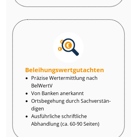
Be­lei­hungs­wert­gut­ach­ten
Präzise Wertermittlung nach
BelWertV
Von Banken anerkannt
Ortsbegehung durch Sach­ver­stän­
di­gen
Ausführliche schriftliche
Abhandlung (ca. 60-90 Seiten)