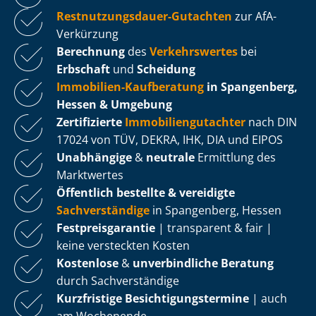
Rest­nut­zungs­dau­er-Gutachten
zur AfA-
Verkürzung
Berechnung
des
Verkehrswertes
bei
Erbschaft
und
Scheidung
Immobilien-Kaufberatung
in Spangenberg,
Hessen & Umgebung
Zertifizierte
Im­mo­bi­li­en­gut­ach­ter
nach DIN
17024 von TÜV, DEKRA, IHK, DIA und EIPOS
Unabhängige
&
neutrale
Ermittlung des
Marktwertes
Öffentlich bestellte & vereidigte
Sachverständige
in Spangenberg, Hessen
Fest­preis­ga­ran­tie
| transparent & fair |
keine versteckten Kosten
Kostenlose
&
unverbindliche Beratung
durch Sachverständige
Kurzfristige Be­sich­ti­gungs­ter­mi­ne
| auch
am Wochenende