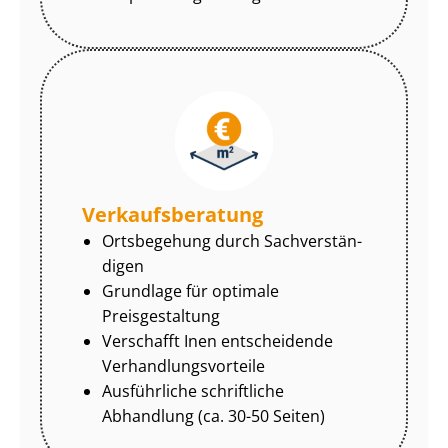
Ver­kaufs­be­ra­tung
Ortsbegehung durch Sach­ver­stän­
di­gen
Grundlage für optimale
Preisgestaltung
Verschafft Inen entscheidende
Ver­hand­lungs­vor­tei­le
Ausführliche schriftliche
Abhandlung (ca. 30-50 Seiten)