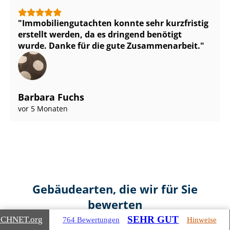
Im­mo­bi­li­en­gut­ach­ten konnte sehr kurzfristig
erstellt werden, da es dringend benötigt
wurde. Danke für die gute Zusammenarbeit.
Barbara Fuchs
vor 5 Monaten
Gebäudearten, die wir für Sie
bewerten
SEHR GUT
ICHNET
.org
764 Bewertungen
Hinweise