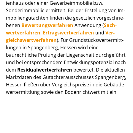
i­en­haus oder einer Ge­wer­be­im­mo­bi­lie bzw.
Sonderimmobilie ermittelt. Bei der Erstellung von Im­
mo­bi­li­en­gut­ach­ten finden die gesetzlich vor­ge­schrie­
be­nen
Be­wer­tungs­ver­fah­ren
Anwendung (
Sach­
wert­ver­fah­ren
,
Er­trags­wert­ver­fah­ren
und
Ver­
gleichs­wert­ver­fah­ren
). Für Grund­stücks­wert­ermitt­
lun­gen in Spangenberg, Hessen wird eine
baurechtliche Prüfung der Liegenschaft durchgeführt
und bei entsprechendem Ent­wick­lungs­po­ten­zi­al nach
dem
Re­si­du­al­wert­ver­fah­ren
bewertet. Die aktuellen
Marktdaten des Gut­ach­ter­aus­schus­ses Spangenberg,
Hessen fließen über Ver­gleichs­prei­se in die Ge­bäu­de­
wert­ermitt­lung sowie den Bodenrichtwert mit ein.