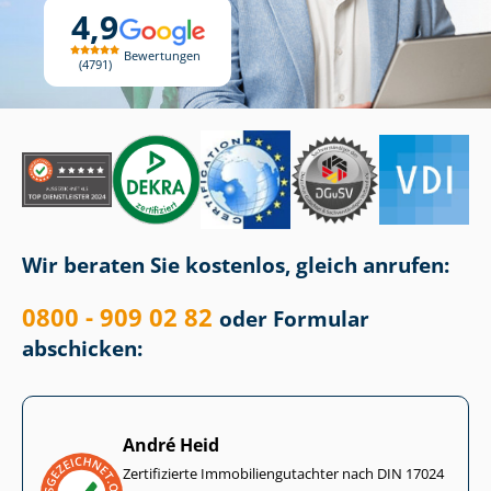
4,9
Bewertungen
4791
Wir beraten Sie kostenlos, gleich anrufen:
0800 - 909 02 82
oder Formular
abschicken:
André Heid
Zertifizierte Im­mo­bi­li­en­gut­ach­ter nach DIN 17024