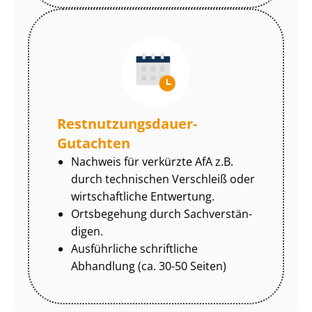
Rest­nut­zungs­dau­er-
Gutachten
Nachweis für verkürzte AfA z.B.
durch technischen Verschleiß oder
wirtschaftliche Entwertung.
Ortsbegehung durch Sach­ver­stän­
di­gen.
Ausführliche schriftliche
Abhandlung (ca. 30-50 Seiten)