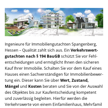
Ingenieure für Im­mo­bi­li­en­gut­ach­ten Spangenberg,
Hessen – Qualität zahlt sich aus. Ein
Ver­kehrs­wert­
gut­ach­ten nach § 194 BauGB
schützt Sie vor Fehl­
ent­schei­dun­gen und ermöglicht Ihnen den sicheren
Kauf Ihrer Immobilie. Schalten Sie vor dem Kauf eines
Hauses einen Sach­ver­stän­di­gen für Im­mo­bi­li­en­be­wer­
tung ein. Dieser kann Sie über
Wert, Zustand,
Mängel
und
Kosten
beraten und Sie von der Auswahl
des Objektes bis zur Kauf­ent­schei­dung kompetent
und zuverlässig begleiten. Hierfür werden die
Verkehrswerte von einem Einfamilienhaus, Mehr­fa­mi­l