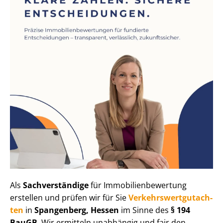
Als
Sachverständige
für Im­mo­bi­li­en­be­wer­tung
erstellen und prüfen wir für Sie
Ver­kehrs­wert­gut­ach­
ten
in
Spangenberg, Hessen
im Sinne des
§ 194
BauGB
. Wir ermitteln unabhängig und fair den