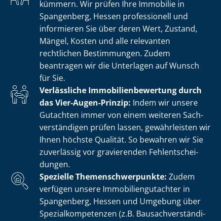
kümmern. Wir prüfen Ihre Immobilie in
Spangenberg, Hessen professionell und
informieren Sie über deren Wert, Zustand,
Mängel, Kosten und alle relevanten
rechtlichen Bestimmungen. Zudem
beantragen wir die Unterlagen auf Wunsch
für Sie.
Verlässliche Im­mo­bi­li­en­be­wer­tung durch
das Vier-Augen-Prinzip:
Indem wir unsere
Gutachten immer von einem weiteren Sach­
ver­stän­di­gen prüfen lassen, gewährleisten wir
Ihnen höchste Qualität. So bewahren wir Sie
zuverlässig vor gravierenden Fehl­ent­schei­
dun­gen.
Spezielle The­men­schwer­punk­te:
Zudem
verfügen unsere Im­mo­bi­li­en­gut­ach­ter in
Spangenberg, Hessen und Umgebung über
Spe­zi­al­kom­pe­ten­zen (z.B. Bau­sach­ver­stän­di­