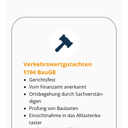
Ver­kehrs­wert­gut­ach­ten
§194 BauGB
Gerichtsfest
Vom Finanzamt anerkannt
Ortsbegehung durch Sach­ver­stän­
di­gen
Prüfung von Baulasten
Einsichtnahme in das Alt­las­ten­ka­
tas­ter