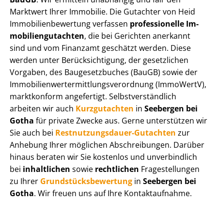
Marktwert Ihrer Immobilie. Die Gutachter von Heid
Im­mo­bi­li­en­be­wer­tung verfassen
professionelle Im­
mo­bi­li­en­gut­ach­ten
, die bei Gerichten anerkannt
sind und vom Finanzamt geschätzt werden. Diese
werden unter Be­rück­sich­ti­gung, der gesetzlichen
Vorgaben, des Baugesetzbuches (BauGB) sowie der
Im­mo­bi­li­en­wert­ermitt­lungs­ver­ord­nung (ImmoWertV),
marktkonform angefertigt. Selbst­ver­ständ­lich
arbeiten wir auch
Kurzgutachten
in
Seebergen bei
Gotha
für private Zwecke aus. Gerne unterstützen wir
Sie auch bei
Rest­nut­zungs­dau­er-Gutachten
zur
Anhebung Ihrer möglichen Abschreibungen. Darüber
hinaus beraten wir Sie kostenlos und unverbindlich
bei
inhaltlichen
sowie
rechtlichen
Fragestellungen
zu Ihrer
Grund­stücks­be­wer­tung
in
Seebergen bei
Gotha
. Wir freuen uns auf Ihre Kontaktaufnahme.