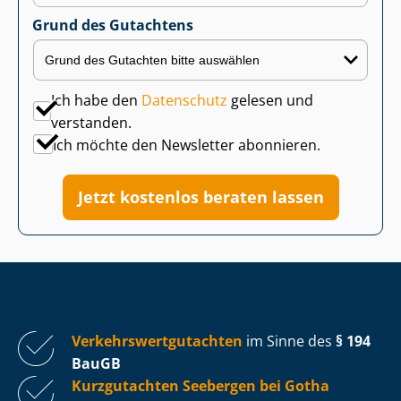
Grund des Gutachtens
Ich habe den
Datenschutz
gelesen und
verstanden.
Ich möchte den Newsletter abonnieren.
Jetzt kostenlos beraten lassen
Ver­kehrs­wert­gut­ach­ten
im Sinne des
§ 194
BauGB
Kurzgutachten Seebergen bei Gotha