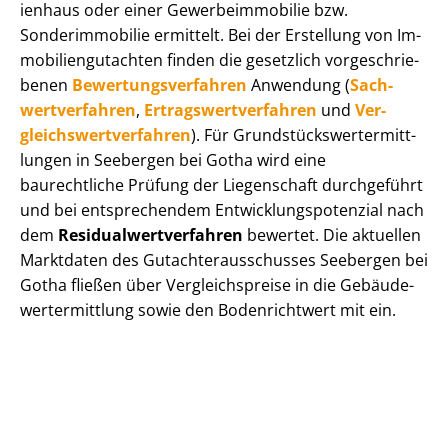
i­en­haus oder einer Ge­wer­be­im­mo­bi­lie bzw.
Sonderimmobilie ermittelt. Bei der Erstellung von Im­
mo­bi­li­en­gut­ach­ten finden die gesetzlich vor­ge­schrie­
be­nen
Be­wer­tungs­ver­fah­ren
Anwendung (
Sach­
wert­ver­fah­ren
,
Er­trags­wert­ver­fah­ren
und
Ver­
gleichs­wert­ver­fah­ren
). Für Grund­stücks­wert­ermitt­
lun­gen in Seebergen bei Gotha wird eine
baurechtliche Prüfung der Liegenschaft durchgeführt
und bei entsprechendem Ent­wick­lungs­po­ten­zi­al nach
dem
Re­si­du­al­wert­ver­fah­ren
bewertet. Die aktuellen
Marktdaten des Gut­ach­ter­aus­schus­ses Seebergen bei
Gotha fließen über Ver­gleichs­prei­se in die Ge­bäu­de­
wert­ermitt­lung sowie den Bodenrichtwert mit ein.