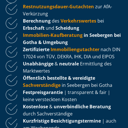
Rest­nut­zungs­dau­er-Gutachten
zur AfA-
Verkürzung
Berechnung
des
Verkehrswertes
bei
Erbschaft
und
Scheidung
Immobilien-Kaufberatung
in Seebergen bei
Gotha & Umgebung
Zertifizierte
Im­mo­bi­li­en­gut­ach­ter
nach DIN
17024 von TÜV, DEKRA, IHK, DIA und EIPOS
Unabhängige
&
neutrale
Ermittlung des
Marktwertes
Öffentlich bestellte & vereidigte
Sachverständige
in Seebergen bei Gotha
Fest­preis­ga­ran­tie
| transparent & fair |
keine versteckten Kosten
Kostenlose
&
unverbindliche Beratung
durch Sachverständige
Kurzfristige Be­sich­ti­gungs­ter­mi­ne
| auch
am Wochenende