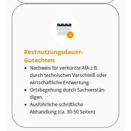
Rest­nut­zungs­dau­er-
Gutachten
Nachweis für verkürzte AfA z.B.
durch technischen Verschleiß oder
wirtschaftliche Entwertung.
Ortsbegehung durch Sach­ver­stän­
di­gen.
Ausführliche schriftliche
Abhandlung (ca. 30-50 Seiten)