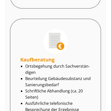
Kaufberatung
Ortsbegehung durch Sach­ver­stän­
di­gen
Beurteilung Gebäudesubstanz und
Sa­nie­rungs­be­darf
Schriftliche Abhandlung (ca. 20
Seiten)
Ausführliche telefonische
Besprechung der Ergebnisse