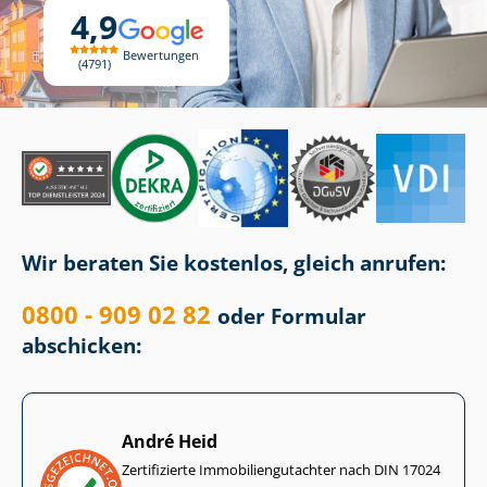
4,9
Bewertungen
4791
Wir beraten Sie kostenlos, gleich anrufen:
0800 - 909 02 82
oder Formular
abschicken:
André Heid
Zertifizierte Im­mo­bi­li­en­gut­ach­ter nach DIN 17024