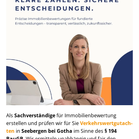
Als
Sachverständige
für Im­mo­bi­li­en­be­wer­tung
erstellen und prüfen wir für Sie
Ver­kehrs­wert­gut­ach­
ten
in
Seebergen bei Gotha
im Sinne des
§ 194
BauGB
. Wir ermitteln unabhängig und fair den