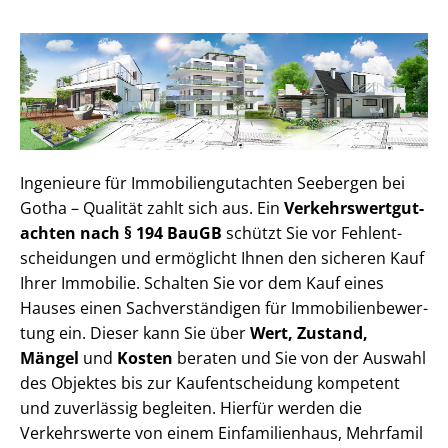
Ingenieure für Im­mo­bi­li­en­gut­ach­ten Seebergen bei
Gotha – Qualität zahlt sich aus. Ein
Ver­kehrs­wert­gut­
ach­ten nach § 194 BauGB
schützt Sie vor Fehl­ent­
schei­dun­gen und ermöglicht Ihnen den sicheren Kauf
Ihrer Immobilie. Schalten Sie vor dem Kauf eines
Hauses einen Sach­ver­stän­di­gen für Im­mo­bi­li­en­be­wer­
tung ein. Dieser kann Sie über
Wert, Zustand,
Mängel
und
Kosten
beraten und Sie von der Auswahl
des Objektes bis zur Kauf­ent­schei­dung kompetent
und zuverlässig begleiten. Hierfür werden die
Verkehrswerte von einem Einfamilienhaus, Mehr­fa­mi­l