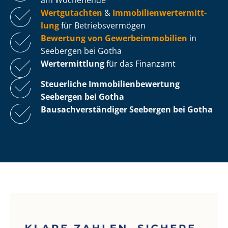
Wertgutachten
&
Im­mo­bi­li­en­wert­ermitt­
lung
für Be­triebs­ver­mö­gen
Bewertung von Ge­wer­be­im­mo­bi­li­en
in
Seebergen bei Gotha
Wertermittlung
für das Finanzamt
Steuerliche Im­mo­bi­li­en­be­wer­tung
Seebergen bei Gotha
Bau­sach­ver­stän­di­ger Seebergen bei Gotha