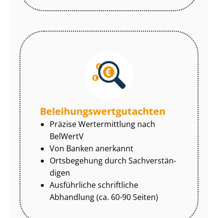
Be­lei­hungs­wert­gut­ach­ten
Präzise Wertermittlung nach
BelWertV
Von Banken anerkannt
Ortsbegehung durch Sach­ver­stän­
di­gen
Ausführliche schriftliche
Abhandlung (ca. 60-90 Seiten)