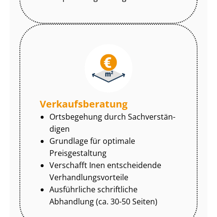
Ver­kaufs­be­ra­tung
Ortsbegehung durch Sach­ver­stän­
di­gen
Grundlage für optimale
Preisgestaltung
Verschafft Inen entscheidende
Ver­hand­lungs­vor­tei­le
Ausführliche schriftliche
Abhandlung (ca. 30-50 Seiten)