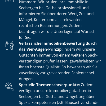
kümmern. Wir prüfen Ihre Immobilie in
Seebergen bei Gotha professionell und
informieren Sie über deren Wert, Zustand,
Mängel, Kosten und alle relevanten
rechtlichen Bestimmungen. Zudem
beantragen wir die Unterlagen auf Wunsch
für Sie.
Verlässliche Im­mo­bi­li­en­be­wer­tung durch
das Vier-Augen-Prinzip:
Indem wir unsere
Gutachten immer von einem weiteren Sach­
ver­stän­di­gen prüfen lassen, gewährleisten wir
Ihnen höchste Qualität. So bewahren wir Sie
zuverlässig vor gravierenden Fehl­ent­schei­
dun­gen.
Spezielle The­men­schwer­punk­te:
Zudem
verfügen unsere Im­mo­bi­li­en­gut­ach­ter in
Seebergen bei Gotha und Umgebung über
Spe­zi­al­kom­pe­ten­zen (z.B. Bau­sach­ver­stän­di­