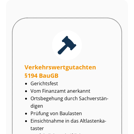
Ver­kehrs­wert­gut­ach­ten
§194 BauGB
Gerichtsfest
Vom Finanzamt anerkannt
Ortsbegehung durch Sach­ver­stän­
di­gen
Prüfung von Baulasten
Einsichtnahme in das Alt­las­ten­ka­
tas­ter