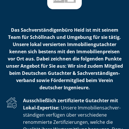
Das Sach­ver­stän­di­gen­bü­ro Heid ist mit seinem
Team für Schöllnach und Umgebung für sie tätig.
Unsere lokal versierten Im­mo­bi­li­en­gut­ach­ter
kennen sich bestens mit den Im­mo­bi­li­en­prei­sen
vor Ort aus. Dabei zeichnen die folgenden Punkte
unser Angebot für Sie aus: Wir sind zudem Mitglied
beim Deutschen Gutachter & Sach­ver­stän­di­gen­
ver­band sowie Fördermitglied beim Verein
deutscher Ingenieure.
Ausschließlich zertifizierte Gutachter mit
Lokal-Expertise:
Unsere Im­mo­bi­li­en­sach­ver­
stän­di­gen verfügen über verschiedene
renommierte Zer­ti­fi­zie­run­gen, welche die