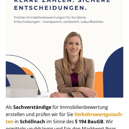
Als
Sachverständige
für Im­mo­bi­li­en­be­wer­tung
erstellen und prüfen wir für Sie
Ver­kehrs­wert­gut­ach­
ten
in
Schöllnach
im Sinne des
§ 194 BauGB
. Wir
ermitteln unabhängig und fair den Marktwert Ihrer