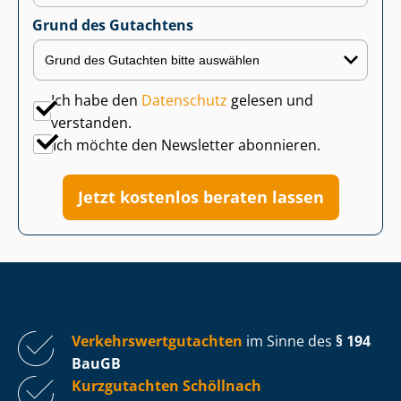
Grund des Gutachtens
Ich habe den
Datenschutz
gelesen und
verstanden.
Ich möchte den Newsletter abonnieren.
Jetzt kostenlos beraten lassen
Ver­kehrs­wert­gut­ach­ten
im Sinne des
§ 194
BauGB
Kurzgutachten Schöllnach