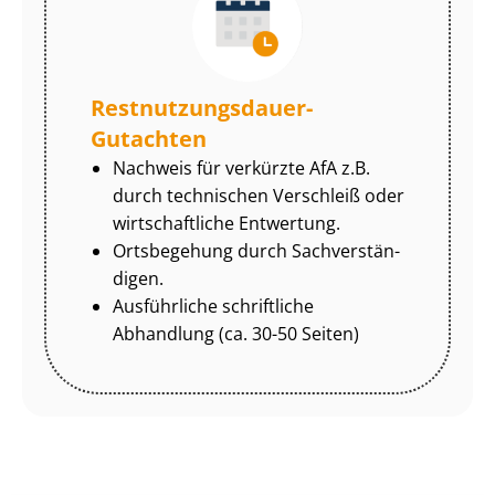
Rest­nut­zungs­dau­er-
Gutachten
Nachweis für verkürzte AfA z.B.
durch technischen Verschleiß oder
wirtschaftliche Entwertung.
Ortsbegehung durch Sach­ver­stän­
di­gen.
Ausführliche schriftliche
Abhandlung (ca. 30-50 Seiten)