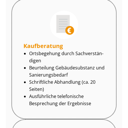
Kaufberatung
Ortsbegehung durch Sach­ver­stän­
di­gen
Beurteilung Gebäudesubstanz und
Sa­nie­rungs­be­darf
Schriftliche Abhandlung (ca. 20
Seiten)
Ausführliche telefonische
Besprechung der Ergebnisse