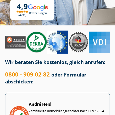
4,9
Bewertungen
4791
Wir beraten Sie kostenlos, gleich anrufen:
0800 - 909 02 82
oder Formular
abschicken:
André Heid
Zertifizierte Im­mo­bi­li­en­gut­ach­ter nach DIN 17024