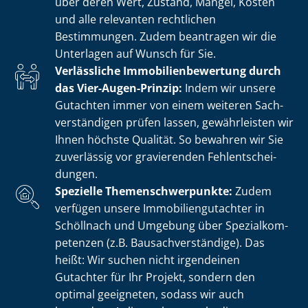
über deren Wert, Zustand, Mängel, Kosten
und alle relevanten rechtlichen
Bestimmungen. Zudem beantragen wir die
Unterlagen auf Wunsch für Sie.
Verlässliche Im­mo­bi­li­en­be­wer­tung durch
das Vier-Augen-Prinzip:
Indem wir unsere
Gutachten immer von einem weiteren Sach­
ver­stän­di­gen prüfen lassen, gewährleisten wir
Ihnen höchste Qualität. So bewahren wir Sie
zuverlässig vor gravierenden Fehl­ent­schei­
dun­gen.
Spezielle The­men­schwer­punk­te:
Zudem
verfügen unsere Im­mo­bi­li­en­gut­ach­ter in
Schöllnach und Umgebung über Spe­zi­al­kom­
pe­ten­zen (z.B. Bau­sach­ver­stän­di­ge). Das
heißt: Wir suchen nicht irgendeinen
Gutachter für Ihr Projekt, sondern den
optimal geeigneten, sodass wir auch