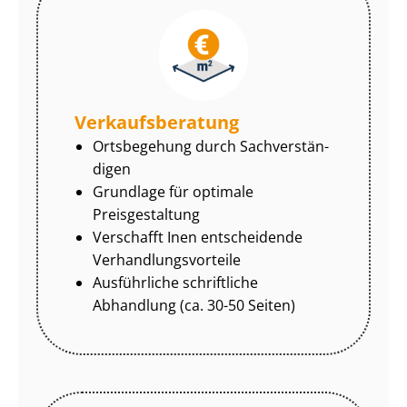
Ver­kaufs­be­ra­tung
Ortsbegehung durch Sach­ver­stän­
di­gen
Grundlage für optimale
Preisgestaltung
Verschafft Inen entscheidende
Ver­hand­lungs­vor­tei­le
Ausführliche schriftliche
Abhandlung (ca. 30-50 Seiten)