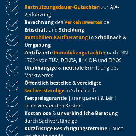
Rest­nut­zungs­dau­er-Gutachten
zur AfA-
Verkürzung
Berechnung
des
Verkehrswertes
bei
Erbschaft
und
Scheidung
Immobilien-Kaufberatung
in Schöllnach &
Umgebung
Zertifizierte
Im­mo­bi­li­en­gut­ach­ter
nach DIN
17024 von TÜV, DEKRA, IHK, DIA und EIPOS
Unabhängige
&
neutrale
Ermittlung des
Marktwertes
Öffentlich bestellte & vereidigte
Sachverständige
in Schöllnach
Fest­preis­ga­ran­tie
| transparent & fair |
keine versteckten Kosten
Kostenlose
&
unverbindliche Beratung
durch Sachverständige
Kurzfristige Be­sich­ti­gungs­ter­mi­ne
| auch
am Wochenende