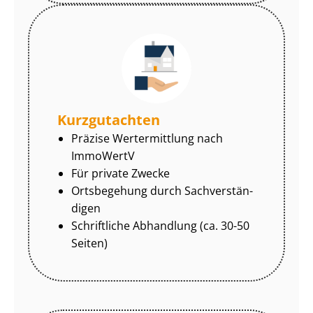
Kurzgutachten
Präzise Wertermittlung nach
ImmoWertV
Für private Zwecke
Ortsbegehung durch Sach­ver­stän­
di­gen
Schriftliche Abhandlung (ca. 30-50
Seiten)