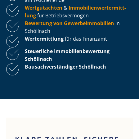
Wertgutachten
&
Im­mo­bi­li­en­wert­ermitt­
lung
für Be­triebs­ver­mö­gen
Bewertung von Ge­wer­be­im­mo­bi­li­en
in
Schöllnach
Wertermittlung
für das Finanzamt
Steuerliche Im­mo­bi­li­en­be­wer­tung
Schöllnach
Bau­sach­ver­stän­di­ger Schöllnach