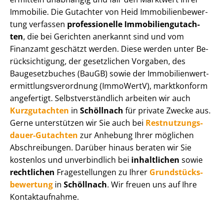
Immobilie. Die Gutachter von Heid Im­mo­bi­li­en­be­wer­
tung verfassen
professionelle Im­mo­bi­li­en­gut­ach­
ten
, die bei Gerichten anerkannt sind und vom
Finanzamt geschätzt werden. Diese werden unter Be­
rück­sich­ti­gung, der gesetzlichen Vorgaben, des
Baugesetzbuches (BauGB) sowie der Im­mo­bi­li­en­wert­
ermitt­lungs­ver­ord­nung (ImmoWertV), marktkonform
angefertigt. Selbst­ver­ständ­lich arbeiten wir auch
Kurzgutachten
in
Schöllnach
für private Zwecke aus.
Gerne unterstützen wir Sie auch bei
Rest­nut­zungs­
dau­er-Gutachten
zur Anhebung Ihrer möglichen
Abschreibungen. Darüber hinaus beraten wir Sie
kostenlos und unverbindlich bei
inhaltlichen
sowie
rechtlichen
Fragestellungen zu Ihrer
Grund­stücks­
be­wer­tung
in
Schöllnach
. Wir freuen uns auf Ihre
Kontaktaufnahme.