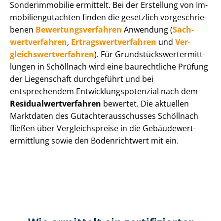
Sonderimmobilie ermittelt. Bei der Erstellung von Im­
mo­bi­li­en­gut­ach­ten finden die gesetzlich vor­ge­schrie­
be­nen
Be­wer­tungs­ver­fah­ren
Anwendung (
Sach­
wert­ver­fah­ren
,
Er­trags­wert­ver­fah­ren
und
Ver­
gleichs­wert­ver­fah­ren
). Für Grund­stücks­wert­ermitt­
lun­gen in Schöllnach wird eine baurechtliche Prüfung
der Liegenschaft durchgeführt und bei
entsprechendem Ent­wick­lungs­po­ten­zi­al nach dem
Re­si­du­al­wert­ver­fah­ren
bewertet. Die aktuellen
Marktdaten des Gut­ach­ter­aus­schus­ses Schöllnach
fließen über Ver­gleichs­prei­se in die Ge­bäu­de­wert­
ermitt­lung sowie den Bodenrichtwert mit ein.