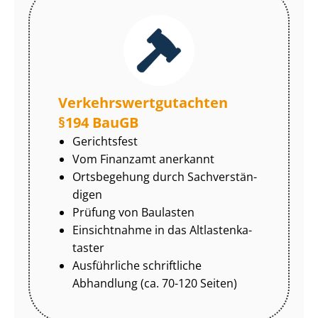
Ver­kehrs­wert­gut­ach­ten
§194 BauGB
Gerichtsfest
Vom Finanzamt anerkannt
Ortsbegehung durch Sach­ver­stän­
di­gen
Prüfung von Baulasten
Einsichtnahme in das Alt­las­ten­ka­
tas­ter
Ausführliche schriftliche
Abhandlung (ca. 70-120 Seiten)