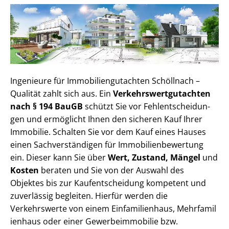
Ingenieure für Im­mo­bi­li­en­gut­ach­ten Schöllnach –
Qualität zahlt sich aus. Ein
Ver­kehrs­wert­gut­ach­ten
nach § 194 BauGB
schützt Sie vor Fehl­ent­schei­dun­
gen und ermöglicht Ihnen den sicheren Kauf Ihrer
Immobilie. Schalten Sie vor dem Kauf eines Hauses
einen Sach­ver­stän­di­gen für Im­mo­bi­li­en­be­wer­tung
ein. Dieser kann Sie über
Wert, Zustand, Mängel
und
Kosten
beraten und Sie von der Auswahl des
Objektes bis zur Kauf­ent­schei­dung kompetent und
zuverlässig begleiten. Hierfür werden die
Verkehrswerte von einem Einfamilienhaus, Mehr­fa­mi­l
i­en­haus oder einer Ge­wer­be­im­mo­bi­lie bzw.