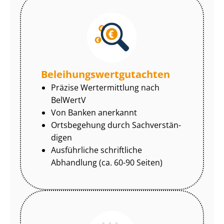
Be­lei­hungs­wert­gut­ach­ten
Präzise Wertermittlung nach
BelWertV
Von Banken anerkannt
Ortsbegehung durch Sach­ver­stän­
di­gen
Ausführliche schriftliche
Abhandlung (ca. 60-90 Seiten)