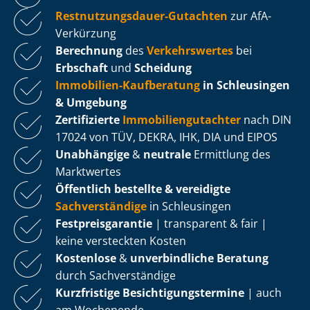
Rest­nut­zungs­dau­er-Gutachten
zur AfA-
Verkürzung
Berechnung
des
Verkehrswertes
bei
Erbschaft
und
Scheidung
Immobilien-Kaufberatung
in Schleusingen
& Umgebung
Zertifizierte
Im­mo­bi­li­en­gut­ach­ter
nach DIN
17024 von TÜV, DEKRA, IHK, DIA und EIPOS
Unabhängige
&
neutrale
Ermittlung des
Marktwertes
Öffentlich bestellte & vereidigte
Sachverständige
in Schleusingen
Fest­preis­ga­ran­tie
| transparent & fair |
keine versteckten Kosten
Kostenlose
&
unverbindliche Beratung
durch Sachverständige
Kurzfristige Be­sich­ti­gungs­ter­mi­ne
| auch
am Wochenende