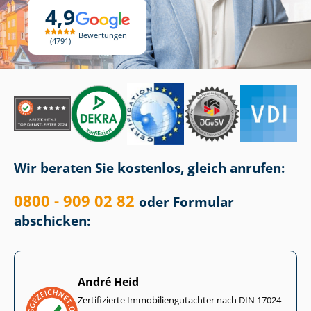
4,9
Bewertungen
4791
Wir beraten Sie kostenlos, gleich anrufen:
0800 - 909 02 82
oder Formular
abschicken:
André Heid
Zertifizierte Im­mo­bi­li­en­gut­ach­ter nach DIN 17024