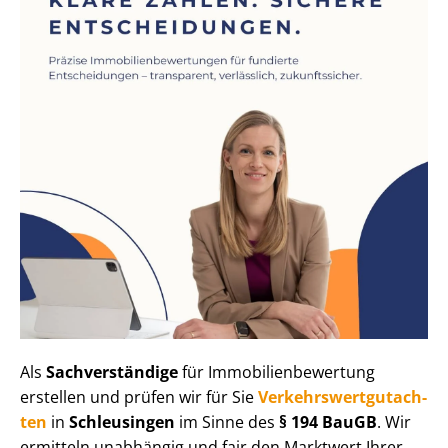
Als
Sachverständige
für Im­mo­bi­li­en­be­wer­tung
erstellen und prüfen wir für Sie
Ver­kehrs­wert­gut­ach­
ten
in
Schleusingen
im Sinne des
§ 194 BauGB
. Wir
ermitteln unabhängig und fair den Marktwert Ihrer