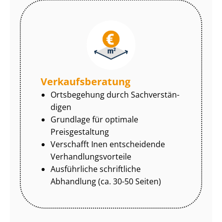
Ver­kaufs­be­ra­tung
Ortsbegehung durch Sach­ver­stän­
di­gen
Grundlage für optimale
Preisgestaltung
Verschafft Inen entscheidende
Ver­hand­lungs­vor­tei­le
Ausführliche schriftliche
Abhandlung (ca. 30-50 Seiten)