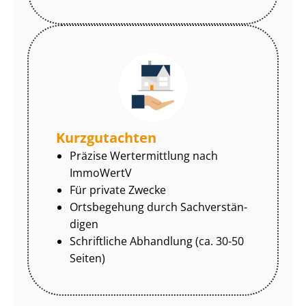
Kurzgutachten
Präzise Wertermittlung nach
ImmoWertV
Für private Zwecke
Ortsbegehung durch Sach­ver­stän­
di­gen
Schriftliche Abhandlung (ca. 30-50
Seiten)