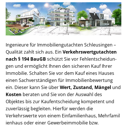
Ingenieure für Im­mo­bi­li­en­gut­ach­ten Schleusingen –
Qualität zahlt sich aus. Ein
Ver­kehrs­wert­gut­ach­ten
nach § 194 BauGB
schützt Sie vor Fehl­ent­schei­dun­
gen und ermöglicht Ihnen den sicheren Kauf Ihrer
Immobilie. Schalten Sie vor dem Kauf eines Hauses
einen Sach­ver­stän­di­gen für Im­mo­bi­li­en­be­wer­tung
ein. Dieser kann Sie über
Wert, Zustand, Mängel
und
Kosten
beraten und Sie von der Auswahl des
Objektes bis zur Kauf­ent­schei­dung kompetent und
zuverlässig begleiten. Hierfür werden die
Verkehrswerte von einem Einfamilienhaus, Mehr­fa­mi­l
i­en­haus oder einer Ge­wer­be­im­mo­bi­lie bzw.