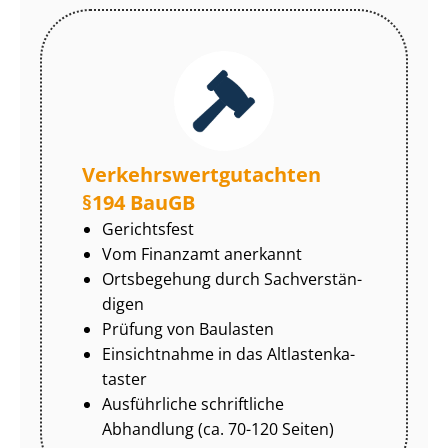
Ver­kehrs­wert­gut­ach­ten
§194 BauGB
Gerichtsfest
Vom Finanzamt anerkannt
Ortsbegehung durch Sach­ver­stän­
di­gen
Prüfung von Baulasten
Einsichtnahme in das Alt­las­ten­ka­
tas­ter
Ausführliche schriftliche
Abhandlung (ca. 70-120 Seiten)