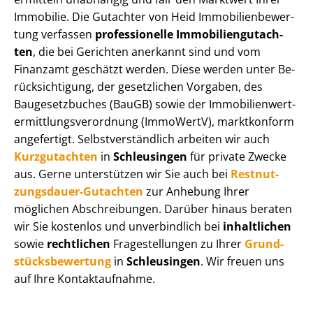
Immobilie. Die Gutachter von Heid Im­mo­bi­li­en­be­wer­
tung verfassen
professionelle Im­mo­bi­li­en­gut­ach­
ten
, die bei Gerichten anerkannt sind und vom
Finanzamt geschätzt werden. Diese werden unter Be­
rück­sich­ti­gung, der gesetzlichen Vorgaben, des
Baugesetzbuches (BauGB) sowie der Im­mo­bi­li­en­wert­
ermitt­lungs­ver­ord­nung (ImmoWertV), marktkonform
angefertigt. Selbst­ver­ständ­lich arbeiten wir auch
Kurzgutachten
in
Schleusingen
für private Zwecke
aus. Gerne unterstützen wir Sie auch bei
Rest­nut­
zungs­dau­er-Gutachten
zur Anhebung Ihrer
möglichen Abschreibungen. Darüber hinaus beraten
wir Sie kostenlos und unverbindlich bei
inhaltlichen
sowie
rechtlichen
Fragestellungen zu Ihrer
Grund­
stücks­be­wer­tung
in
Schleusingen
. Wir freuen uns
auf Ihre Kontaktaufnahme.