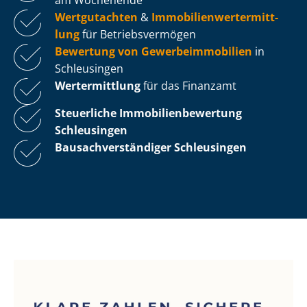
Wertgutachten
&
Im­mo­bi­li­en­wert­ermitt­
lung
für Be­triebs­ver­mö­gen
Bewertung von Ge­wer­be­im­mo­bi­li­en
in
Schleusingen
Wertermittlung
für das Finanzamt
Steuerliche Im­mo­bi­li­en­be­wer­tung
Schleusingen
Bau­sach­ver­stän­di­ger Schleusingen