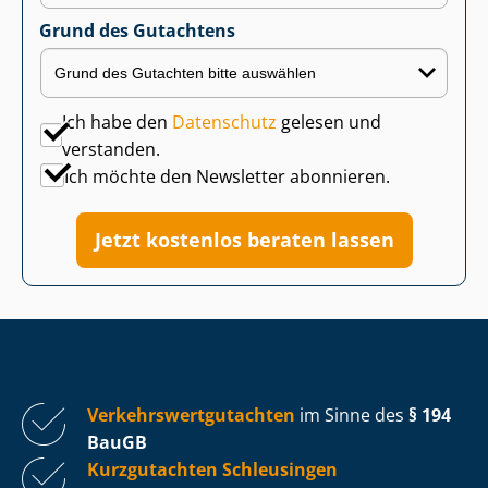
Grund des Gutachtens
Ich habe den
Datenschutz
gelesen und
verstanden.
Ich möchte den Newsletter abonnieren.
Jetzt kostenlos beraten lassen
Ver­kehrs­wert­gut­ach­ten
im Sinne des
§ 194
BauGB
Kurzgutachten Schleusingen