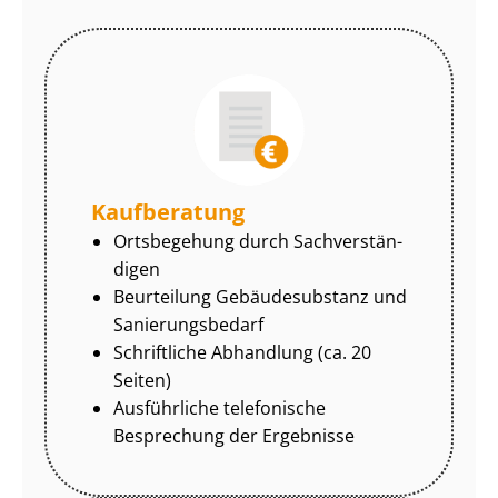
Kaufberatung
Ortsbegehung durch Sach­ver­stän­
di­gen
Beurteilung Gebäudesubstanz und
Sa­nie­rungs­be­darf
Schriftliche Abhandlung (ca. 20
Seiten)
Ausführliche telefonische
Besprechung der Ergebnisse