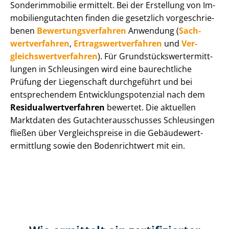
Sonderimmobilie ermittelt. Bei der Erstellung von Im­
mo­bi­li­en­gut­ach­ten finden die gesetzlich vor­ge­schrie­
be­nen
Be­wer­tungs­ver­fah­ren
Anwendung (
Sach­
wert­ver­fah­ren
,
Er­trags­wert­ver­fah­ren
und
Ver­
gleichs­wert­ver­fah­ren
). Für Grund­stücks­wert­ermitt­
lun­gen in Schleusingen wird eine baurechtliche
Prüfung der Liegenschaft durchgeführt und bei
entsprechendem Ent­wick­lungs­po­ten­zi­al nach dem
Re­si­du­al­wert­ver­fah­ren
bewertet. Die aktuellen
Marktdaten des Gut­ach­ter­aus­schus­ses Schleusingen
fließen über Ver­gleichs­prei­se in die Ge­bäu­de­wert­
ermitt­lung sowie den Bodenrichtwert mit ein.