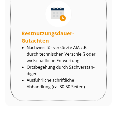
Rest­nut­zungs­dau­er-
Gutachten
Nachweis für verkürzte AfA z.B.
durch technischen Verschleiß oder
wirtschaftliche Entwertung.
Ortsbegehung durch Sach­ver­stän­
di­gen.
Ausführliche schriftliche
Abhandlung (ca. 30-50 Seiten)