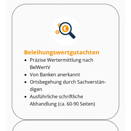
Be­lei­hungs­wert­gut­ach­ten
Präzise Wertermittlung nach
BelWertV
Von Banken anerkannt
Ortsbegehung durch Sach­ver­stän­
di­gen
Ausführliche schriftliche
Abhandlung (ca. 60-90 Seiten)