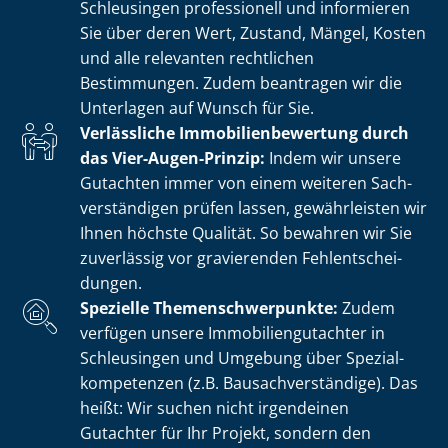
Schleusingen professionell und informieren
Sie über deren Wert, Zustand, Mängel, Kosten
und alle relevanten rechtlichen
Bestimmungen. Zudem beantragen wir die
Unterlagen auf Wunsch für Sie.
Verlässliche Im­mo­bi­li­en­be­wer­tung durch
das Vier-Augen-Prinzip:
Indem wir unsere
Gutachten immer von einem weiteren Sach­
ver­stän­di­gen prüfen lassen, gewährleisten wir
Ihnen höchste Qualität. So bewahren wir Sie
zuverlässig vor gravierenden Fehl­ent­schei­
dun­gen.
Spezielle The­men­schwer­punk­te:
Zudem
verfügen unsere Im­mo­bi­li­en­gut­ach­ter in
Schleusingen und Umgebung über Spe­zi­al­
kom­pe­ten­zen (z.B. Bau­sach­ver­stän­di­ge). Das
heißt: Wir suchen nicht irgendeinen
Gutachter für Ihr Projekt, sondern den