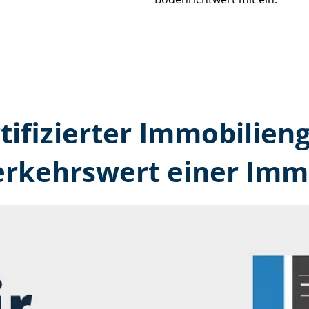
rtifizierter Immobilien­
erkehrswert einer Immo