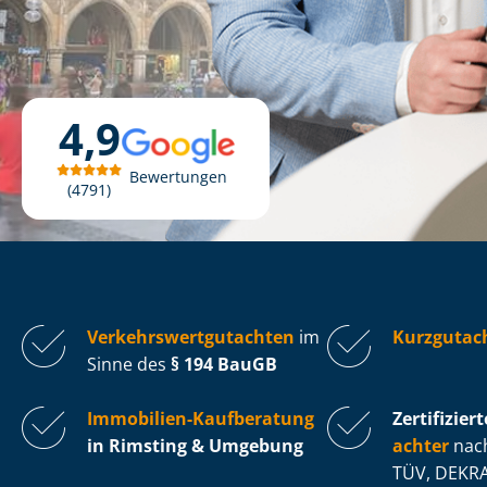
4,9
Bewertungen
4791
Ver­kehrs­wert­gut­ach­ten
im
Kurzgutac
Sinne des
§ 194 BauGB
Immobilien-Kaufberatung
Zertifiziert
in Rimsting & Umgebung
ach­ter
nach
TÜV, DEKRA