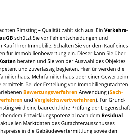
t­ach­ten Rimsting – Qualität zahlt sich aus. Ein
Ver­kehrs­
 BauGB
schützt Sie vor Fehl­ent­schei­dun­gen und
 Kauf Ihrer Immobilie. Schalten Sie vor dem Kauf eines
n für Im­mo­bi­li­en­be­wer­tung ein. Dieser kann Sie über
Kosten
beraten und Sie von der Auswahl des Objektes
ompetent und zuverlässig begleiten. Hierfür werden die
ilienhaus, Mehr­fa­mi­li­en­haus oder einer Ge­wer­be­im­
rmittelt. Bei der Erstellung von Im­mo­bi­li­en­gut­ach­ten
hrie­be­nen
Be­wer­tungs­ver­fah­ren
Anwendung (
Sach­
ver­fah­ren
und
Ver­gleichs­wert­ver­fah­ren
). Für Grund­
Rimsting wird eine baurechtliche Prüfung der Liegenschaft
hendem Ent­wick­lungs­po­ten­zi­al nach dem
Re­si­du­al­
aktuellen Marktdaten des Gut­ach­ter­aus­schus­ses
hs­prei­se in die Ge­bäu­de­wert­ermitt­lung sowie den