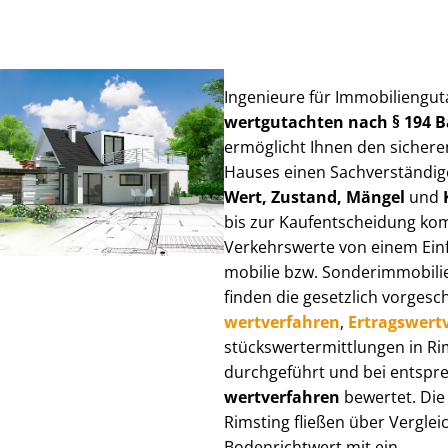
Ingenieure für Im­mo­bi­li­en­gu
wert­gut­ach­ten nach § 194
ermöglicht Ihnen den sicheren
Hauses einen Sach­ver­stän­di­ge
Wert, Zustand, Mängel
und
bis zur Kauf­ent­schei­dung k
Verkehrswerte von einem Einfam
mo­bi­lie bzw. Sonderimmobilie e
finden die gesetzlich vor­ge­sc
wert­ver­fah­ren
,
Er­trags­wert­
stücks­wert­ermitt­lun­gen in 
durchgeführt und bei entsprec
wert­ver­fah­ren
bewertet. Die 
Rimsting fließen über Ver­gleic
Bodenrichtwert mit ein.