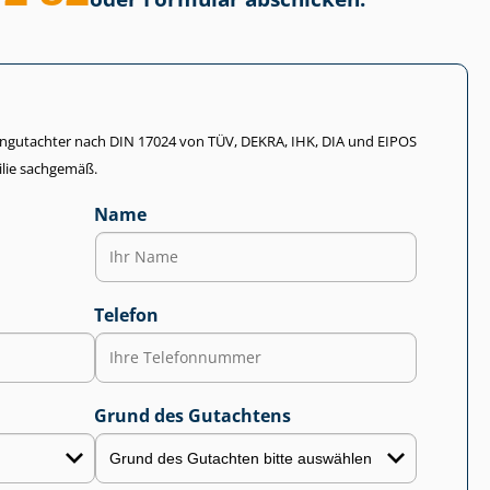
li­en­gut­ach­ter nach DIN 17024 von TÜV, DEKRA, IHK, DIA und EIPOS
lie sachgemäß.
Name
Telefon
Grund des Gutachtens