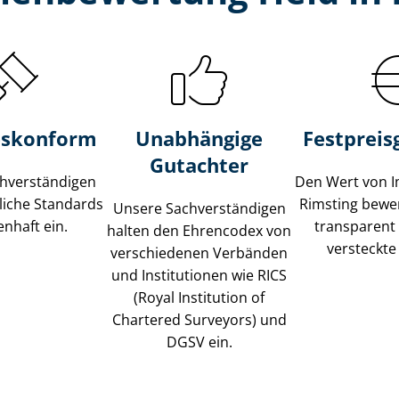
s­konform
Unabhängige
Festpreis​
Gutachter
­ver­stän­di­gen
Den Wert von I
liche Standards
Rimsting bewer
Unsere Sach­ver­stän­di­gen
nhaft ein.
transparent
halten den Ehrencodex von
versteckte
verschiedenen Verbänden
und Institutionen wie RICS
(Royal Institution of
Chartered Surveyors) und
DGSV ein.