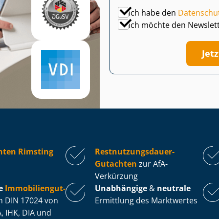
Ich habe den
Datenschu
Ich möchte den Newslet
Jet
hten Rimsting
Rest­nut­zungs­dau­er-
Gutachten
zur AfA-
Verkürzung
e
Im­mo­bi­li­en­gut­
Unabhängige
&
neutrale
 DIN 17024 von
Ermittlung des Marktwertes
, IHK, DIA und