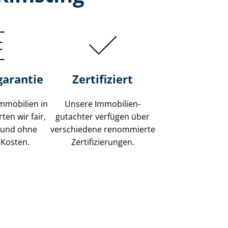
garantie
Zertifiziert
mmobilien in
Unsere Immobilien­
ten wir fair,
gutachter verfügen über
 und ohne
verschiedene renommierte
 Kosten.
Zer­ti­fi­zie­run­gen.