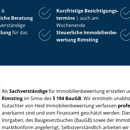
e
&
Kurzfristige Be­sich­ti­gungs­
iche Beratung
ter­mi­ne
| auch am
verständige
Wochenende
tlung
für das
Steuerliche Im­mo­bi­li­en­be­
wer­tung
Rimsting
Als
Sachverständige
für Im­mo­bi­li­en­be­wer­tung erstellen
Rimsting
im Sinne des
§ 194 BauGB
. Wir ermitteln unabhä
Gutachter von Heid Im­mo­bi­li­en­be­wer­tung verfassen
profe
anerkannt sind und vom Finanzamt geschätzt werden. Diese 
Vorgaben, des Baugesetzbuches (BauGB) sowie der Im­mo­bi­l
marktkonform angefertigt. Selbst­ver­ständ­lich arbeiten wi