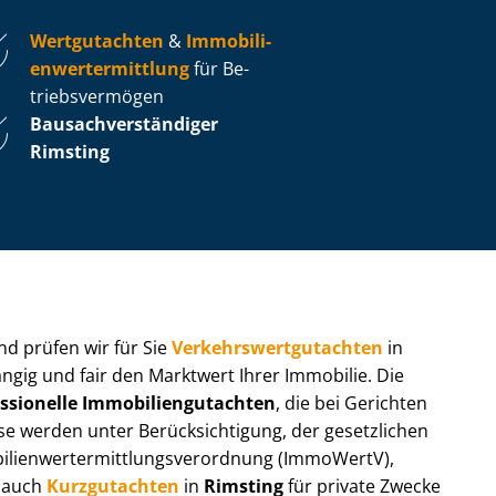
Wertgutachten
&
Im­mo­bi­li­
en­wert­ermitt­lung
für Be­
triebs­ver­mö­gen
Bau­sach­ver­stän­di­ger
Rimsting
 und prüfen wir für Sie
Ver­kehrs­wert­gut­ach­ten
in
ngig und fair den Marktwert Ihrer Immobilie. Die
ssionelle Im­mo­bi­li­en­gut­ach­ten
, die bei Gerichten
werden unter Be­rück­sich­ti­gung, der gesetzlichen
i­en­wert­ermitt­lungs­ver­ord­nung (ImmoWertV),
r auch
Kurzgutachten
in
Rimsting
für private Zwecke