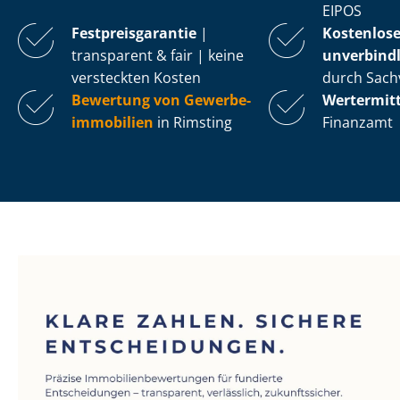
EIPOS
Fest­preis­ga­ran­tie
|
Kostenlos
transparent & fair | keine
unverbindl
versteckten Kosten
durch Sach
Bewertung von Ge­wer­be­
Wertermit
im­mo­bi­li­en
in Rimsting
Finanzamt