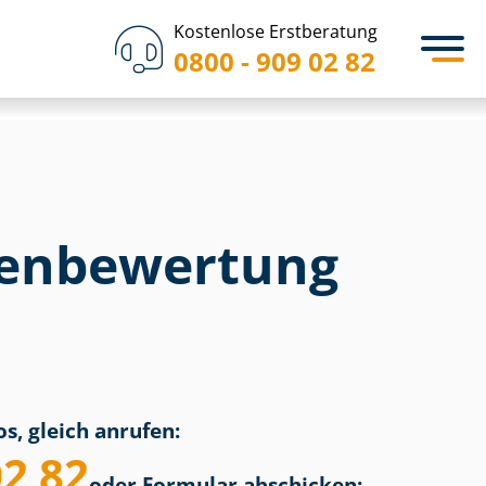
Kostenlose Erstberatung
0800 - 909 02 82
en­bewertung
s, gleich anrufen:
02 82
oder Formular abschicken: