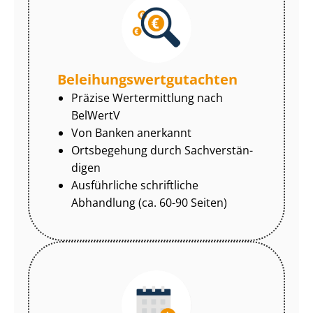
Be­lei­hungs­wert­gut­ach­ten
Präzise Wertermittlung nach
BelWertV
Von Banken anerkannt
Ortsbegehung durch Sach­ver­stän­
di­gen
Ausführliche schriftliche
Abhandlung (ca. 60-90 Seiten)