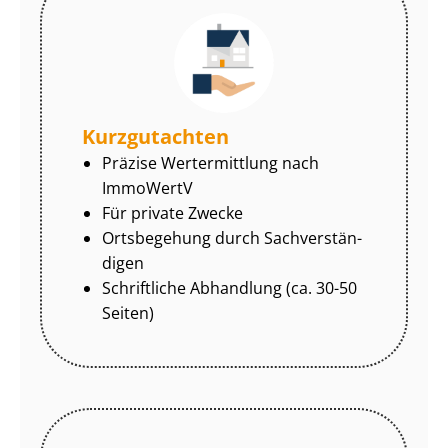
Kurzgutachten
Präzise Wertermittlung nach
ImmoWertV
Für private Zwecke
Ortsbegehung durch Sach­ver­stän­
di­gen
Schriftliche Abhandlung (ca. 30-50
Seiten)