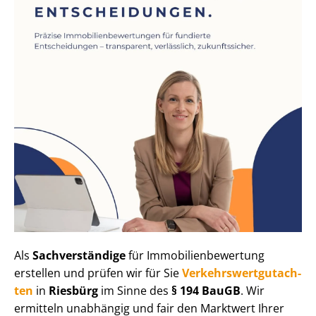
Als
Sachverständige
für Im­mo­bi­li­en­be­wer­tung
erstellen und prüfen wir für Sie
Ver­kehrs­wert­gut­ach­
ten
in
Riesbürg
im Sinne des
§ 194 BauGB
. Wir
ermitteln unabhängig und fair den Marktwert Ihrer