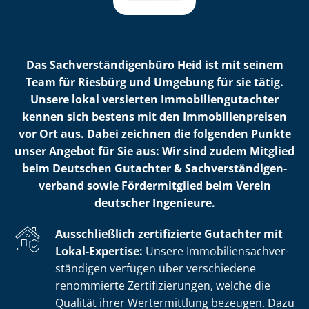
Das Sach­ver­stän­di­gen­bü­ro Heid ist mit seinem
Team für Riesbürg und Umgebung für sie tätig.
Unsere lokal versierten Im­mo­bi­li­en­gut­ach­ter
kennen sich bestens mit den Im­mo­bi­li­en­prei­sen
vor Ort aus. Dabei zeichnen die folgenden Punkte
unser Angebot für Sie aus: Wir sind zudem Mitglied
beim Deutschen Gutachter & Sach­ver­stän­di­gen­
ver­band sowie Fördermitglied beim Verein
deutscher Ingenieure.
Ausschließlich zertifizierte Gutachter mit
Lokal-Expertise:
Unsere Im­mo­bi­li­en­sach­ver­
stän­di­gen verfügen über verschiedene
renommierte Zer­ti­fi­zie­run­gen, welche die
Qualität ihrer Wertermittlung bezeugen. Dazu