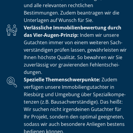
und alle relevanten rechtlichen
Bestimmungen. Zudem beantragen wir die
Unterlagen auf Wunsch für Sie.
Verlässliche Im­mo­bi­li­en­be­wer­tung durch
das Vier-Augen-Prinzip:
Indem wir unsere
Gutachten immer von einem weiteren Sach­
ver­stän­di­gen prüfen lassen, gewährleisten wir
Ihnen höchste Qualität. So bewahren wir Sie
zuverlässig vor gravierenden Fehl­ent­schei­
dun­gen.
Spezielle The­men­schwer­punk­te:
Zudem
verfügen unsere Im­mo­bi­li­en­gut­ach­ter in
Riesbürg und Umgebung über Spe­zi­al­kom­pe­
ten­zen (z.B. Bau­sach­ver­stän­di­ge). Das heißt:
Wir suchen nicht irgendeinen Gutachter für
Ihr Projekt, sondern den optimal geeigneten,
sodass wir auch besondere Anliegen bestens
bedienen können.