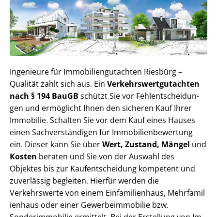
Ingenieure für Im­mo­bi­li­en­gut­ach­ten Riesbürg –
Qualität zahlt sich aus. Ein
Ver­kehrs­wert­gut­ach­ten
nach § 194 BauGB
schützt Sie vor Fehl­ent­schei­dun­
gen und ermöglicht Ihnen den sicheren Kauf Ihrer
Immobilie. Schalten Sie vor dem Kauf eines Hauses
einen Sach­ver­stän­di­gen für Im­mo­bi­li­en­be­wer­tung
ein. Dieser kann Sie über
Wert, Zustand, Mängel
und
Kosten
beraten und Sie von der Auswahl des
Objektes bis zur Kauf­ent­schei­dung kompetent und
zuverlässig begleiten. Hierfür werden die
Verkehrswerte von einem Einfamilienhaus, Mehr­fa­mi­l
i­en­haus oder einer Ge­wer­be­im­mo­bi­lie bzw.