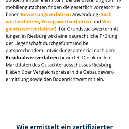
Sonderimmobilie ermittelt. Bei der Erstellung von Im­
mo­bi­li­en­gut­ach­ten finden die gesetzlich vor­ge­schrie­
be­nen
Be­wer­tungs­ver­fah­ren
Anwendung (
Sach­
wert­ver­fah­ren
,
Er­trags­wert­ver­fah­ren
und
Ver­
gleichs­wert­ver­fah­ren
). Für Grund­stücks­wert­ermitt­
lun­gen in Riesbürg wird eine baurechtliche Prüfung
der Liegenschaft durchgeführt und bei
entsprechendem Ent­wick­lungs­po­ten­zi­al nach dem
Re­si­du­al­wert­ver­fah­ren
bewertet. Die aktuellen
Marktdaten des Gut­ach­ter­aus­schus­ses Riesbürg
fließen über Ver­gleichs­prei­se in die Ge­bäu­de­wert­
ermitt­lung sowie den Bodenrichtwert mit ein.
Wie ermittelt ein zertifizierter