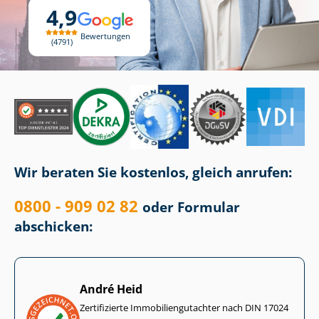
4,9
Bewertungen
4791
Wir beraten Sie kostenlos, gleich anrufen:
0800 - 909 02 82
oder Formular
abschicken:
André Heid
Zertifizierte Im­mo­bi­li­en­gut­ach­ter nach DIN 17024