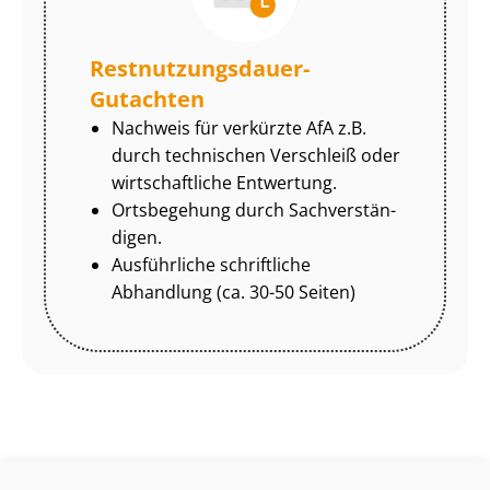
Rest­nut­zungs­dau­er-
Gutachten
Nachweis für verkürzte AfA z.B.
durch technischen Verschleiß oder
wirtschaftliche Entwertung.
Ortsbegehung durch Sach­ver­stän­
di­gen.
Ausführliche schriftliche
Abhandlung (ca. 30-50 Seiten)