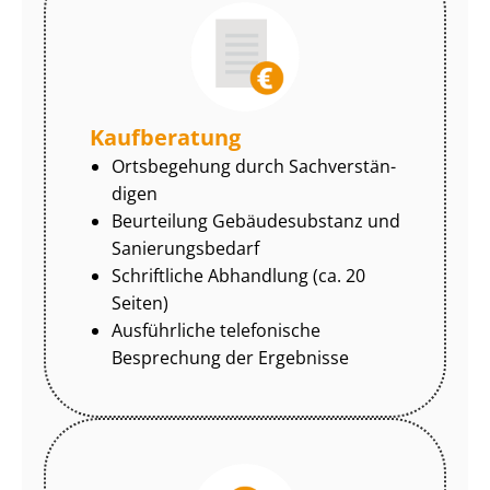
Kaufberatung
Ortsbegehung durch Sach­ver­stän­
di­gen
Beurteilung Gebäudesubstanz und
Sa­nie­rungs­be­darf
Schriftliche Abhandlung (ca. 20
Seiten)
Ausführliche telefonische
Besprechung der Ergebnisse