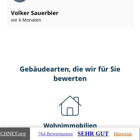
Volker Sauerbier
vor 6 Monaten
Gebäudearten, die wir für Sie
bewerten
Wohnimmobilien
SEHR GUT
ICHNET
.org
764 Bewertungen
Hinweise
Ein- und Zwei­fa­mi­li­en­häu­ser