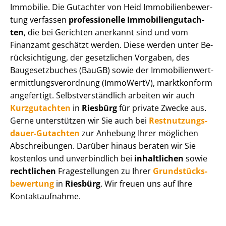
Immobilie. Die Gutachter von Heid Im­mo­bi­li­en­be­wer­
tung verfassen
professionelle Im­mo­bi­li­en­gut­ach­
ten
, die bei Gerichten anerkannt sind und vom
Finanzamt geschätzt werden. Diese werden unter Be­
rück­sich­ti­gung, der gesetzlichen Vorgaben, des
Baugesetzbuches (BauGB) sowie der Im­mo­bi­li­en­wert­
ermitt­lungs­ver­ord­nung (ImmoWertV), marktkonform
angefertigt. Selbst­ver­ständ­lich arbeiten wir auch
Kurzgutachten
in
Riesbürg
für private Zwecke aus.
Gerne unterstützen wir Sie auch bei
Rest­nut­zungs­
dau­er-Gutachten
zur Anhebung Ihrer möglichen
Abschreibungen. Darüber hinaus beraten wir Sie
kostenlos und unverbindlich bei
inhaltlichen
sowie
rechtlichen
Fragestellungen zu Ihrer
Grund­stücks­
be­wer­tung
in
Riesbürg
. Wir freuen uns auf Ihre
Kontaktaufnahme.