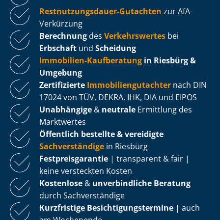
Rest­nut­zungs­dau­er-Gutachten
zur AfA-
Verkürzung
Berechnung
des
Verkehrswertes
bei
Erbschaft
und
Scheidung
Immobilien-Kaufberatung
in Riesbürg &
Umgebung
Zertifizierte
Im­mo­bi­li­en­gut­ach­ter
nach DIN
17024 von TÜV, DEKRA, IHK, DIA und EIPOS
Unabhängige
&
neutrale
Ermittlung des
Marktwertes
Öffentlich bestellte & vereidigte
Sachverständige
in Riesbürg
Fest­preis­ga­ran­tie
| transparent & fair |
keine versteckten Kosten
Kostenlose
&
unverbindliche Beratung
durch Sachverständige
Kurzfristige Be­sich­ti­gungs­ter­mi­ne
| auch
am Wochenende