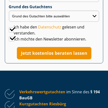
Grund des Gutachtens
Ich habe den
Datenschutz
gelesen und
verstanden.
Ich möchte den Newsletter abonnieren.
Jetzt kostenlos beraten lassen
Ver­kehrs­wert­gut­ach­ten
im Sinne des
§ 194
BauGB
Kurzgutachten Riesbürg