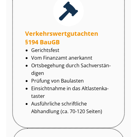
Ver­kehrs­wert­gut­ach­ten
§194 BauGB
Gerichtsfest
Vom Finanzamt anerkannt
Ortsbegehung durch Sach­ver­stän­
di­gen
Prüfung von Baulasten
Einsichtnahme in das Alt­las­ten­ka­
tas­ter
Ausführliche schriftliche
Abhandlung (ca. 70-120 Seiten)