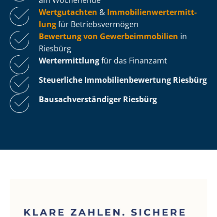
Wertgutachten
&
Im­mo­bi­li­en­wert­ermitt­
lung
für Be­triebs­ver­mö­gen
Bewertung von Ge­wer­be­im­mo­bi­li­en
in
Riesbürg
Wertermittlung
für das Finanzamt
Steuerliche Im­mo­bi­li­en­be­wer­tung
Riesbürg
Bau­sach­ver­stän­di­ger Riesbürg