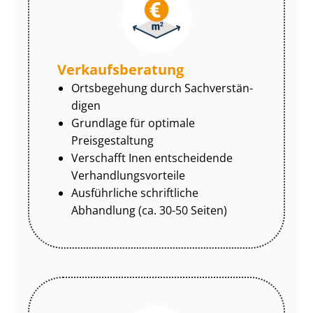
Ver­kaufs­be­ra­tung
Ortsbegehung durch Sach­ver­stän­
di­gen
Grundlage für optimale
Preisgestaltung
Verschafft Inen entscheidende
Ver­hand­lungs­vor­tei­le
Ausführliche schriftliche
Abhandlung (ca. 30-50 Seiten)