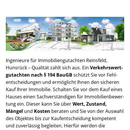
Ingenieure für Im­mo­bi­li­en­gut­ach­ten Reinsfeld,
Hunsrück – Qualität zahlt sich aus. Ein
Ver­kehrs­wert­
gut­ach­ten nach § 194 BauGB
schützt Sie vor Fehl­
ent­schei­dun­gen und ermöglicht Ihnen den sicheren
Kauf Ihrer Immobilie. Schalten Sie vor dem Kauf eines
Hauses einen Sach­ver­stän­di­gen für Im­mo­bi­li­en­be­wer­
tung ein. Dieser kann Sie über
Wert, Zustand,
Mängel
und
Kosten
beraten und Sie von der Auswahl
des Objektes bis zur Kauf­ent­schei­dung kompetent
und zuverlässig begleiten. Hierfür werden die