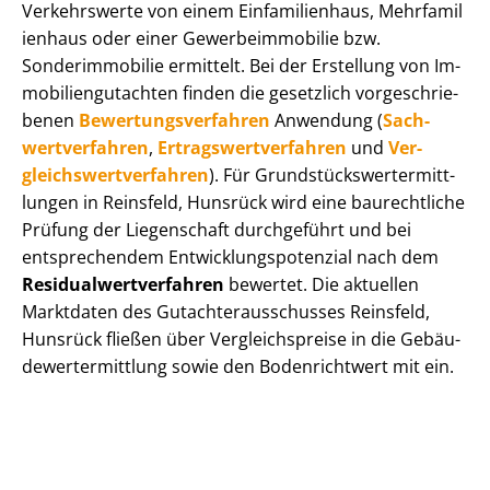
Verkehrswerte von einem Einfamilienhaus, Mehr­fa­mi­l
i­en­haus oder einer Ge­wer­be­im­mo­bi­lie bzw.
Sonderimmobilie ermittelt. Bei der Erstellung von Im­
mo­bi­li­en­gut­ach­ten finden die gesetzlich vor­ge­schrie­
be­nen
Be­wer­tungs­ver­fah­ren
Anwendung (
Sach­
wert­ver­fah­ren
,
Er­trags­wert­ver­fah­ren
und
Ver­
gleichs­wert­ver­fah­ren
). Für Grund­stücks­wert­ermitt­
lun­gen in Reinsfeld, Hunsrück wird eine baurechtliche
Prüfung der Liegenschaft durchgeführt und bei
entsprechendem Ent­wick­lungs­po­ten­zi­al nach dem
Re­si­du­al­wert­ver­fah­ren
bewertet. Die aktuellen
Marktdaten des Gut­ach­ter­aus­schus­ses Reinsfeld,
Hunsrück fließen über Ver­gleichs­prei­se in die Ge­bäu­
de­wert­ermitt­lung sowie den Bodenrichtwert mit ein.