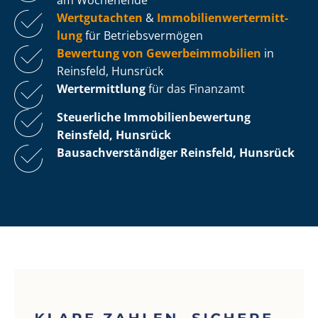
Wertgutachten
&
Im­mo­bi­li­en­wert­ermitt­
lung
für Be­triebs­ver­mö­gen
Bewertung von Ge­wer­be­im­mo­bi­li­en
in
Reinsfeld, Hunsrück
Wertermittlung
für das Finanzamt
Steuerliche Im­mo­bi­li­en­be­wer­tung
Reinsfeld, Hunsrück
Bau­sach­ver­stän­di­ger Reinsfeld, Hunsrück