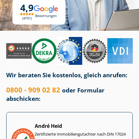
4,9
Bewertungen
4791
Wir beraten Sie kostenlos, gleich anrufen:
0800 - 909 02 82
oder Formular
abschicken:
André Heid
Zertifizierte Im­mo­bi­li­en­gut­ach­ter nach DIN 17024