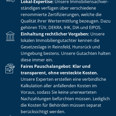
Lokal-Expertise:
Unsere Im­mo­bi­li­en­sach­ver­
stän­di­gen verfügen über verschiedene
renommierte Zer­ti­fi­zie­run­gen, welche die
Qualität ihrer Wertermittlung bezeugen. Dazu
gehören TÜV, DEKRA, IHK, DIA und EIPOS.
Einhaltung rechtlicher Vorgaben:
Unsere
lokalen Im­mo­bi­li­en­gut­ach­ter kennen die
Gesetzeslage in Reinsfeld, Hunsrück und
Umgebung bestens. Unsere Gutachten halten
diese immer ein.
Faires Pauschalangebot: Klar und
transparent, ohne versteckte Kosten.
Unsere Experten erstellen eine verbindliche
Kalkulation aller anfallenden Kosten im
Voraus, sodass Sie keine unerwarteten
Nachzahlungen befürchten müssen. Lediglich
die Kosten für Behörden müssen separat
berücksichtigt werden.