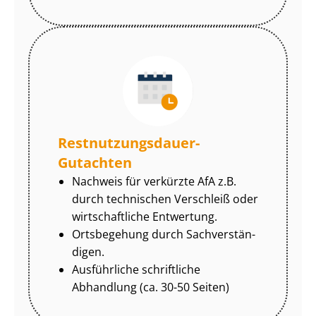
Rest­nut­zungs­dau­er-
Gutachten
Nachweis für verkürzte AfA z.B.
durch technischen Verschleiß oder
wirtschaftliche Entwertung.
Ortsbegehung durch Sach­ver­stän­
di­gen.
Ausführliche schriftliche
Abhandlung (ca. 30-50 Seiten)