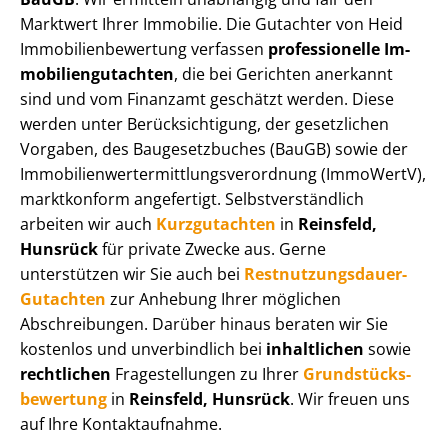
Marktwert Ihrer Immobilie. Die Gutachter von Heid
Im­mo­bi­li­en­be­wer­tung verfassen
professionelle Im­
mo­bi­li­en­gut­ach­ten
, die bei Gerichten anerkannt
sind und vom Finanzamt geschätzt werden. Diese
werden unter Be­rück­sich­ti­gung, der gesetzlichen
Vorgaben, des Baugesetzbuches (BauGB) sowie der
Im­mo­bi­li­en­wert­ermitt­lungs­ver­ord­nung (ImmoWertV),
marktkonform angefertigt. Selbst­ver­ständ­lich
arbeiten wir auch
Kurzgutachten
in
Reinsfeld,
Hunsrück
für private Zwecke aus. Gerne
unterstützen wir Sie auch bei
Rest­nut­zungs­dau­er-
Gutachten
zur Anhebung Ihrer möglichen
Abschreibungen. Darüber hinaus beraten wir Sie
kostenlos und unverbindlich bei
inhaltlichen
sowie
rechtlichen
Fragestellungen zu Ihrer
Grund­stücks­
be­wer­tung
in
Reinsfeld, Hunsrück
. Wir freuen uns
auf Ihre Kontaktaufnahme.