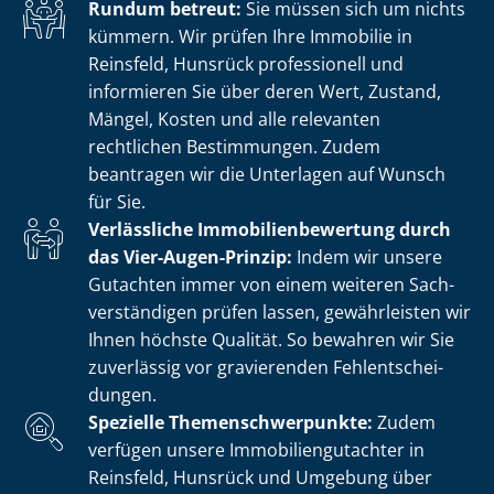
Rundum betreut:
Sie müssen sich um nichts
kümmern. Wir prüfen Ihre Immobilie in
Reinsfeld, Hunsrück professionell und
informieren Sie über deren Wert, Zustand,
Mängel, Kosten und alle relevanten
rechtlichen Bestimmungen. Zudem
beantragen wir die Unterlagen auf Wunsch
für Sie.
Verlässliche Im­mo­bi­li­en­be­wer­tung durch
das Vier-Augen-Prinzip:
Indem wir unsere
Gutachten immer von einem weiteren Sach­
ver­stän­di­gen prüfen lassen, gewährleisten wir
Ihnen höchste Qualität. So bewahren wir Sie
zuverlässig vor gravierenden Fehl­ent­schei­
dun­gen.
Spezielle The­men­schwer­punk­te:
Zudem
verfügen unsere Im­mo­bi­li­en­gut­ach­ter in
Reinsfeld, Hunsrück und Umgebung über