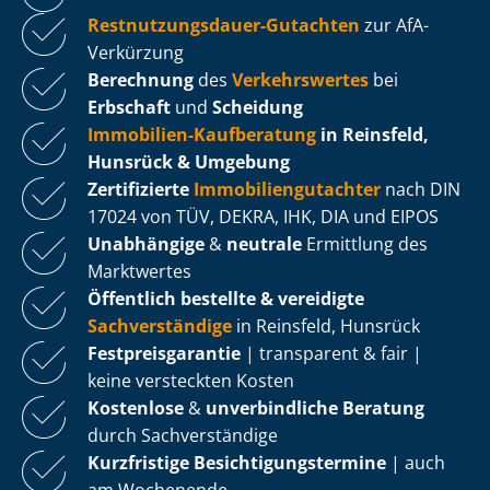
Rest­nut­zungs­dau­er-Gutachten
zur AfA-
Verkürzung
Berechnung
des
Verkehrswertes
bei
Erbschaft
und
Scheidung
Immobilien-Kaufberatung
in Reinsfeld,
Hunsrück & Umgebung
Zertifizierte
Im­mo­bi­li­en­gut­ach­ter
nach DIN
17024 von TÜV, DEKRA, IHK, DIA und EIPOS
Unabhängige
&
neutrale
Ermittlung des
Marktwertes
Öffentlich bestellte & vereidigte
Sachverständige
in Reinsfeld, Hunsrück
Fest­preis­ga­ran­tie
| transparent & fair |
keine versteckten Kosten
Kostenlose
&
unverbindliche Beratung
durch Sachverständige
Kurzfristige Be­sich­ti­gungs­ter­mi­ne
| auch
am Wochenende