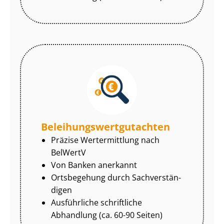
Be­lei­hungs­wert­gut­ach­ten
Präzise Wertermittlung nach
BelWertV
Von Banken anerkannt
Ortsbegehung durch Sach­ver­stän­
di­gen
Ausführliche schriftliche
Abhandlung (ca. 60-90 Seiten)