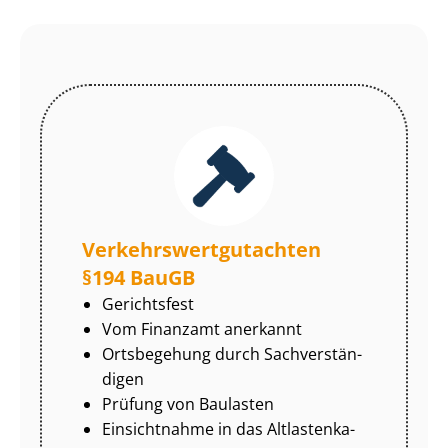
Ver­kehrs­wert­gut­ach­ten
§194 BauGB
Gerichtsfest
Vom Finanzamt anerkannt
Ortsbegehung durch Sach­ver­stän­
di­gen
Prüfung von Baulasten
Einsichtnahme in das Alt­las­ten­ka­