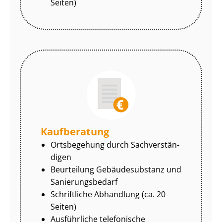
Seiten)
Kaufberatung
Ortsbegehung durch Sach­ver­stän­
di­gen
Beurteilung Gebäudesubstanz und
Sa­nie­rungs­be­darf
Schriftliche Abhandlung (ca. 20
Seiten)
Ausführliche telefonische