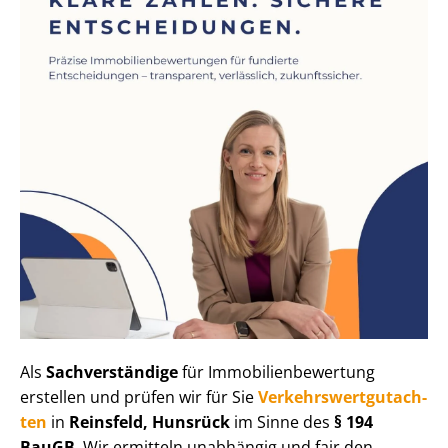
Als
Sachverständige
für Im­mo­bi­li­en­be­wer­tung
erstellen und prüfen wir für Sie
Ver­kehrs­wert­gut­ach­
ten
in
Reinsfeld, Hunsrück
im Sinne des
§ 194
BauGB
. Wir ermitteln unabhängig und fair den