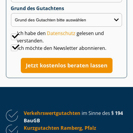
Grund des Gutachtens
Ich habe den
Datenschutz
gelesen und
verstanden.
Ich möchte den Newsletter abonnieren.
Jetzt kostenlos beraten lassen
Ver­kehrs­wert­gut­ach­ten
im Sinne des
§ 194
BauGB
Kurzgutachten Ramberg, Pfalz