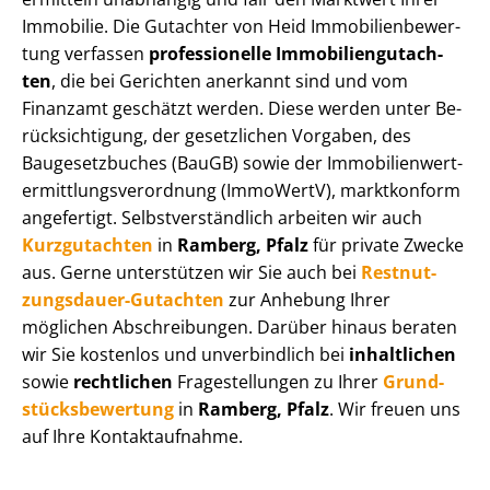
Immobilie. Die Gutachter von Heid Im­mo­bi­li­en­be­wer­
tung verfassen
professionelle Im­mo­bi­li­en­gut­ach­
ten
, die bei Gerichten anerkannt sind und vom
Finanzamt geschätzt werden. Diese werden unter Be­
rück­sich­ti­gung, der gesetzlichen Vorgaben, des
Baugesetzbuches (BauGB) sowie der Im­mo­bi­li­en­wert­
ermitt­lungs­ver­ord­nung (ImmoWertV), marktkonform
angefertigt. Selbst­ver­ständ­lich arbeiten wir auch
Kurzgutachten
in
Ramberg, Pfalz
für private Zwecke
aus. Gerne unterstützen wir Sie auch bei
Rest­nut­
zungs­dau­er-Gutachten
zur Anhebung Ihrer
möglichen Abschreibungen. Darüber hinaus beraten
wir Sie kostenlos und unverbindlich bei
inhaltlichen
sowie
rechtlichen
Fragestellungen zu Ihrer
Grund­
stücks­be­wer­tung
in
Ramberg, Pfalz
. Wir freuen uns
auf Ihre Kontaktaufnahme.