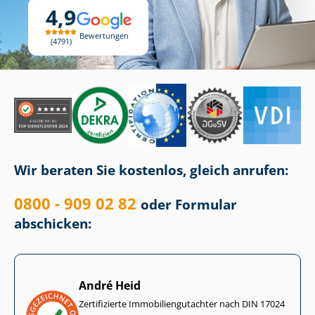
4,9
Bewertungen
4791
Wir beraten Sie kostenlos, gleich anrufen:
0800 - 909 02 82
oder Formular
abschicken:
André Heid
Zertifizierte Im­mo­bi­li­en­gut­ach­ter nach DIN 17024