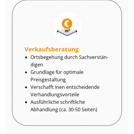
Ver­kaufs­be­ra­tung
Ortsbegehung durch Sach­ver­stän­
di­gen
Grundlage für optimale
Preisgestaltung
Verschafft Inen entscheidende
Ver­hand­lungs­vor­tei­le
Ausführliche schriftliche
Abhandlung (ca. 30-50 Seiten)