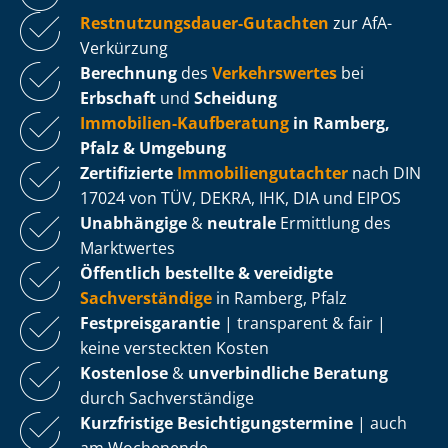
Rest­nut­zungs­dau­er-Gutachten
zur AfA-
Verkürzung
Berechnung
des
Verkehrswertes
bei
Erbschaft
und
Scheidung
Immobilien-Kaufberatung
in Ramberg,
Pfalz & Umgebung
Zertifizierte
Im­mo­bi­li­en­gut­ach­ter
nach DIN
17024 von TÜV, DEKRA, IHK, DIA und EIPOS
Unabhängige
&
neutrale
Ermittlung des
Marktwertes
Öffentlich bestellte & vereidigte
Sachverständige
in Ramberg, Pfalz
Fest­preis­ga­ran­tie
| transparent & fair |
keine versteckten Kosten
Kostenlose
&
unverbindliche Beratung
durch Sachverständige
Kurzfristige Be­sich­ti­gungs­ter­mi­ne
| auch
am Wochenende