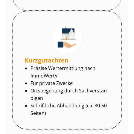
Kurzgutachten
Präzise Wertermittlung nach
ImmoWertV
Für private Zwecke
Ortsbegehung durch Sach­ver­stän­
di­gen
Schriftliche Abhandlung (ca. 30-50
Seiten)