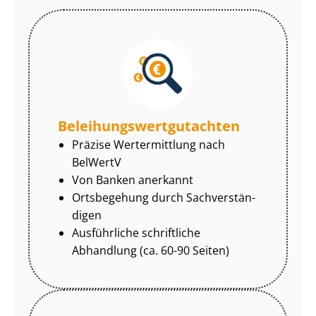
Be­lei­hungs­wert­gut­ach­ten
Präzise Wertermittlung nach
BelWertV
Von Banken anerkannt
Ortsbegehung durch Sach­ver­stän­
di­gen
Ausführliche schriftliche
Abhandlung (ca. 60-90 Seiten)