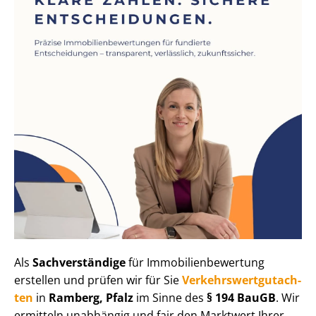
Als
Sachverständige
für Im­mo­bi­li­en­be­wer­tung
erstellen und prüfen wir für Sie
Ver­kehrs­wert­gut­ach­
ten
in
Ramberg, Pfalz
im Sinne des
§ 194 BauGB
. Wir
ermitteln unabhängig und fair den Marktwert Ihrer