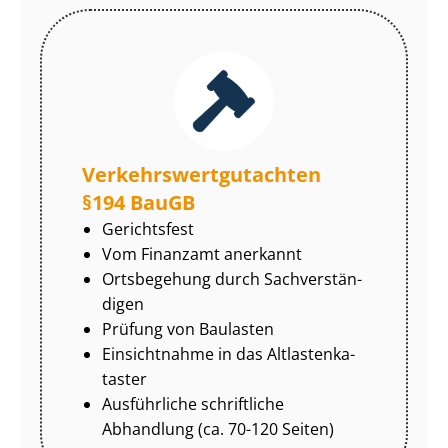
Ver­kehrs­wert­gut­ach­ten
§194 BauGB
Gerichtsfest
Vom Finanzamt anerkannt
Ortsbegehung durch Sach­ver­stän­
di­gen
Prüfung von Baulasten
Einsichtnahme in das Alt­las­ten­ka­
tas­ter
Ausführliche schriftliche
Abhandlung (ca. 70-120 Seiten)