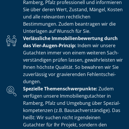
Ramberg, Pfalz professionell und informieren
Sie über deren Wert, Zustand, Mängel, Kosten
und alle relevanten rechtlichen
Bestimmungen. Zudem beantragen wir die
Unterlagen auf Wunsch für Sie.
Verlässliche Im­mo­bi­li­en­be­wer­tung durch
das Vier-Augen-Prinzip:
Indem wir unsere
Gutachten immer von einem weiteren Sach­
ver­stän­di­gen prüfen lassen, gewährleisten wir
Ihnen höchste Qualität. So bewahren wir Sie
zuverlässig vor gravierenden Fehl­ent­schei­
dun­gen.
Spezielle The­men­schwer­punk­te:
Zudem
verfügen unsere Im­mo­bi­li­en­gut­ach­ter in
Ramberg, Pfalz und Umgebung über Spe­zi­al­
kom­pe­ten­zen (z.B. Bau­sach­ver­stän­di­ge). Das
heißt: Wir suchen nicht irgendeinen
Gutachter für Ihr Projekt, sondern den