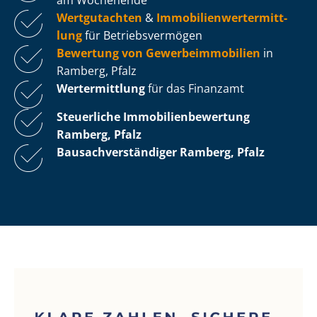
Wertgutachten
&
Im­mo­bi­li­en­wert­ermitt­
lung
für Be­triebs­ver­mö­gen
Bewertung von Ge­wer­be­im­mo­bi­li­en
in
Ramberg, Pfalz
Wertermittlung
für das Finanzamt
Steuerliche Im­mo­bi­li­en­be­wer­tung
Ramberg, Pfalz
Bau­sach­ver­stän­di­ger Ramberg, Pfalz