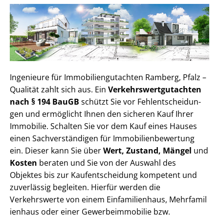
Ingenieure für Im­mo­bi­li­en­gut­ach­ten Ramberg, Pfalz –
Qualität zahlt sich aus. Ein
Ver­kehrs­wert­gut­ach­ten
nach § 194 BauGB
schützt Sie vor Fehl­ent­schei­dun­
gen und ermöglicht Ihnen den sicheren Kauf Ihrer
Immobilie. Schalten Sie vor dem Kauf eines Hauses
einen Sach­ver­stän­di­gen für Im­mo­bi­li­en­be­wer­tung
ein. Dieser kann Sie über
Wert, Zustand, Mängel
und
Kosten
beraten und Sie von der Auswahl des
Objektes bis zur Kauf­ent­schei­dung kompetent und
zuverlässig begleiten. Hierfür werden die
Verkehrswerte von einem Einfamilienhaus, Mehr­fa­mi­l
i­en­haus oder einer Ge­wer­be­im­mo­bi­lie bzw.