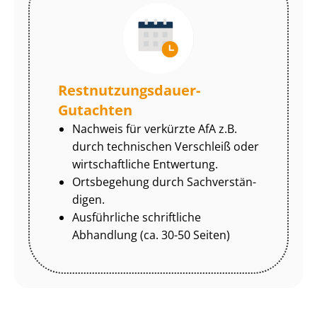
Rest­nut­zungs­dau­er-
Gutachten
Nachweis für verkürzte AfA z.B.
durch technischen Verschleiß oder
wirtschaftliche Entwertung.
Ortsbegehung durch Sach­ver­stän­
di­gen.
Ausführliche schriftliche
Abhandlung (ca. 30-50 Seiten)