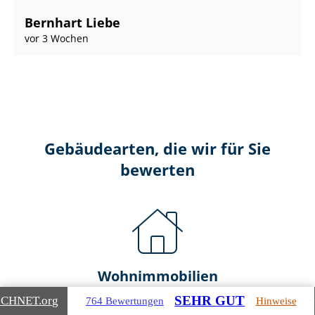
Bernhart Liebe
vor 3 Wochen
Gebäudearten, die wir für Sie
bewerten
Wohnimmobilien
SEHR GUT
ICHNET
.org
764 Bewertungen
Hinweise
Ein- und Zwei­fa­mi­li­en­häu­ser