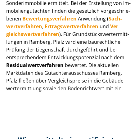
Sonderimmobilie ermittelt. Bei der Erstellung von Im­
mo­bi­li­en­gut­ach­ten finden die gesetzlich vor­ge­schrie­
be­nen
Be­wer­tungs­ver­fah­ren
Anwendung (
Sach­
wert­ver­fah­ren
,
Er­trags­wert­ver­fah­ren
und
Ver­
gleichs­wert­ver­fah­ren
). Für Grund­stücks­wert­ermitt­
lun­gen in Ramberg, Pfalz wird eine baurechtliche
Prüfung der Liegenschaft durchgeführt und bei
entsprechendem Ent­wick­lungs­po­ten­zi­al nach dem
Re­si­du­al­wert­ver­fah­ren
bewertet. Die aktuellen
Marktdaten des Gut­ach­ter­aus­schus­ses Ramberg,
Pfalz fließen über Ver­gleichs­prei­se in die Ge­bäu­de­
wert­ermitt­lung sowie den Bodenrichtwert mit ein.