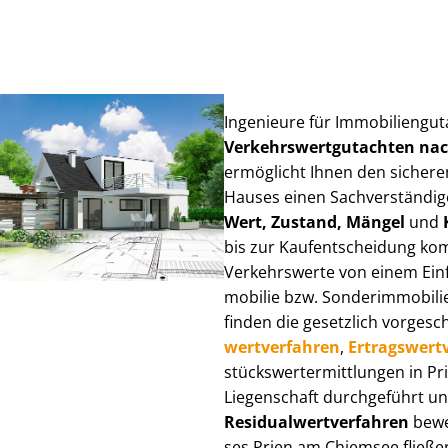
Ingenieure für Im­mo­bi­li­en­g
Ver­kehrs­wert­gut­ach­ten n
ermöglicht Ihnen den sicheren
Hauses einen Sach­ver­stän­di­ge
Wert, Zustand, Mängel
und
bis zur Kauf­ent­schei­dung k
Verkehrswerte von einem Einfam
mo­bi­lie bzw. Sonderimmobilie e
finden die gesetzlich vor­ge­sc
wert­ver­fah­ren
,
Er­trags­wert­
stücks­wert­ermitt­lun­gen in
Liegenschaft durchgeführt und
Re­si­du­al­wert­ver­fah­ren
bewer
ses Prien am Chiemsee fließen ü