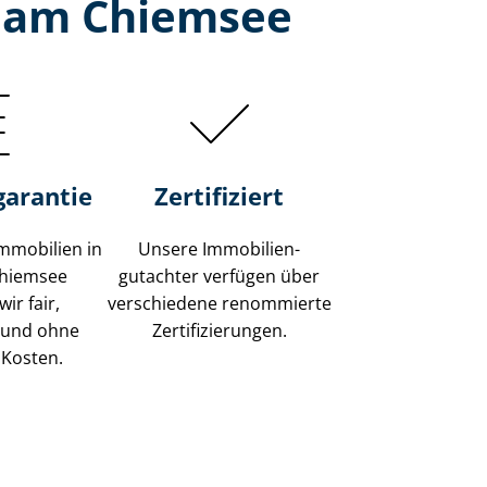
n am Chiemsee
garantie
Zertifiziert
mmobilien in
Unsere Immobilien­
Chiemsee
gutachter verfügen über
ir fair,
verschiedene renommierte
 und ohne
Zer­ti­fi­zie­run­gen.
 Kosten.