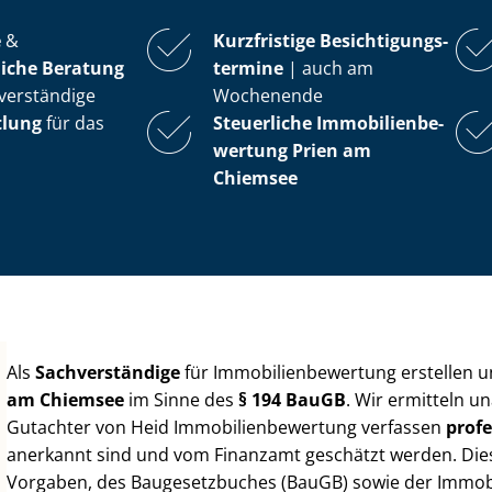
e
&
Kurzfristige Be­sich­ti­gungs­
iche Beratung
ter­mi­ne
| auch am
verständige
Wochenende
tlung
für das
Steuerliche Im­mo­bi­li­en­be­
wer­tung
Prien am
Chiemsee
Als
Sachverständige
für Im­mo­bi­li­en­be­wer­tung erstellen
am Chiemsee
im Sinne des
§ 194 BauGB
. Wir ermitteln u
Gutachter von Heid Im­mo­bi­li­en­be­wer­tung verfassen
profe
anerkannt sind und vom Finanzamt geschätzt werden. Diese 
Vorgaben, des Baugesetzbuches (BauGB) sowie der Im­mo­bi­l