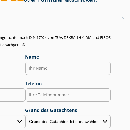
li­en­gut­ach­ter nach DIN 17024 von TÜV, DEKRA, IHK, DIA und EIPOS
lie sachgemäß.
Name
Telefon
Grund des Gutachtens