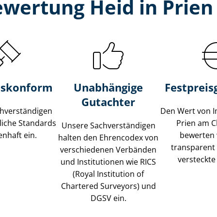
ewertung Heid in Prie
s­konform
Unabhängige
Festpreis​
Gutachter
­ver­stän­di­gen
Den Wert von I
liche Standards
Prien am 
Unsere Sach­ver­stän­di­gen
nhaft ein.
bewerten w
halten den Ehrencodex von
transparent
verschiedenen Verbänden
versteckte
und Institutionen wie RICS
(Royal Institution of
Chartered Surveyors) und
DGSV ein.