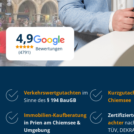
4,9
Bewertungen
4791
Ver­kehrs­wert­gut­ach­ten
im
Kurzgutac
Sinne des
§ 194 BauGB
Chiemsee
Immobilien-Kaufberatung
Zertifiziert
in Prien am Chiemsee &
ach­ter
nach
Umgebung
TÜV, DEKRA