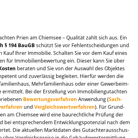
ut­ach­ten Prien am Chiemsee – Qualität zahlt sich aus. Ein
ach § 194 BauGB
schützt Sie vor Fehl­ent­schei­dun­gen und
 Kauf Ihrer Immobilie. Schalten Sie vor dem Kauf eines
n für Im­mo­bi­li­en­be­wer­tung ein. Dieser kann Sie über
Kosten
beraten und Sie von der Auswahl des Objektes
ompetent und zuverlässig begleiten. Hierfür werden die
ilienhaus, Mehr­fa­mi­li­en­haus oder einer Ge­wer­be­im­
rmittelt. Bei der Erstellung von Im­mo­bi­li­en­gut­ach­ten
hrie­be­nen
Be­wer­tungs­ver­fah­ren
Anwendung (
Sach­
ver­fah­ren
und
Ver­gleichs­wert­ver­fah­ren
). Für Grund­
 Prien am Chiemsee wird eine baurechtliche Prüfung der
 bei entsprechendem Ent­wick­lungs­po­ten­zi­al nach dem
tet. Die aktuellen Marktdaten des Gut­ach­ter­aus­schus­
ber Ver­gleichs­prei­se in die Ge­bäu­de­wert­ermitt­lung