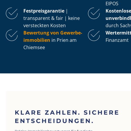
EIPOS
Fest­preis­ga­ran­tie
|
Kostenlos
transparent & fair | keine
unverbindl
versteckten Kosten
durch Sach
Bewertung von Ge­wer­be­
Wertermit
im­mo­bi­li­en
in Prien am
Finanzamt
Chiemsee