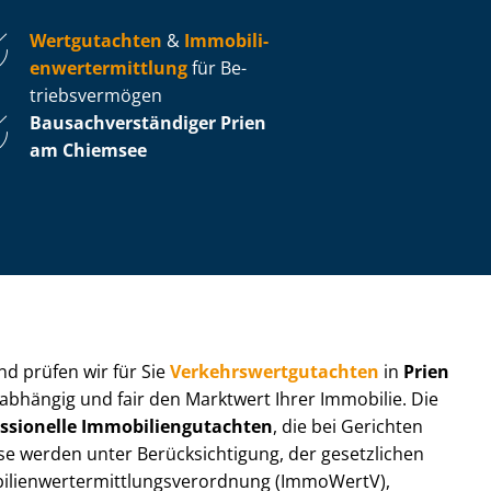
Wertgutachten
&
Im­mo­bi­li­
en­wert­ermitt­lung
für Be­
triebs­ver­mö­gen
Bau­sach­ver­stän­di­ger Prien
am Chiemsee
 und prüfen wir für Sie
Ver­kehrs­wert­gut­ach­ten
in
Prien
nabhängig und fair den Marktwert Ihrer Immobilie. Die
ssionelle Im­mo­bi­li­en­gut­ach­ten
, die bei Gerichten
werden unter Be­rück­sich­ti­gung, der gesetzlichen
i­en­wert­ermitt­lungs­ver­ord­nung (ImmoWertV),