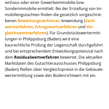
i­en­haus oder einer Ge­wer­be­im­mo­bi­lie bzw.
Sonderimmobilie ermittelt. Bei der Erstellung von Im­
mo­bi­li­en­gut­ach­ten finden die gesetzlich vor­ge­schrie­
be­nen
Be­wer­tungs­ver­fah­ren
Anwendung (
Sach­
wert­ver­fah­ren
,
Er­trags­wert­ver­fah­ren
und
Ver­
gleichs­wert­ver­fah­ren
). Für Grund­stücks­wert­ermitt­
lun­gen in Philippsburg (Baden) wird eine
baurechtliche Prüfung der Liegenschaft durchgeführt
und bei entsprechendem Ent­wick­lungs­po­ten­zi­al nach
dem
Re­si­du­al­wert­ver­fah­ren
bewertet. Die aktuellen
Marktdaten des Gut­ach­ter­aus­schus­ses Philippsburg
(Baden) fließen über Ver­gleichs­prei­se in die Ge­bäu­de­
wert­ermitt­lung sowie den Bodenrichtwert mit ein.