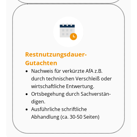
Rest­nut­zungs­dau­er-
Gutachten
Nachweis für verkürzte AfA z.B.
durch technischen Verschleiß oder
wirtschaftliche Entwertung.
Ortsbegehung durch Sach­ver­stän­
di­gen.
Ausführliche schriftliche
Abhandlung (ca. 30-50 Seiten)