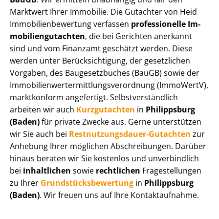
Marktwert Ihrer Immobilie. Die Gutachter von Heid
Im­mo­bi­li­en­be­wer­tung verfassen
professionelle Im­
mo­bi­li­en­gut­ach­ten
, die bei Gerichten anerkannt
sind und vom Finanzamt geschätzt werden. Diese
werden unter Be­rück­sich­ti­gung, der gesetzlichen
Vorgaben, des Baugesetzbuches (BauGB) sowie der
Im­mo­bi­li­en­wert­ermitt­lungs­ver­ord­nung (ImmoWertV),
marktkonform angefertigt. Selbst­ver­ständ­lich
arbeiten wir auch
Kurzgutachten
in
Philippsburg
(Baden)
für private Zwecke aus. Gerne unterstützen
wir Sie auch bei
Rest­nut­zungs­dau­er-Gutachten
zur
Anhebung Ihrer möglichen Abschreibungen. Darüber
hinaus beraten wir Sie kostenlos und unverbindlich
bei
inhaltlichen
sowie
rechtlichen
Fragestellungen
zu Ihrer
Grund­stücks­be­wer­tung
in
Philippsburg
(Baden)
. Wir freuen uns auf Ihre Kontaktaufnahme.