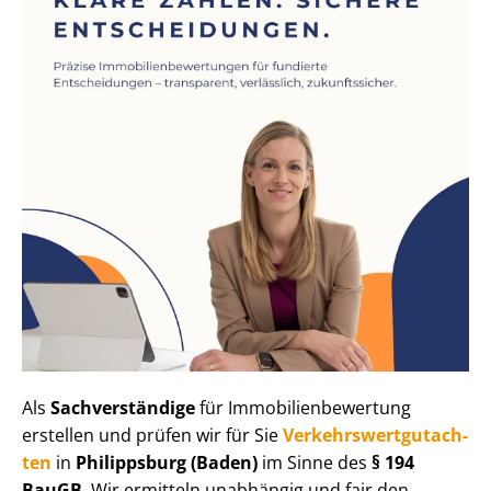
Als
Sachverständige
für Im­mo­bi­li­en­be­wer­tung
erstellen und prüfen wir für Sie
Ver­kehrs­wert­gut­ach­
ten
in
Philippsburg (Baden)
im Sinne des
§ 194
BauGB
. Wir ermitteln unabhängig und fair den