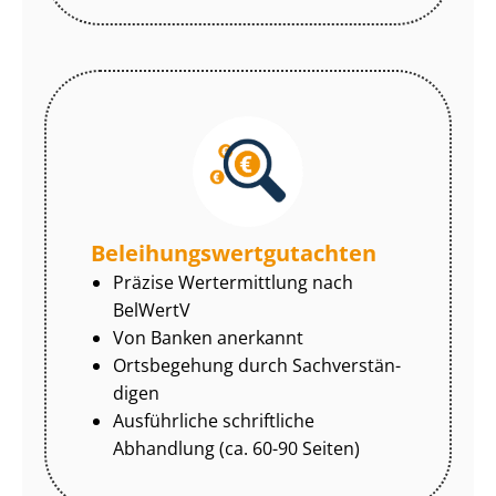
Be­lei­hungs­wert­gut­ach­ten
Präzise Wertermittlung nach
BelWertV
Von Banken anerkannt
Ortsbegehung durch Sach­ver­stän­
di­gen
Ausführliche schriftliche
Abhandlung (ca. 60-90 Seiten)