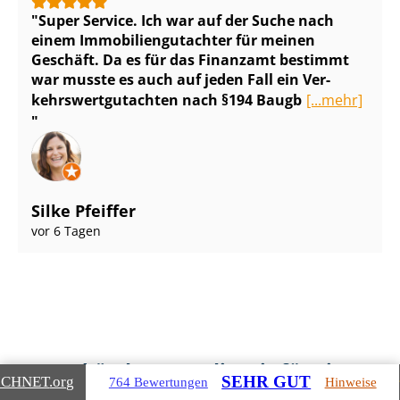
Super Service. Ich war auf der Suche nach
einem Im­mo­bi­li­en­gut­ach­ter für meinen
Geschäft. Da es für das Finanzamt bestimmt
war musste es auch auf jeden Fall ein Ver­
kehrs­wert­gut­ach­ten nach §194 Baugb
[...mehr]
Silke Pfeiffer
vor 6 Tagen
Gebäudearten, die wir für Sie
SEHR GUT
ICHNET
.org
764 Bewertungen
Hinweise
bewerten