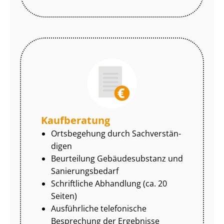
Kaufberatung
Ortsbegehung durch Sach­ver­stän­
di­gen
Beurteilung Gebäudesubstanz und
Sa­nie­rungs­be­darf
Schriftliche Abhandlung (ca. 20
Seiten)
Ausführliche telefonische
Besprechung der Ergebnisse