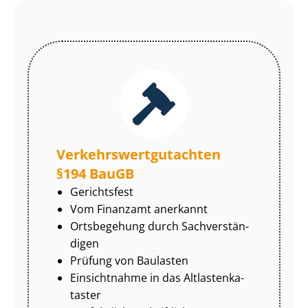
Ver­kehrs­wert­gut­ach­ten
§194 BauGB
Gerichtsfest
Vom Finanzamt anerkannt
Ortsbegehung durch Sach­ver­stän­
di­gen
Prüfung von Baulasten
Einsichtnahme in das Alt­las­ten­ka­
tas­ter