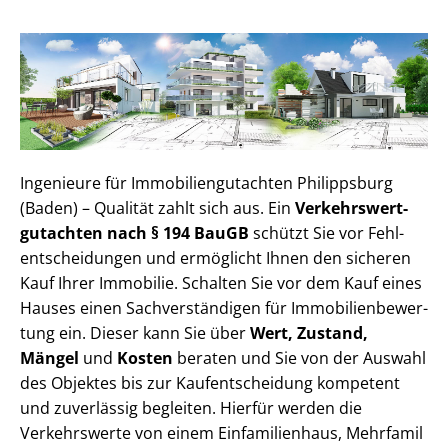
Ingenieure für Im­mo­bi­li­en­gut­ach­ten Philippsburg
(Baden) – Qualität zahlt sich aus. Ein
Ver­kehrs­wert­
gut­ach­ten nach § 194 BauGB
schützt Sie vor Fehl­
ent­schei­dun­gen und ermöglicht Ihnen den sicheren
Kauf Ihrer Immobilie. Schalten Sie vor dem Kauf eines
Hauses einen Sach­ver­stän­di­gen für Im­mo­bi­li­en­be­wer­
tung ein. Dieser kann Sie über
Wert, Zustand,
Mängel
und
Kosten
beraten und Sie von der Auswahl
des Objektes bis zur Kauf­ent­schei­dung kompetent
und zuverlässig begleiten. Hierfür werden die
Verkehrswerte von einem Einfamilienhaus, Mehr­fa­mi­l