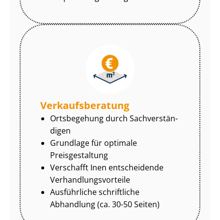
Ver­kaufs­be­ra­tung
Ortsbegehung durch Sach­ver­stän­
di­gen
Grundlage für optimale
Preisgestaltung
Verschafft Inen entscheidende
Ver­hand­lungs­vor­tei­le
Ausführliche schriftliche
Abhandlung (ca. 30-50 Seiten)