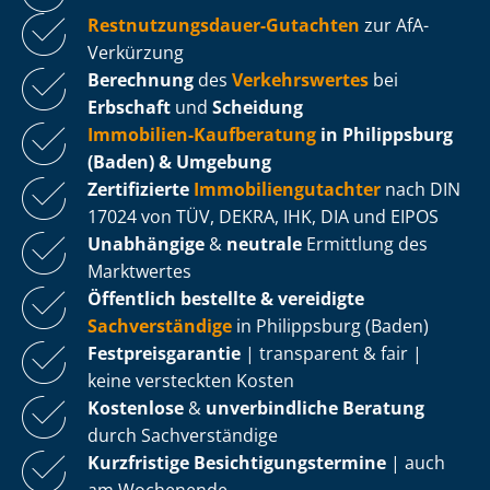
Rest­nut­zungs­dau­er-Gutachten
zur AfA-
Verkürzung
Berechnung
des
Verkehrswertes
bei
Erbschaft
und
Scheidung
Immobilien-Kaufberatung
in Philippsburg
(Baden) & Umgebung
Zertifizierte
Im­mo­bi­li­en­gut­ach­ter
nach DIN
17024 von TÜV, DEKRA, IHK, DIA und EIPOS
Unabhängige
&
neutrale
Ermittlung des
Marktwertes
Öffentlich bestellte & vereidigte
Sachverständige
in Philippsburg (Baden)
Fest­preis­ga­ran­tie
| transparent & fair |
keine versteckten Kosten
Kostenlose
&
unverbindliche Beratung
durch Sachverständige
Kurzfristige Be­sich­ti­gungs­ter­mi­ne
| auch
am Wochenende