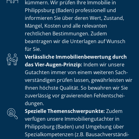
kümmern. Wir prüfen Ihre Immobilie in
Philippsburg (Baden) professionell und
informieren Sie über deren Wert, Zustand,
Mängel, Kosten und alle relevanten
rechtlichen Bestimmungen. Zudem
beantragen wir die Unterlagen auf Wunsch
für Sie.
Verlässliche Im­mo­bi­li­en­be­wer­tung durch
das Vier-Augen-Prinzip:
Indem wir unsere
Gutachten immer von einem weiteren Sach­
ver­stän­di­gen prüfen lassen, gewährleisten wir
Ihnen höchste Qualität. So bewahren wir Sie
zuverlässig vor gravierenden Fehl­ent­schei­
dun­gen.
Spezielle The­men­schwer­punk­te:
Zudem
verfügen unsere Im­mo­bi­li­en­gut­ach­ter in
Philippsburg (Baden) und Umgebung über
Spe­zi­al­kom­pe­ten­zen (z.B. Bau­sach­ver­stän­di­