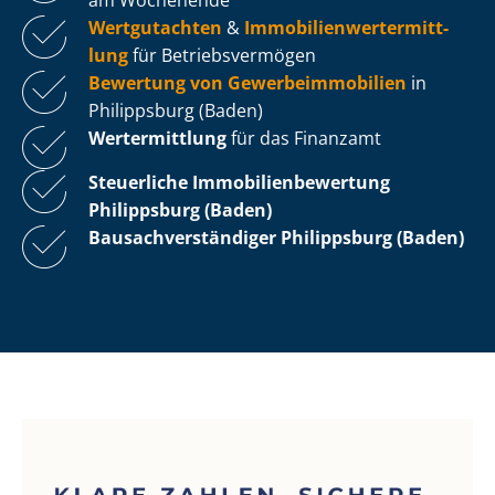
Wertgutachten
&
Im­mo­bi­li­en­wert­ermitt­
lung
für Be­triebs­ver­mö­gen
Bewertung von Ge­wer­be­im­mo­bi­li­en
in
Philippsburg (Baden)
Wertermittlung
für das Finanzamt
Steuerliche Im­mo­bi­li­en­be­wer­tung
Philippsburg (Baden)
Bau­sach­ver­stän­di­ger Philippsburg (Baden)