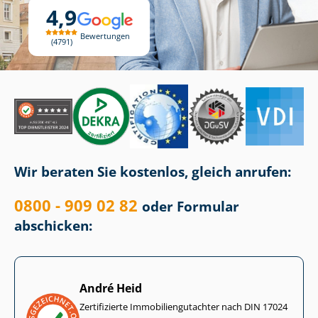
4,9
Bewertungen
4791
Wir beraten Sie kostenlos, gleich anrufen:
0800 - 909 02 82
oder Formular
abschicken:
André Heid
Zertifizierte Im­mo­bi­li­en­gut­ach­ter nach DIN 17024