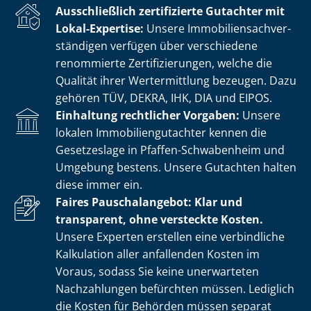
Ausschließlich zertifizierte Gutachter mit
Lokal-Expertise:
Unsere Im­mo­bi­li­en­sach­ver­
stän­di­gen verfügen über verschiedene
renommierte Zer­ti­fi­zie­run­gen, welche die
Qualität ihrer Wertermittlung bezeugen. Dazu
gehören TÜV, DEKRA, IHK, DIA und EIPOS.
Einhaltung rechtlicher Vorgaben:
Unsere
lokalen Im­mo­bi­li­en­gut­ach­ter kennen die
Gesetzeslage in Pfaffen-Schwabenheim und
Umgebung bestens. Unsere Gutachten halten
diese immer ein.
Faires Pauschalangebot: Klar und
transparent, ohne versteckte Kosten.
Unsere Experten erstellen eine verbindliche
Kalkulation aller anfallenden Kosten im
Voraus, sodass Sie keine unerwarteten
Nachzahlungen befürchten müssen. Lediglich
die Kosten für Behörden müssen separat