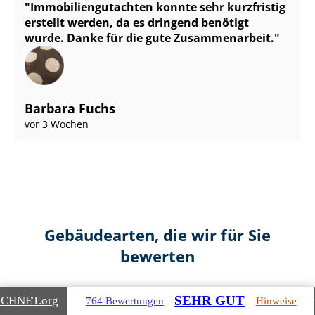
Im­mo­bi­li­en­gut­ach­ten konnte sehr kurzfristig
erstellt werden, da es dringend benötigt
wurde. Danke für die gute Zusammenarbeit.
Barbara Fuchs
vor 3 Wochen
Gebäudearten, die wir für Sie
bewerten
SEHR GUT
ICHNET
.org
764 Bewertungen
Hinweise