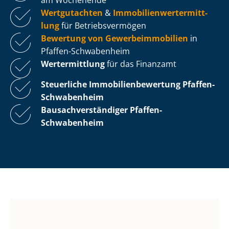
Wertgutachten
&
Im­mo­bi­li­en­wert­ermitt­
lung
für Be­triebs­ver­mö­gen
Bewertung von Ge­wer­be­im­mo­bi­li­en
in
Pfaffen-Schwabenheim
Wertermittlung
für das Finanzamt
Steuerliche Im­mo­bi­li­en­be­wer­tung
Pfaffen-
Schwabenheim
Bau­sach­ver­stän­di­ger Pfaffen-
Schwabenheim