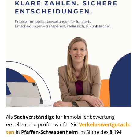
Als
Sachverständige
für Im­mo­bi­li­en­be­wer­tung
erstellen und prüfen wir für Sie
Ver­kehrs­wert­gut­ach­
ten
in
Pfaffen-Schwabenheim
im Sinne des
§ 194