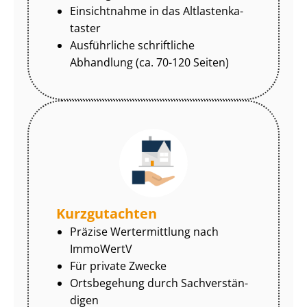
Einsichtnahme in das Alt­las­ten­ka­
tas­ter
Ausführliche schriftliche
Abhandlung (ca. 70-120 Seiten)
Kurzgutachten
Präzise Wertermittlung nach
ImmoWertV
Für private Zwecke
Ortsbegehung durch Sach­ver­stän­
di­gen