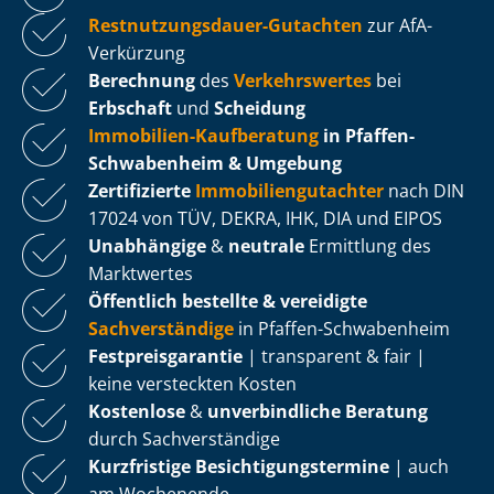
Rest­nut­zungs­dau­er-Gutachten
zur AfA-
Verkürzung
Berechnung
des
Verkehrswertes
bei
Erbschaft
und
Scheidung
Immobilien-Kaufberatung
in Pfaffen-
Schwabenheim & Umgebung
Zertifizierte
Im­mo­bi­li­en­gut­ach­ter
nach DIN
17024 von TÜV, DEKRA, IHK, DIA und EIPOS
Unabhängige
&
neutrale
Ermittlung des
Marktwertes
Öffentlich bestellte & vereidigte
Sachverständige
in Pfaffen-Schwabenheim
Fest­preis­ga­ran­tie
| transparent & fair |
keine versteckten Kosten
Kostenlose
&
unverbindliche Beratung
durch Sachverständige
Kurzfristige Be­sich­ti­gungs­ter­mi­ne
| auch
am Wochenende