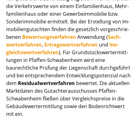
die Verkehrswerte von einem Einfamilienhaus, Mehr­
fa­mi­li­en­haus oder einer Ge­wer­be­im­mo­bi­lie bzw.
Sonderimmobilie ermittelt. Bei der Erstellung von Im­
mo­bi­li­en­gut­ach­ten finden die gesetzlich vor­ge­schrie­
be­nen
Be­wer­tungs­ver­fah­ren
Anwendung (
Sach­
wert­ver­fah­ren
,
Er­trags­wert­ver­fah­ren
und
Ver­
gleichs­wert­ver­fah­ren
). Für Grund­stücks­wert­ermitt­
lun­gen in Pfaffen-Schwabenheim wird eine
baurechtliche Prüfung der Liegenschaft durchgeführt
und bei entsprechendem Ent­wick­lungs­po­ten­zi­al nach
dem
Re­si­du­al­wert­ver­fah­ren
bewertet. Die aktuellen
Marktdaten des Gut­ach­ter­aus­schus­ses Pfaffen-
Schwabenheim fließen über Ver­gleichs­prei­se in die
Ge­bäu­de­wert­ermitt­lung sowie den Bodenrichtwert
mit ein.