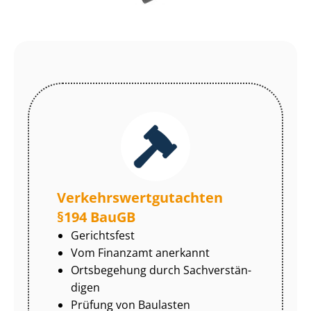
Ver­kehrs­wert­gut­ach­ten
§194 BauGB
Gerichtsfest
Vom Finanzamt anerkannt
Ortsbegehung durch Sach­ver­stän­
di­gen
Prüfung von Baulasten