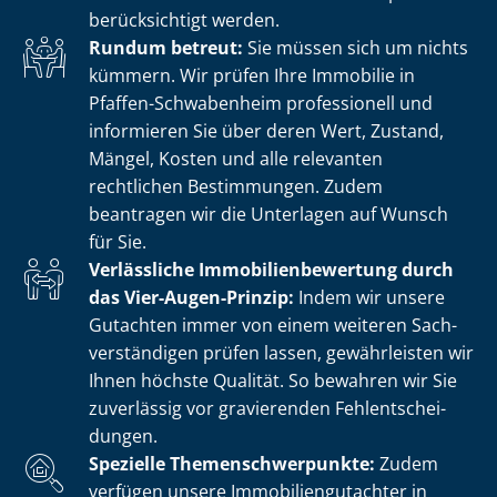
berücksichtigt werden.
Rundum betreut:
Sie müssen sich um nichts
kümmern. Wir prüfen Ihre Immobilie in
Pfaffen-Schwabenheim professionell und
informieren Sie über deren Wert, Zustand,
Mängel, Kosten und alle relevanten
rechtlichen Bestimmungen. Zudem
beantragen wir die Unterlagen auf Wunsch
für Sie.
Verlässliche Im­mo­bi­li­en­be­wer­tung durch
das Vier-Augen-Prinzip:
Indem wir unsere
Gutachten immer von einem weiteren Sach­
ver­stän­di­gen prüfen lassen, gewährleisten wir
Ihnen höchste Qualität. So bewahren wir Sie
zuverlässig vor gravierenden Fehl­ent­schei­
dun­gen.
Spezielle The­men­schwer­punk­te:
Zudem
verfügen unsere Im­mo­bi­li­en­gut­ach­ter in