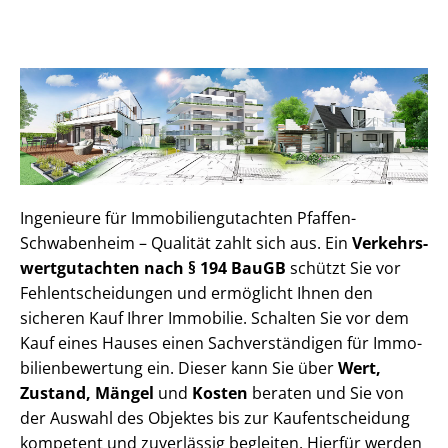
Ingenieure für Im­mo­bi­li­en­gut­ach­ten Pfaffen-
Schwabenheim – Qualität zahlt sich aus. Ein
Ver­kehrs­
wert­gut­ach­ten nach § 194 BauGB
schützt Sie vor
Fehl­ent­schei­dun­gen und ermöglicht Ihnen den
sicheren Kauf Ihrer Immobilie. Schalten Sie vor dem
Kauf eines Hauses einen Sach­ver­stän­di­gen für Im­mo­
bi­li­en­be­wer­tung ein. Dieser kann Sie über
Wert,
Zustand, Mängel
und
Kosten
beraten und Sie von
der Auswahl des Objektes bis zur Kauf­ent­schei­dung
kompetent und zuverlässig begleiten. Hierfür werden