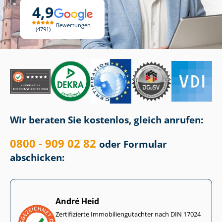
4,9
Bewertungen
4791
Wir beraten Sie kostenlos, gleich anrufen:
0800 - 909 02 82
oder Formular
abschicken:
André Heid
Zertifizierte Im­mo­bi­li­en­gut­ach­ter nach DIN 17024