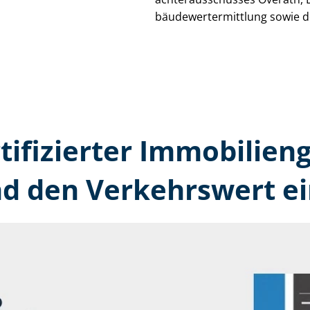
bäu­de­wert­ermitt­lung sowie 
rtifizierter Immobilien­
nd den Verkehrswert ei