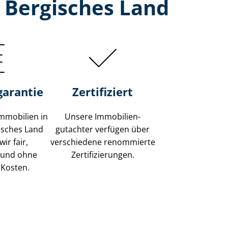
 Bergisches Land
garantie
Zertifiziert
mmobilien in
Unsere Immobilien­
isches Land
gutachter verfügen über
ir fair,
verschiedene renommierte
 und ohne
Zer­ti­fi­zie­run­gen.
 Kosten.