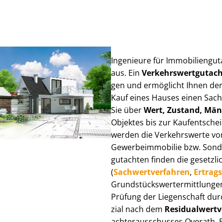
Ingenieure für Im­mo­bi­li­en­g
aus. Ein
Ver­kehrs­wert­gut­a
gen und ermöglicht Ihnen den
Kauf eines Hauses einen Sach­ve
Sie über
Wert, Zustand, Män
Objektes bis zur Kauf­ent­sch
werden die Verkehrswerte von 
Ge­wer­be­im­mo­bi­lie bzw. Son
gut­ach­ten finden die gesetzli
(
Sach­wert­ver­fah­ren
,
Er­trags
Grund­stücks­wert­ermitt­lun­g
Prüfung der Liegenschaft dur
zi­al nach dem
Re­si­du­al­wert­
ach­ter­aus­schus­ses Overath, 