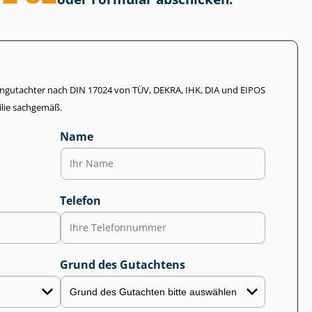
li­en­gut­ach­ter nach DIN 17024 von TÜV, DEKRA, IHK, DIA und EIPOS
lie sachgemäß.
Name
Telefon
Grund des Gutachtens