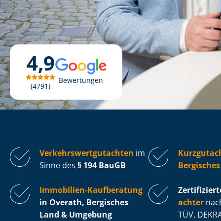
4,9
Bewertungen
4791
Ver­kehrs­wert­gut­ach­ten
im
Kurzgutac
Sinne des
§ 194 BauGB
Bergisches
Immobilien-Kaufberatung
Zertifiziert
in Overath, Bergisches
ach­ter
nach
Land & Umgebung
TÜV, DEKRA