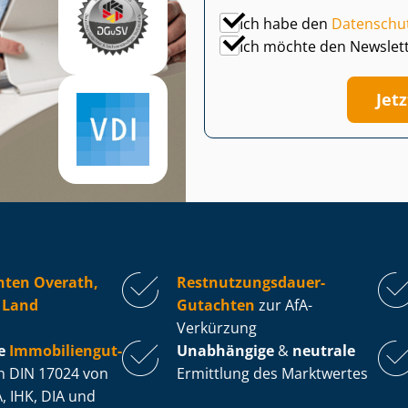
Ich habe den
Datenschu
Ich möchte den Newslet
Jet
hten Overath,
Rest­nut­zungs­dau­er-
 Land
Gutachten
zur AfA-
Verkürzung
e
Im­mo­bi­li­en­gut­
Unabhängige
&
neutrale
 DIN 17024 von
Ermittlung des Marktwertes
, IHK, DIA und