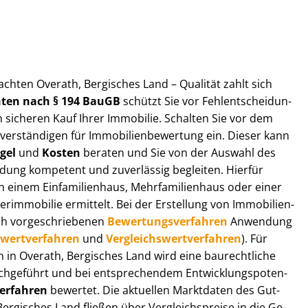
ut­ach­ten Overath, Bergisches Land – Qualität zahlt sich
ch­ten nach § 194 BauGB
schützt Sie vor Fehl­ent­schei­dun­
 sicheren Kauf Ihrer Immobilie. Schalten Sie vor dem
r­stän­di­gen für Im­mo­bi­li­en­be­wer­tung ein. Dieser kann
gel
und
Kosten
beraten und Sie von der Auswahl des
ei­dung kompetent und zuverlässig begleiten. Hierfür
einem Einfamilienhaus, Mehr­fa­mi­li­en­haus oder einer
derimmobilie ermittelt. Bei der Erstellung von Im­mo­bi­li­en­
ch vor­ge­schrie­be­nen
Be­wer­tungs­ver­fah­ren
Anwendung
­wert­ver­fah­ren
und
Ver­gleichs­wert­ver­fah­ren
). Für
en in Overath, Bergisches Land wird eine baurechtliche
chgeführt und bei entsprechendem Ent­wick­lungs­po­ten­
ver­fah­ren
bewertet. Die aktuellen Marktdaten des Gut­
Bergisches Land fließen über Ver­gleichs­prei­se in die Ge­