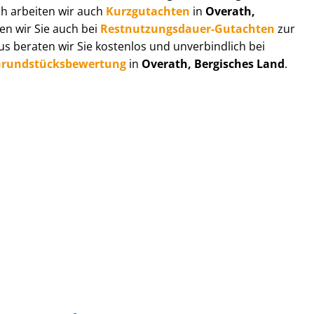
ch arbeiten wir auch
Kurzgutachten
in
Overath,
en wir Sie auch bei
Rest­nut­zungs­dau­er-Gutachten
zur
 beraten wir Sie kostenlos und unverbindlich bei
rund­stücks­be­wer­tung
in
Overath, Bergisches Land
.