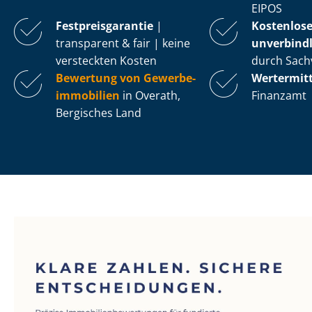
EIPOS
Fest­preis­ga­ran­tie
|
Kostenlos
transparent & fair | keine
unverbindl
versteckten Kosten
durch Sach
Bewertung von Ge­wer­be­
Wertermit
im­mo­bi­li­en
in Overath,
Finanzamt
Bergisches Land