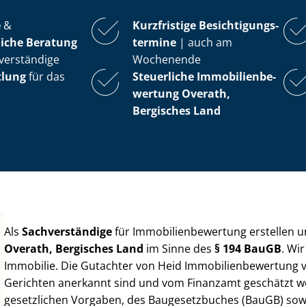
e
&
Kurzfristige Be­sich­ti­gungs­
iche Beratung
ter­mi­ne
| auch am
verständige
Wochenende
tlung
für das
Steuerliche Im­mo­bi­li­en­be­
wer­tung
Overath,
Bergisches Land
Als
Sachverständige
für Im­mo­bi­li­en­be­wer­tung erstellen
Overath, Bergisches Land
im Sinne des
§ 194 BauGB
. Wi
Immobilie. Die Gutachter von Heid Im­mo­bi­li­en­be­wer­tung
Gerichten anerkannt sind und vom Finanzamt geschätzt werd
gesetzlichen Vorgaben, des Baugesetzbuches (BauGB) sowie de