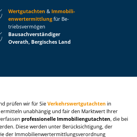
Wertgutachten
&
Im­mo­bi­li­
en­wert­ermitt­lung
für Be­
triebs­ver­mö­gen
Bau­sach­ver­stän­di­ger
Overath, Bergisches Land
 und prüfen wir für Sie
Ver­kehrs­wert­gut­ach­ten
in
r ermitteln unabhängig und fair den Marktwert Ihrer
 verfassen
professionelle Im­mo­bi­li­en­gut­ach­ten
, die bei
en. Diese werden unter Be­rück­sich­ti­gung, der
r Im­mo­bi­li­en­wert­ermitt­lungs­ver­ord­nung