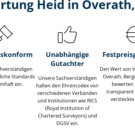
rtung Heid in Overath,
s­konform
Unabhängige
Festpreis​
Gutachter
­ver­stän­di­gen
Den Wert von I
liche Standards
Overath, Berg
Unsere Sach­ver­stän­di­gen
nhaft ein.
bewerten w
halten den Ehrencodex von
transparent
verschiedenen Verbänden
versteckte
und Institutionen wie RICS
(Royal Institution of
Chartered Surveyors) und
DGSV ein.