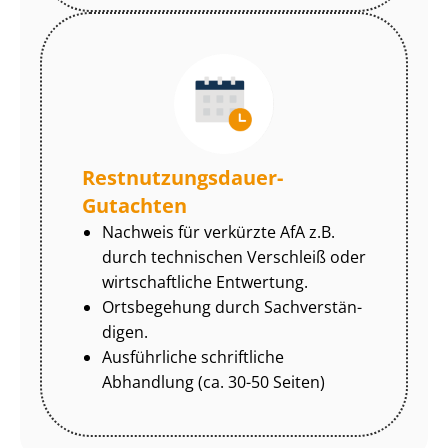
Rest­nut­zungs­dau­er-
Gutachten
Nachweis für verkürzte AfA z.B.
durch technischen Verschleiß oder
wirtschaftliche Entwertung.
Ortsbegehung durch Sach­ver­stän­
di­gen.
Ausführliche schriftliche
Abhandlung (ca. 30-50 Seiten)