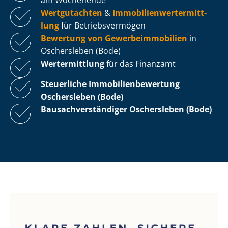
Wertgutachten
&
Im­mo­bi­li­en­wert­ermitt­
lung
für Be­triebs­ver­mö­gen
Bewertung von Ge­wer­be­im­mo­bi­li­en
in
Oschersleben (Bode)
Wertermittlung
für das Finanzamt
Steuerliche Im­mo­bi­li­en­be­wer­tung
Oschersleben (Bode)
Bau­sach­ver­stän­di­ger Oschersleben (Bode)