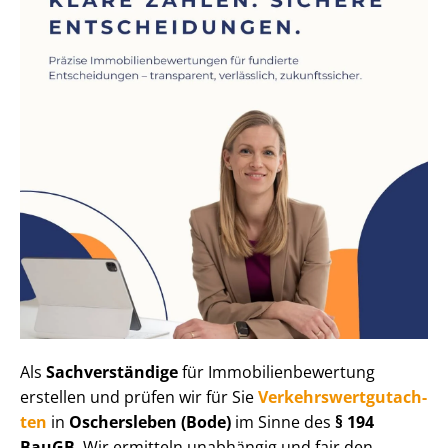
Als
Sachverständige
für Im­mo­bi­li­en­be­wer­tung
erstellen und prüfen wir für Sie
Ver­kehrs­wert­gut­ach­
ten
in
Oschersleben (Bode)
im Sinne des
§ 194
BauGB
. Wir ermitteln unabhängig und fair den