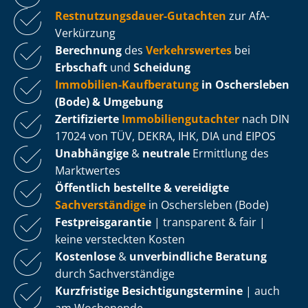
Rest­nut­zungs­dau­er-Gutachten
zur AfA-
Verkürzung
Berechnung
des
Verkehrswertes
bei
Erbschaft
und
Scheidung
Immobilien-Kaufberatung
in Oschersleben
(Bode) & Umgebung
Zertifizierte
Im­mo­bi­li­en­gut­ach­ter
nach DIN
17024 von TÜV, DEKRA, IHK, DIA und EIPOS
Unabhängige
&
neutrale
Ermittlung des
Marktwertes
Öffentlich bestellte & vereidigte
Sachverständige
in Oschersleben (Bode)
Fest­preis­ga­ran­tie
| transparent & fair |
keine versteckten Kosten
Kostenlose
&
unverbindliche Beratung
durch Sachverständige
Kurzfristige Be­sich­ti­gungs­ter­mi­ne
| auch
am Wochenende