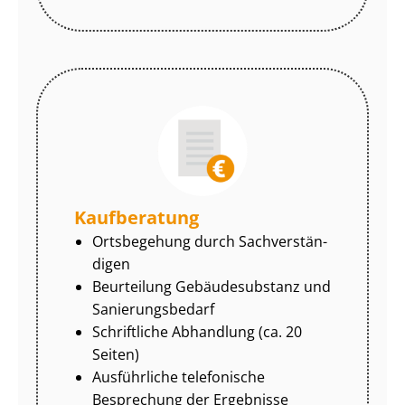
Kaufberatung
Ortsbegehung durch Sach­ver­stän­
di­gen
Beurteilung Gebäudesubstanz und
Sa­nie­rungs­be­darf
Schriftliche Abhandlung (ca. 20
Seiten)
Ausführliche telefonische
Besprechung der Ergebnisse