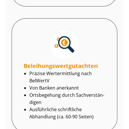
Be­lei­hungs­wert­gut­ach­ten
Präzise Wertermittlung nach
BelWertV
Von Banken anerkannt
Ortsbegehung durch Sach­ver­stän­
di­gen
Ausführliche schriftliche
Abhandlung (ca. 60-90 Seiten)