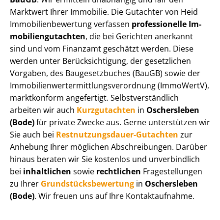
Marktwert Ihrer Immobilie. Die Gutachter von Heid
Im­mo­bi­li­en­be­wer­tung verfassen
professionelle Im­
mo­bi­li­en­gut­ach­ten
, die bei Gerichten anerkannt
sind und vom Finanzamt geschätzt werden. Diese
werden unter Be­rück­sich­ti­gung, der gesetzlichen
Vorgaben, des Baugesetzbuches (BauGB) sowie der
Im­mo­bi­li­en­wert­ermitt­lungs­ver­ord­nung (ImmoWertV),
marktkonform angefertigt. Selbst­ver­ständ­lich
arbeiten wir auch
Kurzgutachten
in
Oschersleben
(Bode)
für private Zwecke aus. Gerne unterstützen wir
Sie auch bei
Rest­nut­zungs­dau­er-Gutachten
zur
Anhebung Ihrer möglichen Abschreibungen. Darüber
hinaus beraten wir Sie kostenlos und unverbindlich
bei
inhaltlichen
sowie
rechtlichen
Fragestellungen
zu Ihrer
Grund­stücks­be­wer­tung
in
Oschersleben
(Bode)
. Wir freuen uns auf Ihre Kontaktaufnahme.