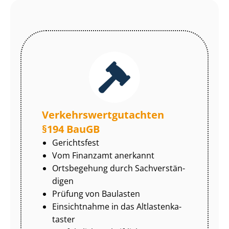
Ver­kehrs­wert­gut­ach­ten
§194 BauGB
Gerichtsfest
Vom Finanzamt anerkannt
Ortsbegehung durch Sach­ver­stän­
di­gen
Prüfung von Baulasten
Einsichtnahme in das Alt­las­ten­ka­
tas­ter