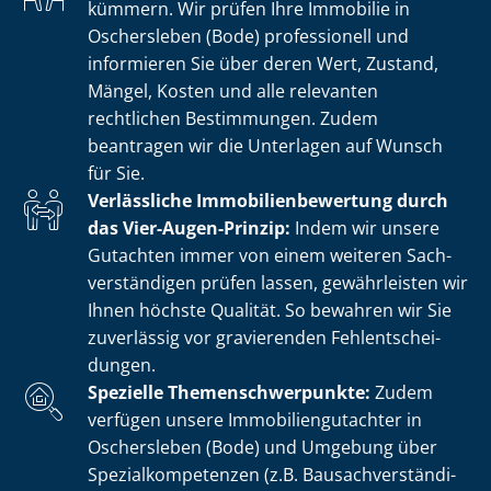
kümmern. Wir prüfen Ihre Immobilie in
Oschersleben (Bode) professionell und
informieren Sie über deren Wert, Zustand,
Mängel, Kosten und alle relevanten
rechtlichen Bestimmungen. Zudem
beantragen wir die Unterlagen auf Wunsch
für Sie.
Verlässliche Im­mo­bi­li­en­be­wer­tung durch
das Vier-Augen-Prinzip:
Indem wir unsere
Gutachten immer von einem weiteren Sach­
ver­stän­di­gen prüfen lassen, gewährleisten wir
Ihnen höchste Qualität. So bewahren wir Sie
zuverlässig vor gravierenden Fehl­ent­schei­
dun­gen.
Spezielle The­men­schwer­punk­te:
Zudem
verfügen unsere Im­mo­bi­li­en­gut­ach­ter in
Oschersleben (Bode) und Umgebung über
Spe­zi­al­kom­pe­ten­zen (z.B. Bau­sach­ver­stän­di­