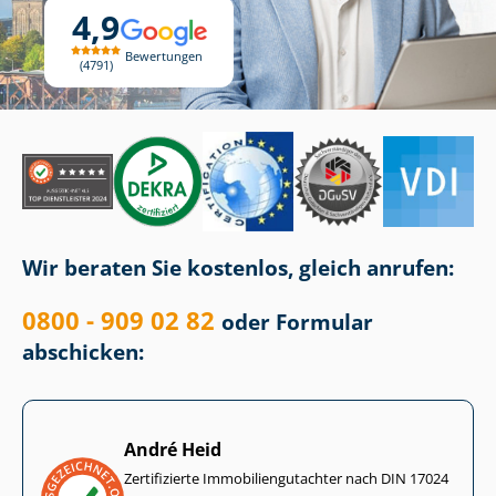
4,9
Bewertungen
4791
Wir beraten Sie kostenlos, gleich anrufen:
0800 - 909 02 82
oder Formular
abschicken:
André Heid
Zertifizierte Im­mo­bi­li­en­gut­ach­ter nach DIN 17024