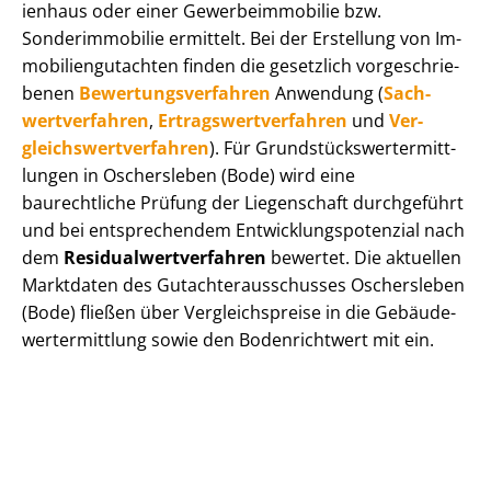
i­en­haus oder einer Ge­wer­be­im­mo­bi­lie bzw.
Sonderimmobilie ermittelt. Bei der Erstellung von Im­
mo­bi­li­en­gut­ach­ten finden die gesetzlich vor­ge­schrie­
be­nen
Be­wer­tungs­ver­fah­ren
Anwendung (
Sach­
wert­ver­fah­ren
,
Er­trags­wert­ver­fah­ren
und
Ver­
gleichs­wert­ver­fah­ren
). Für Grund­stücks­wert­ermitt­
lun­gen in Oschersleben (Bode) wird eine
baurechtliche Prüfung der Liegenschaft durchgeführt
und bei entsprechendem Ent­wick­lungs­po­ten­zi­al nach
dem
Re­si­du­al­wert­ver­fah­ren
bewertet. Die aktuellen
Marktdaten des Gut­ach­ter­aus­schus­ses Oschersleben
(Bode) fließen über Ver­gleichs­prei­se in die Ge­bäu­de­
wert­ermitt­lung sowie den Bodenrichtwert mit ein.