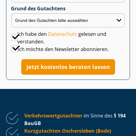
Grund des Gutachtens
Ich habe den
Datenschutz
gelesen und
verstanden.
Ich möchte den Newsletter abonnieren.
Jetzt kostenlos beraten lassen
Ver­kehrs­wert­gut­ach­ten
im Sinne des
§ 194
BauGB
Kurzgutachten Oschersleben (Bode)