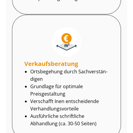
Ver­kaufs­be­ra­tung
Ortsbegehung durch Sach­ver­stän­
di­gen
Grundlage für optimale
Preisgestaltung
Verschafft Inen entscheidende
Ver­hand­lungs­vor­tei­le
Ausführliche schriftliche
Abhandlung (ca. 30-50 Seiten)