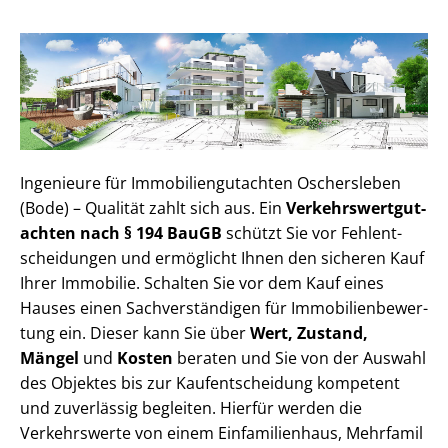
Ingenieure für Im­mo­bi­li­en­gut­ach­ten Oschersleben
(Bode) – Qualität zahlt sich aus. Ein
Ver­kehrs­wert­gut­
ach­ten nach § 194 BauGB
schützt Sie vor Fehl­ent­
schei­dun­gen und ermöglicht Ihnen den sicheren Kauf
Ihrer Immobilie. Schalten Sie vor dem Kauf eines
Hauses einen Sach­ver­stän­di­gen für Im­mo­bi­li­en­be­wer­
tung ein. Dieser kann Sie über
Wert, Zustand,
Mängel
und
Kosten
beraten und Sie von der Auswahl
des Objektes bis zur Kauf­ent­schei­dung kompetent
und zuverlässig begleiten. Hierfür werden die
Verkehrswerte von einem Einfamilienhaus, Mehr­fa­mi­l