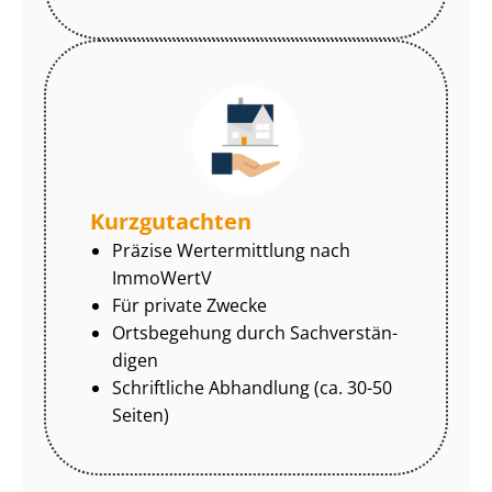
Kurzgutachten
Präzise Wertermittlung nach
ImmoWertV
Für private Zwecke
Ortsbegehung durch Sach­ver­stän­
di­gen
Schriftliche Abhandlung (ca. 30-50
Seiten)