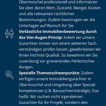
Obermoschel professionell und informieren
Sie über deren Wert, Zustand, Mängel, Kosten
und alle relevanten rechtlichen
Bestimmungen. Zudem beantragen wir die
Unterlagen auf Wunsch für Sie.
Verlässliche Im­mo­bi­li­en­be­wer­tung durch
das Vier-Augen-Prinzip:
Indem wir unsere
Gutachten immer von einem weiteren Sach­
ver­stän­di­gen prüfen lassen, gewährleisten wir
Ihnen höchste Qualität. So bewahren wir Sie
zuverlässig vor gravierenden Fehl­ent­schei­
dun­gen.
Spezielle The­men­schwer­punk­te:
Zudem
verfügen unsere Im­mo­bi­li­en­gut­ach­ter in
Obermoschel und Umgebung über Spe­zi­al­
kom­pe­ten­zen (z.B. Bau­sach­ver­stän­di­ge). Das
heißt: Wir suchen nicht irgendeinen
Gutachter für Ihr Projekt, sondern den