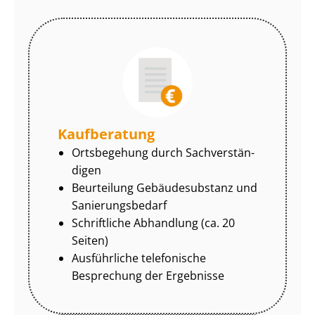
Kaufberatung
Ortsbegehung durch Sach­ver­stän­
di­gen
Beurteilung Gebäudesubstanz und
Sa­nie­rungs­be­darf
Schriftliche Abhandlung (ca. 20
Seiten)
Ausführliche telefonische
Besprechung der Ergebnisse