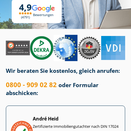
4,9
Bewertungen
4791
Wir beraten Sie kostenlos, gleich anrufen:
0800 - 909 02 82
oder Formular
abschicken:
André Heid
Zertifizierte Im­mo­bi­li­en­gut­ach­ter nach DIN 17024