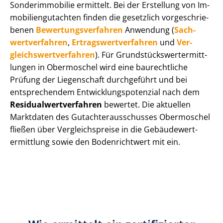
Sonderimmobilie ermittelt. Bei der Erstellung von Im­
mo­bi­li­en­gut­ach­ten finden die gesetzlich vor­ge­schrie­
be­nen
Be­wer­tungs­ver­fah­ren
Anwendung (
Sach­
wert­ver­fah­ren
,
Er­trags­wert­ver­fah­ren
und
Ver­
gleichs­wert­ver­fah­ren
). Für Grund­stücks­wert­ermitt­
lun­gen in Obermoschel wird eine baurechtliche
Prüfung der Liegenschaft durchgeführt und bei
entsprechendem Ent­wick­lungs­po­ten­zi­al nach dem
Re­si­du­al­wert­ver­fah­ren
bewertet. Die aktuellen
Marktdaten des Gut­ach­ter­aus­schus­ses Obermoschel
fließen über Ver­gleichs­prei­se in die Ge­bäu­de­wert­
ermitt­lung sowie den Bodenrichtwert mit ein.