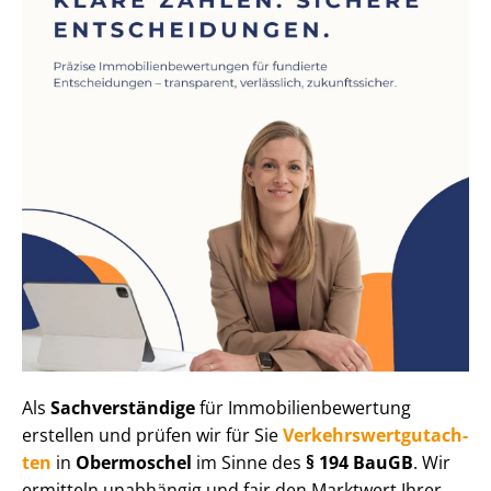
Als
Sachverständige
für Im­mo­bi­li­en­be­wer­tung
erstellen und prüfen wir für Sie
Ver­kehrs­wert­gut­ach­
ten
in
Obermoschel
im Sinne des
§ 194 BauGB
. Wir
ermitteln unabhängig und fair den Marktwert Ihrer