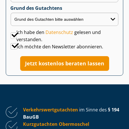
Grund des Gutachtens
Ich habe den
Datenschutz
gelesen und
verstanden.
Ich möchte den Newsletter abonnieren.
Jetzt kostenlos beraten lassen
Ver­kehrs­wert­gut­ach­ten
im Sinne des
§ 194
BauGB
Kurzgutachten Obermoschel