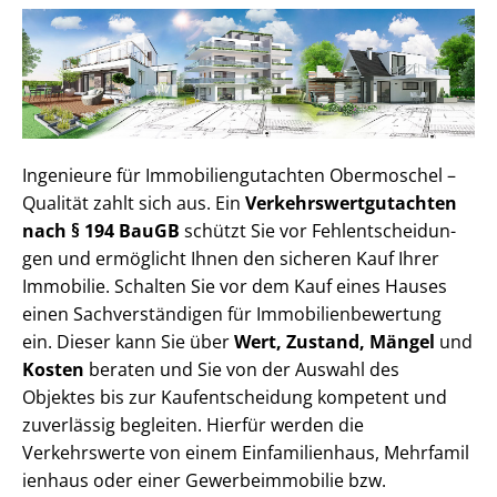
Ingenieure für Im­mo­bi­li­en­gut­ach­ten Obermoschel –
Qualität zahlt sich aus. Ein
Ver­kehrs­wert­gut­ach­ten
nach § 194 BauGB
schützt Sie vor Fehl­ent­schei­dun­
gen und ermöglicht Ihnen den sicheren Kauf Ihrer
Immobilie. Schalten Sie vor dem Kauf eines Hauses
einen Sach­ver­stän­di­gen für Im­mo­bi­li­en­be­wer­tung
ein. Dieser kann Sie über
Wert, Zustand, Mängel
und
Kosten
beraten und Sie von der Auswahl des
Objektes bis zur Kauf­ent­schei­dung kompetent und
zuverlässig begleiten. Hierfür werden die
Verkehrswerte von einem Einfamilienhaus, Mehr­fa­mi­l
i­en­haus oder einer Ge­wer­be­im­mo­bi­lie bzw.