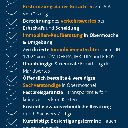
Rest­nut­zungs­dau­er-Gutachten
zur AfA-
Verkürzung
Berechnung
des
Verkehrswertes
bei
Erbschaft
und
Scheidung
Immobilien-Kaufberatung
in Obermoschel
& Umgebung
Zertifizierte
Im­mo­bi­li­en­gut­ach­ter
nach DIN
17024 von TÜV, DEKRA, IHK, DIA und EIPOS
Unabhängige
&
neutrale
Ermittlung des
Marktwertes
Öffentlich bestellte & vereidigte
Sachverständige
in Obermoschel
Fest­preis­ga­ran­tie
| transparent & fair |
keine versteckten Kosten
Kostenlose
&
unverbindliche Beratung
durch Sachverständige
Kurzfristige Be­sich­ti­gungs­ter­mi­ne
| auch
am Wochenende