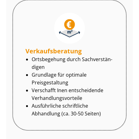
Ver­kaufs­be­ra­tung
Ortsbegehung durch Sach­ver­stän­
di­gen
Grundlage für optimale
Preisgestaltung
Verschafft Inen entscheidende
Ver­hand­lungs­vor­tei­le
Ausführliche schriftliche
Abhandlung (ca. 30-50 Seiten)