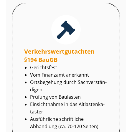
Ver­kehrs­wert­gut­ach­ten
§194 BauGB
Gerichtsfest
Vom Finanzamt anerkannt
Ortsbegehung durch Sach­ver­stän­
di­gen
Prüfung von Baulasten
Einsichtnahme in das Alt­las­ten­ka­
tas­ter
Ausführliche schriftliche
Abhandlung (ca. 70-120 Seiten)