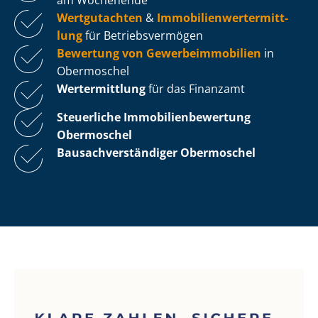
Wertgutachten
&
Im­mo­bi­li­en­wert­ermitt­
lung
für Be­triebs­ver­mö­gen
Bewertung von Ge­wer­be­im­mo­bi­li­en
in
Obermoschel
Wertermittlung
für das Finanzamt
Steuerliche Im­mo­bi­li­en­be­wer­tung
Obermoschel
Bau­sach­ver­stän­di­ger Obermoschel