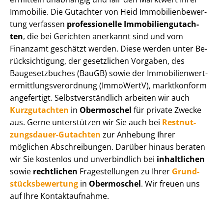
Immobilie. Die Gutachter von Heid Im­mo­bi­li­en­be­wer­
tung verfassen
professionelle Im­mo­bi­li­en­gut­ach­
ten
, die bei Gerichten anerkannt sind und vom
Finanzamt geschätzt werden. Diese werden unter Be­
rück­sich­ti­gung, der gesetzlichen Vorgaben, des
Baugesetzbuches (BauGB) sowie der Im­mo­bi­li­en­wert­
ermitt­lungs­ver­ord­nung (ImmoWertV), marktkonform
angefertigt. Selbst­ver­ständ­lich arbeiten wir auch
Kurzgutachten
in
Obermoschel
für private Zwecke
aus. Gerne unterstützen wir Sie auch bei
Rest­nut­
zungs­dau­er-Gutachten
zur Anhebung Ihrer
möglichen Abschreibungen. Darüber hinaus beraten
wir Sie kostenlos und unverbindlich bei
inhaltlichen
sowie
rechtlichen
Fragestellungen zu Ihrer
Grund­
stücks­be­wer­tung
in
Obermoschel
. Wir freuen uns
auf Ihre Kontaktaufnahme.