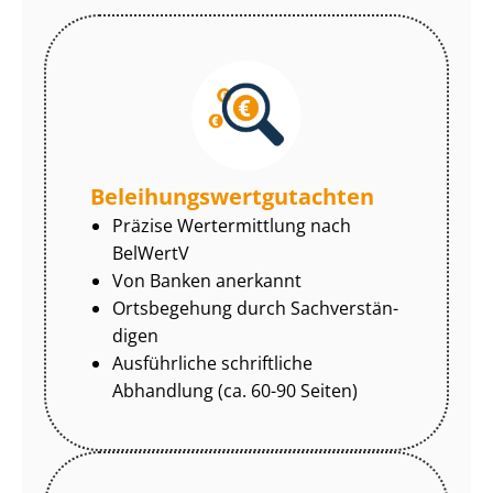
Be­lei­hungs­wert­gut­ach­ten
Präzise Wertermittlung nach
BelWertV
Von Banken anerkannt
Ortsbegehung durch Sach­ver­stän­
di­gen
Ausführliche schriftliche
Abhandlung (ca. 60-90 Seiten)