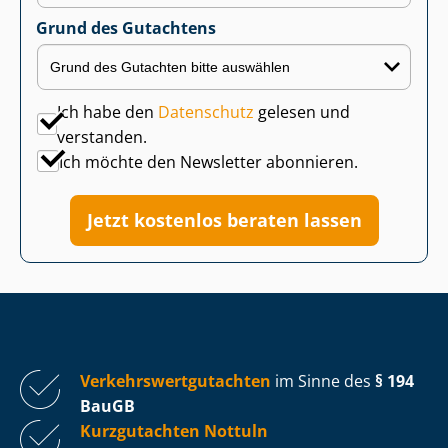
Grund des Gutachtens
Ich habe den
Datenschutz
gelesen und
verstanden.
Ich möchte den Newsletter abonnieren.
Jetzt kostenlos beraten lassen
Ver­kehrs­wert­gut­ach­ten
im Sinne des
§ 194
BauGB
Kurzgutachten Nottuln