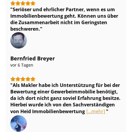
Seriöser und ehrlicher Partner, wenn es um
Im­mo­bi­li­en­be­wer­tung geht. Können uns über
die Zusammenarbeit nicht im Geringsten
beschweren.
Bernfried Breyer
vor 6 Tagen
Als Makler habe ich Unterstützung für bei der
Bewertung einer Ge­wer­be­im­mo­bi­lie benötigt,
da ich dort nicht ganz soviel Erfahrung besitze.
Hierbei wurde ich von den Sach­ver­stän­di­gen
von Heid Im­mo­bi­li­en­be­wer­tung
[...mehr]