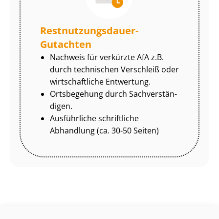
Rest­nut­zungs­dau­er-
Gutachten
Nachweis für verkürzte AfA z.B.
durch technischen Verschleiß oder
wirtschaftliche Entwertung.
Ortsbegehung durch Sach­ver­stän­
di­gen.
Ausführliche schriftliche
Abhandlung (ca. 30-50 Seiten)