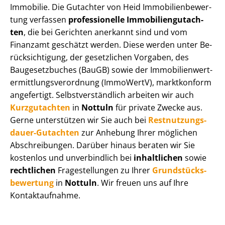
Immobilie. Die Gutachter von Heid Im­mo­bi­li­en­be­wer­
tung verfassen
professionelle Im­mo­bi­li­en­gut­ach­
ten
, die bei Gerichten anerkannt sind und vom
Finanzamt geschätzt werden. Diese werden unter Be­
rück­sich­ti­gung, der gesetzlichen Vorgaben, des
Baugesetzbuches (BauGB) sowie der Im­mo­bi­li­en­wert­
ermitt­lungs­ver­ord­nung (ImmoWertV), marktkonform
angefertigt. Selbst­ver­ständ­lich arbeiten wir auch
Kurzgutachten
in
Nottuln
für private Zwecke aus.
Gerne unterstützen wir Sie auch bei
Rest­nut­zungs­
dau­er-Gutachten
zur Anhebung Ihrer möglichen
Abschreibungen. Darüber hinaus beraten wir Sie
kostenlos und unverbindlich bei
inhaltlichen
sowie
rechtlichen
Fragestellungen zu Ihrer
Grund­stücks­
be­wer­tung
in
Nottuln
. Wir freuen uns auf Ihre
Kontaktaufnahme.