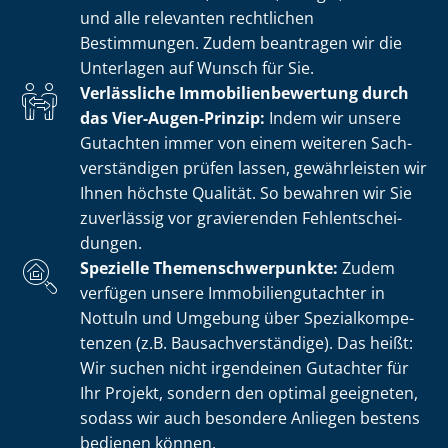
und alle relevanten rechtlichen
Bestimmungen. Zudem beantragen wir die
Unterlagen auf Wunsch für Sie.
Verlässliche Im­mo­bi­li­en­be­wer­tung durch
das Vier-Augen-Prinzip:
Indem wir unsere
Gutachten immer von einem weiteren Sach­
ver­stän­di­gen prüfen lassen, gewährleisten wir
Ihnen höchste Qualität. So bewahren wir Sie
zuverlässig vor gravierenden Fehl­ent­schei­
dun­gen.
Spezielle The­men­schwer­punk­te:
Zudem
verfügen unsere Im­mo­bi­li­en­gut­ach­ter in
Nottuln und Umgebung über Spe­zi­al­kom­pe­
ten­zen (z.B. Bau­sach­ver­stän­di­ge). Das heißt:
Wir suchen nicht irgendeinen Gutachter für
Ihr Projekt, sondern den optimal geeigneten,
sodass wir auch besondere Anliegen bestens
bedienen können.