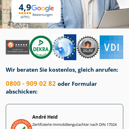
4,9
Bewertungen
4791
Wir beraten Sie kostenlos, gleich anrufen:
0800 - 909 02 82
oder Formular
abschicken:
André Heid
Zertifizierte Im­mo­bi­li­en­gut­ach­ter nach DIN 17024