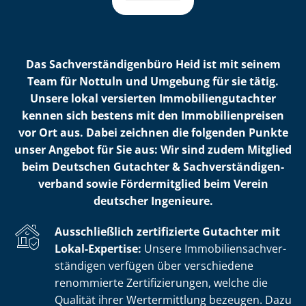
Das Sach­ver­stän­di­gen­bü­ro Heid ist mit seinem
Team für Nottuln und Umgebung für sie tätig.
Unsere lokal versierten Im­mo­bi­li­en­gut­ach­ter
kennen sich bestens mit den Im­mo­bi­li­en­prei­sen
vor Ort aus. Dabei zeichnen die folgenden Punkte
unser Angebot für Sie aus: Wir sind zudem Mitglied
beim Deutschen Gutachter & Sach­ver­stän­di­gen­
ver­band sowie Fördermitglied beim Verein
deutscher Ingenieure.
Ausschließlich zertifizierte Gutachter mit
Lokal-Expertise:
Unsere Im­mo­bi­li­en­sach­ver­
stän­di­gen verfügen über verschiedene
renommierte Zer­ti­fi­zie­run­gen, welche die
Qualität ihrer Wertermittlung bezeugen. Dazu