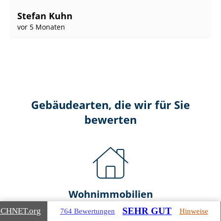
Stefan Kuhn
vor 5 Monaten
Gebäudearten, die wir für Sie
bewerten
Wohnimmobilien
SEHR GUT
ICHNET
.org
764 Bewertungen
Hinweise
Ein- und Zwei­fa­mi­li­en­häu­ser