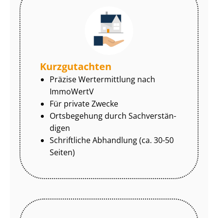
Kurzgutachten
Präzise Wertermittlung nach
ImmoWertV
Für private Zwecke
Ortsbegehung durch Sach­ver­stän­
di­gen
Schriftliche Abhandlung (ca. 30-50
Seiten)