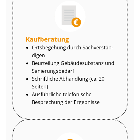
Kaufberatung
Ortsbegehung durch Sach­ver­stän­
di­gen
Beurteilung Gebäudesubstanz und
Sa­nie­rungs­be­darf
Schriftliche Abhandlung (ca. 20
Seiten)
Ausführliche telefonische
Besprechung der Ergebnisse