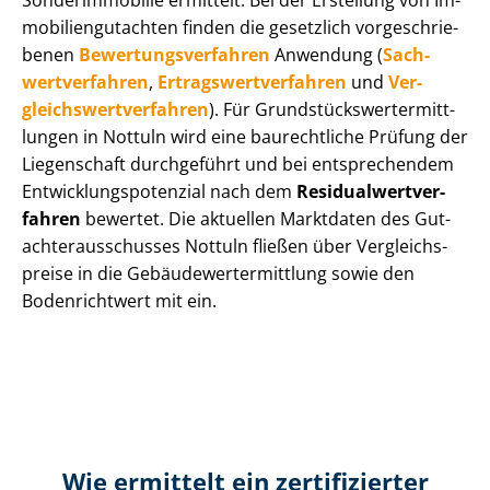
Sonderimmobilie ermittelt. Bei der Erstellung von Im­
mo­bi­li­en­gut­ach­ten finden die gesetzlich vor­ge­schrie­
be­nen
Be­wer­tungs­ver­fah­ren
Anwendung (
Sach­
wert­ver­fah­ren
,
Er­trags­wert­ver­fah­ren
und
Ver­
gleichs­wert­ver­fah­ren
). Für Grund­stücks­wert­ermitt­
lun­gen in Nottuln wird eine baurechtliche Prüfung der
Liegenschaft durchgeführt und bei entsprechendem
Ent­wick­lungs­po­ten­zi­al nach dem
Re­si­du­al­wert­ver­
fah­ren
bewertet. Die aktuellen Marktdaten des Gut­
ach­ter­aus­schus­ses Nottuln fließen über Ver­gleichs­
prei­se in die Ge­bäu­de­wert­ermitt­lung sowie den
Bodenrichtwert mit ein.
Wie ermittelt ein zertifizierter