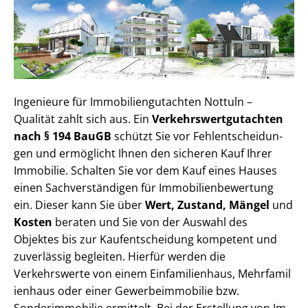
Ingenieure für Im­mo­bi­li­en­gut­ach­ten Nottuln –
Qualität zahlt sich aus. Ein
Ver­kehrs­wert­gut­ach­ten
nach § 194 BauGB
schützt Sie vor Fehl­ent­schei­dun­
gen und ermöglicht Ihnen den sicheren Kauf Ihrer
Immobilie. Schalten Sie vor dem Kauf eines Hauses
einen Sach­ver­stän­di­gen für Im­mo­bi­li­en­be­wer­tung
ein. Dieser kann Sie über
Wert, Zustand, Mängel
und
Kosten
beraten und Sie von der Auswahl des
Objektes bis zur Kauf­ent­schei­dung kompetent und
zuverlässig begleiten. Hierfür werden die
Verkehrswerte von einem Einfamilienhaus, Mehr­fa­mi­l
i­en­haus oder einer Ge­wer­be­im­mo­bi­lie bzw.