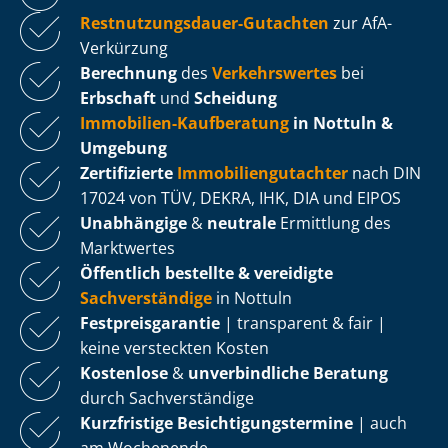
Rest­nut­zungs­dau­er-Gutachten
zur AfA-
Verkürzung
Berechnung
des
Verkehrswertes
bei
Erbschaft
und
Scheidung
Immobilien-Kaufberatung
in Nottuln &
Umgebung
Zertifizierte
Im­mo­bi­li­en­gut­ach­ter
nach DIN
17024 von TÜV, DEKRA, IHK, DIA und EIPOS
Unabhängige
&
neutrale
Ermittlung des
Marktwertes
Öffentlich bestellte & vereidigte
Sachverständige
in Nottuln
Fest­preis­ga­ran­tie
| transparent & fair |
keine versteckten Kosten
Kostenlose
&
unverbindliche Beratung
durch Sachverständige
Kurzfristige Be­sich­ti­gungs­ter­mi­ne
| auch
am Wochenende