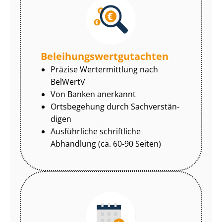
Be­lei­hungs­wert­gut­ach­ten
Präzise Wertermittlung nach
BelWertV
Von Banken anerkannt
Ortsbegehung durch Sach­ver­stän­
di­gen
Ausführliche schriftliche
Abhandlung (ca. 60-90 Seiten)