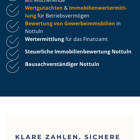
Wertgutachten
&
Im­mo­bi­li­en­wert­ermitt­
lung
für Be­triebs­ver­mö­gen
Bewertung von Ge­wer­be­im­mo­bi­li­en
in
Nottuln
Wertermittlung
für das Finanzamt
Steuerliche Im­mo­bi­li­en­be­wer­tung
Nottuln
Bau­sach­ver­stän­di­ger Nottuln