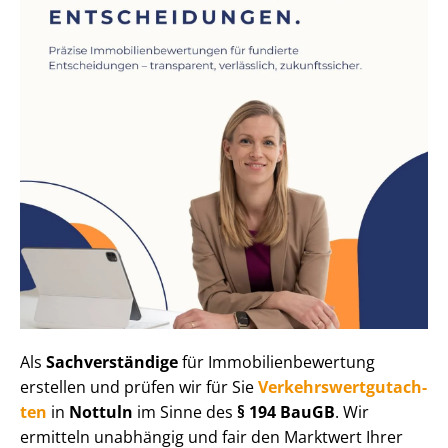
Als
Sachverständige
für Im­mo­bi­li­en­be­wer­tung
erstellen und prüfen wir für Sie
Ver­kehrs­wert­gut­ach­
ten
in
Nottuln
im Sinne des
§ 194 BauGB
. Wir
ermitteln unabhängig und fair den Marktwert Ihrer