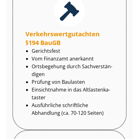
Ver­kehrs­wert­gut­ach­ten
§194 BauGB
Gerichtsfest
Vom Finanzamt anerkannt
Ortsbegehung durch Sach­ver­stän­
di­gen
Prüfung von Baulasten
Einsichtnahme in das Alt­las­ten­ka­
tas­ter
Ausführliche schriftliche
Abhandlung (ca. 70-120 Seiten)