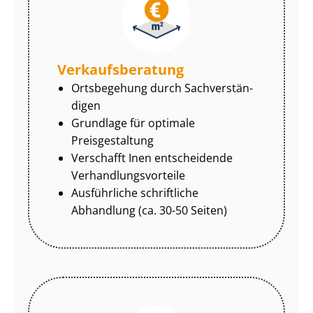
Ver­kaufs­be­ra­tung
Ortsbegehung durch Sach­ver­stän­
di­gen
Grundlage für optimale
Preisgestaltung
Verschafft Inen entscheidende
Ver­hand­lungs­vor­tei­le
Ausführliche schriftliche
Abhandlung (ca. 30-50 Seiten)