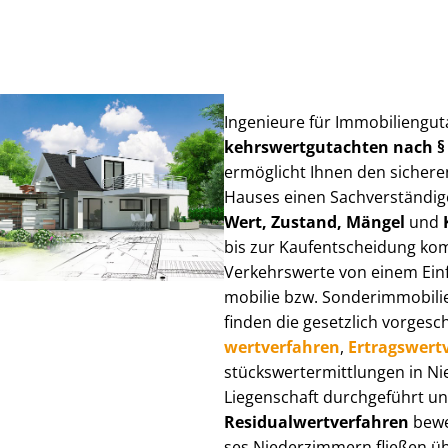
Ingenieure für Im­mo­bi­li­en­g
kehrs­wert­gut­ach­ten nach 
ermöglicht Ihnen den sicheren
Hauses einen Sach­ver­stän­di­ge
Wert, Zustand, Mängel
und
bis zur Kauf­ent­schei­dung k
Verkehrswerte von einem Einfam
mo­bi­lie bzw. Sonderimmobilie e
finden die gesetzlich vor­ge­sc
wert­ver­fah­ren
,
Er­trags­wert­
stücks­wert­ermitt­lun­gen in
Liegenschaft durchgeführt und
Re­si­du­al­wert­ver­fah­ren
bewer
ses Niederzimmern fließen über