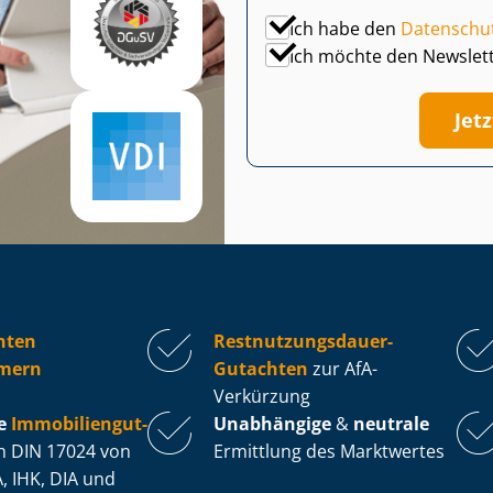
Ich habe den
Datenschu
Ich möchte den Newslet
Jet
hten
Rest­nut­zungs­dau­er-
mern
Gutachten
zur AfA-
Verkürzung
e
Im­mo­bi­li­en­gut­
Unabhängige
&
neutrale
 DIN 17024 von
Ermittlung des Marktwertes
, IHK, DIA und