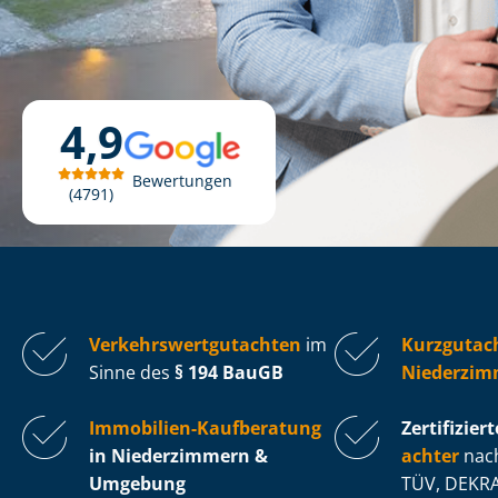
4,9
Bewertungen
4791
Ver­kehrs­wert­gut­ach­ten
im
Kurzgutac
Sinne des
§ 194 BauGB
Niederzim
Immobilien-Kaufberatung
Zertifiziert
in Niederzimmern &
ach­ter
nach
Umgebung
TÜV, DEKRA