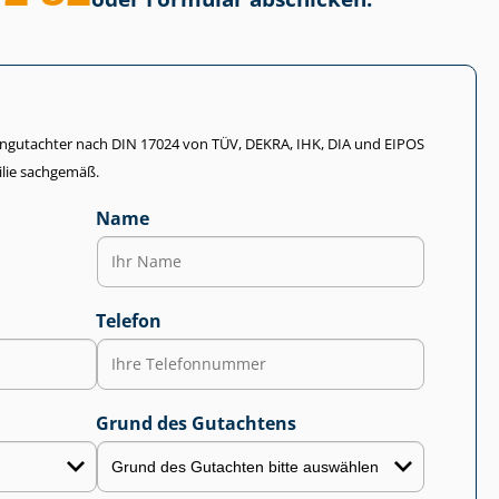
li­en­gut­ach­ter nach DIN 17024 von TÜV, DEKRA, IHK, DIA und EIPOS
lie sachgemäß.
Name
Telefon
Grund des Gutachtens