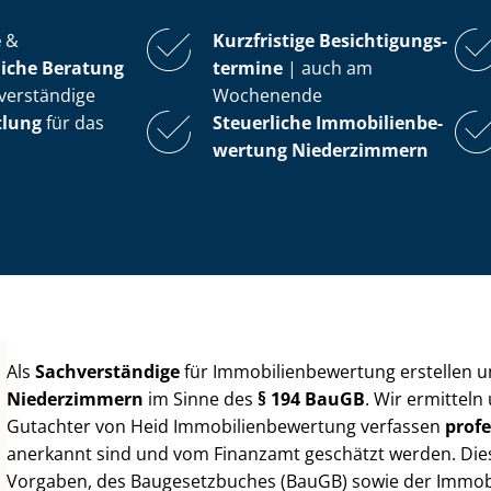
e
&
Kurzfristige Be­sich­ti­gungs­
iche Beratung
ter­mi­ne
| auch am
verständige
Wochenende
tlung
für das
Steuerliche Im­mo­bi­li­en­be­
wer­tung
Niederzimmern
Als
Sachverständige
für Im­mo­bi­li­en­be­wer­tung erstellen
Niederzimmern
im Sinne des
§ 194 BauGB
. Wir ermitteln
Gutachter von Heid Im­mo­bi­li­en­be­wer­tung verfassen
profe
anerkannt sind und vom Finanzamt geschätzt werden. Diese 
Vorgaben, des Baugesetzbuches (BauGB) sowie der Im­mo­bi­l