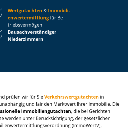
Wertgutachten
&
Im­mo­bi­li­
en­wert­ermitt­lung
für Be­
triebs­ver­mö­gen
Bau­sach­ver­stän­di­ger
Niederzimmern
 und prüfen wir für Sie
Ver­kehrs­wert­gut­ach­ten
in
 unabhängig und fair den Marktwert Ihrer Immobilie. Die
ssionelle Im­mo­bi­li­en­gut­ach­ten
, die bei Gerichten
werden unter Be­rück­sich­ti­gung, der gesetzlichen
i­en­wert­ermitt­lungs­ver­ord­nung (ImmoWertV),