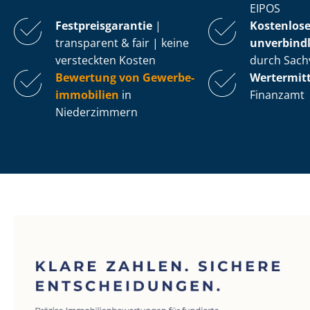
EIPOS
Fest­preis­ga­ran­tie
|
Kostenlos
transparent & fair | keine
unverbindl
versteckten Kosten
durch Sach
Bewertung von Ge­wer­be­
Wertermit
im­mo­bi­li­en
in
Finanzamt
Niederzimmern