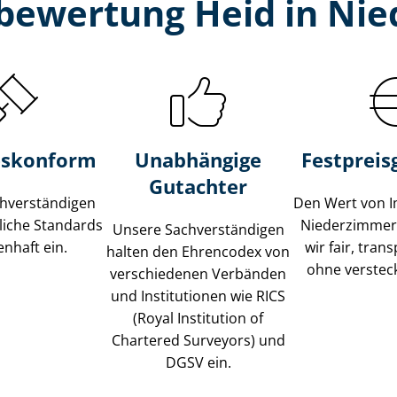
­bewertung Heid in Ni
s­konform
Unabhängige
Festpreis​
Gutachter
­ver­stän­di­gen
Den Wert von I
liche Standards
Niederzimmer
Unsere Sach­ver­stän­di­gen
nhaft ein.
wir fair, tran
halten den Ehrencodex von
ohne verstec
verschiedenen Verbänden
und Institutionen wie RICS
(Royal Institution of
Chartered Surveyors) und
DGSV ein.