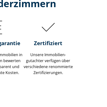
ederzimmern
garantie
Zertifiziert
mmobilien in
Unsere Immobilien­
n bewerten
gutachter verfügen über
sparent und
verschiedene renommierte
kte Kosten.
Zer­ti­fi­zie­run­gen.