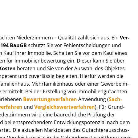
ut­ach­ten Niederzimmern – Qualität zahlt sich aus. Ein
Ver­
§ 194 BauGB
schützt Sie vor Fehl­ent­schei­dun­gen und
 Kauf Ihrer Immobilie. Schalten Sie vor dem Kauf eines
n für Im­mo­bi­li­en­be­wer­tung ein. Dieser kann Sie über
Kosten
beraten und Sie von der Auswahl des Objektes
ompetent und zuverlässig begleiten. Hierfür werden die
ilienhaus, Mehr­fa­mi­li­en­haus oder einer Ge­wer­be­im­
rmittelt. Bei der Erstellung von Im­mo­bi­li­en­gut­ach­ten
hrie­be­nen
Be­wer­tungs­ver­fah­ren
Anwendung (
Sach­
ver­fah­ren
und
Ver­gleichs­wert­ver­fah­ren
). Für Grund­
 Niederzimmern wird eine baurechtliche Prüfung der
 bei entsprechendem Ent­wick­lungs­po­ten­zi­al nach dem
tet. Die aktuellen Marktdaten des Gut­ach­ter­aus­schus­
 Ver­gleichs­prei­se in die Ge­bäu­de­wert­ermitt­lung sowie