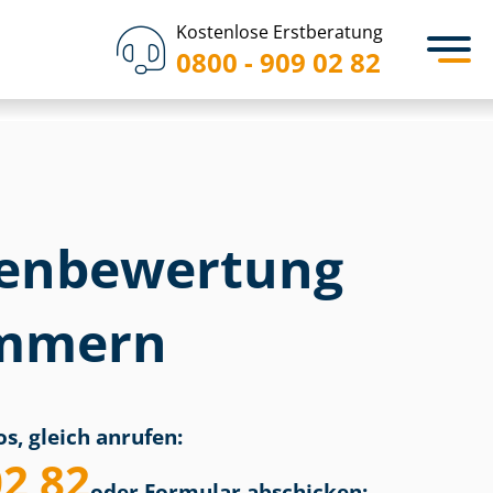
Kostenlose Erstberatung
0800 - 909 02 82
en­bewertung
immern
s, gleich anrufen:
02 82
oder Formular abschicken: