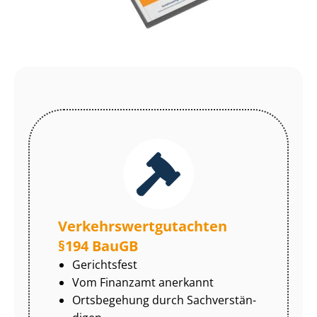
Ver­kehrs­wert­gut­ach­ten
§194 BauGB
Gerichtsfest
Vom Finanzamt anerkannt
Ortsbegehung durch Sach­ver­stän­