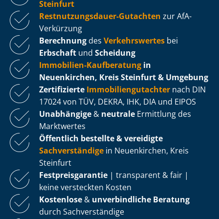
Steinfurt
Rest­nut­zungs­dau­er-Gutachten
zur AfA-
Verkürzung
Berechnung
des
Verkehrswertes
bei
Erbschaft
und
Scheidung
Immobilien-Kaufberatung
in
Neuenkirchen, Kreis Steinfurt & Umgebung
Zertifizierte
Im­mo­bi­li­en­gut­ach­ter
nach DIN
17024 von TÜV, DEKRA, IHK, DIA und EIPOS
Unabhängige
&
neutrale
Ermittlung des
Marktwertes
Öffentlich bestellte & vereidigte
Sachverständige
in Neuenkirchen, Kreis
Steinfurt
Fest­preis­ga­ran­tie
| transparent & fair |
keine versteckten Kosten
Kostenlose
&
unverbindliche Beratung
durch Sachverständige