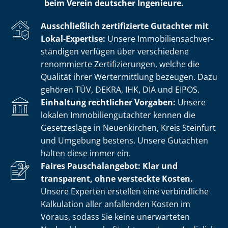
beim Verein deutscher Ingenieure.
Ausschließlich zertifizierte Gutachter mit
Lokal-Expertise:
Unsere Im­mo­bi­li­en­sach­ver­
stän­di­gen verfügen über verschiedene
renommierte Zer­ti­fi­zie­run­gen, welche die
Qualität ihrer Wertermittlung bezeugen. Dazu
gehören TÜV, DEKRA, IHK, DIA und EIPOS.
Einhaltung rechtlicher Vorgaben:
Unsere
lokalen Im­mo­bi­li­en­gut­ach­ter kennen die
Gesetzeslage in Neuenkirchen, Kreis Steinfurt
und Umgebung bestens. Unsere Gutachten
halten diese immer ein.
Faires Pauschalangebot: Klar und
transparent, ohne versteckte Kosten.
Unsere Experten erstellen eine verbindliche
Kalkulation aller anfallenden Kosten im
Voraus, sodass Sie keine unerwarteten