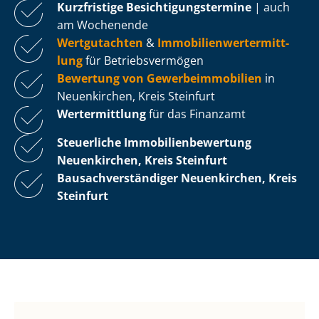
Kurzfristige Be­sich­ti­gungs­ter­mi­ne
| auch
am Wochenende
Wertgutachten
&
Im­mo­bi­li­en­wert­ermitt­
lung
für Be­triebs­ver­mö­gen
Bewertung von Ge­wer­be­im­mo­bi­li­en
in
Neuenkirchen, Kreis Steinfurt
Wertermittlung
für das Finanzamt
Steuerliche Im­mo­bi­li­en­be­wer­tung
Neuenkirchen, Kreis Steinfurt
Bau­sach­ver­stän­di­ger Neuenkirchen, Kreis
Steinfurt