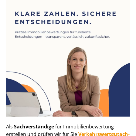
Als
Sachverständige
für Im­mo­bi­li­en­be­wer­tung
erstellen und prüfen wir für Sie
Ver­kehrs­wert­gut­ach­