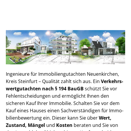
Ingenieure für Im­mo­bi­li­en­gut­ach­ten Neuenkirchen,
Kreis Steinfurt – Qualität zahlt sich aus. Ein
Ver­kehrs­
wert­gut­ach­ten nach § 194 BauGB
schützt Sie vor
Fehl­ent­schei­dun­gen und ermöglicht Ihnen den
sicheren Kauf Ihrer Immobilie. Schalten Sie vor dem
Kauf eines Hauses einen Sach­ver­stän­di­gen für Im­mo­
bi­li­en­be­wer­tung ein. Dieser kann Sie über
Wert,
Zustand, Mängel
und
Kosten
beraten und Sie von