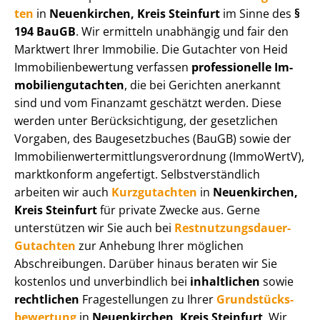
ten
in
Neuenkirchen, Kreis Steinfurt
im Sinne des
§
194 BauGB
. Wir ermitteln unabhängig und fair den
Marktwert Ihrer Immobilie. Die Gutachter von Heid
Im­mo­bi­li­en­be­wer­tung verfassen
professionelle Im­
mo­bi­li­en­gut­ach­ten
, die bei Gerichten anerkannt
sind und vom Finanzamt geschätzt werden. Diese
werden unter Be­rück­sich­ti­gung, der gesetzlichen
Vorgaben, des Baugesetzbuches (BauGB) sowie der
Im­mo­bi­li­en­wert­ermitt­lungs­ver­ord­nung (ImmoWertV),
marktkonform angefertigt. Selbst­ver­ständ­lich
arbeiten wir auch
Kurzgutachten
in
Neuenkirchen,
Kreis Steinfurt
für private Zwecke aus. Gerne
unterstützen wir Sie auch bei
Rest­nut­zungs­dau­er-
Gutachten
zur Anhebung Ihrer möglichen
Abschreibungen. Darüber hinaus beraten wir Sie
kostenlos und unverbindlich bei
inhaltlichen
sowie
rechtlichen
Fragestellungen zu Ihrer
Grund­stücks­
be­wer­tung
in
Neuenkirchen, Kreis Steinfurt
. Wir