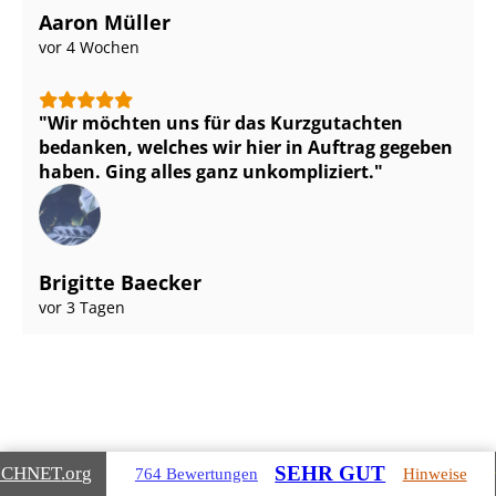
Aaron Müller
vor 4 Wochen
Wir möchten uns für das Kurzgutachten
bedanken, welches wir hier in Auftrag gegeben
haben. Ging alles ganz unkompliziert.
Brigitte Baecker
vor 3 Tagen
SEHR GUT
ICHNET
.org
764 Bewertungen
Hinweise
Gebäudearten, die wir für Sie