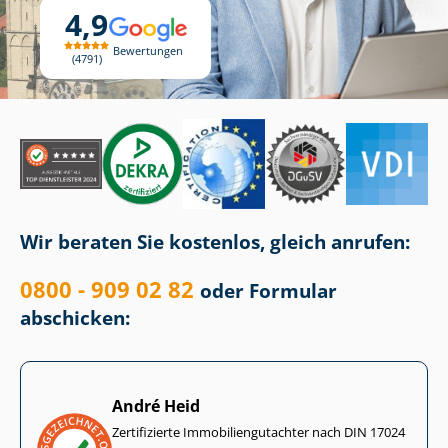
4,9
Bewertungen
4791
Wir beraten Sie kostenlos, gleich anrufen:
0800 - 909 02 82
oder Formular
abschicken:
André Heid
Zertifizierte Im­mo­bi­li­en­gut­ach­ter nach DIN 17024