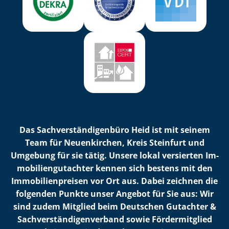
Das Sach­ver­stän­di­gen­bü­ro Heid ist mit seinem
Team für Neuenkirchen, Kreis Steinfurt und
Umgebung für sie tätig. Unsere lokal versierten Im­
mo­bi­li­en­gut­ach­ter kennen sich bestens mit den
Im­mo­bi­li­en­prei­sen vor Ort aus. Dabei zeichnen die
folgenden Punkte unser Angebot für Sie aus: Wir
sind zudem Mitglied beim Deutschen Gutachter &
Sach­ver­stän­di­gen­ver­band sowie Fördermitglied