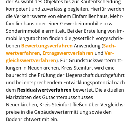
der Auswahl des Objektes bis zur Kauf­ent­schei­dung
kompetent und zuverlässig begleiten. Hierfür werden
die Verkehrswerte von einem Einfamilienhaus, Mehr­
fa­mi­li­en­haus oder einer Ge­wer­be­im­mo­bi­lie bzw.
Sonderimmobilie ermittelt. Bei der Erstellung von Im­
mo­bi­li­en­gut­ach­ten finden die gesetzlich vor­ge­schrie­
be­nen
Be­wer­tungs­ver­fah­ren
Anwendung (
Sach­
wert­ver­fah­ren
,
Er­trags­wert­ver­fah­ren
und
Ver­
gleichs­wert­ver­fah­ren
). Für Grund­stücks­wert­ermitt­
lun­gen in Neuenkirchen, Kreis Steinfurt wird eine
baurechtliche Prüfung der Liegenschaft durchgeführt
und bei entsprechendem Ent­wick­lungs­po­ten­zi­al nach
dem
Re­si­du­al­wert­ver­fah­ren
bewertet. Die aktuellen
Marktdaten des Gut­ach­ter­aus­schus­ses
Neuenkirchen, Kreis Steinfurt fließen über Ver­gleichs­
prei­se in die Ge­bäu­de­wert­ermitt­lung sowie den
Bodenrichtwert mit ein.