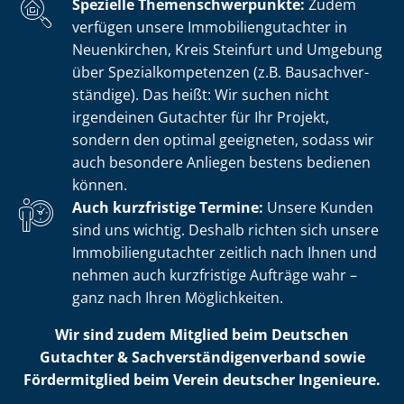
Spezielle The­men­schwer­punk­te:
Zudem
verfügen unsere Im­mo­bi­li­en­gut­ach­ter in
Neuenkirchen, Kreis Steinfurt und Umgebung
über Spe­zi­al­kom­pe­ten­zen (z.B. Bau­sach­ver­
stän­di­ge). Das heißt: Wir suchen nicht
irgendeinen Gutachter für Ihr Projekt,
sondern den optimal geeigneten, sodass wir
auch besondere Anliegen bestens bedienen
können.
Auch kurzfristige Termine:
Unsere Kunden
sind uns wichtig. Deshalb richten sich unsere
Im­mo­bi­li­en­gut­ach­ter zeitlich nach Ihnen und
nehmen auch kurzfristige Aufträge wahr –
ganz nach Ihren Möglichkeiten.
Wir sind zudem Mitglied beim Deutschen
Gutachter & Sach­ver­stän­di­gen­ver­band sowie
Fördermitglied beim Verein deutscher Ingenieure.