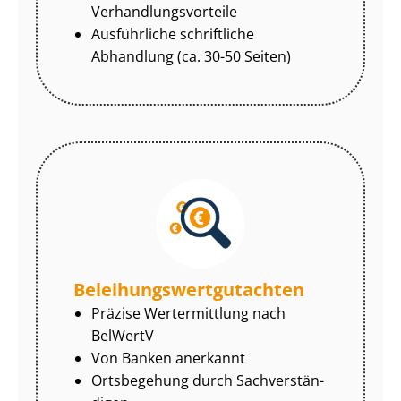
Ver­hand­lungs­vor­tei­le
Ausführliche schriftliche
Abhandlung (ca. 30-50 Seiten)
Be­lei­hungs­wert­gut­ach­ten
Präzise Wertermittlung nach
BelWertV
Von Banken anerkannt
Ortsbegehung durch Sach­ver­stän­