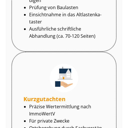
di­gen
Prüfung von Baulasten
Einsichtnahme in das Alt­las­ten­ka­
tas­ter
Ausführliche schriftliche
Abhandlung (ca. 70-120 Seiten)
Kurzgutachten
Präzise Wertermittlung nach
ImmoWertV
Für private Zwecke
Ortsbegehung durch Sach­ver­stän­