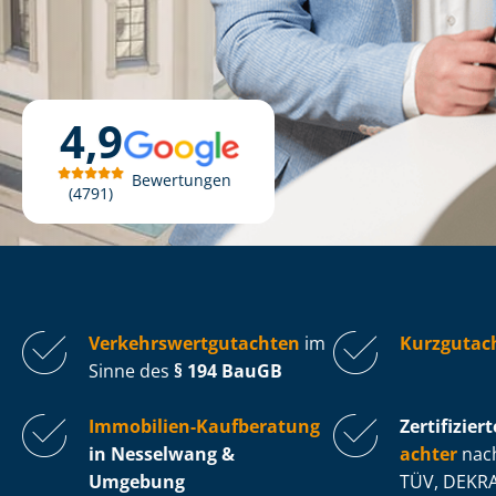
4,9
Bewertungen
4791
Ver­kehrs­wert­gut­ach­ten
im
Kurzgutac
Sinne des
§ 194 BauGB
Immobilien-Kaufberatung
Zertifiziert
in Nesselwang &
ach­ter
nach
Umgebung
TÜV, DEKRA