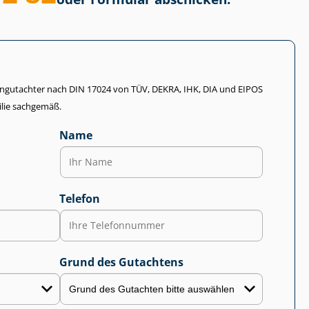
li­en­gut­ach­ter nach DIN 17024 von TÜV, DEKRA, IHK, DIA und EIPOS
lie sachgemäß.
Name
Telefon
Grund des Gutachtens