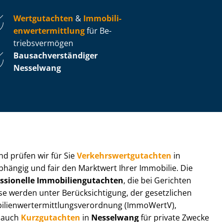
Wertgutachten
&
Im­mo­bi­li­
en­wert­ermitt­lung
für Be­
triebs­ver­mö­gen
Bau­sach­ver­stän­di­ger
Nesselwang
 und prüfen wir für Sie
Ver­kehrs­wert­gut­ach­ten
in
abhängig und fair den Marktwert Ihrer Immobilie. Die
ssionelle Im­mo­bi­li­en­gut­ach­ten
, die bei Gerichten
werden unter Be­rück­sich­ti­gung, der gesetzlichen
i­en­wert­ermitt­lungs­ver­ord­nung (ImmoWertV),
r auch
Kurzgutachten
in
Nesselwang
für private Zwecke