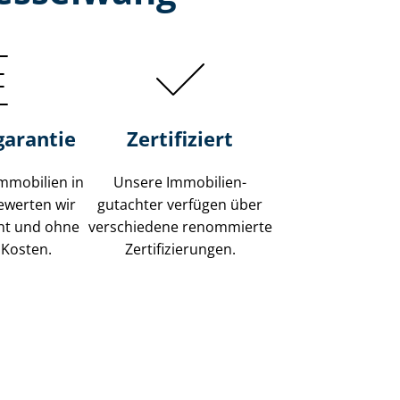
garantie
Zertifiziert
mmobilien in
Unsere Immobilien­
ewerten wir
gutachter verfügen über
ent und ohne
verschiedene renommierte
 Kosten.
Zer­ti­fi­zie­run­gen.