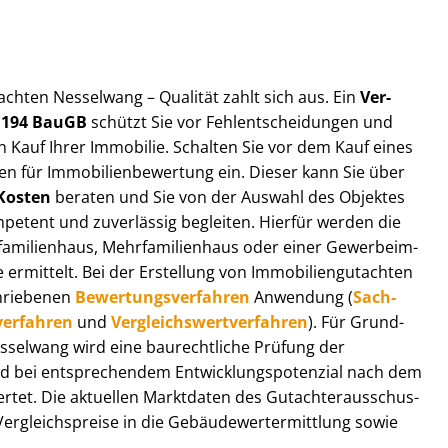
ut­ach­ten Nesselwang – Qualität zahlt sich aus. Ein
Ver­
§ 194 BauGB
schützt Sie vor Fehl­ent­schei­dun­gen und
 Kauf Ihrer Immobilie. Schalten Sie vor dem Kauf eines
n für Im­mo­bi­li­en­be­wer­tung ein. Dieser kann Sie über
Kosten
beraten und Sie von der Auswahl des Objektes
ompetent und zuverlässig begleiten. Hierfür werden die
ilienhaus, Mehr­fa­mi­li­en­haus oder einer Ge­wer­be­im­
rmittelt. Bei der Erstellung von Im­mo­bi­li­en­gut­ach­ten
hrie­be­nen
Be­wer­tungs­ver­fah­ren
Anwendung (
Sach­
ver­fah­ren
und
Ver­gleichs­wert­ver­fah­ren
). Für Grund­
 Nesselwang wird eine baurechtliche Prüfung der
 bei entsprechendem Ent­wick­lungs­po­ten­zi­al nach dem
tet. Die aktuellen Marktdaten des Gut­ach­ter­aus­schus­
­gleichs­prei­se in die Ge­bäu­de­wert­ermitt­lung sowie