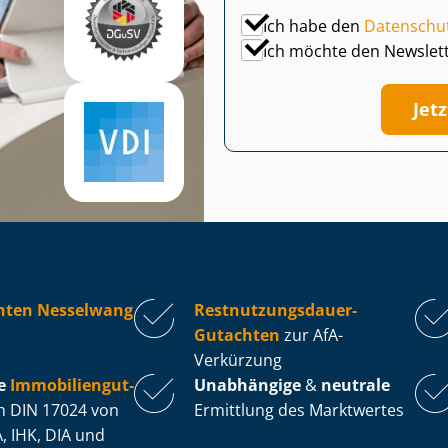
Ich habe den
Datenschu
Ich möchte den Newslet
Jet
hten Nesselwang
Rest­nut­zungs­dau­er-
Gutachten
zur AfA-
Verkürzung
e
Im­mo­bi­li­en­gut­
Unabhängige
&
neutrale
 DIN 17024 von
Ermittlung des Marktwertes
, IHK, DIA und