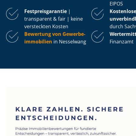
EIPOS
Fest­preis­ga­ran­tie
|
Kostenlos
transparent & fair | keine
unverbindl
versteckten Kosten
durch Sach
Bewertung von Ge­wer­be­
Wertermit
im­mo­bi­li­en
in Nesselwang
Finanzamt