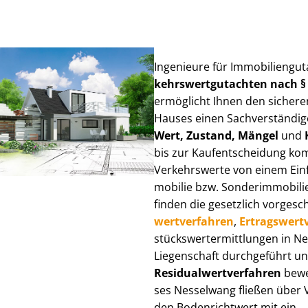
Ingenieure für Im­mo­bi­li­en­g
kehrs­wert­gut­ach­ten nach 
ermöglicht Ihnen den sicheren
Hauses einen Sach­ver­stän­di­ge
Wert, Zustand, Mängel
und
bis zur Kauf­ent­schei­dung k
Verkehrswerte von einem Einfam
mo­bi­lie bzw. Sonderimmobilie e
finden die gesetzlich vor­ge­sc
wert­ver­fah­ren
,
Er­trags­wert­
stücks­wert­ermitt­lun­gen in
Liegenschaft durchgeführt und
Re­si­du­al­wert­ver­fah­ren
bewer
ses Nesselwang fließen über Ver
den Bodenrichtwert mit ein.