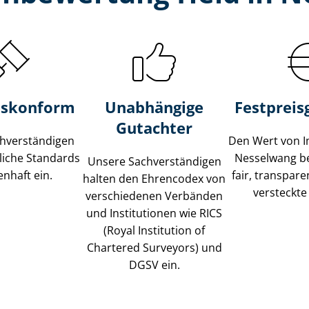
s­konform
Unabhängige
Festpreis​
Gutachter
­ver­stän­di­gen
Den Wert von I
liche Standards
Nesselwang b
Unsere Sach­ver­stän­di­gen
nhaft ein.
fair, transpar
halten den Ehrencodex von
versteckte
verschiedenen Verbänden
und Institutionen wie RICS
(Royal Institution of
Chartered Surveyors) und
DGSV ein.