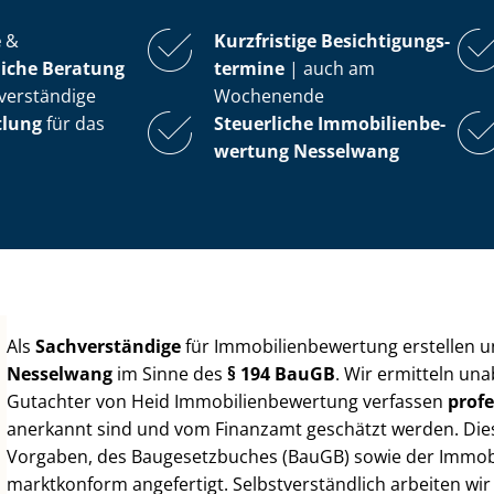
e
&
Kurzfristige Be­sich­ti­gungs­
iche Beratung
ter­mi­ne
| auch am
verständige
Wochenende
tlung
für das
Steuerliche Im­mo­bi­li­en­be­
wer­tung
Nesselwang
Als
Sachverständige
für Im­mo­bi­li­en­be­wer­tung erstellen
Nesselwang
im Sinne des
§ 194 BauGB
. Wir ermitteln un
Gutachter von Heid Im­mo­bi­li­en­be­wer­tung verfassen
profe
anerkannt sind und vom Finanzamt geschätzt werden. Diese 
Vorgaben, des Baugesetzbuches (BauGB) sowie der Im­mo­bi­l
marktkonform angefertigt. Selbst­ver­ständ­lich arbeiten wi