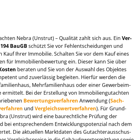
t­ach­ten Nebra (Unstrut) – Qualität zahlt sich aus. Ein
Ver­
§ 194 BauGB
schützt Sie vor Fehl­ent­schei­dun­gen und
 Kauf Ihrer Immobilie. Schalten Sie vor dem Kauf eines
n für Im­mo­bi­li­en­be­wer­tung ein. Dieser kann Sie über
Kosten
beraten und Sie von der Auswahl des Objektes
ompetent und zuverlässig begleiten. Hierfür werden die
ilienhaus, Mehr­fa­mi­li­en­haus oder einer Ge­wer­be­im­
rmittelt. Bei der Erstellung von Im­mo­bi­li­en­gut­ach­ten
hrie­be­nen
Be­wer­tungs­ver­fah­ren
Anwendung (
Sach­
ver­fah­ren
und
Ver­gleichs­wert­ver­fah­ren
). Für Grund­
Nebra (Unstrut) wird eine baurechtliche Prüfung der
 bei entsprechendem Ent­wick­lungs­po­ten­zi­al nach dem
tet. Die aktuellen Marktdaten des Gut­ach­ter­aus­schus­
r Ver­gleichs­prei­se in die Ge­bäu­de­wert­ermitt­lung sowie