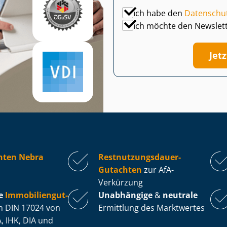
Ich habe den
Datenschu
Ich möchte den Newslet
Jet
hten Nebra
Rest­nut­zungs­dau­er-
Gutachten
zur AfA-
Verkürzung
e
Im­mo­bi­li­en­gut­
Unabhängige
&
neutrale
 DIN 17024 von
Ermittlung des Marktwertes
, IHK, DIA und