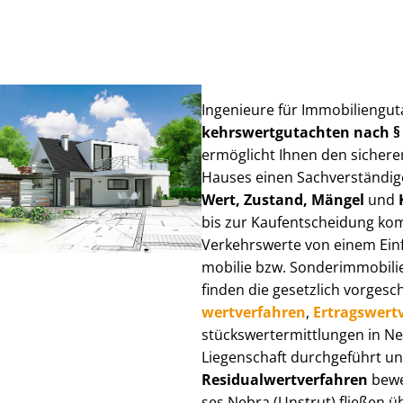
Ingenieure für Im­mo­bi­li­en­gu
kehrs­wert­gut­ach­ten nach 
ermöglicht Ihnen den sicheren
Hauses einen Sach­ver­stän­di­ge
Wert, Zustand, Mängel
und
bis zur Kauf­ent­schei­dung k
Verkehrswerte von einem Einfam
mo­bi­lie bzw. Sonderimmobilie e
finden die gesetzlich vor­ge­sc
wert­ver­fah­ren
,
Er­trags­wert­
stücks­wert­ermitt­lun­gen in 
Liegenschaft durchgeführt und
Re­si­du­al­wert­ver­fah­ren
bewer
ses Nebra (Unstrut) fließen übe