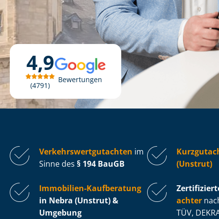
4,9
Bewertungen
4791
Ver­kehrs­wert­gut­ach­ten
im
Kurzgutac
Sinne des
§ 194 BauGB
(Unstrut)
Immobilien-Kaufberatung
Zertifiziert
in Nebra (Unstrut) &
ach­ter
nach
Umgebung
TÜV, DEKRA