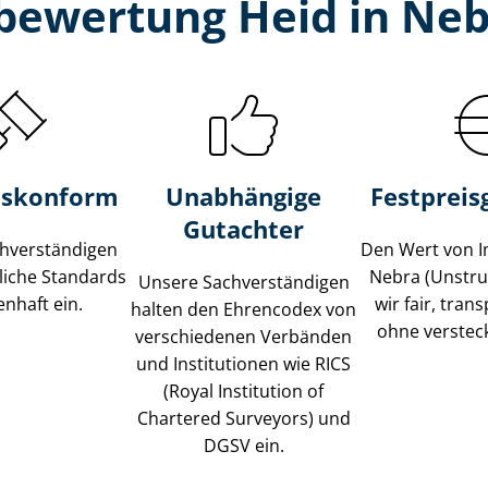
bewertung Heid in Neb
s­konform
Unabhängige
Festpreis​
Gutachter
­ver­stän­di­gen
Den Wert von I
liche Standards
Nebra (Unstru
Unsere Sach­ver­stän­di­gen
nhaft ein.
wir fair, tran
halten den Ehrencodex von
ohne verstec
verschiedenen Verbänden
und Institutionen wie RICS
(Royal Institution of
Chartered Surveyors) und
DGSV ein.