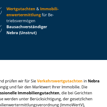
Wertgutachten
&
Im­mo­bi­li­
en­wert­ermitt­lung
für Be­
triebs­ver­mö­gen
Bau­sach­ver­stän­di­ger
Nebra (Unstrut)
 und prüfen wir für Sie
Ver­kehrs­wert­gut­ach­ten
in
Nebra
ängig und fair den Marktwert Ihrer Immobilie. Die
ssionelle Im­mo­bi­li­en­gut­ach­ten
, die bei Gerichten
werden unter Be­rück­sich­ti­gung, der gesetzlichen
i­en­wert­ermitt­lungs­ver­ord­nung (ImmoWertV),