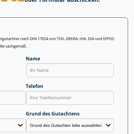
li­en­gut­ach­ter nach DIN 17024 von TÜV, DEKRA, IHK, DIA und EIPOS
lie sachgemäß.
Name
Telefon
Grund des Gutachtens