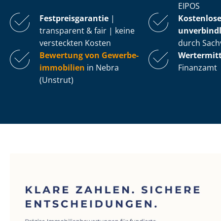
EIPOS
Fest­preis­ga­ran­tie
|
Kostenlos
transparent & fair | keine
unverbindl
versteckten Kosten
durch Sach
Bewertung von Ge­wer­be­
Wertermit
im­mo­bi­li­en
in Nebra
Finanzamt
(Unstrut)