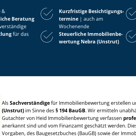
e
&
Kurzfristige Be­sich­ti­gungs­
iche Beratung
ter­mi­ne
| auch am
verständige
Wochenende
tlung
für das
Steuerliche Im­mo­bi­li­en­be­
wer­tung
Nebra (Unstrut)
Als
Sachverständige
für Im­mo­bi­li­en­be­wer­tung erstellen
(Unstrut)
im Sinne des
§ 194 BauGB
. Wir ermitteln unabh
Gutachter von Heid Im­mo­bi­li­en­be­wer­tung verfassen
profe
anerkannt sind und vom Finanzamt geschätzt werden. Diese 
Vorgaben, des Baugesetzbuches (BauGB) sowie der Im­mo­bi­l