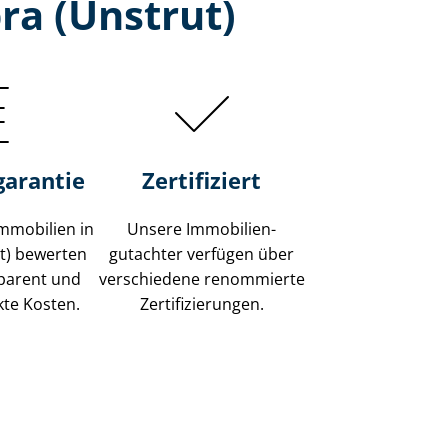
ra (Unstrut)
garantie
Zertifiziert
mmobilien in
Unsere Immobilien­
t) bewerten
gutachter verfügen über
sparent und
verschiedene renommierte
kte Kosten.
Zer­ti­fi­zie­run­gen.