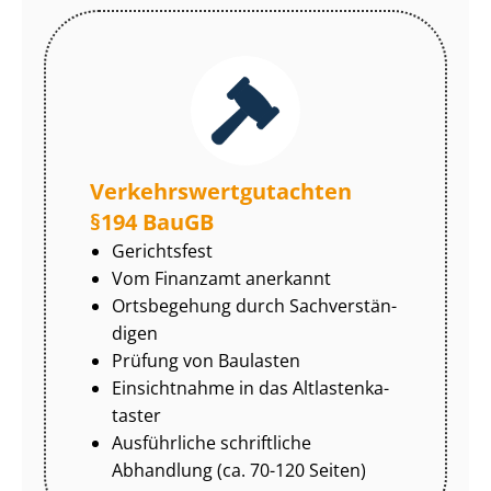
Ver­kehrs­wert­gut­ach­ten
§194 BauGB
Gerichtsfest
Vom Finanzamt anerkannt
Ortsbegehung durch Sach­ver­stän­
di­gen
Prüfung von Baulasten
Einsichtnahme in das Alt­las­ten­ka­
tas­ter
Ausführliche schriftliche
Abhandlung (ca. 70-120 Seiten)