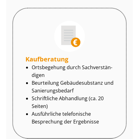
Kaufberatung
Ortsbegehung durch Sach­ver­stän­
di­gen
Beurteilung Gebäudesubstanz und
Sa­nie­rungs­be­darf
Schriftliche Abhandlung (ca. 20
Seiten)
Ausführliche telefonische
Besprechung der Ergebnisse