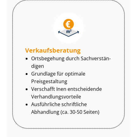
Ver­kaufs­be­ra­tung
Ortsbegehung durch Sach­ver­stän­
di­gen
Grundlage für optimale
Preisgestaltung
Verschafft Inen entscheidende
Ver­hand­lungs­vor­tei­le
Ausführliche schriftliche
Abhandlung (ca. 30-50 Seiten)