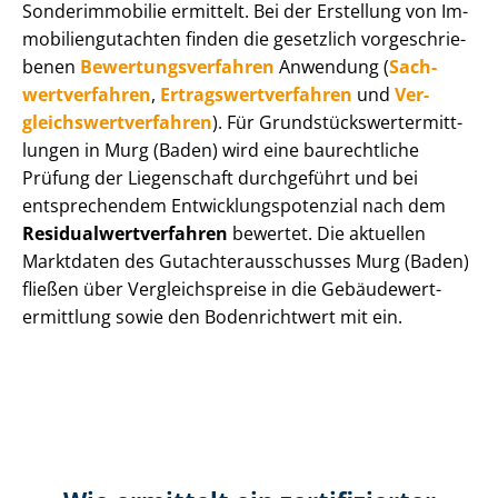
Sonderimmobilie ermittelt. Bei der Erstellung von Im­
mo­bi­li­en­gut­ach­ten finden die gesetzlich vor­ge­schrie­
be­nen
Be­wer­tungs­ver­fah­ren
Anwendung (
Sach­
wert­ver­fah­ren
,
Er­trags­wert­ver­fah­ren
und
Ver­
gleichs­wert­ver­fah­ren
). Für Grund­stücks­wert­ermitt­
lun­gen in Murg (Baden) wird eine baurechtliche
Prüfung der Liegenschaft durchgeführt und bei
entsprechendem Ent­wick­lungs­po­ten­zi­al nach dem
Re­si­du­al­wert­ver­fah­ren
bewertet. Die aktuellen
Marktdaten des Gut­ach­ter­aus­schus­ses Murg (Baden)
fließen über Ver­gleichs­prei­se in die Ge­bäu­de­wert­
ermitt­lung sowie den Bodenrichtwert mit ein.