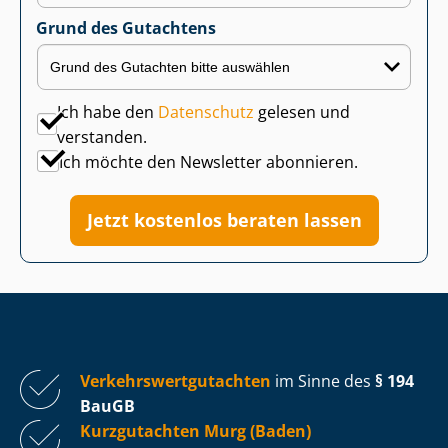
Grund des Gutachtens
Ich habe den
Datenschutz
gelesen und
verstanden.
Ich möchte den Newsletter abonnieren.
Jetzt kostenlos beraten lassen
Ver­kehrs­wert­gut­ach­ten
im Sinne des
§ 194
BauGB
Kurzgutachten Murg (Baden)