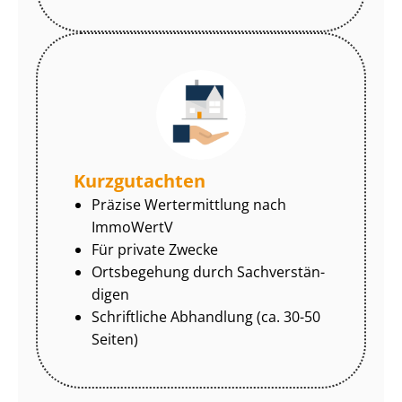
Kurzgutachten
Präzise Wertermittlung nach
ImmoWertV
Für private Zwecke
Ortsbegehung durch Sach­ver­stän­
di­gen
Schriftliche Abhandlung (ca. 30-50
Seiten)