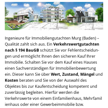
Ingenieure für Im­mo­bi­li­en­gut­ach­ten Murg (Baden) –
Qualität zahlt sich aus. Ein
Ver­kehrs­wert­gut­ach­ten
nach § 194 BauGB
schützt Sie vor Fehl­ent­schei­dun­
gen und ermöglicht Ihnen den sicheren Kauf Ihrer
Immobilie. Schalten Sie vor dem Kauf eines Hauses
einen Sach­ver­stän­di­gen für Im­mo­bi­li­en­be­wer­tung
ein. Dieser kann Sie über
Wert, Zustand, Mängel
und
Kosten
beraten und Sie von der Auswahl des
Objektes bis zur Kauf­ent­schei­dung kompetent und
zuverlässig begleiten. Hierfür werden die
Verkehrswerte von einem Einfamilienhaus, Mehr­fa­mi­l
i­en­haus oder einer Ge­wer­be­im­mo­bi­lie bzw.