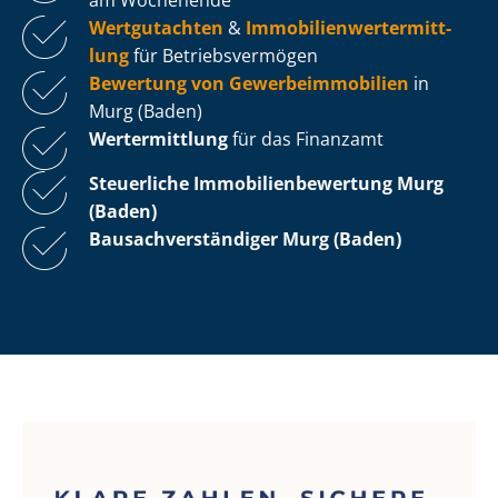
Wertgutachten
&
Im­mo­bi­li­en­wert­ermitt­
lung
für Be­triebs­ver­mö­gen
Bewertung von Ge­wer­be­im­mo­bi­li­en
in
Murg (Baden)
Wertermittlung
für das Finanzamt
Steuerliche Im­mo­bi­li­en­be­wer­tung
Murg
(Baden)
Bau­sach­ver­stän­di­ger Murg (Baden)