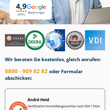
4,9
Bewertungen
4791
Wir beraten Sie kostenlos, gleich anrufen:
0800 - 909 02 82
oder Formular
abschicken:
André Heid
Zertifizierte Im­mo­bi­li­en­gut­ach­ter nach DIN 17024