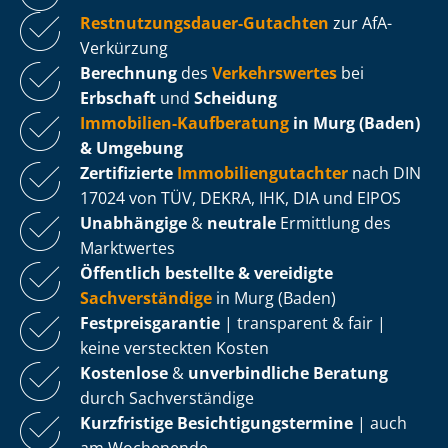
Rest­nut­zungs­dau­er-Gutachten
zur AfA-
Verkürzung
Berechnung
des
Verkehrswertes
bei
Erbschaft
und
Scheidung
Immobilien-Kaufberatung
in Murg (Baden)
& Umgebung
Zertifizierte
Im­mo­bi­li­en­gut­ach­ter
nach DIN
17024 von TÜV, DEKRA, IHK, DIA und EIPOS
Unabhängige
&
neutrale
Ermittlung des
Marktwertes
Öffentlich bestellte & vereidigte
Sachverständige
in Murg (Baden)
Fest­preis­ga­ran­tie
| transparent & fair |
keine versteckten Kosten
Kostenlose
&
unverbindliche Beratung
durch Sachverständige
Kurzfristige Be­sich­ti­gungs­ter­mi­ne
| auch
am Wochenende