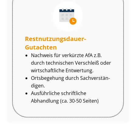
Rest­nut­zungs­dau­er-
Gutachten
Nachweis für verkürzte AfA z.B.
durch technischen Verschleiß oder
wirtschaftliche Entwertung.
Ortsbegehung durch Sach­ver­stän­
di­gen.
Ausführliche schriftliche
Abhandlung (ca. 30-50 Seiten)