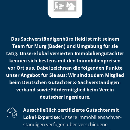
Das Sach­ver­stän­di­gen­bü­ro Heid ist mit seinem
Team für Murg (Baden) und Umgebung für sie
tätig. Unsere lokal versierten Im­mo­bi­li­en­gut­ach­ter
kennen sich bestens mit den Im­mo­bi­li­en­prei­sen
vor Ort aus. Dabei zeichnen die folgenden Punkte
unser Angebot für Sie aus: Wir sind zudem Mitglied
beim Deutschen Gutachter & Sach­ver­stän­di­gen­
ver­band sowie Fördermitglied beim Verein
deutscher Ingenieure.
Ausschließlich zertifizierte Gutachter mit
Lokal-Expertise:
Unsere Im­mo­bi­li­en­sach­ver­
stän­di­gen verfügen über verschiedene