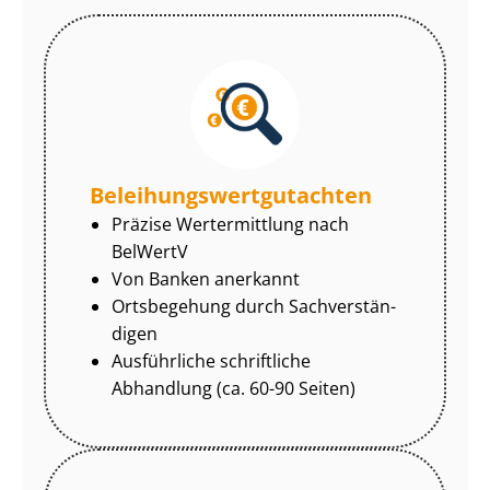
Be­lei­hungs­wert­gut­ach­ten
Präzise Wertermittlung nach
BelWertV
Von Banken anerkannt
Ortsbegehung durch Sach­ver­stän­
di­gen
Ausführliche schriftliche
Abhandlung (ca. 60-90 Seiten)