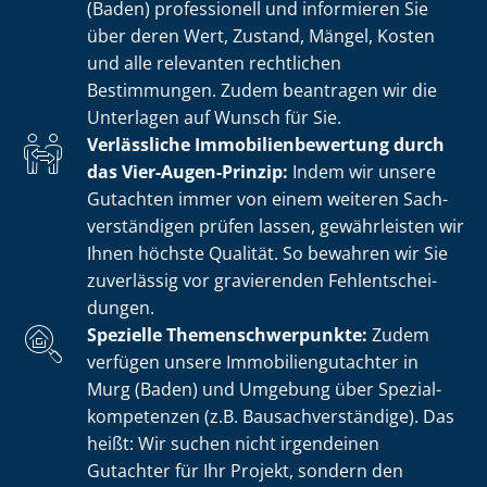
(Baden) professionell und informieren Sie
über deren Wert, Zustand, Mängel, Kosten
und alle relevanten rechtlichen
Bestimmungen. Zudem beantragen wir die
Unterlagen auf Wunsch für Sie.
Verlässliche Im­mo­bi­li­en­be­wer­tung durch
das Vier-Augen-Prinzip:
Indem wir unsere
Gutachten immer von einem weiteren Sach­
ver­stän­di­gen prüfen lassen, gewährleisten wir
Ihnen höchste Qualität. So bewahren wir Sie
zuverlässig vor gravierenden Fehl­ent­schei­
dun­gen.
Spezielle The­men­schwer­punk­te:
Zudem
verfügen unsere Im­mo­bi­li­en­gut­ach­ter in
Murg (Baden) und Umgebung über Spe­zi­al­
kom­pe­ten­zen (z.B. Bau­sach­ver­stän­di­ge). Das
heißt: Wir suchen nicht irgendeinen
Gutachter für Ihr Projekt, sondern den