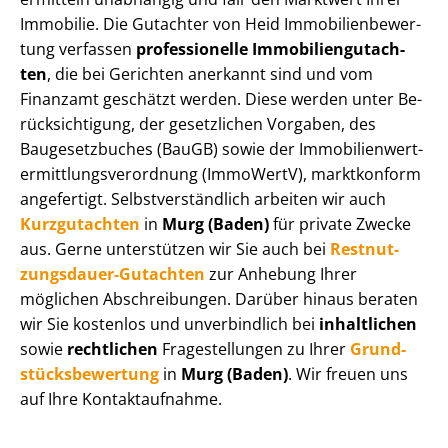
Immobilie. Die Gutachter von Heid Im­mo­bi­li­en­be­wer­
tung verfassen
professionelle Im­mo­bi­li­en­gut­ach­
ten
, die bei Gerichten anerkannt sind und vom
Finanzamt geschätzt werden. Diese werden unter Be­
rück­sich­ti­gung, der gesetzlichen Vorgaben, des
Baugesetzbuches (BauGB) sowie der Im­mo­bi­li­en­wert­
ermitt­lungs­ver­ord­nung (ImmoWertV), marktkonform
angefertigt. Selbst­ver­ständ­lich arbeiten wir auch
Kurzgutachten
in
Murg (Baden)
für private Zwecke
aus. Gerne unterstützen wir Sie auch bei
Rest­nut­
zungs­dau­er-Gutachten
zur Anhebung Ihrer
möglichen Abschreibungen. Darüber hinaus beraten
wir Sie kostenlos und unverbindlich bei
inhaltlichen
sowie
rechtlichen
Fragestellungen zu Ihrer
Grund­
stücks­be­wer­tung
in
Murg (Baden)
. Wir freuen uns
auf Ihre Kontaktaufnahme.