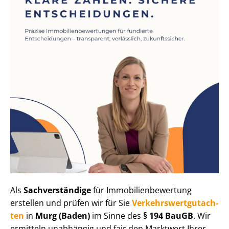
Als
Sachverständige
für Im­mo­bi­li­en­be­wer­tung
erstellen und prüfen wir für Sie
Ver­kehrs­wert­gut­ach­
ten
in
Murg (Baden)
im Sinne des
§ 194 BauGB
. Wir
ermitteln unabhängig und fair den Marktwert Ihrer