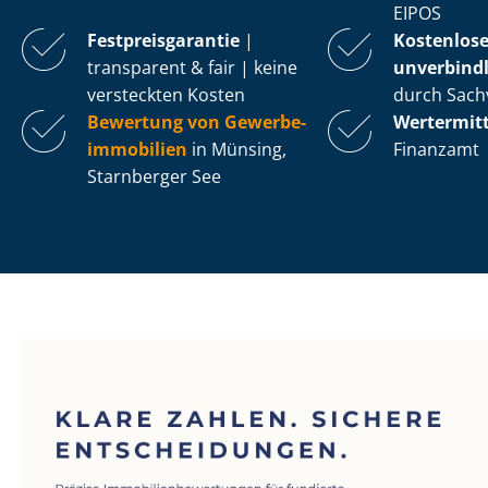
EIPOS
Fest­preis­ga­ran­tie
|
Kostenlos
transparent & fair | keine
unverbindl
versteckten Kosten
durch Sach
Bewertung von Ge­wer­be­
Wertermit
im­mo­bi­li­en
in Münsing,
Finanzamt
Starnberger See