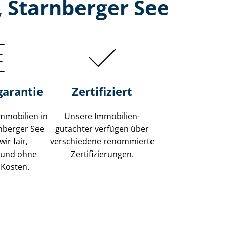
 Starnberger See
garantie
Zertifiziert
mmobilien in
Unsere Immobilien­
nberger See
gutachter verfügen über
ir fair,
verschiedene renommierte
 und ohne
Zer­ti­fi­zie­run­gen.
 Kosten.