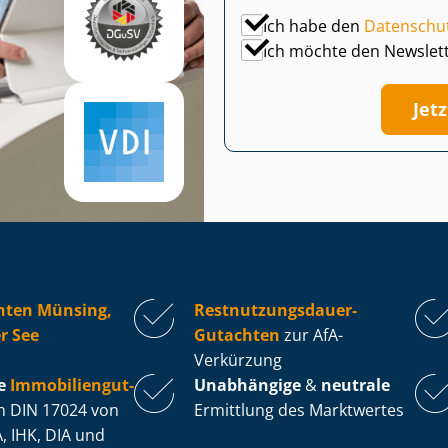
Ich habe den
Datenschu
Ich möchte den Newslet
Jet
hten Münsing,
Rest­nut­zungs­dau­er-
r See
Gutachten
zur AfA-
Verkürzung
e
Im­mo­bi­li­en­gut­
Unabhängige
&
neutrale
 DIN 17024 von
Ermittlung des Marktwertes
, IHK, DIA und