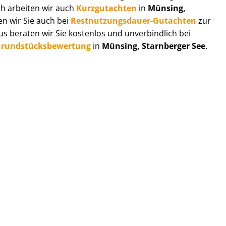
ch arbeiten wir auch
Kurzgutachten
in
Münsing,
en wir Sie auch bei
Rest­nut­zungs­dau­er-Gutachten
zur
 beraten wir Sie kostenlos und unverbindlich bei
rund­stücks­be­wer­tung
in
Münsing, Starnberger See
.