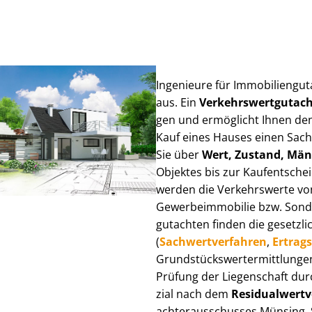
Ingenieure für Im­mo­bi­li­en­g
aus. Ein
Ver­kehrs­wert­gut­a
gen und ermöglicht Ihnen den
Kauf eines Hauses einen Sach­ve
Sie über
Wert, Zustand, Män
Objektes bis zur Kauf­ent­sch
werden die Verkehrswerte von 
Ge­wer­be­im­mo­bi­lie bzw. Son
gut­ach­ten finden die gesetzli
(
Sach­wert­ver­fah­ren
,
Er­trags
Grund­stücks­wert­ermitt­lun­
Prüfung der Liegenschaft dur
zi­al nach dem
Re­si­du­al­wert­
ach­ter­aus­schus­ses Münsing, 