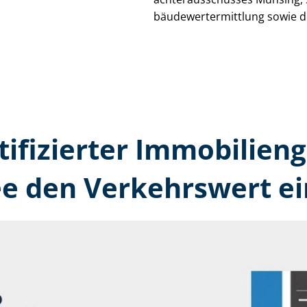
bäu­de­wert­ermitt­lung sowie 
tifizierter Immobilien
ee den Verkehrswert ei