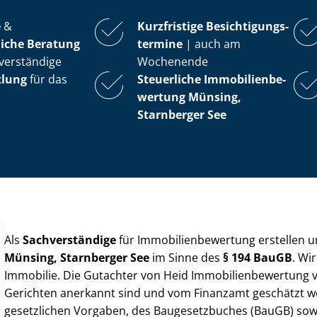
e
&
Kurzfristige Be­sich­ti­gungs­
iche Beratung
ter­mi­ne
| auch am
verständige
Wochenende
tlung
für das
Steuerliche Im­mo­bi­li­en­be­
wer­tung
Münsing,
Starnberger See
Als
Sachverständige
für Im­mo­bi­li­en­be­wer­tung erstellen
Münsing, Starnberger See
im Sinne des
§ 194 BauGB
. Wi
Immobilie. Die Gutachter von Heid Im­mo­bi­li­en­be­wer­tung
Gerichten anerkannt sind und vom Finanzamt geschätzt werd
gesetzlichen Vorgaben, des Baugesetzbuches (BauGB) sowie de