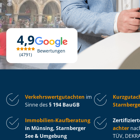
4,9
Bewertungen
4791
Ver­kehrs­wert­gut­ach­ten
im
Kurzgutac
Sinne des
§ 194 BauGB
Starnberge
Immobilien-Kaufberatung
Zertifiziert
in Münsing, Starnberger
ach­ter
nach
See & Umgebung
TÜV, DEKRA