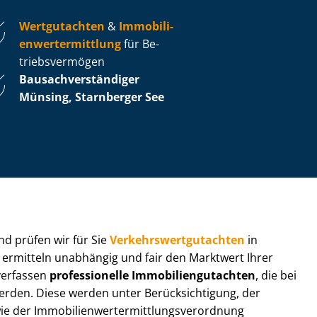
Wertgutachten
&
Im­mo­bi­li­
en­wert­ermitt­lung
für Be­
triebs­ver­mö­gen
Bau­sach­ver­stän­di­ger
Münsing, Starnberger See
 und prüfen wir für Sie
Ver­kehrs­wert­gut­ach­ten
in
r ermitteln unabhängig und fair den Marktwert Ihrer
 verfassen
professionelle Im­mo­bi­li­en­gut­ach­ten
, die bei
en. Diese werden unter Be­rück­sich­ti­gung, der
r Im­mo­bi­li­en­wert­ermitt­lungs­ver­ord­nung