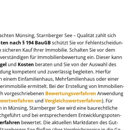
ut­ach­ten Münsing, Starnberger See – Qualität zahlt sich
ch­ten nach § 194 BauGB
schützt Sie vor Fehl­ent­schei­dun­
 sicheren Kauf Ihrer Immobilie. Schalten Sie vor dem
r­stän­di­gen für Im­mo­bi­li­en­be­wer­tung ein. Dieser kann
gel
und
Kosten
beraten und Sie von der Auswahl des
ei­dung kompetent und zuverlässig begleiten. Hierfür
einem Einfamilienhaus, Mehr­fa­mi­li­en­haus oder einer
derimmobilie ermittelt. Bei der Erstellung von Im­mo­bi­li­en­
ch vor­ge­schrie­be­nen
Be­wer­tungs­ver­fah­ren
Anwendung
­wert­ver­fah­ren
und
Ver­gleichs­wert­ver­fah­ren
). Für
gen in Münsing, Starnberger See wird eine baurechtliche
chgeführt und bei entsprechendem Ent­wick­lungs­po­ten­
ver­fah­ren
bewertet. Die aktuellen Marktdaten des Gut­
Starnberger See fließen über Ver­gleichs­prei­se in die Ge­