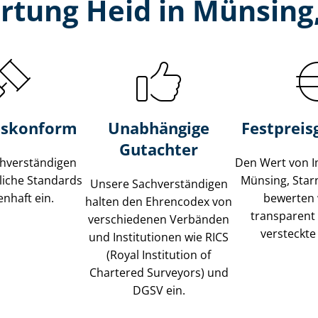
rtung Heid in Münsing,
s­konform
Unabhängige
Festpreis​
Gutachter
­ver­stän­di­gen
Den Wert von I
liche Standards
Münsing, Star
Unsere Sach­ver­stän­di­gen
nhaft ein.
bewerten w
halten den Ehrencodex von
transparent
verschiedenen Verbänden
versteckte
und Institutionen wie RICS
(Royal Institution of
Chartered Surveyors) und
DGSV ein.