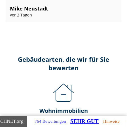
Mike Neustadt
vor 2 Tagen
Gebäudearten, die wir für Sie
bewerten
Wohnimmobilien
SEHR GUT
ICHNET
.org
764 Bewertungen
Hinweise
Ein- und Zwei­fa­mi­li­en­häu­ser