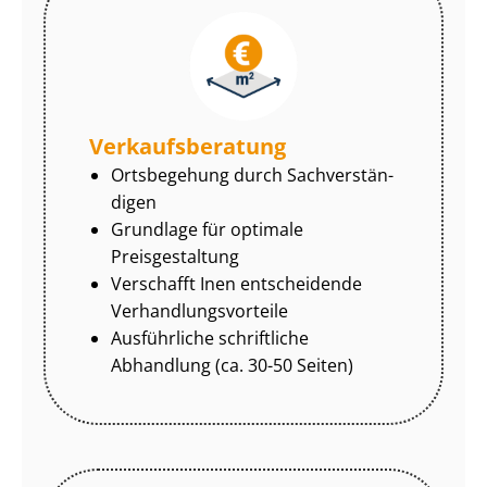
Ver­kaufs­be­ra­tung
Ortsbegehung durch Sach­ver­stän­
di­gen
Grundlage für optimale
Preisgestaltung
Verschafft Inen entscheidende
Ver­hand­lungs­vor­tei­le
Ausführliche schriftliche
Abhandlung (ca. 30-50 Seiten)