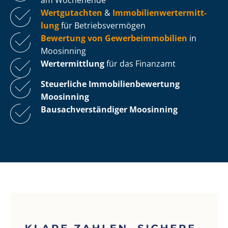
Wertgutachten
&
Im­mo­bi­li­en­wert­ermitt­
lung
für Be­triebs­ver­mö­gen
Bewertung von Ge­wer­be­im­mo­bi­li­en
in
Moosinning
Wertermittlung
für das Finanzamt
Steuerliche Im­mo­bi­li­en­be­wer­tung
Moosinning
Bau­sach­ver­stän­di­ger Moosinning