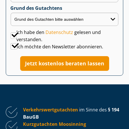
Grund des Gutachtens
Ich habe den
Datenschutz
gelesen und
verstanden.
Ich möchte den Newsletter abonnieren.
Jetzt kostenlos beraten lassen
Ver­kehrs­wert­gut­ach­ten
im Sinne des
§ 194
BauGB
Kurzgutachten Moosinning