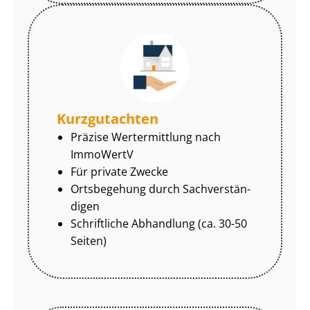
Kurzgutachten
Präzise Wertermittlung nach
ImmoWertV
Für private Zwecke
Ortsbegehung durch Sach­ver­stän­
di­gen
Schriftliche Abhandlung (ca. 30-50
Seiten)