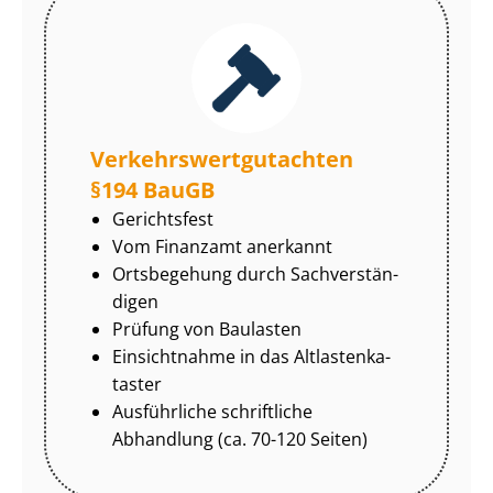
Ver­kehrs­wert­gut­ach­ten
§194 BauGB
Gerichtsfest
Vom Finanzamt anerkannt
Ortsbegehung durch Sach­ver­stän­
di­gen
Prüfung von Baulasten
Einsichtnahme in das Alt­las­ten­ka­
tas­ter
Ausführliche schriftliche
Abhandlung (ca. 70-120 Seiten)