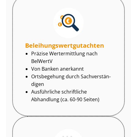
Be­lei­hungs­wert­gut­ach­ten
Präzise Wertermittlung nach
BelWertV
Von Banken anerkannt
Ortsbegehung durch Sach­ver­stän­
di­gen
Ausführliche schriftliche
Abhandlung (ca. 60-90 Seiten)