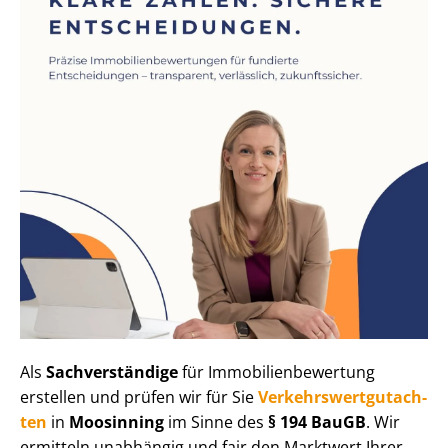
Als
Sachverständige
für Im­mo­bi­li­en­be­wer­tung
erstellen und prüfen wir für Sie
Ver­kehrs­wert­gut­ach­
ten
in
Moosinning
im Sinne des
§ 194 BauGB
. Wir
ermitteln unabhängig und fair den Marktwert Ihrer