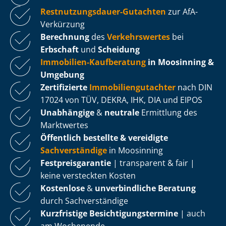
Rest­nut­zungs­dau­er-Gutachten
zur AfA-
Verkürzung
Berechnung
des
Verkehrswertes
bei
Erbschaft
und
Scheidung
Immobilien-Kaufberatung
in Moosinning &
Umgebung
Zertifizierte
Im­mo­bi­li­en­gut­ach­ter
nach DIN
17024 von TÜV, DEKRA, IHK, DIA und EIPOS
Unabhängige
&
neutrale
Ermittlung des
Marktwertes
Öffentlich bestellte & vereidigte
Sachverständige
in Moosinning
Fest­preis­ga­ran­tie
| transparent & fair |
keine versteckten Kosten
Kostenlose
&
unverbindliche Beratung
durch Sachverständige
Kurzfristige Be­sich­ti­gungs­ter­mi­ne
| auch
am Wochenende