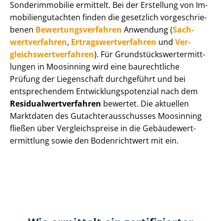
Sonderimmobilie ermittelt. Bei der Erstellung von Im­
mo­bi­li­en­gut­ach­ten finden die gesetzlich vor­ge­schrie­
be­nen
Be­wer­tungs­ver­fah­ren
Anwendung (
Sach­
wert­ver­fah­ren
,
Er­trags­wert­ver­fah­ren
und
Ver­
gleichs­wert­ver­fah­ren
). Für Grund­stücks­wert­ermitt­
lun­gen in Moosinning wird eine baurechtliche
Prüfung der Liegenschaft durchgeführt und bei
entsprechendem Ent­wick­lungs­po­ten­zi­al nach dem
Re­si­du­al­wert­ver­fah­ren
bewertet. Die aktuellen
Marktdaten des Gut­ach­ter­aus­schus­ses Moosinning
fließen über Ver­gleichs­prei­se in die Ge­bäu­de­wert­
ermitt­lung sowie den Bodenrichtwert mit ein.