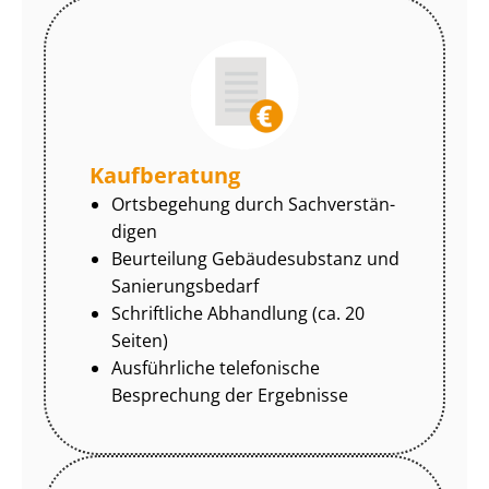
Kaufberatung
Ortsbegehung durch Sach­ver­stän­
di­gen
Beurteilung Gebäudesubstanz und
Sa­nie­rungs­be­darf
Schriftliche Abhandlung (ca. 20
Seiten)
Ausführliche telefonische
Besprechung der Ergebnisse