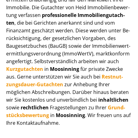
Immobilie. Die Gutachter von Heid Im­mo­bi­li­en­be­wer­
tung verfassen
professionelle Im­mo­bi­li­en­gut­ach­
ten
, die bei Gerichten anerkannt sind und vom
Finanzamt geschätzt werden. Diese werden unter Be­
rück­sich­ti­gung, der gesetzlichen Vorgaben, des
Baugesetzbuches (BauGB) sowie der Im­mo­bi­li­en­wert­
ermitt­lungs­ver­ord­nung (ImmoWertV), marktkonform
angefertigt. Selbst­ver­ständ­lich arbeiten wir auch
Kurzgutachten
in
Moosinning
für private Zwecke
aus. Gerne unterstützen wir Sie auch bei
Rest­nut­
zungs­dau­er-Gutachten
zur Anhebung Ihrer
möglichen Abschreibungen. Darüber hinaus beraten
wir Sie kostenlos und unverbindlich bei
inhaltlichen
sowie
rechtlichen
Fragestellungen zu Ihrer
Grund­
stücks­be­wer­tung
in
Moosinning
. Wir freuen uns auf
Ihre Kontaktaufnahme.