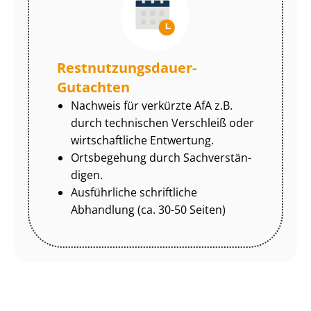
Rest­nut­zungs­dau­er-
Gutachten
Nachweis für verkürzte AfA z.B.
durch technischen Verschleiß oder
wirtschaftliche Entwertung.
Ortsbegehung durch Sach­ver­stän­
di­gen.
Ausführliche schriftliche
Abhandlung (ca. 30-50 Seiten)