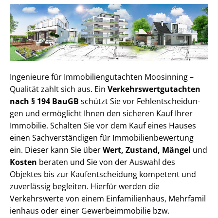
Ingenieure für Im­mo­bi­li­en­gut­ach­ten Moosinning –
Qualität zahlt sich aus. Ein
Ver­kehrs­wert­gut­ach­ten
nach § 194 BauGB
schützt Sie vor Fehl­ent­schei­dun­
gen und ermöglicht Ihnen den sicheren Kauf Ihrer
Immobilie. Schalten Sie vor dem Kauf eines Hauses
einen Sach­ver­stän­di­gen für Im­mo­bi­li­en­be­wer­tung
ein. Dieser kann Sie über
Wert, Zustand, Mängel
und
Kosten
beraten und Sie von der Auswahl des
Objektes bis zur Kauf­ent­schei­dung kompetent und
zuverlässig begleiten. Hierfür werden die
Verkehrswerte von einem Einfamilienhaus, Mehr­fa­mi­l
i­en­haus oder einer Ge­wer­be­im­mo­bi­lie bzw.