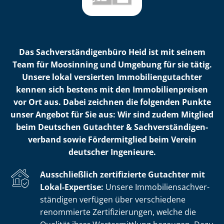
Das Sach­ver­stän­di­gen­bü­ro Heid ist mit seinem
Team für Moosinning und Umgebung für sie tätig.
Unsere lokal versierten Im­mo­bi­li­en­gut­ach­ter
kennen sich bestens mit den Im­mo­bi­li­en­prei­sen
vor Ort aus. Dabei zeichnen die folgenden Punkte
unser Angebot für Sie aus: Wir sind zudem Mitglied
beim Deutschen Gutachter & Sach­ver­stän­di­gen­
ver­band sowie Fördermitglied beim Verein
deutscher Ingenieure.
Ausschließlich zertifizierte Gutachter mit
Lokal-Expertise:
Unsere Im­mo­bi­li­en­sach­ver­
stän­di­gen verfügen über verschiedene
renommierte Zer­ti­fi­zie­run­gen, welche die