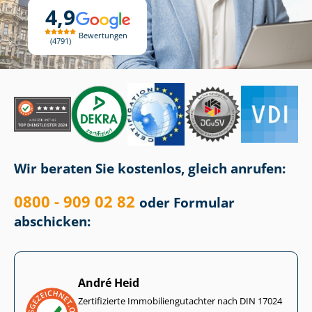
4,9
Bewertungen
4791
Wir beraten Sie kostenlos, gleich anrufen:
0800 - 909 02 82
oder Formular
abschicken:
André Heid
Zertifizierte Im­mo­bi­li­en­gut­ach­ter nach DIN 17024