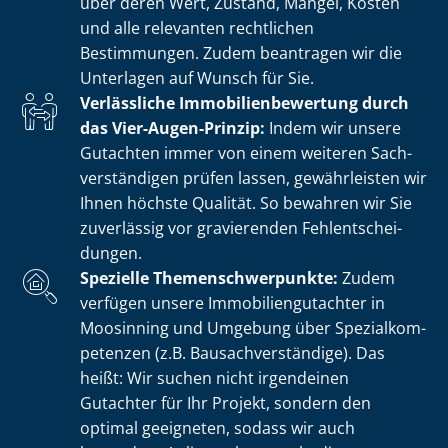
über deren Wert, Zustand, Mängel, Kosten
und alle relevanten rechtlichen
Bestimmungen. Zudem beantragen wir die
Unterlagen auf Wunsch für Sie.
Verlässliche Im­mo­bi­li­en­be­wer­tung durch
das Vier-Augen-Prinzip:
Indem wir unsere
Gutachten immer von einem weiteren Sach­
ver­stän­di­gen prüfen lassen, gewährleisten wir
Ihnen höchste Qualität. So bewahren wir Sie
zuverlässig vor gravierenden Fehl­ent­schei­
dun­gen.
Spezielle The­men­schwer­punk­te:
Zudem
verfügen unsere Im­mo­bi­li­en­gut­ach­ter in
Moosinning und Umgebung über Spe­zi­al­kom­
pe­ten­zen (z.B. Bau­sach­ver­stän­di­ge). Das
heißt: Wir suchen nicht irgendeinen
Gutachter für Ihr Projekt, sondern den
optimal geeigneten, sodass wir auch