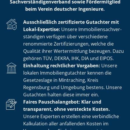
Sach­ver­stän­di­gen­ver­band sowie Fördermitglied
beim Verein deutscher Ingenieure.
Ausschließlich zertifizierte Gutachter mit
Lokal-Expertise:
Unsere Im­mo­bi­li­en­sach­ver­
stän­di­gen verfügen über verschiedene
renommierte Zer­ti­fi­zie­run­gen, welche die
Qualität ihrer Wertermittlung bezeugen. Dazu
gehören TÜV, DEKRA, IHK, DIA und EIPOS.
Einhaltung rechtlicher Vorgaben:
Unsere
lokalen Im­mo­bi­li­en­gut­ach­ter kennen die
Gesetzeslage in Mintraching, Kreis
Regensburg und Umgebung bestens. Unsere
Gutachten halten diese immer ein.
Faires Pauschalangebot: Klar und
transparent, ohne versteckte Kosten.
Unsere Experten erstellen eine verbindliche
Kalkulation aller anfallenden Kosten im