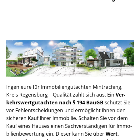
Ingenieure für Im­mo­bi­li­en­gut­ach­ten Mintraching,
Kreis Regensburg – Qualität zahlt sich aus. Ein
Ver­
kehrs­wert­gut­ach­ten nach § 194 BauGB
schützt Sie
vor Fehl­ent­schei­dun­gen und ermöglicht Ihnen den
sicheren Kauf Ihrer Immobilie. Schalten Sie vor dem
Kauf eines Hauses einen Sach­ver­stän­di­gen für Im­mo­
bi­li­en­be­wer­tung ein. Dieser kann Sie über
Wert,