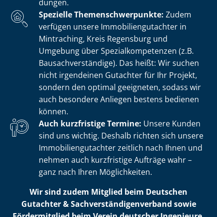
dun­gen.
Spezielle The­men­schwer­punk­te:
Zudem
verfügen unsere Im­mo­bi­li­en­gut­ach­ter in
Mintraching, Kreis Regensburg und
Umgebung über Spe­zi­al­kom­pe­ten­zen (z.B.
Bau­sach­ver­stän­di­ge). Das heißt: Wir suchen
nicht irgendeinen Gutachter für Ihr Projekt,
sondern den optimal geeigneten, sodass wir
auch besondere Anliegen bestens bedienen
können.
Auch kurzfristige Termine:
Unsere Kunden
sind uns wichtig. Deshalb richten sich unsere
Im­mo­bi­li­en­gut­ach­ter zeitlich nach Ihnen und
nehmen auch kurzfristige Aufträge wahr –
ganz nach Ihren Möglichkeiten.
Wir sind zudem Mitglied beim Deutschen
Gutachter & Sach­ver­stän­di­gen­ver­band sowie
Fördermitglied beim Verein deutscher Ingenieure.