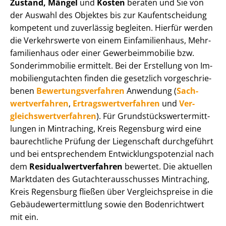
Zustand, Mängel
und
Kosten
beraten und Sie von
der Auswahl des Objektes bis zur Kauf­ent­schei­dung
kompetent und zuverlässig begleiten. Hierfür werden
die Verkehrswerte von einem Einfamilienhaus, Mehr­
fa­mi­li­en­haus oder einer Ge­wer­be­im­mo­bi­lie bzw.
Sonderimmobilie ermittelt. Bei der Erstellung von Im­
mo­bi­li­en­gut­ach­ten finden die gesetzlich vor­ge­schrie­
be­nen
Be­wer­tungs­ver­fah­ren
Anwendung (
Sach­
wert­ver­fah­ren
,
Er­trags­wert­ver­fah­ren
und
Ver­
gleichs­wert­ver­fah­ren
). Für Grund­stücks­wert­ermitt­
lun­gen in Mintraching, Kreis Regensburg wird eine
baurechtliche Prüfung der Liegenschaft durchgeführt
und bei entsprechendem Ent­wick­lungs­po­ten­zi­al nach
dem
Re­si­du­al­wert­ver­fah­ren
bewertet. Die aktuellen
Marktdaten des Gut­ach­ter­aus­schus­ses Mintraching,
Kreis Regensburg fließen über Ver­gleichs­prei­se in die
Ge­bäu­de­wert­ermitt­lung sowie den Bodenrichtwert
mit ein.