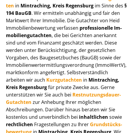
ten
in
Mintraching, Kreis Regensburg
im Sinne des
§
194 BauGB
. Wir ermitteln unabhängig und fair den
Marktwert Ihrer Immobilie. Die Gutachter von Heid
Im­mo­bi­li­en­be­wer­tung verfassen
professionelle Im­
mo­bi­li­en­gut­ach­ten
, die bei Gerichten anerkannt
sind und vom Finanzamt geschätzt werden. Diese
werden unter Be­rück­sich­ti­gung, der gesetzlichen
Vorgaben, des Baugesetzbuches (BauGB) sowie der
Im­mo­bi­li­en­wert­ermitt­lungs­ver­ord­nung (ImmoWertV),
marktkonform angefertigt. Selbst­ver­ständ­lich
arbeiten wir auch
Kurzgutachten
in
Mintraching,
Kreis Regensburg
für private Zwecke aus. Gerne
unterstützen wir Sie auch bei
Rest­nut­zungs­dau­er-
Gutachten
zur Anhebung Ihrer möglichen
Abschreibungen. Darüber hinaus beraten wir Sie
kostenlos und unverbindlich bei
inhaltlichen
sowie
rechtlichen
Fragestellungen zu Ihrer
Grund­stücks­
be­wer­tung
in
Mintraching, Kreis Regensburg
. Wir