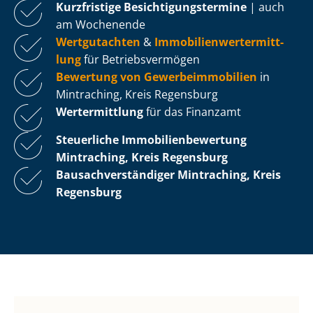
Kurzfristige Be­sich­ti­gungs­ter­mi­ne
| auch
am Wochenende
Wertgutachten
&
Im­mo­bi­li­en­wert­ermitt­
lung
für Be­triebs­ver­mö­gen
Bewertung von Ge­wer­be­im­mo­bi­li­en
in
Mintraching, Kreis Regensburg
Wertermittlung
für das Finanzamt
Steuerliche Im­mo­bi­li­en­be­wer­tung
Mintraching, Kreis Regensburg
Bau­sach­ver­stän­di­ger Mintraching, Kreis
Regensburg