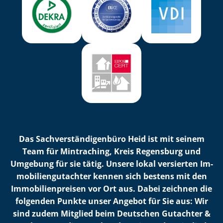
Das Sach­ver­stän­di­gen­bü­ro Heid ist mit seinem
Team für Mintraching, Kreis Regensburg und
Umgebung für sie tätig. Unsere lokal versierten Im­
mo­bi­li­en­gut­ach­ter kennen sich bestens mit den
Im­mo­bi­li­en­prei­sen vor Ort aus. Dabei zeichnen die
folgenden Punkte unser Angebot für Sie aus: Wir
sind zudem Mitglied beim Deutschen Gutachter &