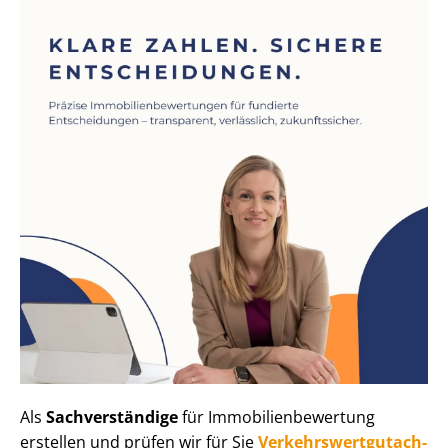
Als
Sachverständige
für Im­mo­bi­li­en­be­wer­tung
erstellen und prüfen wir für Sie
Ver­kehrs­wert­gut­ach­