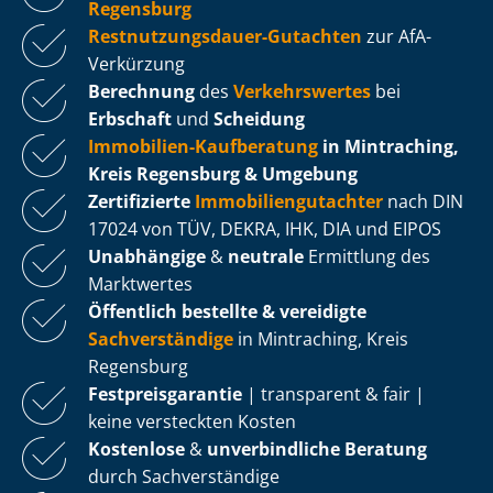
Regensburg
Rest­nut­zungs­dau­er-Gutachten
zur AfA-
Verkürzung
Berechnung
des
Verkehrswertes
bei
Erbschaft
und
Scheidung
Immobilien-Kaufberatung
in Mintraching,
Kreis Regensburg & Umgebung
Zertifizierte
Im­mo­bi­li­en­gut­ach­ter
nach DIN
17024 von TÜV, DEKRA, IHK, DIA und EIPOS
Unabhängige
&
neutrale
Ermittlung des
Marktwertes
Öffentlich bestellte & vereidigte
Sachverständige
in Mintraching, Kreis
Regensburg
Fest­preis­ga­ran­tie
| transparent & fair |
keine versteckten Kosten
Kostenlose
&
unverbindliche Beratung
durch Sachverständige