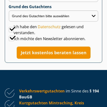
Grund des Gutachtens
Ich habe den
Datenschutz
gelesen und
verstanden.
Ich möchte den Newsletter abonnieren.
Jetzt kostenlos beraten lassen
Ver­kehrs­wert­gut­ach­ten
im Sinne des
§ 194
BauGB
Kurzgutachten Mintraching, Kreis