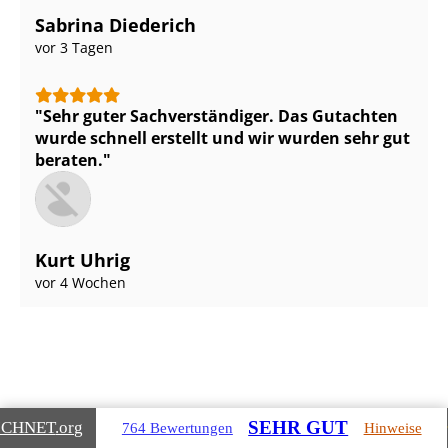
Sabrina Diederich
vor 3 Tagen
Sehr guter Sach­ver­stän­di­ger. Das Gutachten
wurde schnell erstellt und wir wurden sehr gut
beraten.
Kurt Uhrig
vor 4 Wochen
SEHR GUT
ICHNET
.org
764 Bewertungen
Hinweise
Gebäudearten, die wir für Sie