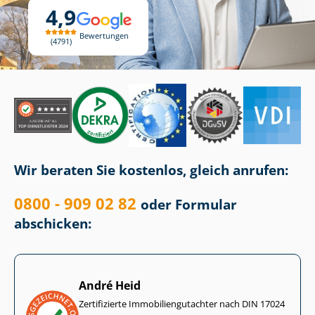
4,9
Bewertungen
4791
Wir beraten Sie kostenlos, gleich anrufen:
0800 - 909 02 82
oder Formular
abschicken:
André Heid
Zertifizierte Im­mo­bi­li­en­gut­ach­ter nach DIN 17024