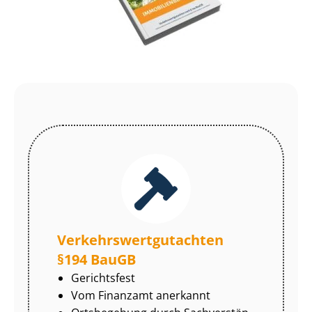
Ver­kehrs­wert­gut­ach­ten
§194 BauGB
Gerichtsfest
Vom Finanzamt anerkannt