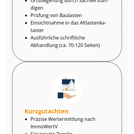
Ortsbegehung durch Sach­ver­stän­
di­gen
Prüfung von Baulasten
Einsichtnahme in das Alt­las­ten­ka­
tas­ter
Ausführliche schriftliche
Abhandlung (ca. 70-120 Seiten)
Kurzgutachten
Präzise Wertermittlung nach
ImmoWertV
Für private Zwecke