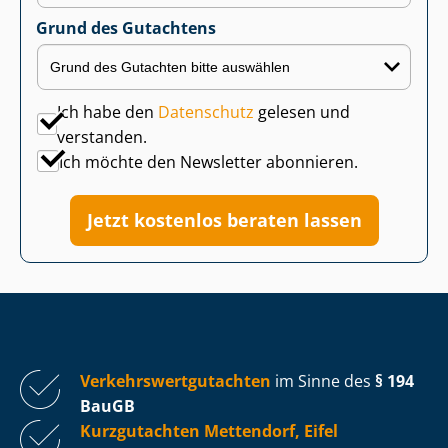
Grund des Gutachtens
Ich habe den
Datenschutz
gelesen und
verstanden.
Ich möchte den Newsletter abonnieren.
Jetzt kostenlos beraten lassen
Ver­kehrs­wert­gut­ach­ten
im Sinne des
§ 194
BauGB
Kurzgutachten Mettendorf, Eifel