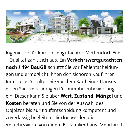
Ingenieure für Im­mo­bi­li­en­gut­ach­ten Mettendorf, Eifel
– Qualität zahlt sich aus. Ein
Ver­kehrs­wert­gut­ach­ten
nach § 194 BauGB
schützt Sie vor Fehl­ent­schei­dun­
gen und ermöglicht Ihnen den sicheren Kauf Ihrer
Immobilie. Schalten Sie vor dem Kauf eines Hauses
einen Sach­ver­stän­di­gen für Im­mo­bi­li­en­be­wer­tung
ein. Dieser kann Sie über
Wert, Zustand, Mängel
und
Kosten
beraten und Sie von der Auswahl des
Objektes bis zur Kauf­ent­schei­dung kompetent und
zuverlässig begleiten. Hierfür werden die
Verkehrswerte von einem Einfamilienhaus, Mehr­fa­mi­l