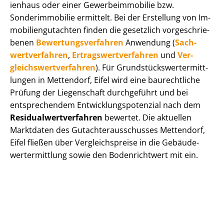
i­en­haus oder einer Ge­wer­be­im­mo­bi­lie bzw.
Sonderimmobilie ermittelt. Bei der Erstellung von Im­
mo­bi­li­en­gut­ach­ten finden die gesetzlich vor­ge­schrie­
be­nen
Be­wer­tungs­ver­fah­ren
Anwendung (
Sach­
wert­ver­fah­ren
,
Er­trags­wert­ver­fah­ren
und
Ver­
gleichs­wert­ver­fah­ren
). Für Grund­stücks­wert­ermitt­
lun­gen in Mettendorf, Eifel wird eine baurechtliche
Prüfung der Liegenschaft durchgeführt und bei
entsprechendem Ent­wick­lungs­po­ten­zi­al nach dem
Re­si­du­al­wert­ver­fah­ren
bewertet. Die aktuellen
Marktdaten des Gut­ach­ter­aus­schus­ses Mettendorf,
Eifel fließen über Ver­gleichs­prei­se in die Ge­bäu­de­
wert­ermitt­lung sowie den Bodenrichtwert mit ein.