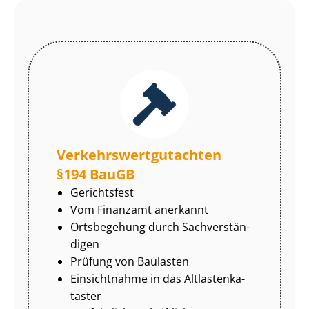
Ver­kehrs­wert­gut­ach­ten
§194 BauGB
Gerichtsfest
Vom Finanzamt anerkannt
Ortsbegehung durch Sach­ver­stän­
di­gen
Prüfung von Baulasten
Einsichtnahme in das Alt­las­ten­ka­
tas­ter