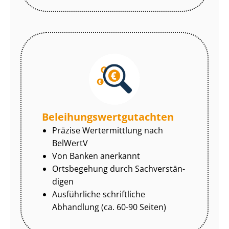
Be­lei­hungs­wert­gut­ach­ten
Präzise Wertermittlung nach
BelWertV
Von Banken anerkannt
Ortsbegehung durch Sach­ver­stän­
di­gen
Ausführliche schriftliche
Abhandlung (ca. 60-90 Seiten)