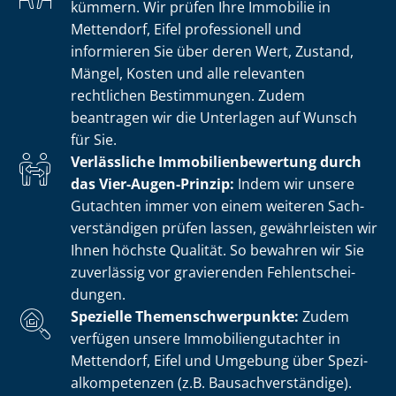
kümmern. Wir prüfen Ihre Immobilie in
Mettendorf, Eifel professionell und
informieren Sie über deren Wert, Zustand,
Mängel, Kosten und alle relevanten
rechtlichen Bestimmungen. Zudem
beantragen wir die Unterlagen auf Wunsch
für Sie.
Verlässliche Im­mo­bi­li­en­be­wer­tung durch
das Vier-Augen-Prinzip:
Indem wir unsere
Gutachten immer von einem weiteren Sach­
ver­stän­di­gen prüfen lassen, gewährleisten wir
Ihnen höchste Qualität. So bewahren wir Sie
zuverlässig vor gravierenden Fehl­ent­schei­
dun­gen.
Spezielle The­men­schwer­punk­te:
Zudem
verfügen unsere Im­mo­bi­li­en­gut­ach­ter in
Mettendorf, Eifel und Umgebung über Spe­zi­
al­kom­pe­ten­zen (z.B. Bau­sach­ver­stän­di­ge).