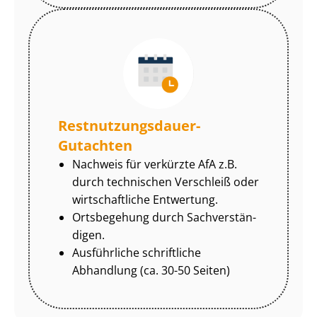
Rest­nut­zungs­dau­er-
Gutachten
Nachweis für verkürzte AfA z.B.
durch technischen Verschleiß oder
wirtschaftliche Entwertung.
Ortsbegehung durch Sach­ver­stän­
di­gen.
Ausführliche schriftliche
Abhandlung (ca. 30-50 Seiten)