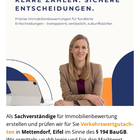
Als
Sachverständige
für Im­mo­bi­li­en­be­wer­tung
erstellen und prüfen wir für Sie
Ver­kehrs­wert­gut­ach­
ten
in
Mettendorf, Eifel
im Sinne des
§ 194 BauGB
.
Wir ermitteln unabhängig und fair den Marktwert