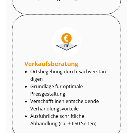
Ver­kaufs­be­ra­tung
Ortsbegehung durch Sach­ver­stän­
di­gen
Grundlage für optimale
Preisgestaltung
Verschafft Inen entscheidende
Ver­hand­lungs­vor­tei­le
Ausführliche schriftliche
Abhandlung (ca. 30-50 Seiten)