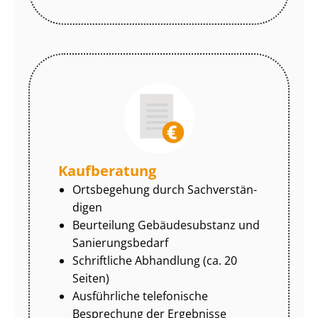
Kaufberatung
Ortsbegehung durch Sach­ver­stän­
di­gen
Beurteilung Gebäudesubstanz und
Sa­nie­rungs­be­darf
Schriftliche Abhandlung (ca. 20
Seiten)
Ausführliche telefonische
Besprechung der Ergebnisse