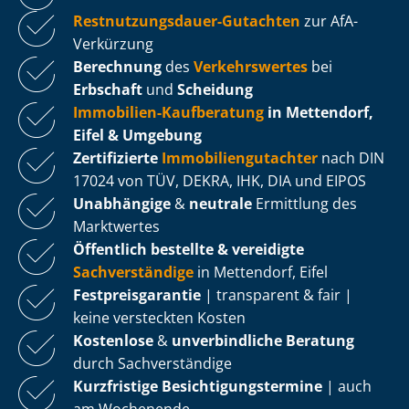
Rest­nut­zungs­dau­er-Gutachten
zur AfA-
Verkürzung
Berechnung
des
Verkehrswertes
bei
Erbschaft
und
Scheidung
Immobilien-Kaufberatung
in Mettendorf,
Eifel & Umgebung
Zertifizierte
Im­mo­bi­li­en­gut­ach­ter
nach DIN
17024 von TÜV, DEKRA, IHK, DIA und EIPOS
Unabhängige
&
neutrale
Ermittlung des
Marktwertes
Öffentlich bestellte & vereidigte
Sachverständige
in Mettendorf, Eifel
Fest­preis­ga­ran­tie
| transparent & fair |
keine versteckten Kosten
Kostenlose
&
unverbindliche Beratung
durch Sachverständige
Kurzfristige Be­sich­ti­gungs­ter­mi­ne
| auch
am Wochenende