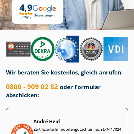
4,9
Bewertungen
4791
Wir beraten Sie kostenlos, gleich anrufen:
0800 - 909 02 82
oder Formular
abschicken:
André Heid
Zertifizierte Im­mo­bi­li­en­gut­ach­ter nach DIN 17024