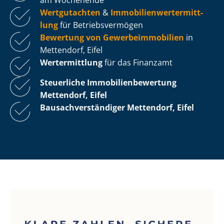
Wertgutachten
&
Im­mo­bi­li­en­wert­ermitt­
lung
für Be­triebs­ver­mö­gen
Bewertung von Ge­wer­be­im­mo­bi­li­en
in
Mettendorf, Eifel
Wertermittlung
für das Finanzamt
Steuerliche Im­mo­bi­li­en­be­wer­tung
Mettendorf, Eifel
Bau­sach­ver­stän­di­ger Mettendorf, Eifel