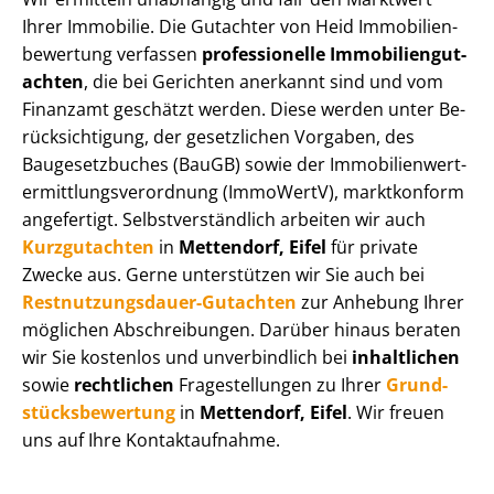
Ihrer Immobilie. Die Gutachter von Heid Im­mo­bi­li­en­
be­wer­tung verfassen
professionelle Im­mo­bi­li­en­gut­
ach­ten
, die bei Gerichten anerkannt sind und vom
Finanzamt geschätzt werden. Diese werden unter Be­
rück­sich­ti­gung, der gesetzlichen Vorgaben, des
Baugesetzbuches (BauGB) sowie der Im­mo­bi­li­en­wert­
ermitt­lungs­ver­ord­nung (ImmoWertV), marktkonform
angefertigt. Selbst­ver­ständ­lich arbeiten wir auch
Kurzgutachten
in
Mettendorf, Eifel
für private
Zwecke aus. Gerne unterstützen wir Sie auch bei
Rest­nut­zungs­dau­er-Gutachten
zur Anhebung Ihrer
möglichen Abschreibungen. Darüber hinaus beraten
wir Sie kostenlos und unverbindlich bei
inhaltlichen
sowie
rechtlichen
Fragestellungen zu Ihrer
Grund­
stücks­be­wer­tung
in
Mettendorf, Eifel
. Wir freuen
uns auf Ihre Kontaktaufnahme.