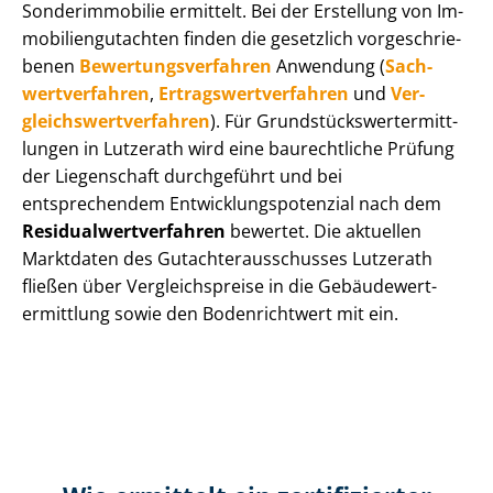
Sonderimmobilie ermittelt. Bei der Erstellung von Im­
mo­bi­li­en­gut­ach­ten finden die gesetzlich vor­ge­schrie­
be­nen
Be­wer­tungs­ver­fah­ren
Anwendung (
Sach­
wert­ver­fah­ren
,
Er­trags­wert­ver­fah­ren
und
Ver­
gleichs­wert­ver­fah­ren
). Für Grund­stücks­wert­ermitt­
lun­gen in Lutzerath wird eine baurechtliche Prüfung
der Liegenschaft durchgeführt und bei
entsprechendem Ent­wick­lungs­po­ten­zi­al nach dem
Re­si­du­al­wert­ver­fah­ren
bewertet. Die aktuellen
Marktdaten des Gut­ach­ter­aus­schus­ses Lutzerath
fließen über Ver­gleichs­prei­se in die Ge­bäu­de­wert­
ermitt­lung sowie den Bodenrichtwert mit ein.