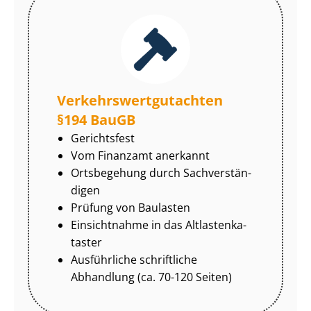
Ver­kehrs­wert­gut­ach­ten
§194 BauGB
Gerichtsfest
Vom Finanzamt anerkannt
Ortsbegehung durch Sach­ver­stän­
di­gen
Prüfung von Baulasten
Einsichtnahme in das Alt­las­ten­ka­
tas­ter
Ausführliche schriftliche
Abhandlung (ca. 70-120 Seiten)