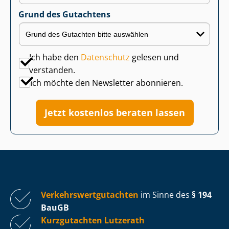
Grund des Gutachtens
Ich habe den
Datenschutz
gelesen und
verstanden.
Ich möchte den Newsletter abonnieren.
Jetzt kostenlos beraten lassen
Ver­kehrs­wert­gut­ach­ten
im Sinne des
§ 194
BauGB
Kurzgutachten Lutzerath