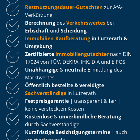
Rest­nut­zungs­dau­er-Gutachten
zur AfA-
Verkürzung
Berechnung
des
Verkehrswertes
bei
Erbschaft
und
Scheidung
Immobilien-Kaufberatung
in Lutzerath &
Umgebung
Zertifizierte
Im­mo­bi­li­en­gut­ach­ter
nach DIN
17024 von TÜV, DEKRA, IHK, DIA und EIPOS
Unabhängige
&
neutrale
Ermittlung des
Marktwertes
Öffentlich bestellte & vereidigte
Sachverständige
in Lutzerath
Fest­preis­ga­ran­tie
| transparent & fair |
keine versteckten Kosten
Kostenlose
&
unverbindliche Beratung
durch Sachverständige
Kurzfristige Be­sich­ti­gungs­ter­mi­ne
| auch
am Wochenende