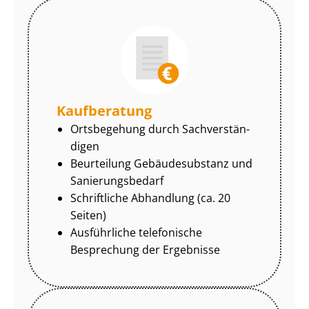
Kaufberatung
Ortsbegehung durch Sach­ver­stän­
di­gen
Beurteilung Gebäudesubstanz und
Sa­nie­rungs­be­darf
Schriftliche Abhandlung (ca. 20
Seiten)
Ausführliche telefonische
Besprechung der Ergebnisse