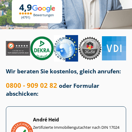
4,9
Bewertungen
4791
Wir beraten Sie kostenlos, gleich anrufen:
0800 - 909 02 82
oder Formular
abschicken:
André Heid
Zertifizierte Im­mo­bi­li­en­gut­ach­ter nach DIN 17024