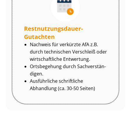
Rest­nut­zungs­dau­er-
Gutachten
Nachweis für verkürzte AfA z.B.
durch technischen Verschleiß oder
wirtschaftliche Entwertung.
Ortsbegehung durch Sach­ver­stän­
di­gen.
Ausführliche schriftliche
Abhandlung (ca. 30-50 Seiten)