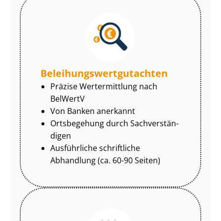
Be­lei­hungs­wert­gut­ach­ten
Präzise Wertermittlung nach
BelWertV
Von Banken anerkannt
Ortsbegehung durch Sach­ver­stän­
di­gen
Ausführliche schriftliche
Abhandlung (ca. 60-90 Seiten)