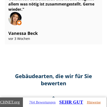
allem was nötig ist zu­sam­men­ge­stellt. Gerne
wieder.
Vanessa Beck
vor 3 Wochen
Gebäudearten, die wir für Sie
bewerten
SEHR GUT
ICHNET
.org
764 Bewertungen
Hinweise