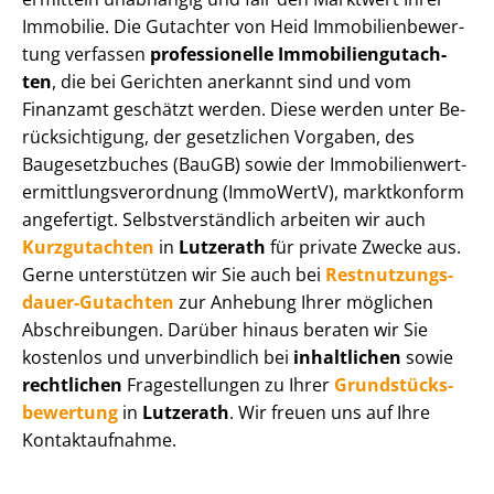
Immobilie. Die Gutachter von Heid Im­mo­bi­li­en­be­wer­
tung verfassen
professionelle Im­mo­bi­li­en­gut­ach­
ten
, die bei Gerichten anerkannt sind und vom
Finanzamt geschätzt werden. Diese werden unter Be­
rück­sich­ti­gung, der gesetzlichen Vorgaben, des
Baugesetzbuches (BauGB) sowie der Im­mo­bi­li­en­wert­
ermitt­lungs­ver­ord­nung (ImmoWertV), marktkonform
angefertigt. Selbst­ver­ständ­lich arbeiten wir auch
Kurzgutachten
in
Lutzerath
für private Zwecke aus.
Gerne unterstützen wir Sie auch bei
Rest­nut­zungs­
dau­er-Gutachten
zur Anhebung Ihrer möglichen
Abschreibungen. Darüber hinaus beraten wir Sie
kostenlos und unverbindlich bei
inhaltlichen
sowie
rechtlichen
Fragestellungen zu Ihrer
Grund­stücks­
be­wer­tung
in
Lutzerath
. Wir freuen uns auf Ihre
Kontaktaufnahme.