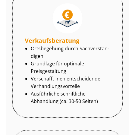
Ver­kaufs­be­ra­tung
Ortsbegehung durch Sach­ver­stän­
di­gen
Grundlage für optimale
Preisgestaltung
Verschafft Inen entscheidende
Ver­hand­lungs­vor­tei­le
Ausführliche schriftliche
Abhandlung (ca. 30-50 Seiten)