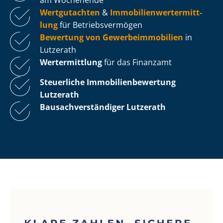
Wertgutachten
&
Im­mo­bi­li­en­wert­ermitt­
lung
für Be­triebs­ver­mö­gen
Bewertung von Ge­wer­be­im­mo­bi­li­en
in
Lutzerath
Wertermittlung
für das Finanzamt
Steuerliche Im­mo­bi­li­en­be­wer­tung
Lutzerath
Bau­sach­ver­stän­di­ger Lutzerath