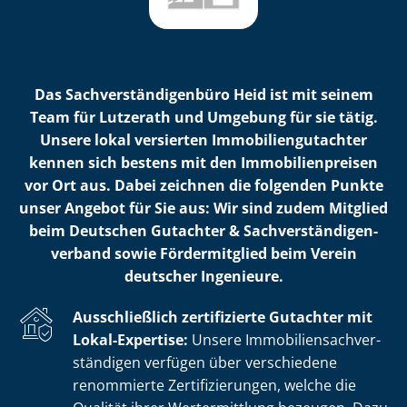
Das Sach­ver­stän­di­gen­bü­ro Heid ist mit seinem
Team für Lutzerath und Umgebung für sie tätig.
Unsere lokal versierten Im­mo­bi­li­en­gut­ach­ter
kennen sich bestens mit den Im­mo­bi­li­en­prei­sen
vor Ort aus. Dabei zeichnen die folgenden Punkte
unser Angebot für Sie aus: Wir sind zudem Mitglied
beim Deutschen Gutachter & Sach­ver­stän­di­gen­
ver­band sowie Fördermitglied beim Verein
deutscher Ingenieure.
Ausschließlich zertifizierte Gutachter mit
Lokal-Expertise:
Unsere Im­mo­bi­li­en­sach­ver­
stän­di­gen verfügen über verschiedene
renommierte Zer­ti­fi­zie­run­gen, welche die