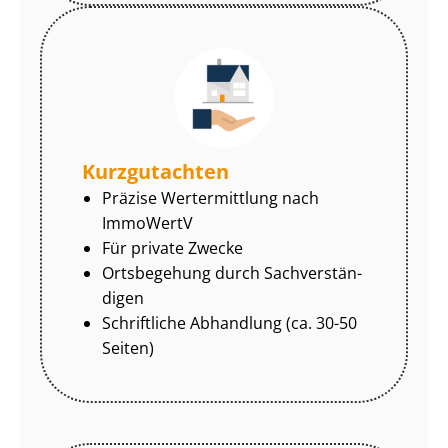
Kurzgutachten
Präzise Wertermittlung nach
ImmoWertV
Für private Zwecke
Ortsbegehung durch Sach­ver­stän­
di­gen
Schriftliche Abhandlung (ca. 30-50
Seiten)