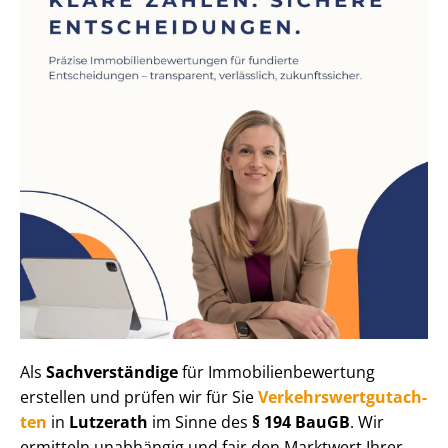
Als
Sachverständige
für Im­mo­bi­li­en­be­wer­tung
erstellen und prüfen wir für Sie
Ver­kehrs­wert­gut­ach­
ten
in
Lutzerath
im Sinne des
§ 194 BauGB
. Wir
ermitteln unabhängig und fair den Marktwert Ihrer