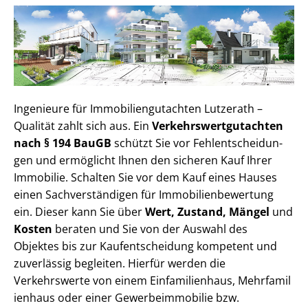
Ingenieure für Im­mo­bi­li­en­gut­ach­ten Lutzerath –
Qualität zahlt sich aus. Ein
Ver­kehrs­wert­gut­ach­ten
nach § 194 BauGB
schützt Sie vor Fehl­ent­schei­dun­
gen und ermöglicht Ihnen den sicheren Kauf Ihrer
Immobilie. Schalten Sie vor dem Kauf eines Hauses
einen Sach­ver­stän­di­gen für Im­mo­bi­li­en­be­wer­tung
ein. Dieser kann Sie über
Wert, Zustand, Mängel
und
Kosten
beraten und Sie von der Auswahl des
Objektes bis zur Kauf­ent­schei­dung kompetent und
zuverlässig begleiten. Hierfür werden die
Verkehrswerte von einem Einfamilienhaus, Mehr­fa­mi­l
i­en­haus oder einer Ge­wer­be­im­mo­bi­lie bzw.