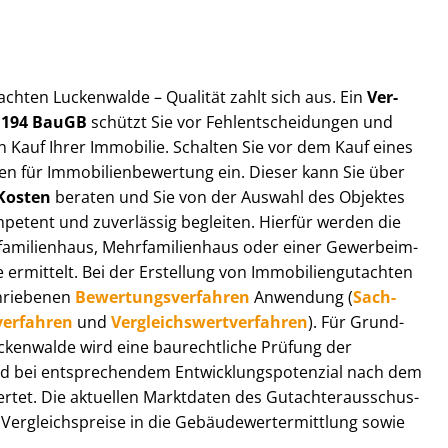
ut­ach­ten Luckenwalde – Qualität zahlt sich aus. Ein
Ver­
§ 194 BauGB
schützt Sie vor Fehl­ent­schei­dun­gen und
 Kauf Ihrer Immobilie. Schalten Sie vor dem Kauf eines
n für Im­mo­bi­li­en­be­wer­tung ein. Dieser kann Sie über
Kosten
beraten und Sie von der Auswahl des Objektes
ompetent und zuverlässig begleiten. Hierfür werden die
ilienhaus, Mehr­fa­mi­li­en­haus oder einer Ge­wer­be­im­
rmittelt. Bei der Erstellung von Im­mo­bi­li­en­gut­ach­ten
hrie­be­nen
Be­wer­tungs­ver­fah­ren
Anwendung (
Sach­
ver­fah­ren
und
Ver­gleichs­wert­ver­fah­ren
). Für Grund­
 Luckenwalde wird eine baurechtliche Prüfung der
 bei entsprechendem Ent­wick­lungs­po­ten­zi­al nach dem
tet. Die aktuellen Marktdaten des Gut­ach­ter­aus­schus­
r­gleichs­prei­se in die Ge­bäu­de­wert­ermitt­lung sowie