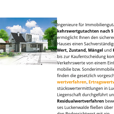
Ingenieure für Im­mo­bi­li­en­g
kehrs­wert­gut­ach­ten nach 
ermöglicht Ihnen den sicheren
Hauses einen Sach­ver­stän­di­ge
Wert, Zustand, Mängel
und
bis zur Kauf­ent­schei­dung k
Verkehrswerte von einem Einfam
mo­bi­lie bzw. Sonderimmobilie e
finden die gesetzlich vor­ge­sc
wert­ver­fah­ren
,
Er­trags­wert­
stücks­wert­ermitt­lun­gen in
Liegenschaft durchgeführt und
Re­si­du­al­wert­ver­fah­ren
bewer
ses Luckenwalde fließen über Ve
den Bodenrichtwert mit ein.