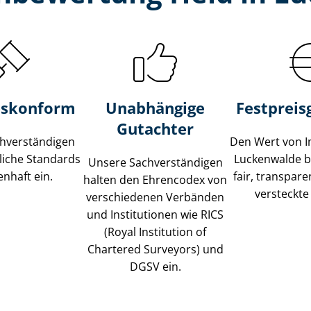
s­konform
Unabhängige
Festpreis​
Gutachter
­ver­stän­di­gen
Den Wert von I
liche Standards
Luckenwalde b
Unsere Sach­ver­stän­di­gen
nhaft ein.
fair, transpar
halten den Ehrencodex von
versteckte
verschiedenen Verbänden
und Institutionen wie RICS
(Royal Institution of
Chartered Surveyors) und
DGSV ein.