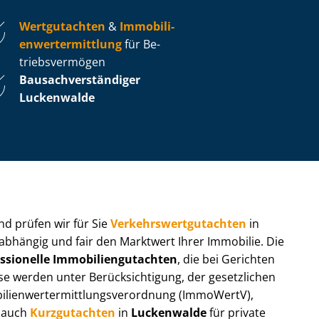
Wertgutachten
&
Im­mo­bi­li­
en­wert­ermitt­lung
für Be­
triebs­ver­mö­gen
Bau­sach­ver­stän­di­ger
Luckenwalde
 und prüfen wir für Sie
Ver­kehrs­wert­gut­ach­ten
in
nabhängig und fair den Marktwert Ihrer Immobilie. Die
ssionelle Im­mo­bi­li­en­gut­ach­ten
, die bei Gerichten
werden unter Be­rück­sich­ti­gung, der gesetzlichen
i­en­wert­ermitt­lungs­ver­ord­nung (ImmoWertV),
r auch
Kurzgutachten
in
Luckenwalde
für private