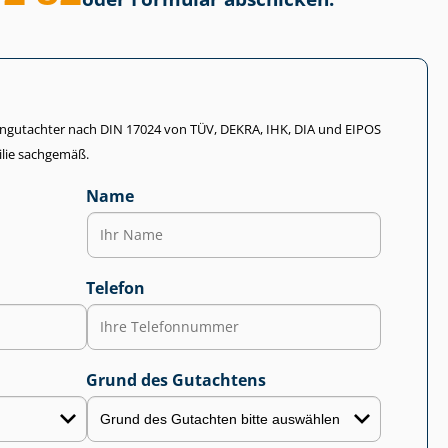
li­en­gut­ach­ter nach DIN 17024 von TÜV, DEKRA, IHK, DIA und EIPOS
lie sachgemäß.
Name
Telefon
Grund des Gutachtens