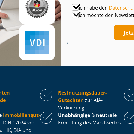
Ich habe den
Datenschu
Ich möchte den Newslet
Jet
hten
Rest­nut­zungs­dau­er-
de
Gutachten
zur AfA-
Verkürzung
e
Im­mo­bi­li­en­gut­
Unabhängige
&
neutrale
 DIN 17024 von
Ermittlung des Marktwertes
, IHK, DIA und