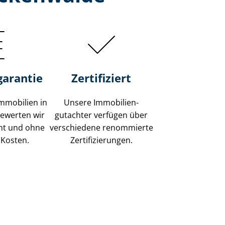
garantie
Zertifiziert
mmobilien in
Unsere Immobilien­
ewerten wir
gutachter verfügen über
ent und ohne
verschiedene renommierte
 Kosten.
Zer­ti­fi­zie­run­gen.