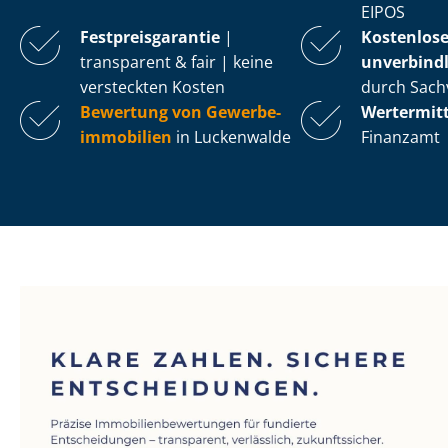
EIPOS
Fest­preis­ga­ran­tie
|
Kostenlos
transparent & fair | keine
unverbindl
versteckten Kosten
durch Sach
Bewertung von Ge­wer­be­
Wertermit
im­mo­bi­li­en
in Luckenwalde
Finanzamt