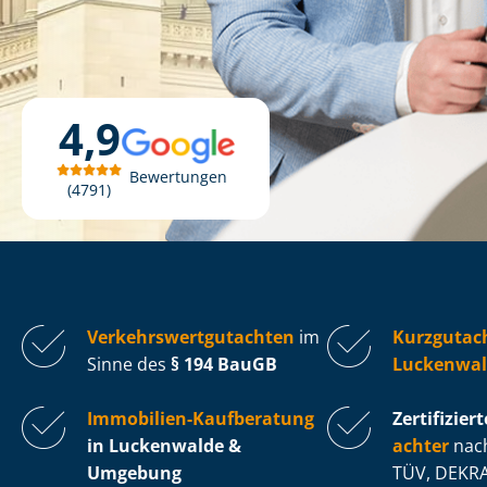
4,9
Bewertungen
4791
Ver­kehrs­wert­gut­ach­ten
im
Kurzgutac
Sinne des
§ 194 BauGB
Luckenwal
Immobilien-Kaufberatung
Zertifiziert
in Luckenwalde &
ach­ter
nach
Umgebung
TÜV, DEKRA