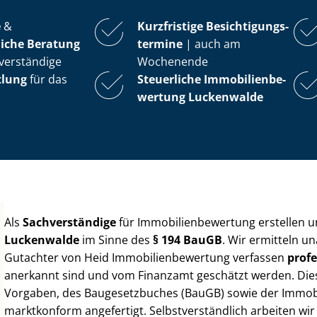
e
&
Kurzfristige Be­sich­ti­gungs­
iche Beratung
ter­mi­ne
| auch am
verständige
Wochenende
tlung
für das
Steuerliche Im­mo­bi­li­en­be­
wer­tung
Luckenwalde
Als
Sachverständige
für Im­mo­bi­li­en­be­wer­tung erstellen
Luckenwalde
im Sinne des
§ 194 BauGB
. Wir ermitteln u
Gutachter von Heid Im­mo­bi­li­en­be­wer­tung verfassen
profe
anerkannt sind und vom Finanzamt geschätzt werden. Diese 
Vorgaben, des Baugesetzbuches (BauGB) sowie der Im­mo­bi­l
marktkonform angefertigt. Selbst­ver­ständ­lich arbeiten wi