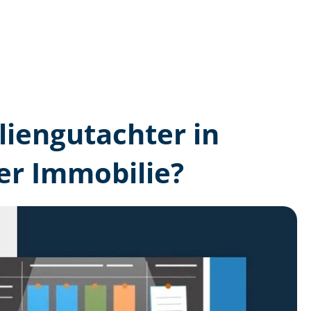
lien­gutachter in
er Immobilie?