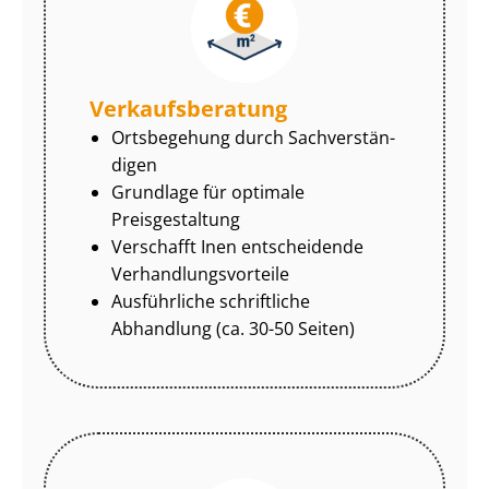
Ver­kaufs­be­ra­tung
Ortsbegehung durch Sach­ver­stän­
di­gen
Grundlage für optimale
Preisgestaltung
Verschafft Inen entscheidende
Ver­hand­lungs­vor­tei­le
Ausführliche schriftliche
Abhandlung (ca. 30-50 Seiten)