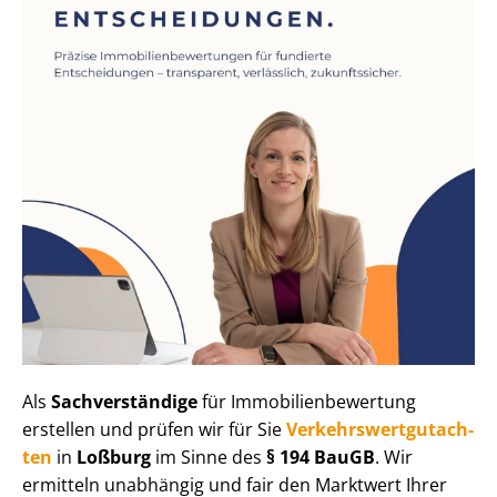
Als
Sachverständige
für Im­mo­bi­li­en­be­wer­tung
erstellen und prüfen wir für Sie
Ver­kehrs­wert­gut­ach­
ten
in
Loßburg
im Sinne des
§ 194 BauGB
. Wir
ermitteln unabhängig und fair den Marktwert Ihrer