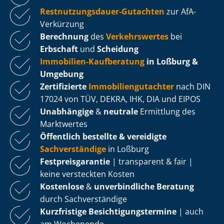
Rest­nut­zungs­dau­er-Gutachten
zur AfA-
Verkürzung
Berechnung
des
Verkehrswertes
bei
Erbschaft
und
Scheidung
Immobilien-Kaufberatung
in Loßburg &
Umgebung
Zertifizierte
Im­mo­bi­li­en­gut­ach­ter
nach DIN
17024 von TÜV, DEKRA, IHK, DIA und EIPOS
Unabhängige
&
neutrale
Ermittlung des
Marktwertes
Öffentlich bestellte & vereidigte
Sachverständige
in Loßburg
Fest­preis­ga­ran­tie
| transparent & fair |
keine versteckten Kosten
Kostenlose
&
unverbindliche Beratung
durch Sachverständige
Kurzfristige Be­sich­ti­gungs­ter­mi­ne
| auch
am Wochenende