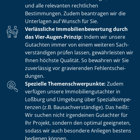
und alle relevanten rechtlichen
Bestimmungen. Zudem beantragen wir die
Unterlagen auf Wunsch für Sie.
Verlässliche Im­mo­bi­li­en­be­wer­tung durch
das Vier-Augen-Prinzip:
Indem wir unsere
Gutachten immer von einem weiteren Sach­
ver­stän­di­gen prüfen lassen, gewährleisten wir
Ihnen höchste Qualität. So bewahren wir Sie
zuverlässig vor gravierenden Fehl­ent­schei­
dun­gen.
Spezielle The­men­schwer­punk­te:
Zudem
verfügen unsere Im­mo­bi­li­en­gut­ach­ter in
Loßburg und Umgebung über Spe­zi­al­kom­pe­
ten­zen (z.B. Bau­sach­ver­stän­di­ge). Das heißt:
Wir suchen nicht irgendeinen Gutachter für
Ihr Projekt, sondern den optimal geeigneten,
sodass wir auch besondere Anliegen bestens
bedienen können.