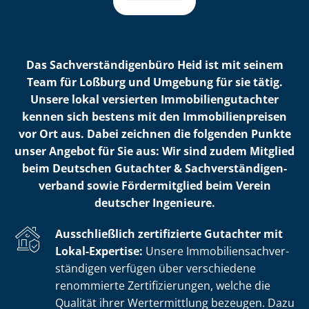
Das Sach­ver­stän­di­gen­bü­ro Heid ist mit seinem
Team für Loßburg und Umgebung für sie tätig.
Unsere lokal versierten Im­mo­bi­li­en­gut­ach­ter
kennen sich bestens mit den Im­mo­bi­li­en­prei­sen
vor Ort aus. Dabei zeichnen die folgenden Punkte
unser Angebot für Sie aus: Wir sind zudem Mitglied
beim Deutschen Gutachter & Sach­ver­stän­di­gen­
ver­band sowie Fördermitglied beim Verein
deutscher Ingenieure.
Ausschließlich zertifizierte Gutachter mit
Lokal-Expertise:
Unsere Im­mo­bi­li­en­sach­ver­
stän­di­gen verfügen über verschiedene
renommierte Zer­ti­fi­zie­run­gen, welche die
Qualität ihrer Wertermittlung bezeugen. Dazu