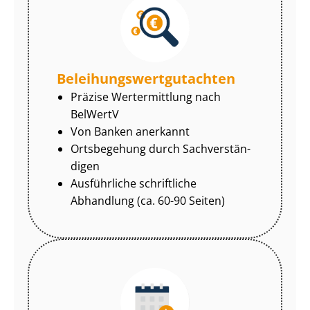
Be­lei­hungs­wert­gut­ach­ten
Präzise Wertermittlung nach
BelWertV
Von Banken anerkannt
Ortsbegehung durch Sach­ver­stän­
di­gen
Ausführliche schriftliche
Abhandlung (ca. 60-90 Seiten)