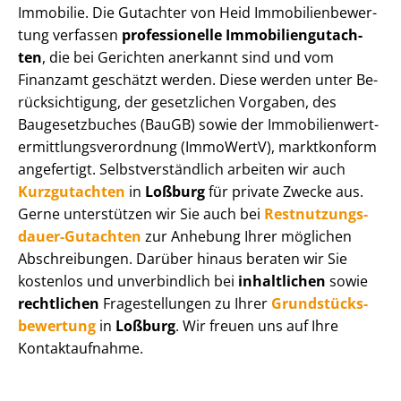
Immobilie. Die Gutachter von Heid Im­mo­bi­li­en­be­wer­
tung verfassen
professionelle Im­mo­bi­li­en­gut­ach­
ten
, die bei Gerichten anerkannt sind und vom
Finanzamt geschätzt werden. Diese werden unter Be­
rück­sich­ti­gung, der gesetzlichen Vorgaben, des
Baugesetzbuches (BauGB) sowie der Im­mo­bi­li­en­wert­
ermitt­lungs­ver­ord­nung (ImmoWertV), marktkonform
angefertigt. Selbst­ver­ständ­lich arbeiten wir auch
Kurzgutachten
in
Loßburg
für private Zwecke aus.
Gerne unterstützen wir Sie auch bei
Rest­nut­zungs­
dau­er-Gutachten
zur Anhebung Ihrer möglichen
Abschreibungen. Darüber hinaus beraten wir Sie
kostenlos und unverbindlich bei
inhaltlichen
sowie
rechtlichen
Fragestellungen zu Ihrer
Grund­stücks­
be­wer­tung
in
Loßburg
. Wir freuen uns auf Ihre
Kontaktaufnahme.