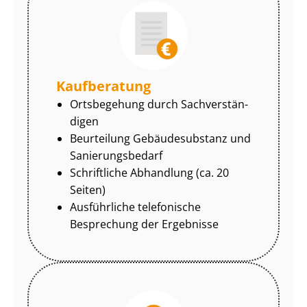
Kaufberatung
Ortsbegehung durch Sach­ver­stän­
di­gen
Beurteilung Gebäudesubstanz und
Sa­nie­rungs­be­darf
Schriftliche Abhandlung (ca. 20
Seiten)
Ausführliche telefonische
Besprechung der Ergebnisse