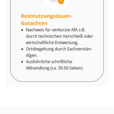
Rest­nut­zungs­dau­er-
Gutachten
Nachweis für verkürzte AfA z.B.
durch technischen Verschleiß oder
wirtschaftliche Entwertung.
Ortsbegehung durch Sach­ver­stän­
di­gen.
Ausführliche schriftliche
Abhandlung (ca. 30-50 Seiten)