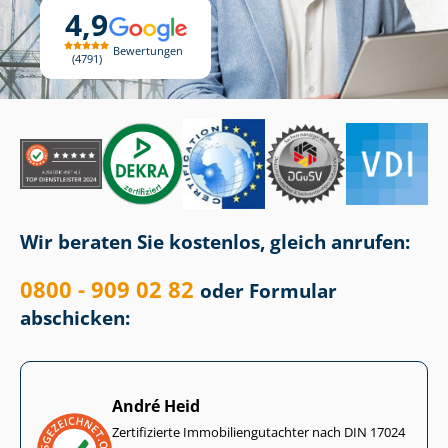
4,9
Bewertungen
4791
Wir beraten Sie kostenlos, gleich anrufen:
0800 - 909 02 82
oder Formular
abschicken:
André Heid
Zertifizierte Im­mo­bi­li­en­gut­ach­ter nach DIN 17024