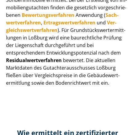
Sonderimmobilie ermittelt. Bei der Erstellung von Im­
mo­bi­li­en­gut­ach­ten finden die gesetzlich vor­ge­schrie­
be­nen
Be­wer­tungs­ver­fah­ren
Anwendung (
Sach­
wert­ver­fah­ren
,
Er­trags­wert­ver­fah­ren
und
Ver­
gleichs­wert­ver­fah­ren
). Für Grund­stücks­wert­ermitt­
lun­gen in Loßburg wird eine baurechtliche Prüfung
der Liegenschaft durchgeführt und bei
entsprechendem Ent­wick­lungs­po­ten­zi­al nach dem
Re­si­du­al­wert­ver­fah­ren
bewertet. Die aktuellen
Marktdaten des Gut­ach­ter­aus­schus­ses Loßburg
fließen über Ver­gleichs­prei­se in die Ge­bäu­de­wert­
ermitt­lung sowie den Bodenrichtwert mit ein.
Wie ermittelt ein zertifizierter