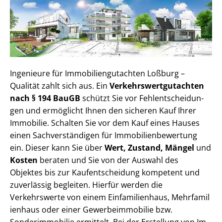
Ingenieure für Im­mo­bi­li­en­gut­ach­ten Loßburg –
Qualität zahlt sich aus. Ein
Ver­kehrs­wert­gut­ach­ten
nach § 194 BauGB
schützt Sie vor Fehl­ent­schei­dun­
gen und ermöglicht Ihnen den sicheren Kauf Ihrer
Immobilie. Schalten Sie vor dem Kauf eines Hauses
einen Sach­ver­stän­di­gen für Im­mo­bi­li­en­be­wer­tung
ein. Dieser kann Sie über
Wert, Zustand, Mängel
und
Kosten
beraten und Sie von der Auswahl des
Objektes bis zur Kauf­ent­schei­dung kompetent und
zuverlässig begleiten. Hierfür werden die
Verkehrswerte von einem Einfamilienhaus, Mehr­fa­mi­l
i­en­haus oder einer Ge­wer­be­im­mo­bi­lie bzw.