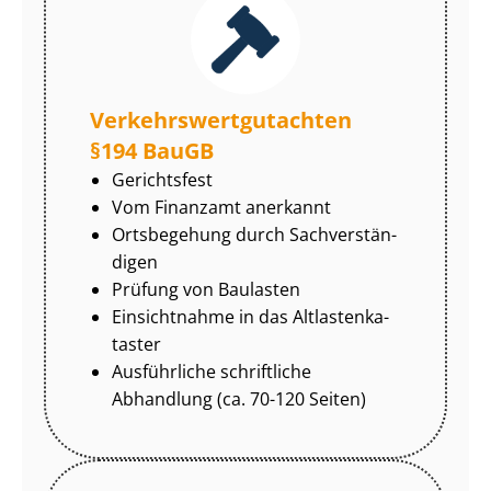
Ver­kehrs­wert­gut­ach­ten
§194 BauGB
Gerichtsfest
Vom Finanzamt anerkannt
Ortsbegehung durch Sach­ver­stän­
di­gen
Prüfung von Baulasten
Einsichtnahme in das Alt­las­ten­ka­
tas­ter
Ausführliche schriftliche
Abhandlung (ca. 70-120 Seiten)