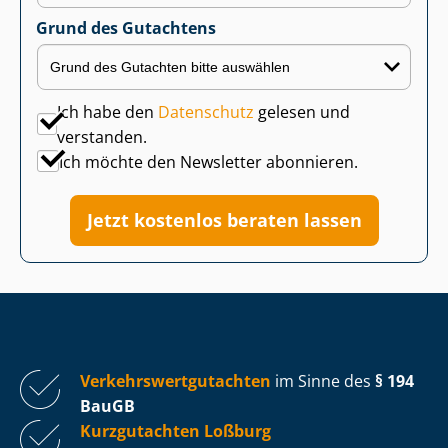
Grund des Gutachtens
Ich habe den
Datenschutz
gelesen und
verstanden.
Ich möchte den Newsletter abonnieren.
Jetzt kostenlos beraten lassen
Ver­kehrs­wert­gut­ach­ten
im Sinne des
§ 194
BauGB
Kurzgutachten Loßburg