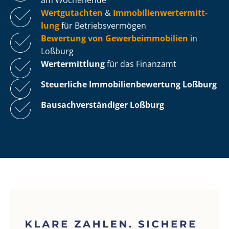
Wertgutachten
&
Im­mo­bi­li­en­wert­ermitt­
lung
für Be­triebs­ver­mö­gen
Bewertung von Ge­wer­be­im­mo­bi­li­en
in
Loßburg
Wertermittlung
für das Finanzamt
Steuerliche Im­mo­bi­li­en­be­wer­tung
Loßburg
Bau­sach­ver­stän­di­ger Loßburg