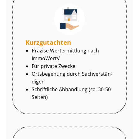
Kurzgutachten
Präzise Wertermittlung nach
ImmoWertV
Für private Zwecke
Ortsbegehung durch Sach­ver­stän­
di­gen
Schriftliche Abhandlung (ca. 30-50
Seiten)