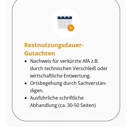
Rest­nut­zungs­dau­er-
Gutachten
Nachweis für verkürzte AfA z.B.
durch technischen Verschleiß oder
wirtschaftliche Entwertung.
Ortsbegehung durch Sach­ver­stän­
di­gen.
Ausführliche schriftliche
Abhandlung (ca. 30-50 Seiten)