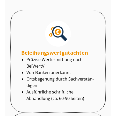
Be­lei­hungs­wert­gut­ach­ten
Präzise Wertermittlung nach
BelWertV
Von Banken anerkannt
Ortsbegehung durch Sach­ver­stän­
di­gen
Ausführliche schriftliche
Abhandlung (ca. 60-90 Seiten)