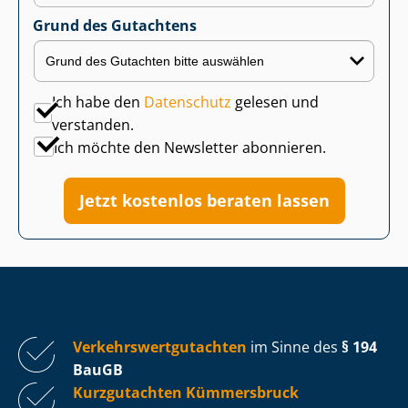
Grund des Gutachtens
Ich habe den
Datenschutz
gelesen und
verstanden.
Ich möchte den Newsletter abonnieren.
Jetzt kostenlos beraten lassen
Ver­kehrs­wert­gut­ach­ten
im Sinne des
§ 194
BauGB
Kurzgutachten Kümmersbruck