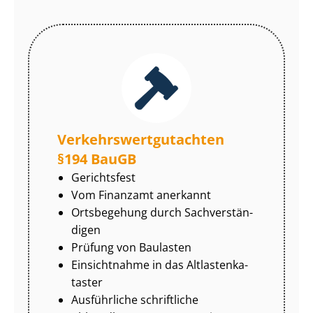
Ver­kehrs­wert­gut­ach­ten
§194 BauGB
Gerichtsfest
Vom Finanzamt anerkannt
Ortsbegehung durch Sach­ver­stän­
di­gen
Prüfung von Baulasten
Einsichtnahme in das Alt­las­ten­ka­
tas­ter
Ausführliche schriftliche