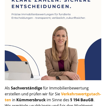
Als
Sachverständige
für Im­mo­bi­li­en­be­wer­tung
erstellen und prüfen wir für Sie
Ver­kehrs­wert­gut­ach­
ten
in
Kümmersbruck
im Sinne des
§ 194 BauGB
.
Wir ermitteln unabhängig und fair den Marktwert