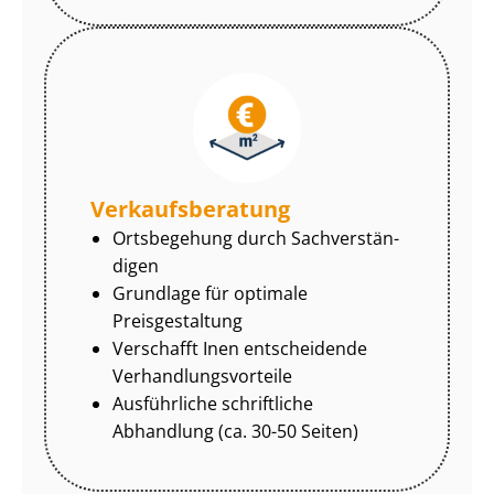
Ver­kaufs­be­ra­tung
Ortsbegehung durch Sach­ver­stän­
di­gen
Grundlage für optimale
Preisgestaltung
Verschafft Inen entscheidende
Ver­hand­lungs­vor­tei­le
Ausführliche schriftliche
Abhandlung (ca. 30-50 Seiten)