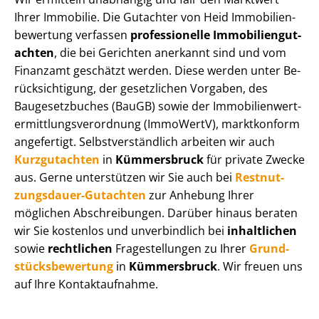
Ihrer Immobilie. Die Gutachter von Heid Im­mo­bi­li­en­
be­wer­tung verfassen
professionelle Im­mo­bi­li­en­gut­
ach­ten
, die bei Gerichten anerkannt sind und vom
Finanzamt geschätzt werden. Diese werden unter Be­
rück­sich­ti­gung, der gesetzlichen Vorgaben, des
Baugesetzbuches (BauGB) sowie der Im­mo­bi­li­en­wert­
ermitt­lungs­ver­ord­nung (ImmoWertV), marktkonform
angefertigt. Selbst­ver­ständ­lich arbeiten wir auch
Kurzgutachten
in
Kümmersbruck
für private Zwecke
aus. Gerne unterstützen wir Sie auch bei
Rest­nut­
zungs­dau­er-Gutachten
zur Anhebung Ihrer
möglichen Abschreibungen. Darüber hinaus beraten
wir Sie kostenlos und unverbindlich bei
inhaltlichen
sowie
rechtlichen
Fragestellungen zu Ihrer
Grund­
stücks­be­wer­tung
in
Kümmersbruck
. Wir freuen uns
auf Ihre Kontaktaufnahme.