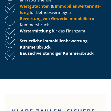
Wertgutachten
&
Im­mo­bi­li­en­wert­ermitt­
lung
für Be­triebs­ver­mö­gen
Bewertung von Ge­wer­be­im­mo­bi­li­en
in
Kümmersbruck
Wertermittlung
für das Finanzamt
Steuerliche Im­mo­bi­li­en­be­wer­tung
Kümmersbruck
Bau­sach­ver­stän­di­ger Kümmersbruck