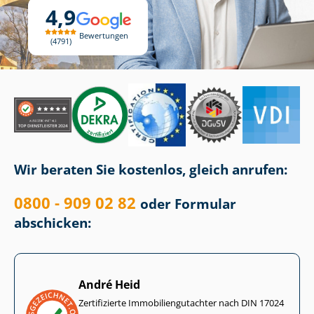
4,9
Bewertungen
4791
Wir beraten Sie kostenlos, gleich anrufen:
0800 - 909 02 82
oder Formular
abschicken:
André Heid
Zertifizierte Im­mo­bi­li­en­gut­ach­ter nach DIN 17024