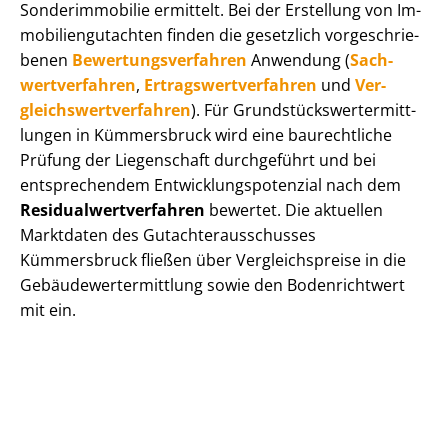
Sonderimmobilie ermittelt. Bei der Erstellung von Im­
mo­bi­li­en­gut­ach­ten finden die gesetzlich vor­ge­schrie­
be­nen
Be­wer­tungs­ver­fah­ren
Anwendung (
Sach­
wert­ver­fah­ren
,
Er­trags­wert­ver­fah­ren
und
Ver­
gleichs­wert­ver­fah­ren
). Für Grund­stücks­wert­ermitt­
lun­gen in Kümmersbruck wird eine baurechtliche
Prüfung der Liegenschaft durchgeführt und bei
entsprechendem Ent­wick­lungs­po­ten­zi­al nach dem
Re­si­du­al­wert­ver­fah­ren
bewertet. Die aktuellen
Marktdaten des Gut­ach­ter­aus­schus­ses
Kümmersbruck fließen über Ver­gleichs­prei­se in die
Ge­bäu­de­wert­ermitt­lung sowie den Bodenrichtwert
mit ein.