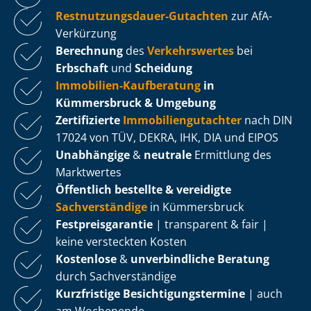
Rest­nut­zungs­dau­er-Gutachten
zur AfA-
Verkürzung
Berechnung
des
Verkehrswertes
bei
Erbschaft
und
Scheidung
Immobilien-Kaufberatung
in
Kümmersbruck & Umgebung
Zertifizierte
Im­mo­bi­li­en­gut­ach­ter
nach DIN
17024 von TÜV, DEKRA, IHK, DIA und EIPOS
Unabhängige
&
neutrale
Ermittlung des
Marktwertes
Öffentlich bestellte & vereidigte
Sachverständige
in Kümmersbruck
Fest­preis­ga­ran­tie
| transparent & fair |
keine versteckten Kosten
Kostenlose
&
unverbindliche Beratung
durch Sachverständige
Kurzfristige Be­sich­ti­gungs­ter­mi­ne
| auch
am Wochenende