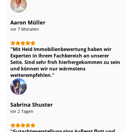
Aaron Müller
vor 7 Monaten
Mit Heid Im­mo­bi­li­en­be­wer­tung haben wir
Experten in Ihrem Fachbereich an unserer
Seite. Sind sehr froh hierhergekommen zu sein
und können wir nur wärmstens
weiterempfehlen.
Sabrina Shuster
vor 2 Tagen
Gut­ach­ten­er­stel­lung ging äußerst flott und