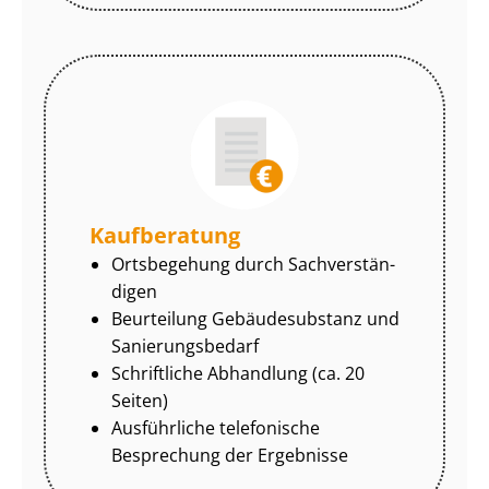
Kaufberatung
Ortsbegehung durch Sach­ver­stän­
di­gen
Beurteilung Gebäudesubstanz und
Sa­nie­rungs­be­darf
Schriftliche Abhandlung (ca. 20
Seiten)
Ausführliche telefonische
Besprechung der Ergebnisse