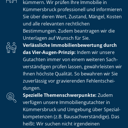
kümmern. Wir prüfen Ihre Immobilie in
Kümmersbruck professionell und informieren
Sie über deren Wert, Zustand, Mängel, Kosten
und alle relevanten rechtlichen
Bestimmungen. Zudem beantragen wir die
Unterlagen auf Wunsch für Sie.
Verlässliche Im­mo­bi­li­en­be­wer­tung durch
das Vier-Augen-Prinzip:
Indem wir unsere
Gutachten immer von einem weiteren Sach­
ver­stän­di­gen prüfen lassen, gewährleisten wir
Ihnen höchste Qualität. So bewahren wir Sie
zuverlässig vor gravierenden Fehl­ent­schei­
dun­gen.
Spezielle The­men­schwer­punk­te:
Zudem
verfügen unsere Im­mo­bi­li­en­gut­ach­ter in
Kümmersbruck und Umgebung über Spe­zi­al­
kom­pe­ten­zen (z.B. Bau­sach­ver­stän­di­ge). Das
heißt: Wir suchen nicht irgendeinen