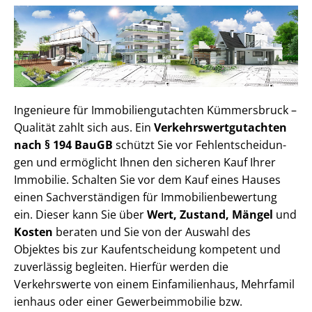
Ingenieure für Im­mo­bi­li­en­gut­ach­ten Kümmersbruck –
Qualität zahlt sich aus. Ein
Ver­kehrs­wert­gut­ach­ten
nach § 194 BauGB
schützt Sie vor Fehl­ent­schei­dun­
gen und ermöglicht Ihnen den sicheren Kauf Ihrer
Immobilie. Schalten Sie vor dem Kauf eines Hauses
einen Sach­ver­stän­di­gen für Im­mo­bi­li­en­be­wer­tung
ein. Dieser kann Sie über
Wert, Zustand, Mängel
und
Kosten
beraten und Sie von der Auswahl des
Objektes bis zur Kauf­ent­schei­dung kompetent und
zuverlässig begleiten. Hierfür werden die
Verkehrswerte von einem Einfamilienhaus, Mehr­fa­mi­l
i­en­haus oder einer Ge­wer­be­im­mo­bi­lie bzw.