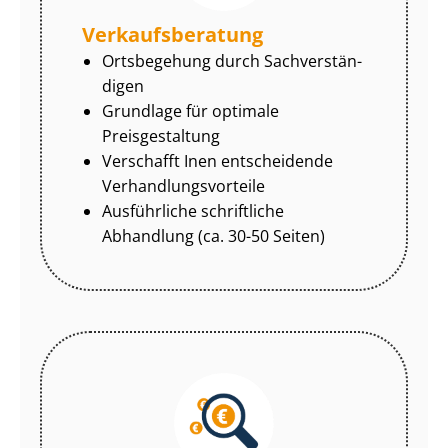
Ver­kaufs­be­ra­tung
Ortsbegehung durch Sach­ver­stän­
di­gen
Grundlage für optimale
Preisgestaltung
Verschafft Inen entscheidende
Ver­hand­lungs­vor­tei­le
Ausführliche schriftliche
Abhandlung (ca. 30-50 Seiten)