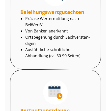
Be­lei­hungs­wert­gut­ach­ten
Präzise Wertermittlung nach
BelWertV
Von Banken anerkannt
Ortsbegehung durch Sach­ver­stän­
di­gen
Ausführliche schriftliche
Abhandlung (ca. 60-90 Seiten)
Rest­nut­zungs­dau­er-