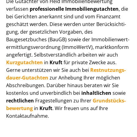
Die Gutachter von Heid Im­mo­bi­li­en­be­wer­tung
verfassen
professionelle Im­mo­bi­li­en­gut­ach­ten
, die
bei Gerichten anerkannt sind und vom Finanzamt
geschätzt werden. Diese werden unter Be­rück­sich­ti­
gung, der gesetzlichen Vorgaben, des
Baugesetzbuches (BauGB) sowie der Im­mo­bi­li­en­wert­
ermitt­lungs­ver­ord­nung (ImmoWertV), marktkonform
angefertigt. Selbst­ver­ständ­lich arbeiten wir auch
Kurzgutachten
in
Kruft
für private Zwecke aus.
Gerne unterstützen wir Sie auch bei
Rest­nut­zungs­
dau­er-Gutachten
zur Anhebung Ihrer möglichen
Abschreibungen. Darüber hinaus beraten wir Sie
kostenlos und unverbindlich bei
inhaltlichen
sowie
rechtlichen
Fragestellungen zu Ihrer
Grund­stücks­
be­wer­tung
in
Kruft
. Wir freuen uns auf Ihre
Kontaktaufnahme.