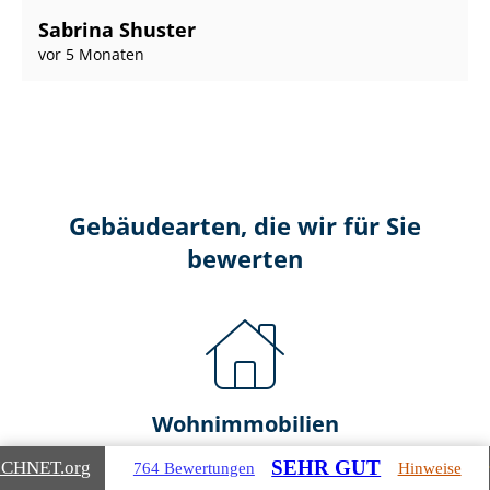
Sabrina Shuster
vor 5 Monaten
Gebäudearten, die wir für Sie
bewerten
Wohnimmobilien
SEHR GUT
ICHNET
.org
764 Bewertungen
Hinweise
Ein- und Zwei­fa­mi­li­en­häu­ser