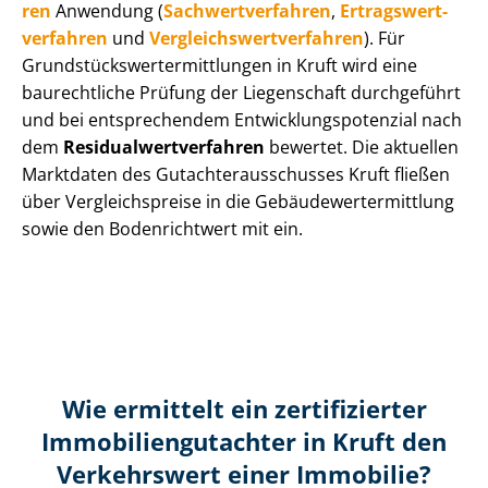
ren
Anwendung (
Sach­wert­ver­fah­ren
,
Er­trags­wert­
ver­fah­ren
und
Ver­gleichs­wert­ver­fah­ren
). Für
Grund­stücks­wert­ermitt­lun­gen in Kruft wird eine
baurechtliche Prüfung der Liegenschaft durchgeführt
und bei entsprechendem Ent­wick­lungs­po­ten­zi­al nach
dem
Re­si­du­al­wert­ver­fah­ren
bewertet. Die aktuellen
Marktdaten des Gut­ach­ter­aus­schus­ses Kruft fließen
über Ver­gleichs­prei­se in die Ge­bäu­de­wert­ermitt­lung
sowie den Bodenrichtwert mit ein.
Wie ermittelt ein zertifizierter
Immobilien­gutachter in Kruft den
Verkehrswert einer Immobilie?