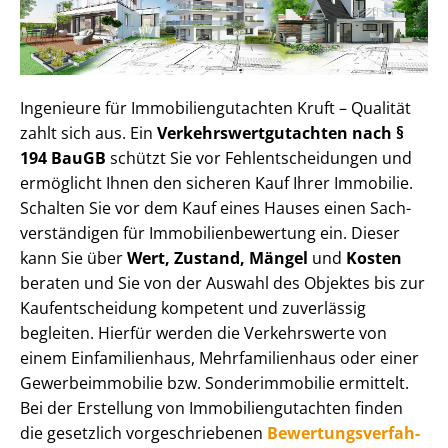
Ingenieure für Im­mo­bi­li­en­gut­ach­ten Kruft – Qualität
zahlt sich aus. Ein
Ver­kehrs­wert­gut­ach­ten nach §
194 BauGB
schützt Sie vor Fehl­ent­schei­dun­gen und
ermöglicht Ihnen den sicheren Kauf Ihrer Immobilie.
Schalten Sie vor dem Kauf eines Hauses einen Sach­
ver­stän­di­gen für Im­mo­bi­li­en­be­wer­tung ein. Dieser
kann Sie über
Wert, Zustand, Mängel
und
Kosten
beraten und Sie von der Auswahl des Objektes bis zur
Kauf­ent­schei­dung kompetent und zuverlässig
begleiten. Hierfür werden die Verkehrswerte von
einem Einfamilienhaus, Mehr­fa­mi­li­en­haus oder einer
Ge­wer­be­im­mo­bi­lie bzw. Sonderimmobilie ermittelt.
Bei der Erstellung von Im­mo­bi­li­en­gut­ach­ten finden
die gesetzlich vor­ge­schrie­be­nen
Be­wer­tungs­ver­fah­