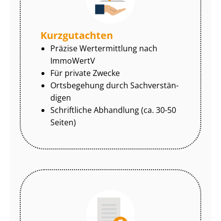
Kurzgutachten
Präzise Wertermittlung nach
ImmoWertV
Für private Zwecke
Ortsbegehung durch Sach­ver­stän­
di­gen
Schriftliche Abhandlung (ca. 30-50
Seiten)