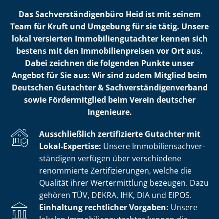
Das Sach­ver­stän­di­gen­bü­ro Heid ist mit seinem
Team für Kruft und Umgebung für sie tätig. Unsere
lokal versierten Im­mo­bi­li­en­gut­ach­ter kennen sich
bestens mit den Im­mo­bi­li­en­prei­sen vor Ort aus.
Dabei zeichnen die folgenden Punkte unser
Angebot für Sie aus: Wir sind zudem Mitglied beim
Deutschen Gutachter & Sach­ver­stän­di­gen­ver­band
sowie Fördermitglied beim Verein deutscher
Ingenieure.
Ausschließlich zertifizierte Gutachter mit
Lokal-Expertise:
Unsere Im­mo­bi­li­en­sach­ver­
stän­di­gen verfügen über verschiedene
renommierte Zer­ti­fi­zie­run­gen, welche die
Qualität ihrer Wertermittlung bezeugen. Dazu
gehören TÜV, DEKRA, IHK, DIA und EIPOS.
Einhaltung rechtlicher Vorgaben:
Unsere