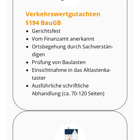
Ver­kehrs­wert­gut­ach­ten
§194 BauGB
Gerichtsfest
Vom Finanzamt anerkannt
Ortsbegehung durch Sach­ver­stän­
di­gen
Prüfung von Baulasten
Einsichtnahme in das Alt­las­ten­ka­
tas­ter
Ausführliche schriftliche
Abhandlung (ca. 70-120 Seiten)