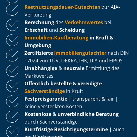
Rest­nut­zungs­dau­er-Gutachten
zur AfA-
Verkürzung
Berechnung
des
Verkehrswertes
bei
Erbschaft
und
Scheidung
Immobilien-Kaufberatung
in Kruft &
Umgebung
Zertifizierte
Im­mo­bi­li­en­gut­ach­ter
nach DIN
17024 von TÜV, DEKRA, IHK, DIA und EIPOS
Unabhängige
&
neutrale
Ermittlung des
Marktwertes
Öffentlich bestellte & vereidigte
Sachverständige
in Kruft
Fest­preis­ga­ran­tie
| transparent & fair |
keine versteckten Kosten
Kostenlose
&
unverbindliche Beratung
durch Sachverständige
Kurzfristige Be­sich­ti­gungs­ter­mi­ne
| auch
am Wochenende