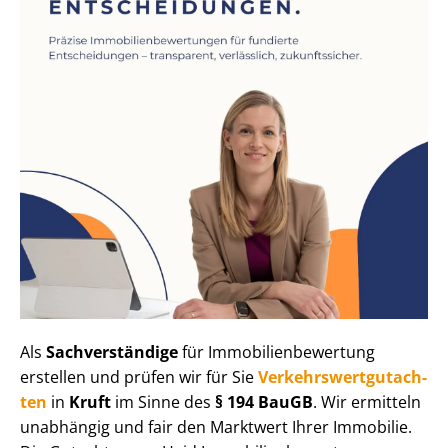
Als
Sachverständige
für Im­mo­bi­li­en­be­wer­tung
erstellen und prüfen wir für Sie
Ver­kehrs­wert­gut­ach­
ten
in
Kruft
im Sinne des
§ 194 BauGB
. Wir ermitteln
unabhängig und fair den Marktwert Ihrer Immobilie.