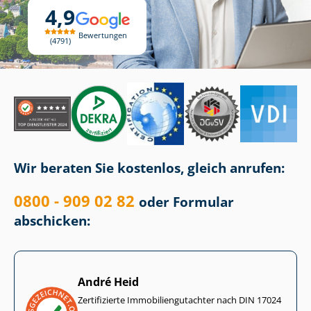
4,9
Bewertungen
4791
Wir beraten Sie kostenlos, gleich anrufen:
0800 - 909 02 82
oder Formular
abschicken:
André Heid
Zertifizierte Im­mo­bi­li­en­gut­ach­ter nach DIN 17024