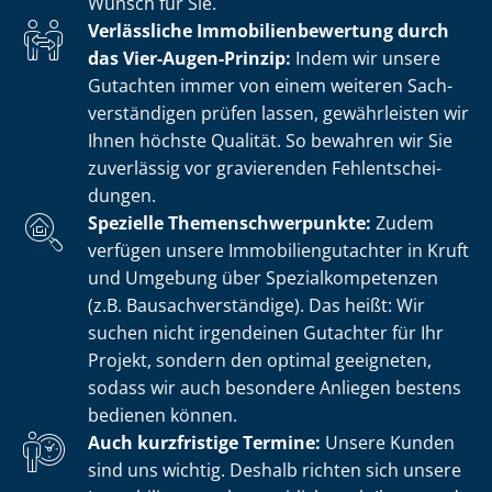
Wunsch für Sie.
Verlässliche Im­mo­bi­li­en­be­wer­tung durch
das Vier-Augen-Prinzip:
Indem wir unsere
Gutachten immer von einem weiteren Sach­
ver­stän­di­gen prüfen lassen, gewährleisten wir
Ihnen höchste Qualität. So bewahren wir Sie
zuverlässig vor gravierenden Fehl­ent­schei­
dun­gen.
Spezielle The­men­schwer­punk­te:
Zudem
verfügen unsere Im­mo­bi­li­en­gut­ach­ter in Kruft
und Umgebung über Spe­zi­al­kom­pe­ten­zen
(z.B. Bau­sach­ver­stän­di­ge). Das heißt: Wir
suchen nicht irgendeinen Gutachter für Ihr
Projekt, sondern den optimal geeigneten,
sodass wir auch besondere Anliegen bestens
bedienen können.
Auch kurzfristige Termine:
Unsere Kunden
sind uns wichtig. Deshalb richten sich unsere