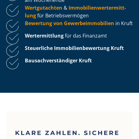
Wertgutachten
&
Im­mo­bi­li­en­wert­ermitt­
lung
für Be­triebs­ver­mö­gen
Bewertung von Ge­wer­be­im­mo­bi­li­en
in Kruft
Wertermittlung
für das Finanzamt
Steuerliche Im­mo­bi­li­en­be­wer­tung
Kruft
Bau­sach­ver­stän­di­ger Kruft