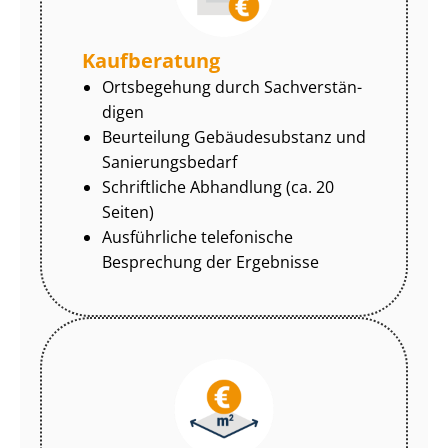
Kaufberatung
Ortsbegehung durch Sach­ver­stän­
di­gen
Beurteilung Gebäudesubstanz und
Sa­nie­rungs­be­darf
Schriftliche Abhandlung (ca. 20
Seiten)
Ausführliche telefonische
Besprechung der Ergebnisse