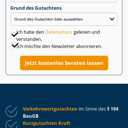
Grund des Gutachtens
Ich habe den
Datenschutz
gelesen und
verstanden.
Ich möchte den Newsletter abonnieren.
Jetzt kostenlos beraten lassen
Ver­kehrs­wert­gut­ach­ten
im Sinne des
§ 194
BauGB
Kurzgutachten Kruft