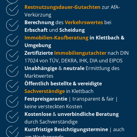
Rest­nut­zungs­dau­er-Gutachten
zur AfA-
Verkürzung
Berechnung
des
Verkehrswertes
bei
Erbschaft
und
Scheidung
Immobilien-Kaufberatung
in Klettbach &
Umgebung
Zertifizierte
Im­mo­bi­li­en­gut­ach­ter
nach DIN
17024 von TÜV, DEKRA, IHK, DIA und EIPOS
Unabhängige
&
neutrale
Ermittlung des
Marktwertes
Öffentlich bestellte & vereidigte
Sachverständige
in Klettbach
Fest­preis­ga­ran­tie
| transparent & fair |
keine versteckten Kosten
Kostenlose
&
unverbindliche Beratung
durch Sachverständige
Kurzfristige Be­sich­ti­gungs­ter­mi­ne
| auch
am Wochenende