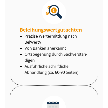
Be­lei­hungs­wert­gut­ach­ten
Präzise Wertermittlung nach
BelWertV
Von Banken anerkannt
Ortsbegehung durch Sach­ver­stän­
di­gen
Ausführliche schriftliche
Abhandlung (ca. 60-90 Seiten)