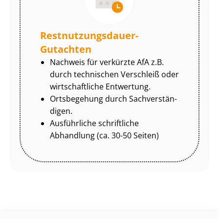
Rest­nut­zungs­dau­er-
Gutachten
Nachweis für verkürzte AfA z.B.
durch technischen Verschleiß oder
wirtschaftliche Entwertung.
Ortsbegehung durch Sach­ver­stän­
di­gen.
Ausführliche schriftliche
Abhandlung (ca. 30-50 Seiten)