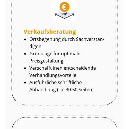
Ver­kaufs­be­ra­tung
Ortsbegehung durch Sach­ver­stän­
di­gen
Grundlage für optimale
Preisgestaltung
Verschafft Inen entscheidende
Ver­hand­lungs­vor­tei­le
Ausführliche schriftliche
Abhandlung (ca. 30-50 Seiten)