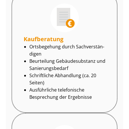
Kaufberatung
Ortsbegehung durch Sach­ver­stän­
di­gen
Beurteilung Gebäudesubstanz und
Sa­nie­rungs­be­darf
Schriftliche Abhandlung (ca. 20
Seiten)
Ausführliche telefonische
Besprechung der Ergebnisse