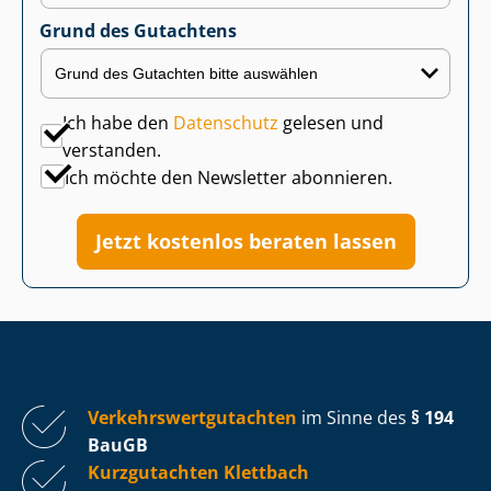
Grund des Gutachtens
Ich habe den
Datenschutz
gelesen und
verstanden.
Ich möchte den Newsletter abonnieren.
Jetzt kostenlos beraten lassen
Ver­kehrs­wert­gut­ach­ten
im Sinne des
§ 194
BauGB
Kurzgutachten Klettbach