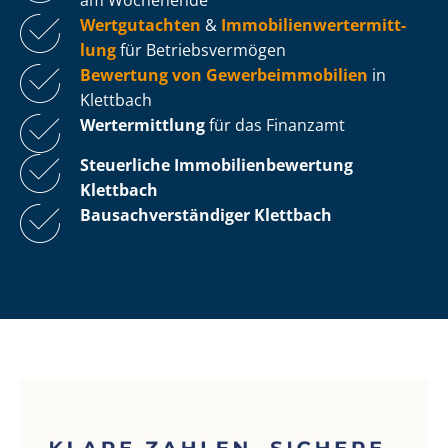
Wertgutachten
&
Im­mo­bi­li­en­wert­ermitt­
lung
für Be­triebs­ver­mö­gen
Bewertung von Ge­wer­be­im­mo­bi­li­en
in
Klettbach
Wertermittlung
für das Finanzamt
Steuerliche Im­mo­bi­li­en­be­wer­tung
Klettbach
Bau­sach­ver­stän­di­ger Klettbach