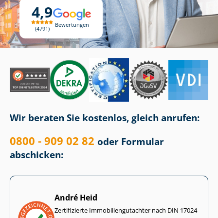
4,9
Bewertungen
4791
Wir beraten Sie kostenlos, gleich anrufen:
0800 - 909 02 82
oder Formular
abschicken:
André Heid
Zertifizierte Im­mo­bi­li­en­gut­ach­ter nach DIN 17024