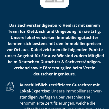
Das Sach­ver­stän­di­gen­bü­ro Heid ist mit seinem
Team für Klettbach und Umgebung für sie tätig.
Unsere lokal versierten Im­mo­bi­li­en­gut­ach­ter
kennen sich bestens mit den Im­mo­bi­li­en­prei­sen
vor Ort aus. Dabei zeichnen die folgenden Punkte
unser Angebot für Sie aus: Wir sind zudem Mitglied
beim Deutschen Gutachter & Sach­ver­stän­di­gen­
ver­band sowie Fördermitglied beim Verein
deutscher Ingenieure.
Ausschließlich zertifizierte Gutachter mit
Lokal-Expertise:
Unsere Im­mo­bi­li­en­sach­ver­
stän­di­gen verfügen über verschiedene
renommierte Zer­ti­fi­zie­run­gen, welche die