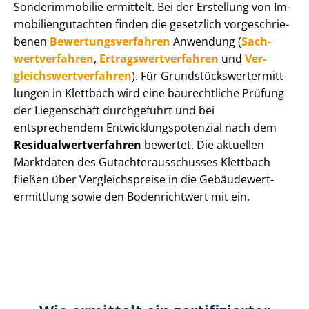
Sonderimmobilie ermittelt. Bei der Erstellung von Im­
mo­bi­li­en­gut­ach­ten finden die gesetzlich vor­ge­schrie­
be­nen
Be­wer­tungs­ver­fah­ren
Anwendung (
Sach­
wert­ver­fah­ren
,
Er­trags­wert­ver­fah­ren
und
Ver­
gleichs­wert­ver­fah­ren
). Für Grund­stücks­wert­ermitt­
lun­gen in Klettbach wird eine baurechtliche Prüfung
der Liegenschaft durchgeführt und bei
entsprechendem Ent­wick­lungs­po­ten­zi­al nach dem
Re­si­du­al­wert­ver­fah­ren
bewertet. Die aktuellen
Marktdaten des Gut­ach­ter­aus­schus­ses Klettbach
fließen über Ver­gleichs­prei­se in die Ge­bäu­de­wert­
ermitt­lung sowie den Bodenrichtwert mit ein.