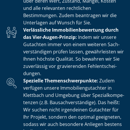
über deren Wert, Zustand, Mängel, Kosten
und alle relevanten rechtlichen
Bestimmungen. Zudem beantragen wir die
Unterlagen auf Wunsch für Sie.
Verlässliche Im­mo­bi­li­en­be­wer­tung durch
das Vier-Augen-Prinzip:
Indem wir unsere
Gutachten immer von einem weiteren Sach­
ver­stän­di­gen prüfen lassen, gewährleisten wir
Ihnen höchste Qualität. So bewahren wir Sie
zuverlässig vor gravierenden Fehl­ent­schei­
dun­gen.
Spezielle The­men­schwer­punk­te:
Zudem
verfügen unsere Im­mo­bi­li­en­gut­ach­ter in
Klettbach und Umgebung über Spe­zi­al­kom­pe­
ten­zen (z.B. Bau­sach­ver­stän­di­ge). Das heißt:
Wir suchen nicht irgendeinen Gutachter für
Ihr Projekt, sondern den optimal geeigneten,
sodass wir auch besondere Anliegen bestens