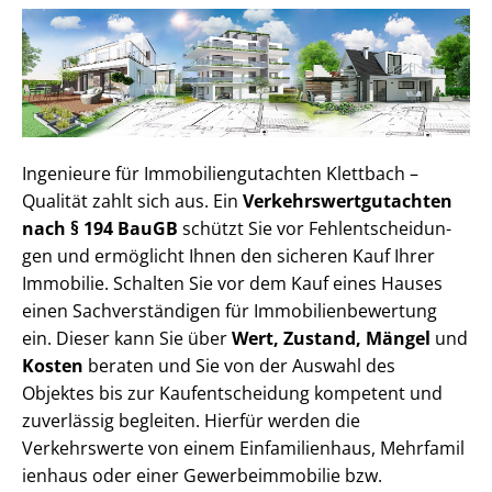
Ingenieure für Im­mo­bi­li­en­gut­ach­ten Klettbach –
Qualität zahlt sich aus. Ein
Ver­kehrs­wert­gut­ach­ten
nach § 194 BauGB
schützt Sie vor Fehl­ent­schei­dun­
gen und ermöglicht Ihnen den sicheren Kauf Ihrer
Immobilie. Schalten Sie vor dem Kauf eines Hauses
einen Sach­ver­stän­di­gen für Im­mo­bi­li­en­be­wer­tung
ein. Dieser kann Sie über
Wert, Zustand, Mängel
und
Kosten
beraten und Sie von der Auswahl des
Objektes bis zur Kauf­ent­schei­dung kompetent und
zuverlässig begleiten. Hierfür werden die
Verkehrswerte von einem Einfamilienhaus, Mehr­fa­mi­l
i­en­haus oder einer Ge­wer­be­im­mo­bi­lie bzw.