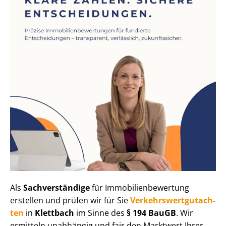
Als
Sachverständige
für Im­mo­bi­li­en­be­wer­tung
erstellen und prüfen wir für Sie
Ver­kehrs­wert­gut­ach­
ten
in
Klettbach
im Sinne des
§ 194 BauGB
. Wir
ermitteln unabhängig und fair den Marktwert Ihrer