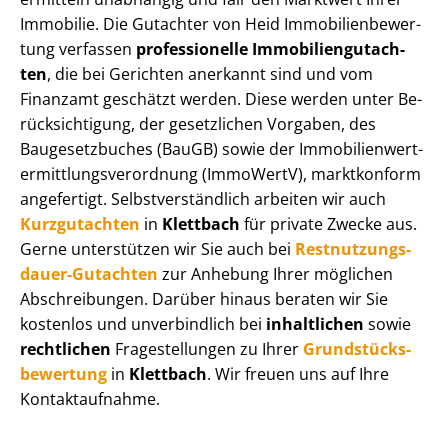
Immobilie. Die Gutachter von Heid Im­mo­bi­li­en­be­wer­
tung verfassen
professionelle Im­mo­bi­li­en­gut­ach­
ten
, die bei Gerichten anerkannt sind und vom
Finanzamt geschätzt werden. Diese werden unter Be­
rück­sich­ti­gung, der gesetzlichen Vorgaben, des
Baugesetzbuches (BauGB) sowie der Im­mo­bi­li­en­wert­
ermitt­lungs­ver­ord­nung (ImmoWertV), marktkonform
angefertigt. Selbst­ver­ständ­lich arbeiten wir auch
Kurzgutachten
in
Klettbach
für private Zwecke aus.
Gerne unterstützen wir Sie auch bei
Rest­nut­zungs­
dau­er-Gutachten
zur Anhebung Ihrer möglichen
Abschreibungen. Darüber hinaus beraten wir Sie
kostenlos und unverbindlich bei
inhaltlichen
sowie
rechtlichen
Fragestellungen zu Ihrer
Grund­stücks­
be­wer­tung
in
Klettbach
. Wir freuen uns auf Ihre
Kontaktaufnahme.