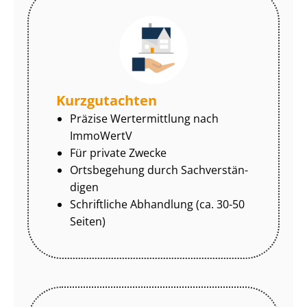
Kurzgutachten
Präzise Wertermittlung nach
ImmoWertV
Für private Zwecke
Ortsbegehung durch Sach­ver­stän­
di­gen
Schriftliche Abhandlung (ca. 30-50
Seiten)