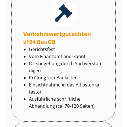
Ver­kehrs­wert­gut­ach­ten
§194 BauGB
Gerichtsfest
Vom Finanzamt anerkannt
Ortsbegehung durch Sach­ver­stän­
di­gen
Prüfung von Baulasten
Einsichtnahme in das Alt­las­ten­ka­
tas­ter
Ausführliche schriftliche
Abhandlung (ca. 70-120 Seiten)