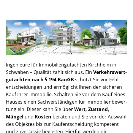
Ingenieure für Im­mo­bi­li­en­gut­ach­ten Kirchheim in
Schwaben – Qualität zahlt sich aus. Ein
Ver­kehrs­wert­
gut­ach­ten nach § 194 BauGB
schützt Sie vor Fehl­
ent­schei­dun­gen und ermöglicht Ihnen den sicheren
Kauf Ihrer Immobilie. Schalten Sie vor dem Kauf eines
Hauses einen Sach­ver­stän­di­gen für Im­mo­bi­li­en­be­wer­
tung ein. Dieser kann Sie über
Wert, Zustand,
Mängel
und
Kosten
beraten und Sie von der Auswahl
des Objektes bis zur Kauf­ent­schei­dung kompetent
und zuverlässig begleiten. Hierfür werden die