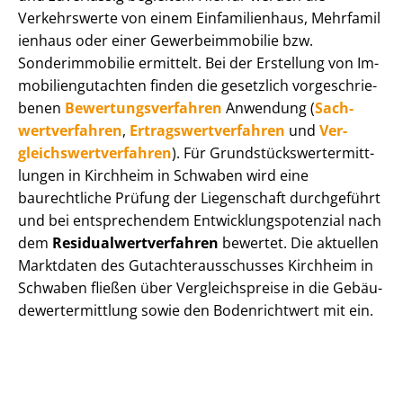
Verkehrswerte von einem Einfamilienhaus, Mehr­fa­mi­l
i­en­haus oder einer Ge­wer­be­im­mo­bi­lie bzw.
Sonderimmobilie ermittelt. Bei der Erstellung von Im­
mo­bi­li­en­gut­ach­ten finden die gesetzlich vor­ge­schrie­
be­nen
Be­wer­tungs­ver­fah­ren
Anwendung (
Sach­
wert­ver­fah­ren
,
Er­trags­wert­ver­fah­ren
und
Ver­
gleichs­wert­ver­fah­ren
). Für Grund­stücks­wert­ermitt­
lun­gen in Kirchheim in Schwaben wird eine
baurechtliche Prüfung der Liegenschaft durchgeführt
und bei entsprechendem Ent­wick­lungs­po­ten­zi­al nach
dem
Re­si­du­al­wert­ver­fah­ren
bewertet. Die aktuellen
Marktdaten des Gut­ach­ter­aus­schus­ses Kirchheim in
Schwaben fließen über Ver­gleichs­prei­se in die Ge­bäu­
de­wert­ermitt­lung sowie den Bodenrichtwert mit ein.