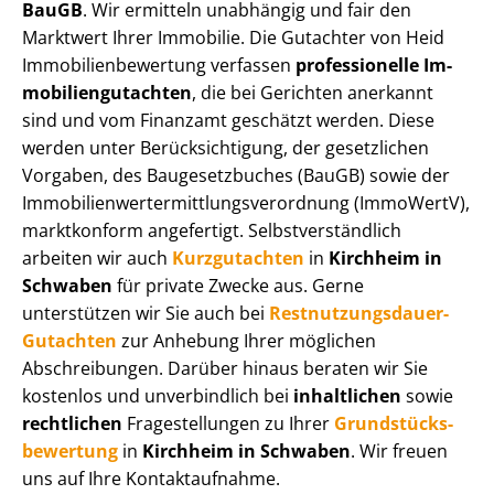
BauGB
. Wir ermitteln unabhängig und fair den
Marktwert Ihrer Immobilie. Die Gutachter von Heid
Im­mo­bi­li­en­be­wer­tung verfassen
professionelle Im­
mo­bi­li­en­gut­ach­ten
, die bei Gerichten anerkannt
sind und vom Finanzamt geschätzt werden. Diese
werden unter Be­rück­sich­ti­gung, der gesetzlichen
Vorgaben, des Baugesetzbuches (BauGB) sowie der
Im­mo­bi­li­en­wert­ermitt­lungs­ver­ord­nung (ImmoWertV),
marktkonform angefertigt. Selbst­ver­ständ­lich
arbeiten wir auch
Kurzgutachten
in
Kirchheim in
Schwaben
für private Zwecke aus. Gerne
unterstützen wir Sie auch bei
Rest­nut­zungs­dau­er-
Gutachten
zur Anhebung Ihrer möglichen
Abschreibungen. Darüber hinaus beraten wir Sie
kostenlos und unverbindlich bei
inhaltlichen
sowie
rechtlichen
Fragestellungen zu Ihrer
Grund­stücks­
be­wer­tung
in
Kirchheim in Schwaben
. Wir freuen
uns auf Ihre Kontaktaufnahme.