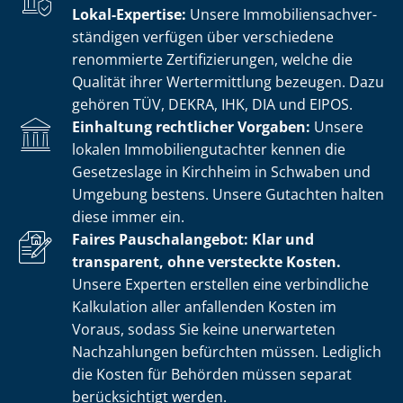
Lokal-Expertise:
Unsere Im­mo­bi­li­en­sach­ver­
stän­di­gen verfügen über verschiedene
renommierte Zer­ti­fi­zie­run­gen, welche die
Qualität ihrer Wertermittlung bezeugen. Dazu
gehören TÜV, DEKRA, IHK, DIA und EIPOS.
Einhaltung rechtlicher Vorgaben:
Unsere
lokalen Im­mo­bi­li­en­gut­ach­ter kennen die
Gesetzeslage in Kirchheim in Schwaben und
Umgebung bestens. Unsere Gutachten halten
diese immer ein.
Faires Pauschalangebot: Klar und
transparent, ohne versteckte Kosten.
Unsere Experten erstellen eine verbindliche
Kalkulation aller anfallenden Kosten im
Voraus, sodass Sie keine unerwarteten
Nachzahlungen befürchten müssen. Lediglich
die Kosten für Behörden müssen separat
berücksichtigt werden.