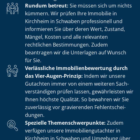
Rundum betreut:
Sie müssen sich um nichts
kümmern. Wir prüfen Ihre Immobilie in
Kirchheim in Schwaben professionell und
informieren Sie über deren Wert, Zustand,
Mängel, Kosten und alle relevanten
rechtlichen Bestimmungen. Zudem
beantragen wir die Unterlagen auf Wunsch
für Sie.
Verlässliche Im­mo­bi­li­en­be­wer­tung durch
das Vier-Augen-Prinzip:
Indem wir unsere
Gutachten immer von einem weiteren Sach­
ver­stän­di­gen prüfen lassen, gewährleisten wir
Ihnen höchste Qualität. So bewahren wir Sie
zuverlässig vor gravierenden Fehl­ent­schei­
dun­gen.
Spezielle The­men­schwer­punk­te:
Zudem
verfügen unsere Im­mo­bi­li­en­gut­ach­ter in
Kirchheim in Schwaben und Umgebung über