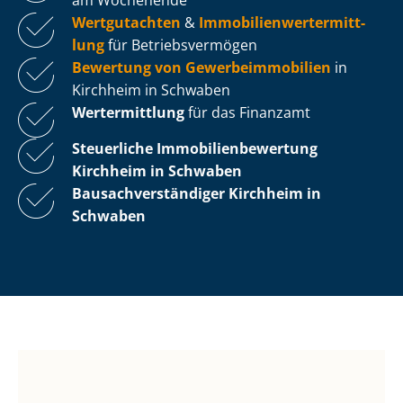
Wertgutachten
&
Im­mo­bi­li­en­wert­ermitt­
lung
für Be­triebs­ver­mö­gen
Bewertung von Ge­wer­be­im­mo­bi­li­en
in
Kirchheim in Schwaben
Wertermittlung
für das Finanzamt
Steuerliche Im­mo­bi­li­en­be­wer­tung
Kirchheim in Schwaben
Bau­sach­ver­stän­di­ger Kirchheim in
Schwaben