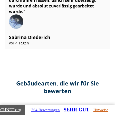
durchführen lassen, da ich sehr überzeugt
wurde und absolut zuverlässig gearbeitet
wurde.
Sabrina Diederich
vor 4 Tagen
Gebäudearten, die wir für Sie
bewerten
SEHR GUT
ICHNET
.org
764 Bewertungen
Hinweise