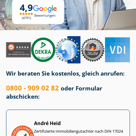
4,9
Bewertungen
4791
Wir beraten Sie kostenlos, gleich anrufen:
0800 - 909 02 82
oder Formular
abschicken:
André Heid
Zertifizierte Im­mo­bi­li­en­gut­ach­ter nach DIN 17024