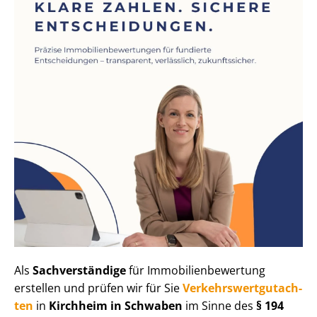
Als
Sachverständige
für Im­mo­bi­li­en­be­wer­tung
erstellen und prüfen wir für Sie
Ver­kehrs­wert­gut­ach­
ten
in
Kirchheim in Schwaben
im Sinne des
§ 194