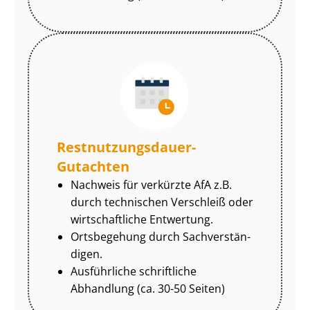
Rest­nut­zungs­dau­er-
Gutachten
Nachweis für verkürzte AfA z.B.
durch technischen Verschleiß oder
wirtschaftliche Entwertung.
Ortsbegehung durch Sach­ver­stän­
di­gen.
Ausführliche schriftliche
Abhandlung (ca. 30-50 Seiten)