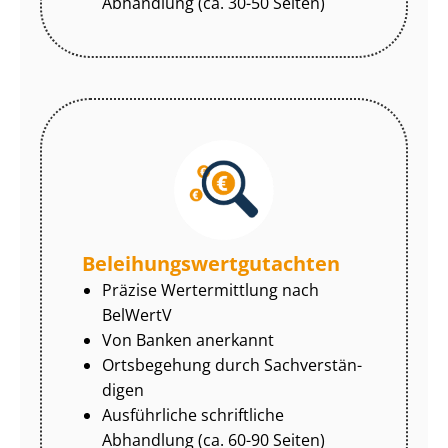
Abhandlung (ca. 30-50 Seiten)
Be­lei­hungs­wert­gut­ach­ten
Präzise Wertermittlung nach
BelWertV
Von Banken anerkannt
Ortsbegehung durch Sach­ver­stän­
di­gen
Ausführliche schriftliche
Abhandlung (ca. 60-90 Seiten)