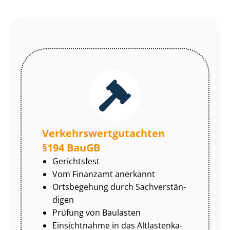
Ver­kehrs­wert­gut­ach­ten
§194 BauGB
Gerichtsfest
Vom Finanzamt anerkannt
Ortsbegehung durch Sach­ver­stän­
di­gen
Prüfung von Baulasten
Einsichtnahme in das Alt­las­ten­ka­