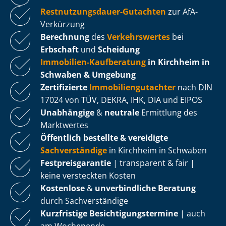
Rest­nut­zungs­dau­er-Gutachten
zur AfA-
Verkürzung
Berechnung
des
Verkehrswertes
bei
Erbschaft
und
Scheidung
Immobilien-Kaufberatung
in Kirchheim in
Schwaben & Umgebung
Zertifizierte
Im­mo­bi­li­en­gut­ach­ter
nach DIN
17024 von TÜV, DEKRA, IHK, DIA und EIPOS
Unabhängige
&
neutrale
Ermittlung des
Marktwertes
Öffentlich bestellte & vereidigte
Sachverständige
in Kirchheim in Schwaben
Fest­preis­ga­ran­tie
| transparent & fair |
keine versteckten Kosten
Kostenlose
&
unverbindliche Beratung
durch Sachverständige
Kurzfristige Be­sich­ti­gungs­ter­mi­ne
| auch
am Wochenende