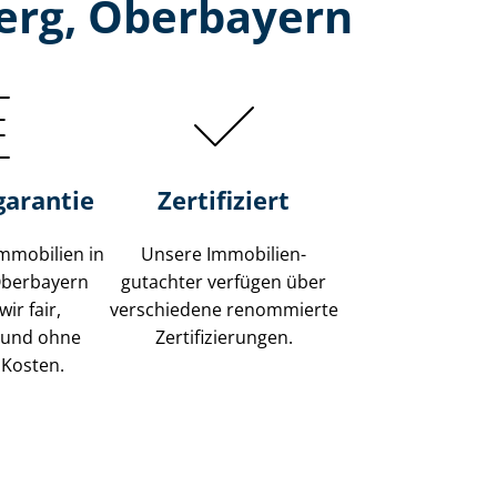
erg, Oberbayern
garantie
Zertifiziert
mmobilien in
Unsere Immobilien­
Oberbayern
gutachter verfügen über
ir fair,
verschiedene renommierte
 und ohne
Zer­ti­fi­zie­run­gen.
 Kosten.