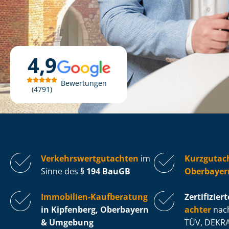
4,9
Bewertungen
4791
Ver­kehrs­wert­gut­ach­ten
im
Kurzgutach
Sinne des
§ 194 BauGB
Oberbayer
Immobilien-Kaufberatung
Zertifiziert
in Kipfenberg, Oberbayern
ach­ter
nach
& Umgebung
TÜV, DEKRA