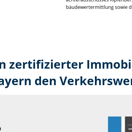
bäu­de­wert­ermitt­lung sowie 
n zertifizierter Immobi
ayern den Verkehrswer