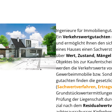
Ingenieure für Im­mo­bi­li­en­g
Ein
Ver­kehrs­wert­gut­ach­te
und ermöglicht Ihnen den sic
eines Hauses einen Sach­ver­stän
über
Wert, Zustand, Mängel
Objektes bis zur Kauf­ent­sch
werden die Verkehrswerte von 
Ge­wer­be­im­mo­bi­lie bzw. Son
gut­ach­ten finden die gesetzli
(
Sach­wert­ver­fah­ren
,
Er­trags
Grund­stücks­wert­ermitt­lun­
Prüfung der Liegenschaft dur
zi­al nach dem
Re­si­du­al­wert­
ach­ter­aus­schus­ses Kipfenber