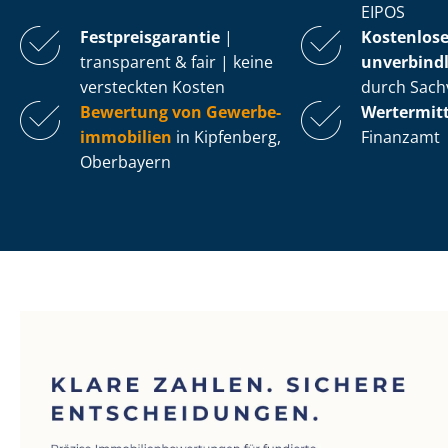
EIPOS
Fest­preis­ga­ran­tie
|
Kostenlos
transparent & fair | keine
unverbindl
versteckten Kosten
durch Sach
Bewertung von Ge­wer­be­
Wertermit
im­mo­bi­li­en
in Kipfenberg,
Finanzamt
Oberbayern