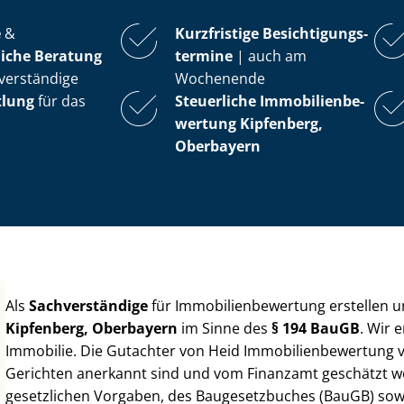
e
&
Kurzfristige Be­sich­ti­gungs­
iche Beratung
ter­mi­ne
| auch am
verständige
Wochenende
tlung
für das
Steuerliche Im­mo­bi­li­en­be­
wer­tung
Kipfenberg,
Oberbayern
Als
Sachverständige
für Im­mo­bi­li­en­be­wer­tung erstellen
Kipfenberg, Oberbayern
im Sinne des
§ 194 BauGB
. Wir 
Immobilie. Die Gutachter von Heid Im­mo­bi­li­en­be­wer­tung
Gerichten anerkannt sind und vom Finanzamt geschätzt werd
gesetzlichen Vorgaben, des Baugesetzbuches (BauGB) sowie de