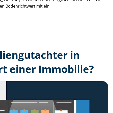
den Bodenrichtwert mit ein.
lien­gutachter in
t einer Immobilie?