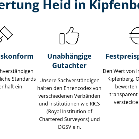
ertung Heid in Kipfenb
s­konform
Unabhängige
Festpreis​
Gutachter
­ver­stän­di­gen
Den Wert von I
liche Standards
Kipfenberg, 
Unsere Sach­ver­stän­di­gen
nhaft ein.
bewerten w
halten den Ehrencodex von
transparent
verschiedenen Verbänden
versteckte
und Institutionen wie RICS
(Royal Institution of
Chartered Surveyors) und
DGSV ein.