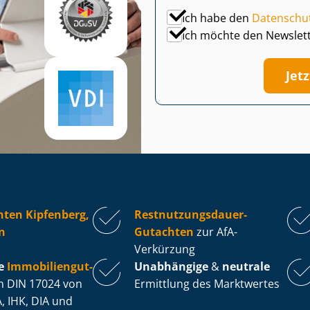
Ich habe den
Datenschu
Ich möchte den Newslet
Jet
ten Kipfenberg,
Rest­nut­zungs­dau­er-
n
Gutachten
zur AfA-
Verkürzung
e
Im­mo­bi­li­en­gut­
Unabhängige
&
neutrale
 DIN 17024 von
Ermittlung des Marktwertes
, IHK, DIA und