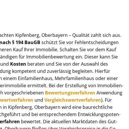
ut­ach­ten Kipfenberg, Oberbayern – Qualität zahlt sich aus.
n nach § 194 BauGB
schützt Sie vor Fehl­ent­schei­dun­gen
heren Kauf Ihrer Immobilie. Schalten Sie vor dem Kauf
­di­gen für Im­mo­bi­li­en­be­wer­tung ein. Dieser kann Sie
und
Kosten
beraten und Sie von der Auswahl des
ei­dung kompetent und zuverlässig begleiten. Hierfür
einem Einfamilienhaus, Mehr­fa­mi­li­en­haus oder einer
derimmobilie ermittelt. Bei der Erstellung von Im­mo­bi­li­en­
ch vor­ge­schrie­be­nen
Be­wer­tungs­ver­fah­ren
Anwendung
­wert­ver­fah­ren
und
Ver­gleichs­wert­ver­fah­ren
). Für
gen in Kipfenberg, Oberbayern wird eine baurechtliche
chgeführt und bei entsprechendem Ent­wick­lungs­po­ten­
ver­fah­ren
bewertet. Die aktuellen Marktdaten des Gut­
g, Oberbayern fließen über Ver­gleichs­prei­se in die Ge­