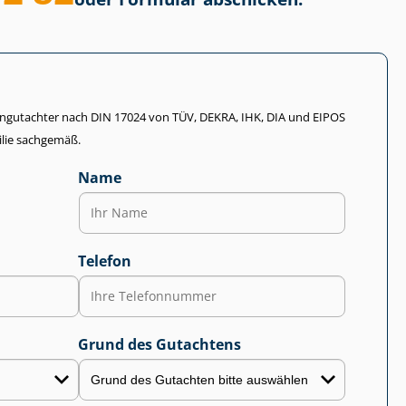
li­en­gut­ach­ter nach DIN 17024 von TÜV, DEKRA, IHK, DIA und EIPOS
lie sachgemäß.
Name
Telefon
Grund des Gutachtens