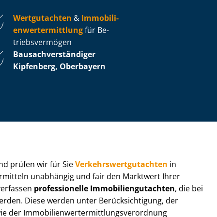
Wertgutachten
&
Im­mo­bi­li­
en­wert­ermitt­lung
für Be­
triebs­ver­mö­gen
Bau­sach­ver­stän­di­ger
Kipfenberg, Oberbayern
 und prüfen wir für Sie
Ver­kehrs­wert­gut­ach­ten
in
ermitteln unabhängig und fair den Marktwert Ihrer
 verfassen
professionelle Im­mo­bi­li­en­gut­ach­ten
, die bei
en. Diese werden unter Be­rück­sich­ti­gung, der
r Im­mo­bi­li­en­wert­ermitt­lungs­ver­ord­nung