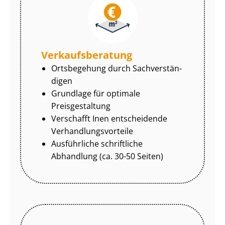
Ver­kaufs­be­ra­tung
Ortsbegehung durch Sach­ver­stän­
di­gen
Grundlage für optimale
Preisgestaltung
Verschafft Inen entscheidende
Ver­hand­lungs­vor­tei­le
Ausführliche schriftliche
Abhandlung (ca. 30-50 Seiten)