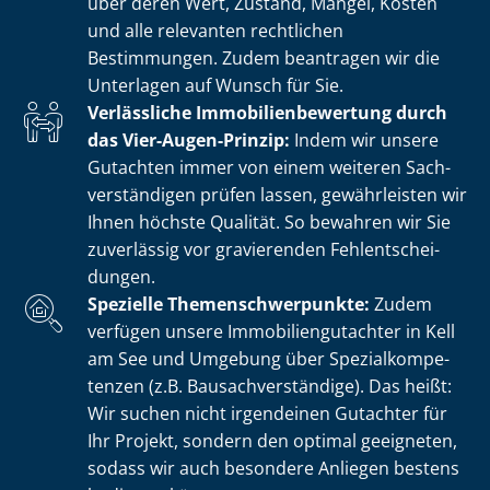
über deren Wert, Zustand, Mängel, Kosten
und alle relevanten rechtlichen
Bestimmungen. Zudem beantragen wir die
Unterlagen auf Wunsch für Sie.
Verlässliche Im­mo­bi­li­en­be­wer­tung durch
das Vier-Augen-Prinzip:
Indem wir unsere
Gutachten immer von einem weiteren Sach­
ver­stän­di­gen prüfen lassen, gewährleisten wir
Ihnen höchste Qualität. So bewahren wir Sie
zuverlässig vor gravierenden Fehl­ent­schei­
dun­gen.
Spezielle The­men­schwer­punk­te:
Zudem
verfügen unsere Im­mo­bi­li­en­gut­ach­ter in Kell
am See und Umgebung über Spe­zi­al­kom­pe­
ten­zen (z.B. Bau­sach­ver­stän­di­ge). Das heißt:
Wir suchen nicht irgendeinen Gutachter für
Ihr Projekt, sondern den optimal geeigneten,
sodass wir auch besondere Anliegen bestens