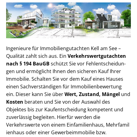
Ingenieure für Im­mo­bi­li­en­gut­ach­ten Kell am See –
Qualität zahlt sich aus. Ein
Ver­kehrs­wert­gut­ach­ten
nach § 194 BauGB
schützt Sie vor Fehl­ent­schei­dun­
gen und ermöglicht Ihnen den sicheren Kauf Ihrer
Immobilie. Schalten Sie vor dem Kauf eines Hauses
einen Sach­ver­stän­di­gen für Im­mo­bi­li­en­be­wer­tung
ein. Dieser kann Sie über
Wert, Zustand, Mängel
und
Kosten
beraten und Sie von der Auswahl des
Objektes bis zur Kauf­ent­schei­dung kompetent und
zuverlässig begleiten. Hierfür werden die
Verkehrswerte von einem Einfamilienhaus, Mehr­fa­mi­l
i­en­haus oder einer Ge­wer­be­im­mo­bi­lie bzw.