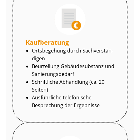
Kaufberatung
Ortsbegehung durch Sach­ver­stän­
di­gen
Beurteilung Gebäudesubstanz und
Sa­nie­rungs­be­darf
Schriftliche Abhandlung (ca. 20
Seiten)
Ausführliche telefonische
Besprechung der Ergebnisse