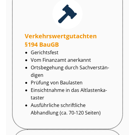
Ver­kehrs­wert­gut­ach­ten
§194 BauGB
Gerichtsfest
Vom Finanzamt anerkannt
Ortsbegehung durch Sach­ver­stän­
di­gen
Prüfung von Baulasten
Einsichtnahme in das Alt­las­ten­ka­
tas­ter
Ausführliche schriftliche
Abhandlung (ca. 70-120 Seiten)