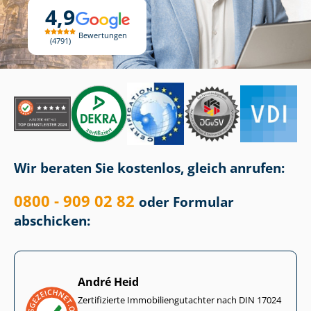
4,9
Bewertungen
4791
Wir beraten Sie kostenlos, gleich anrufen:
0800 - 909 02 82
oder Formular
abschicken:
André Heid
Zertifizierte Im­mo­bi­li­en­gut­ach­ter nach DIN 17024