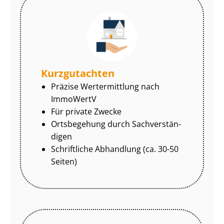
Kurzgutachten
Präzise Wertermittlung nach
ImmoWertV
Für private Zwecke
Ortsbegehung durch Sach­ver­stän­
di­gen
Schriftliche Abhandlung (ca. 30-50
Seiten)