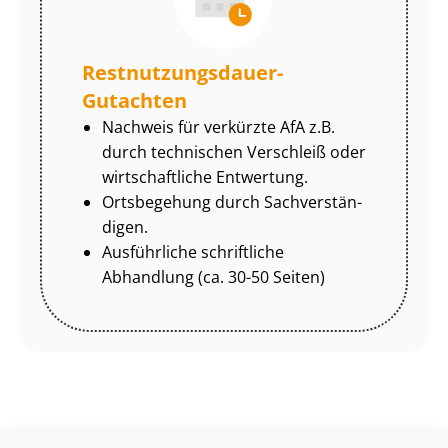
Rest­nut­zungs­dau­er-
Gutachten
Nachweis für verkürzte AfA z.B.
durch technischen Verschleiß oder
wirtschaftliche Entwertung.
Ortsbegehung durch Sach­ver­stän­
di­gen.
Ausführliche schriftliche
Abhandlung (ca. 30-50 Seiten)