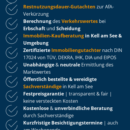
Rest­nut­zungs­dau­er-Gutachten
zur AfA-
Verkürzung
Berechnung
des
Verkehrswertes
bei
Erbschaft
und
Scheidung
Immobilien-Kaufberatung
in Kell am See &
Umgebung
Zertifizierte
Im­mo­bi­li­en­gut­ach­ter
nach DIN
17024 von TÜV, DEKRA, IHK, DIA und EIPOS
Unabhängige
&
neutrale
Ermittlung des
Marktwertes
Öffentlich bestellte & vereidigte
Sachverständige
in Kell am See
Fest­preis­ga­ran­tie
| transparent & fair |
keine versteckten Kosten
Kostenlose
&
unverbindliche Beratung
durch Sachverständige
Kurzfristige Be­sich­ti­gungs­ter­mi­ne
| auch
am Wochenende