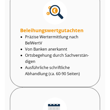
Be­lei­hungs­wert­gut­ach­ten
Präzise Wertermittlung nach
BelWertV
Von Banken anerkannt
Ortsbegehung durch Sach­ver­stän­
di­gen
Ausführliche schriftliche
Abhandlung (ca. 60-90 Seiten)