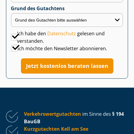
Grund des Gutachtens
Ich habe den
Datenschutz
gelesen und
verstanden.
Ich möchte den Newsletter abonnieren.
Jetzt kostenlos beraten lassen
Ver­kehrs­wert­gut­ach­ten
im Sinne des
§ 194
BauGB
Kurzgutachten Kell am See