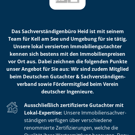
Das Sach­ver­stän­di­gen­bü­ro Heid ist mit seinem
Team für Kell am See und Umgebung für sie tätig.
Unsere lokal versierten Im­mo­bi­li­en­gut­ach­ter
kennen sich bestens mit den Im­mo­bi­li­en­prei­sen
vor Ort aus. Dabei zeichnen die folgenden Punkte
unser Angebot für Sie aus: Wir sind zudem Mitglied
beim Deutschen Gutachter & Sach­ver­stän­di­gen­
ver­band sowie Fördermitglied beim Verein
deutscher Ingenieure.
Ausschließlich zertifizierte Gutachter mit
Lokal-Expertise:
Unsere Im­mo­bi­li­en­sach­ver­
stän­di­gen verfügen über verschiedene
renommierte Zer­ti­fi­zie­run­gen, welche die