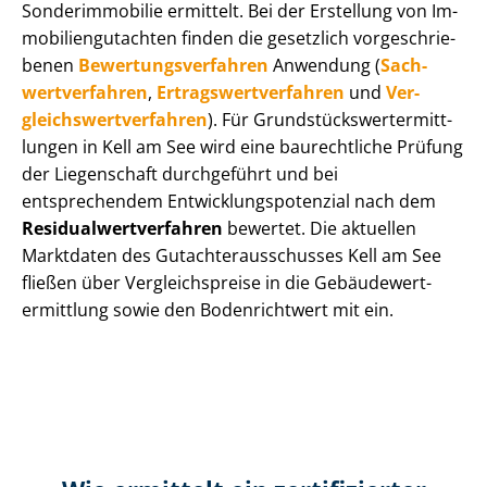
Sonderimmobilie ermittelt. Bei der Erstellung von Im­
mo­bi­li­en­gut­ach­ten finden die gesetzlich vor­ge­schrie­
be­nen
Be­wer­tungs­ver­fah­ren
Anwendung (
Sach­
wert­ver­fah­ren
,
Er­trags­wert­ver­fah­ren
und
Ver­
gleichs­wert­ver­fah­ren
). Für Grund­stücks­wert­ermitt­
lun­gen in Kell am See wird eine baurechtliche Prüfung
der Liegenschaft durchgeführt und bei
entsprechendem Ent­wick­lungs­po­ten­zi­al nach dem
Re­si­du­al­wert­ver­fah­ren
bewertet. Die aktuellen
Marktdaten des Gut­ach­ter­aus­schus­ses Kell am See
fließen über Ver­gleichs­prei­se in die Ge­bäu­de­wert­
ermitt­lung sowie den Bodenrichtwert mit ein.