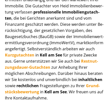
Immobilie. Die Gutachter von Heid Im­mo­bi­li­en­be­wer­
tung verfassen
professionelle Im­mo­bi­li­en­gut­ach­
ten
, die bei Gerichten anerkannt sind und vom
Finanzamt geschätzt werden. Diese werden unter Be­
rück­sich­ti­gung, der gesetzlichen Vorgaben, des
Baugesetzbuches (BauGB) sowie der Im­mo­bi­li­en­wert­
ermitt­lungs­ver­ord­nung (ImmoWertV), marktkonform
angefertigt. Selbst­ver­ständ­lich arbeiten wir auch
Kurzgutachten
in
Kell am See
für private Zwecke
aus. Gerne unterstützen wir Sie auch bei
Rest­nut­
zungs­dau­er-Gutachten
zur Anhebung Ihrer
möglichen Abschreibungen. Darüber hinaus beraten
wir Sie kostenlos und unverbindlich bei
inhaltlichen
sowie
rechtlichen
Fragestellungen zu Ihrer
Grund­
stücks­be­wer­tung
in
Kell am See
. Wir freuen uns auf
Ihre Kontaktaufnahme.