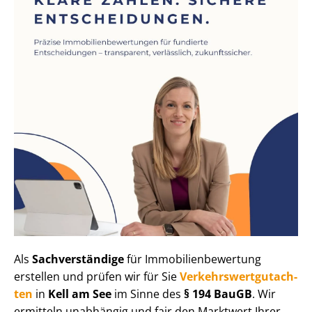
Als
Sachverständige
für Im­mo­bi­li­en­be­wer­tung
erstellen und prüfen wir für Sie
Ver­kehrs­wert­gut­ach­
ten
in
Kell am See
im Sinne des
§ 194 BauGB
. Wir
ermitteln unabhängig und fair den Marktwert Ihrer