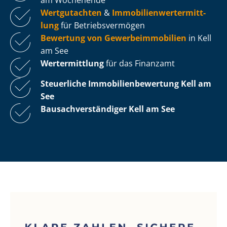
Wertgutachten
&
Im­mo­bi­li­en­wert­ermitt­
lung
für Be­triebs­ver­mö­gen
Bewertung von Ge­wer­be­im­mo­bi­li­en
in Kell
am See
Wertermittlung
für das Finanzamt
Steuerliche Im­mo­bi­li­en­be­wer­tung
Kell am
See
Bau­sach­ver­stän­di­ger Kell am See