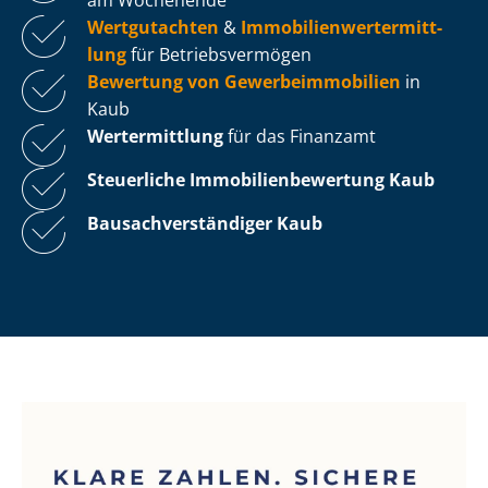
Wertgutachten
&
Im­mo­bi­li­en­wert­ermitt­
lung
für Be­triebs­ver­mö­gen
Bewertung von Ge­wer­be­im­mo­bi­li­en
in
Kaub
Wertermittlung
für das Finanzamt
Steuerliche Im­mo­bi­li­en­be­wer­tung
Kaub
Bau­sach­ver­stän­di­ger Kaub