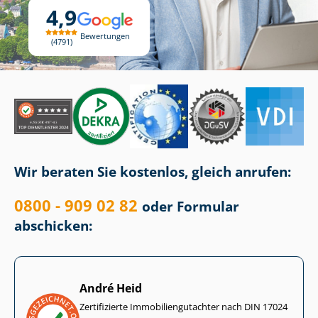
4,9
Bewertungen
4791
Wir beraten Sie kostenlos, gleich anrufen:
0800 - 909 02 82
oder Formular
abschicken:
André Heid
Zertifizierte Im­mo­bi­li­en­gut­ach­ter nach DIN 17024