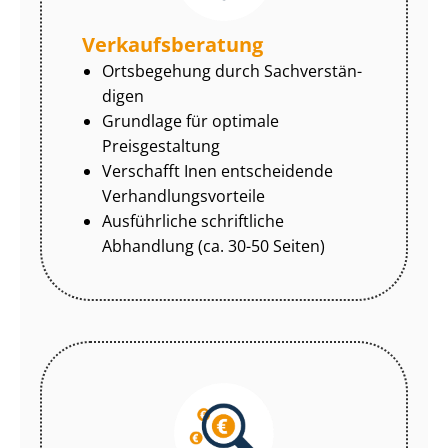
Ver­kaufs­be­ra­tung
Ortsbegehung durch Sach­ver­stän­
di­gen
Grundlage für optimale
Preisgestaltung
Verschafft Inen entscheidende
Ver­hand­lungs­vor­tei­le
Ausführliche schriftliche
Abhandlung (ca. 30-50 Seiten)