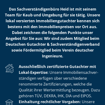
Das Sach­ver­stän­di­gen­bü­ro Heid ist mit seinem
Team für Kaub und Umgebung für sie tätig. Unsere
lokal versierten Im­mo­bi­li­en­gut­ach­ter kennen sich
bestens mit den Im­mo­bi­li­en­prei­sen vor Ort aus.
Dabei zeichnen die folgenden Punkte unser
Angebot für Sie aus: Wir sind zudem Mitglied beim
Deutschen Gutachter & Sach­ver­stän­di­gen­ver­band
sowie Fördermitglied beim Verein deutscher
Ingenieure.
Ausschließlich zertifizierte Gutachter mit
Lokal-Expertise:
Unsere Im­mo­bi­li­en­sach­ver­
stän­di­gen verfügen über verschiedene
renommierte Zer­ti­fi­zie­run­gen, welche die
Qualität ihrer Wertermittlung bezeugen. Dazu
gehören TÜV, DEKRA, IHK, DIA und EIPOS.
Einhaltung rechtlicher Vorgaben:
Unsere