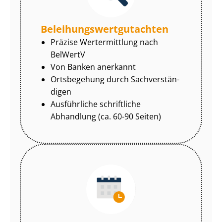
Be­lei­hungs­wert­gut­ach­ten
Präzise Wertermittlung nach
BelWertV
Von Banken anerkannt
Ortsbegehung durch Sach­ver­stän­
di­gen
Ausführliche schriftliche
Abhandlung (ca. 60-90 Seiten)