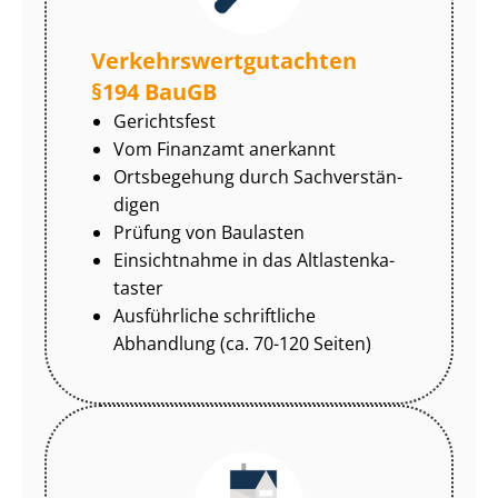
Ver­kehrs­wert­gut­ach­ten
§194 BauGB
Gerichtsfest
Vom Finanzamt anerkannt
Ortsbegehung durch Sach­ver­stän­
di­gen
Prüfung von Baulasten
Einsichtnahme in das Alt­las­ten­ka­
tas­ter
Ausführliche schriftliche
Abhandlung (ca. 70-120 Seiten)