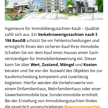
Ingenieure für Im­mo­bi­li­en­gut­ach­ten Kaub – Qualität
zahlt sich aus. Ein
Ver­kehrs­wert­gut­ach­ten nach §
194 BauGB
schützt Sie vor Fehl­ent­schei­dun­gen und
ermöglicht Ihnen den sicheren Kauf Ihrer Immobilie.
Schalten Sie vor dem Kauf eines Hauses einen Sach­
ver­stän­di­gen für Im­mo­bi­li­en­be­wer­tung ein. Dieser
kann Sie über
Wert, Zustand, Mängel
und
Kosten
beraten und Sie von der Auswahl des Objektes bis zur
Kauf­ent­schei­dung kompetent und zuverlässig
begleiten. Hierfür werden die Verkehrswerte von
einem Einfamilienhaus, Mehr­fa­mi­li­en­haus oder einer
Ge­wer­be­im­mo­bi­lie bzw. Sonderimmobilie ermittelt.
Bei der Erstellung von Im­mo­bi­li­en­gut­ach­ten finden
die gesetzlich vor­ge­schrie­be­nen
Be­wer­tungs­ver­fah­