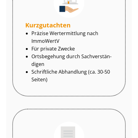
Kurzgutachten
Präzise Wertermittlung nach
ImmoWertV
Für private Zwecke
Ortsbegehung durch Sach­ver­stän­
di­gen
Schriftliche Abhandlung (ca. 30-50
Seiten)