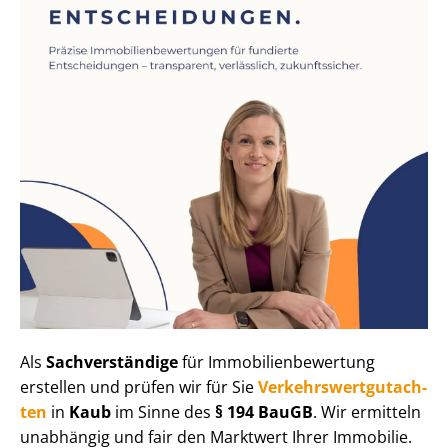
Als
Sachverständige
für Im­mo­bi­li­en­be­wer­tung
erstellen und prüfen wir für Sie
Ver­kehrs­wert­gut­ach­
ten
in
Kaub
im Sinne des
§ 194 BauGB
. Wir ermitteln
unabhängig und fair den Marktwert Ihrer Immobilie.