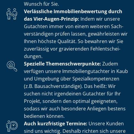
Wunsch für Sie.
Verlässliche Im­mo­bi­li­en­be­wer­tung durch
das Vier-Augen-Prinzip:
Indem wir unsere
Gutachten immer von einem weiteren Sach­
ver­stän­di­gen prüfen lassen, gewährleisten wir
Ihnen höchste Qualität. So bewahren wir Sie
zuverlässig vor gravierenden Fehl­ent­schei­
dun­gen.
Spezielle The­men­schwer­punk­te:
Zudem
verfügen unsere Im­mo­bi­li­en­gut­ach­ter in Kaub
und Umgebung über Spe­zi­al­kom­pe­ten­zen
(z.B. Bau­sach­ver­stän­di­ge). Das heißt: Wir
suchen nicht irgendeinen Gutachter für Ihr
Projekt, sondern den optimal geeigneten,
sodass wir auch besondere Anliegen bestens
bedienen können.
Auch kurzfristige Termine:
Unsere Kunden
sind uns wichtig. Deshalb richten sich unsere