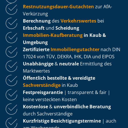
Rest­nut­zungs­dau­er-Gutachten
zur AfA-
Verkürzung
Berechnung
des
Verkehrswertes
bei
Erbschaft
und
Scheidung
Immobilien-Kaufberatung
in Kaub &
Umgebung
Zertifizierte
Im­mo­bi­li­en­gut­ach­ter
nach DIN
17024 von TÜV, DEKRA, IHK, DIA und EIPOS
Unabhängige
&
neutrale
Ermittlung des
Marktwertes
Öffentlich bestellte & vereidigte
Sachverständige
in Kaub
Fest­preis­ga­ran­tie
| transparent & fair |
keine versteckten Kosten
Kostenlose
&
unverbindliche Beratung
durch Sachverständige
Kurzfristige Be­sich­ti­gungs­ter­mi­ne
| auch
am Wochenende