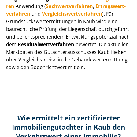
ren
Anwendung (
Sach­wert­ver­fah­ren
,
Er­trags­wert­
ver­fah­ren
und
Ver­gleichs­wert­ver­fah­ren
). Für
Grund­stücks­wert­ermitt­lun­gen in Kaub wird eine
baurechtliche Prüfung der Liegenschaft durchgeführt
und bei entsprechendem Ent­wick­lungs­po­ten­zi­al nach
dem
Re­si­du­al­wert­ver­fah­ren
bewertet. Die aktuellen
Marktdaten des Gut­ach­ter­aus­schus­ses Kaub fließen
über Ver­gleichs­prei­se in die Ge­bäu­de­wert­ermitt­lung
sowie den Bodenrichtwert mit ein.
Wie ermittelt ein zertifizierter
Immobilien­gutachter in Kaub den
Verkehrswert einer Immobilie?