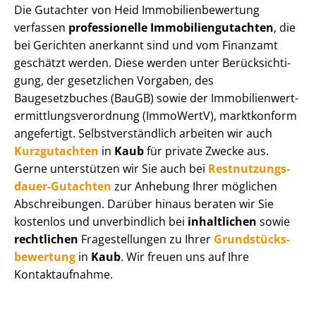
Die Gutachter von Heid Im­mo­bi­li­en­be­wer­tung
verfassen
professionelle Im­mo­bi­li­en­gut­ach­ten
, die
bei Gerichten anerkannt sind und vom Finanzamt
geschätzt werden. Diese werden unter Be­rück­sich­ti­
gung, der gesetzlichen Vorgaben, des
Baugesetzbuches (BauGB) sowie der Im­mo­bi­li­en­wert­
ermitt­lungs­ver­ord­nung (ImmoWertV), marktkonform
angefertigt. Selbst­ver­ständ­lich arbeiten wir auch
Kurzgutachten
in
Kaub
für private Zwecke aus.
Gerne unterstützen wir Sie auch bei
Rest­nut­zungs­
dau­er-Gutachten
zur Anhebung Ihrer möglichen
Abschreibungen. Darüber hinaus beraten wir Sie
kostenlos und unverbindlich bei
inhaltlichen
sowie
rechtlichen
Fragestellungen zu Ihrer
Grund­stücks­
be­wer­tung
in
Kaub
. Wir freuen uns auf Ihre
Kontaktaufnahme.