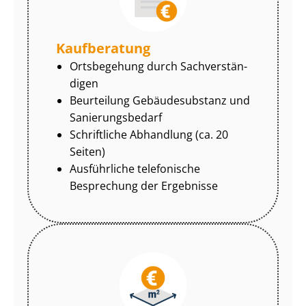
Kaufberatung
Ortsbegehung durch Sach­ver­stän­
di­gen
Beurteilung Gebäudesubstanz und
Sa­nie­rungs­be­darf
Schriftliche Abhandlung (ca. 20
Seiten)
Ausführliche telefonische
Besprechung der Ergebnisse