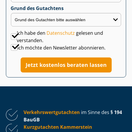
Grund des Gutachtens
Ich habe den
Datenschutz
gelesen und
verstanden.
Ich möchte den Newsletter abonnieren.
Jetzt kostenlos beraten lassen
Ver­kehrs­wert­gut­ach­ten
im Sinne des
§ 194
BauGB
Kurzgutachten Kammerstein