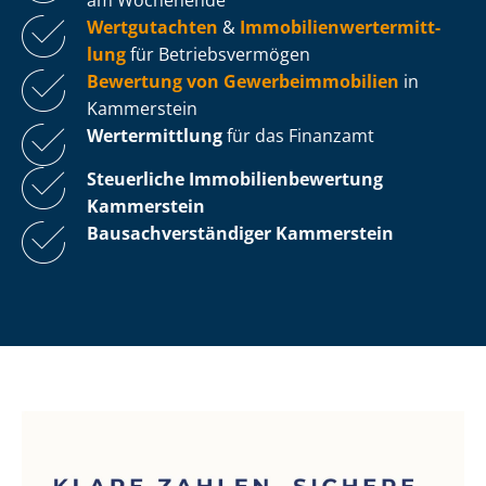
Wertgutachten
&
Im­mo­bi­li­en­wert­ermitt­
lung
für Be­triebs­ver­mö­gen
Bewertung von Ge­wer­be­im­mo­bi­li­en
in
Kammerstein
Wertermittlung
für das Finanzamt
Steuerliche Im­mo­bi­li­en­be­wer­tung
Kammerstein
Bau­sach­ver­stän­di­ger Kammerstein