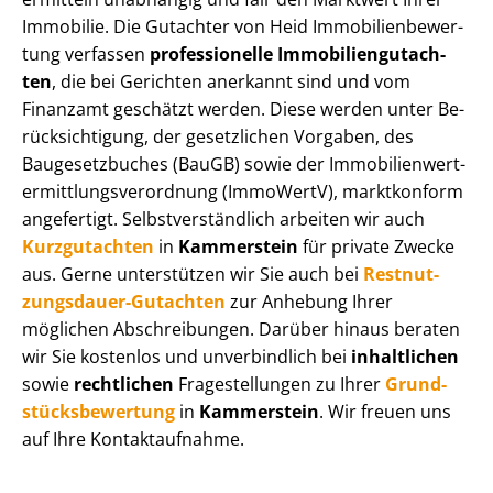
Immobilie. Die Gutachter von Heid Im­mo­bi­li­en­be­wer­
tung verfassen
professionelle Im­mo­bi­li­en­gut­ach­
ten
, die bei Gerichten anerkannt sind und vom
Finanzamt geschätzt werden. Diese werden unter Be­
rück­sich­ti­gung, der gesetzlichen Vorgaben, des
Baugesetzbuches (BauGB) sowie der Im­mo­bi­li­en­wert­
ermitt­lungs­ver­ord­nung (ImmoWertV), marktkonform
angefertigt. Selbst­ver­ständ­lich arbeiten wir auch
Kurzgutachten
in
Kammerstein
für private Zwecke
aus. Gerne unterstützen wir Sie auch bei
Rest­nut­
zungs­dau­er-Gutachten
zur Anhebung Ihrer
möglichen Abschreibungen. Darüber hinaus beraten
wir Sie kostenlos und unverbindlich bei
inhaltlichen
sowie
rechtlichen
Fragestellungen zu Ihrer
Grund­
stücks­be­wer­tung
in
Kammerstein
. Wir freuen uns
auf Ihre Kontaktaufnahme.