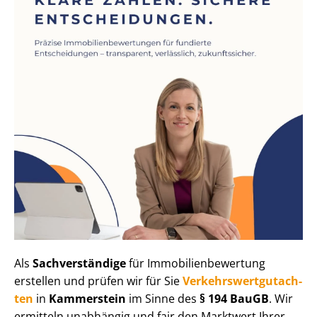
Als
Sachverständige
für Im­mo­bi­li­en­be­wer­tung
erstellen und prüfen wir für Sie
Ver­kehrs­wert­gut­ach­
ten
in
Kammerstein
im Sinne des
§ 194 BauGB
. Wir
ermitteln unabhängig und fair den Marktwert Ihrer