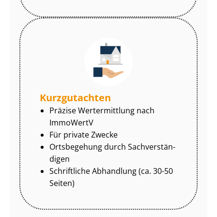
Kurzgutachten
Präzise Wertermittlung nach
ImmoWertV
Für private Zwecke
Ortsbegehung durch Sach­ver­stän­
di­gen
Schriftliche Abhandlung (ca. 30-50
Seiten)