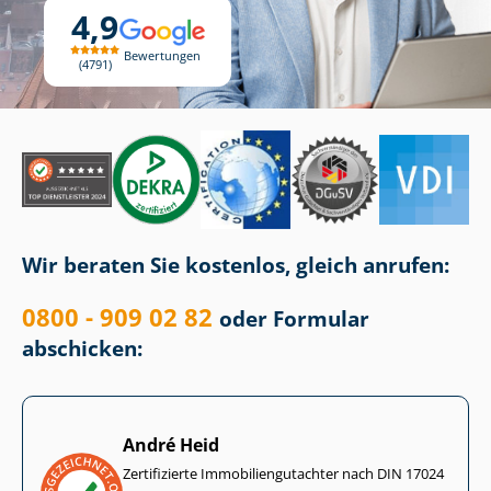
4,9
Bewertungen
4791
Wir beraten Sie kostenlos, gleich anrufen:
0800 - 909 02 82
oder Formular
abschicken:
André Heid
Zertifizierte Im­mo­bi­li­en­gut­ach­ter nach DIN 17024