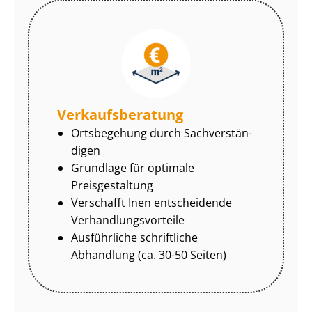
Ver­kaufs­be­ra­tung
Ortsbegehung durch Sach­ver­stän­
di­gen
Grundlage für optimale
Preisgestaltung
Verschafft Inen entscheidende
Ver­hand­lungs­vor­tei­le
Ausführliche schriftliche
Abhandlung (ca. 30-50 Seiten)