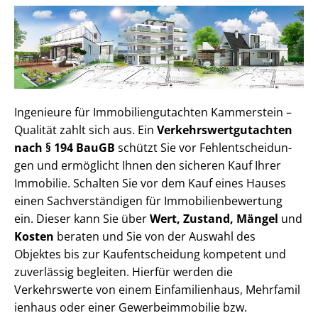
Ingenieure für Im­mo­bi­li­en­gut­ach­ten Kammerstein –
Qualität zahlt sich aus. Ein
Ver­kehrs­wert­gut­ach­ten
nach § 194 BauGB
schützt Sie vor Fehl­ent­schei­dun­
gen und ermöglicht Ihnen den sicheren Kauf Ihrer
Immobilie. Schalten Sie vor dem Kauf eines Hauses
einen Sach­ver­stän­di­gen für Im­mo­bi­li­en­be­wer­tung
ein. Dieser kann Sie über
Wert, Zustand, Mängel
und
Kosten
beraten und Sie von der Auswahl des
Objektes bis zur Kauf­ent­schei­dung kompetent und
zuverlässig begleiten. Hierfür werden die
Verkehrswerte von einem Einfamilienhaus, Mehr­fa­mi­l
i­en­haus oder einer Ge­wer­be­im­mo­bi­lie bzw.