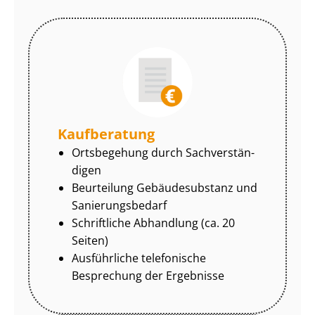
Kaufberatung
Ortsbegehung durch Sach­ver­stän­
di­gen
Beurteilung Gebäudesubstanz und
Sa­nie­rungs­be­darf
Schriftliche Abhandlung (ca. 20
Seiten)
Ausführliche telefonische
Besprechung der Ergebnisse