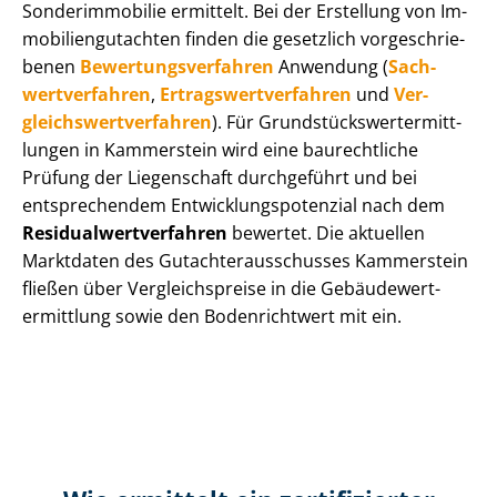
Sonderimmobilie ermittelt. Bei der Erstellung von Im­
mo­bi­li­en­gut­ach­ten finden die gesetzlich vor­ge­schrie­
be­nen
Be­wer­tungs­ver­fah­ren
Anwendung (
Sach­
wert­ver­fah­ren
,
Er­trags­wert­ver­fah­ren
und
Ver­
gleichs­wert­ver­fah­ren
). Für Grund­stücks­wert­ermitt­
lun­gen in Kammerstein wird eine baurechtliche
Prüfung der Liegenschaft durchgeführt und bei
entsprechendem Ent­wick­lungs­po­ten­zi­al nach dem
Re­si­du­al­wert­ver­fah­ren
bewertet. Die aktuellen
Marktdaten des Gut­ach­ter­aus­schus­ses Kammerstein
fließen über Ver­gleichs­prei­se in die Ge­bäu­de­wert­
ermitt­lung sowie den Bodenrichtwert mit ein.