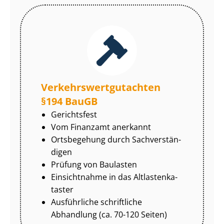
Ver­kehrs­wert­gut­ach­ten
§194 BauGB
Gerichtsfest
Vom Finanzamt anerkannt
Ortsbegehung durch Sach­ver­stän­
di­gen
Prüfung von Baulasten
Einsichtnahme in das Alt­las­ten­ka­
tas­ter
Ausführliche schriftliche
Abhandlung (ca. 70-120 Seiten)