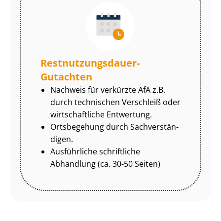
Rest­nut­zungs­dau­er-
Gutachten
Nachweis für verkürzte AfA z.B.
durch technischen Verschleiß oder
wirtschaftliche Entwertung.
Ortsbegehung durch Sach­ver­stän­
di­gen.
Ausführliche schriftliche
Abhandlung (ca. 30-50 Seiten)