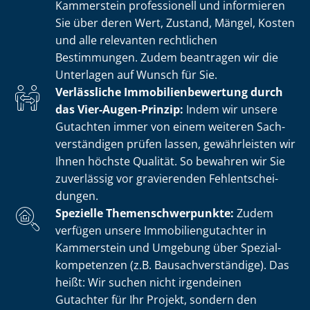
Kammerstein professionell und informieren
Sie über deren Wert, Zustand, Mängel, Kosten
und alle relevanten rechtlichen
Bestimmungen. Zudem beantragen wir die
Unterlagen auf Wunsch für Sie.
Verlässliche Im­mo­bi­li­en­be­wer­tung durch
das Vier-Augen-Prinzip:
Indem wir unsere
Gutachten immer von einem weiteren Sach­
ver­stän­di­gen prüfen lassen, gewährleisten wir
Ihnen höchste Qualität. So bewahren wir Sie
zuverlässig vor gravierenden Fehl­ent­schei­
dun­gen.
Spezielle The­men­schwer­punk­te:
Zudem
verfügen unsere Im­mo­bi­li­en­gut­ach­ter in
Kammerstein und Umgebung über Spe­zi­al­
kom­pe­ten­zen (z.B. Bau­sach­ver­stän­di­ge). Das
heißt: Wir suchen nicht irgendeinen
Gutachter für Ihr Projekt, sondern den