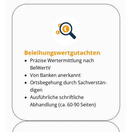
Be­lei­hungs­wert­gut­ach­ten
Präzise Wertermittlung nach
BelWertV
Von Banken anerkannt
Ortsbegehung durch Sach­ver­stän­
di­gen
Ausführliche schriftliche
Abhandlung (ca. 60-90 Seiten)