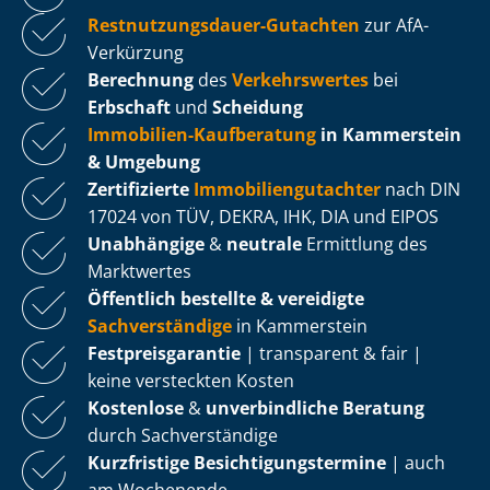
Rest­nut­zungs­dau­er-Gutachten
zur AfA-
Verkürzung
Berechnung
des
Verkehrswertes
bei
Erbschaft
und
Scheidung
Immobilien-Kaufberatung
in Kammerstein
& Umgebung
Zertifizierte
Im­mo­bi­li­en­gut­ach­ter
nach DIN
17024 von TÜV, DEKRA, IHK, DIA und EIPOS
Unabhängige
&
neutrale
Ermittlung des
Marktwertes
Öffentlich bestellte & vereidigte
Sachverständige
in Kammerstein
Fest­preis­ga­ran­tie
| transparent & fair |
keine versteckten Kosten
Kostenlose
&
unverbindliche Beratung
durch Sachverständige
Kurzfristige Be­sich­ti­gungs­ter­mi­ne
| auch
am Wochenende