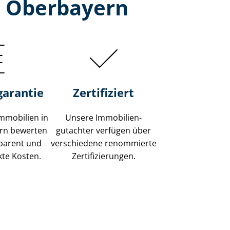
, Oberbayern
garantie
Zertifiziert
mmobilien in
Unsere Immobilien­
ern bewerten
gutachter verfügen über
sparent und
verschiedene renommierte
kte Kosten.
Zer­ti­fi­zie­run­gen.