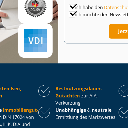
Ich habe den
Datenschu
Ich möchte den Newslet
Jet
ten Isen,
Rest­nut­zungs­dau­er-
n
Gutachten
zur AfA-
Verkürzung
e
Im­mo­bi­li­en­gut­
Unabhängige
&
neutrale
 DIN 17024 von
Ermittlung des Marktwertes
, IHK, DIA und