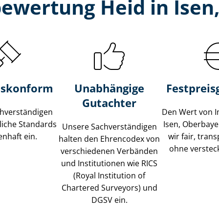
bewertung Heid in Isen
s­konform
Unabhängige
Festpreis​
Gutachter
­ver­stän­di­gen
Den Wert von I
liche Standards
Isen, Oberbay
Unsere Sach­ver­stän­di­gen
nhaft ein.
wir fair, tran
halten den Ehrencodex von
ohne verstec
verschiedenen Verbänden
und Institutionen wie RICS
(Royal Institution of
Chartered Surveyors) und
DGSV ein.