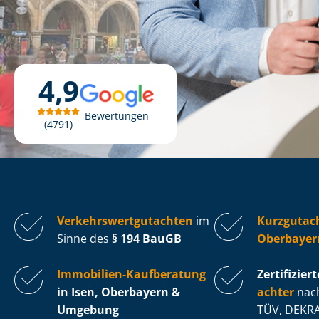
4,9
Bewertungen
4791
Ver­kehrs­wert­gut­ach­ten
im
Kurzgutach
Sinne des
§ 194 BauGB
Oberbayer
Immobilien-Kaufberatung
Zertifiziert
in Isen, Oberbayern &
ach­ter
nach
Umgebung
TÜV, DEKRA