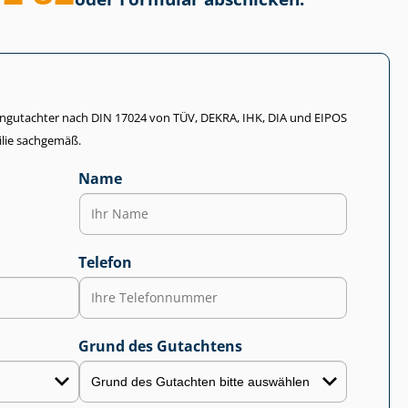
li­en­gut­ach­ter nach DIN 17024 von TÜV, DEKRA, IHK, DIA und EIPOS
lie sachgemäß.
Name
Telefon
Grund des Gutachtens