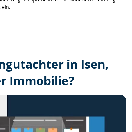
 ein.
n­gutachter in Isen,
r Immobilie?