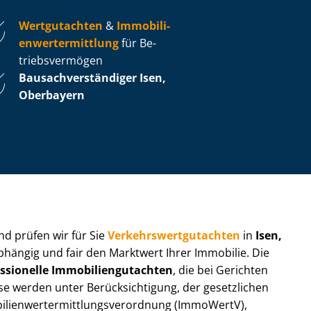
Wertgutachten
&
Im­mo­bi­li­
en­wert­ermitt­lung
für Be­
triebs­ver­mö­gen
Bau­sach­ver­stän­di­ger Isen,
Oberbayern
 und prüfen wir für Sie
Ver­kehrs­wert­gut­ach­ten
in
Isen,
bhängig und fair den Marktwert Ihrer Immobilie. Die
ssionelle Im­mo­bi­li­en­gut­ach­ten
, die bei Gerichten
werden unter Be­rück­sich­ti­gung, der gesetzlichen
i­en­wert­ermitt­lungs­ver­ord­nung (ImmoWertV),