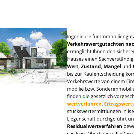
Ingenieure für Im­mo­bi­li­en­gu
Ver­kehrs­wert­gut­ach­ten n
ermöglicht Ihnen den sicheren
Hauses einen Sach­ver­stän­di­ge
Wert, Zustand, Mängel
und
bis zur Kauf­ent­schei­dung k
Verkehrswerte von einem Einfam
mo­bi­lie bzw. Sonderimmobilie e
finden die gesetzlich vor­ge­sc
wert­ver­fah­ren
,
Er­trags­wert­
stücks­wert­ermitt­lun­gen in 
Liegenschaft durchgeführt und
Re­si­du­al­wert­ver­fah­ren
bewer
ses Isen, Oberbayern fließen üb