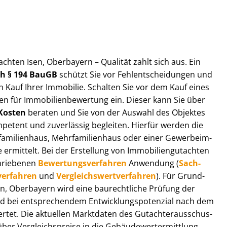
t­ach­ten Isen, Oberbayern – Qualität zahlt sich aus. Ein
ach § 194 BauGB
schützt Sie vor Fehl­ent­schei­dun­gen und
 Kauf Ihrer Immobilie. Schalten Sie vor dem Kauf eines
n für Im­mo­bi­li­en­be­wer­tung ein. Dieser kann Sie über
Kosten
beraten und Sie von der Auswahl des Objektes
ompetent und zuverlässig begleiten. Hierfür werden die
ilienhaus, Mehr­fa­mi­li­en­haus oder einer Ge­wer­be­im­
rmittelt. Bei der Erstellung von Im­mo­bi­li­en­gut­ach­ten
hrie­be­nen
Be­wer­tungs­ver­fah­ren
Anwendung (
Sach­
ver­fah­ren
und
Ver­gleichs­wert­ver­fah­ren
). Für Grund­
Isen, Oberbayern wird eine baurechtliche Prüfung der
 bei entsprechendem Ent­wick­lungs­po­ten­zi­al nach dem
tet. Die aktuellen Marktdaten des Gut­ach­ter­aus­schus­
er Ver­gleichs­prei­se in die Ge­bäu­de­wert­ermitt­lung