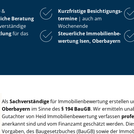
e
&
Kurzfristige Be­sich­ti­gungs­
iche Beratung
ter­mi­ne
| auch am
verständige
Wochenende
tlung
für das
Steuerliche Im­mo­bi­li­en­be­
wer­tung
Isen, Oberbayern
Als
Sachverständige
für Im­mo­bi­li­en­be­wer­tung erstellen
Oberbayern
im Sinne des
§ 194 BauGB
. Wir ermitteln una
Gutachter von Heid Im­mo­bi­li­en­be­wer­tung verfassen
profe
anerkannt sind und vom Finanzamt geschätzt werden. Diese 
Vorgaben, des Baugesetzbuches (BauGB) sowie der Im­mo­bi­l