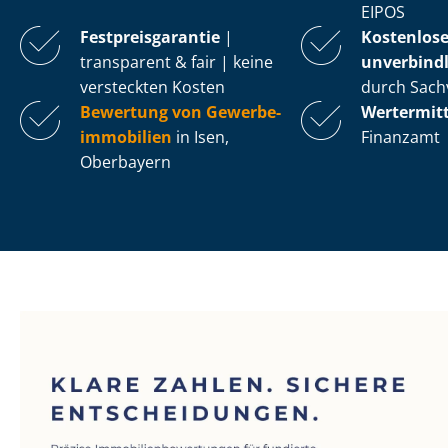
EIPOS
Fest­preis­ga­ran­tie
|
Kostenlos
transparent & fair | keine
unverbindl
versteckten Kosten
durch Sach
Bewertung von Ge­wer­be­
Wertermit
im­mo­bi­li­en
in Isen,
Finanzamt
Oberbayern