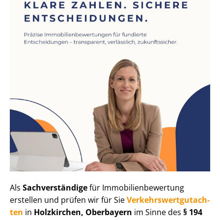
Als
Sachverständige
für Im­mo­bi­li­en­be­wer­tung
erstellen und prüfen wir für Sie
Ver­kehrs­wert­gut­ach­
ten
in
Holzkirchen, Oberbayern
im Sinne des
§ 194