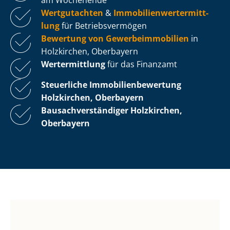
Wertgutachten
&
Im­mo­bi­li­en­wert­ermitt­
lung
für Be­triebs­ver­mö­gen
Bewertung von Ge­wer­be­im­mo­bi­li­en
in
Holzkirchen, Oberbayern
Wertermittlung
für das Finanzamt
Steuerliche Im­mo­bi­li­en­be­wer­tung
Holzkirchen, Oberbayern
Bau­sach­ver­stän­di­ger Holzkirchen,
Oberbayern