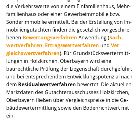
die Verkehrswerte von einem Einfamilienhaus, Mehr­
fa­mi­li­en­haus oder einer Ge­wer­be­im­mo­bi­lie bzw.
Sonderimmobilie ermittelt. Bei der Erstellung von Im­
mo­bi­li­en­gut­ach­ten finden die gesetzlich vor­ge­schrie­
be­nen
Be­wer­tungs­ver­fah­ren
Anwendung (
Sach­
wert­ver­fah­ren
,
Er­trags­wert­ver­fah­ren
und
Ver­
gleichs­wert­ver­fah­ren
). Für Grund­stücks­wert­ermitt­
lun­gen in Holzkirchen, Oberbayern wird eine
baurechtliche Prüfung der Liegenschaft durchgeführt
und bei entsprechendem Ent­wick­lungs­po­ten­zi­al nach
dem
Re­si­du­al­wert­ver­fah­ren
bewertet. Die aktuellen
Marktdaten des Gut­ach­ter­aus­schus­ses Holzkirchen,
Oberbayern fließen über Ver­gleichs­prei­se in die Ge­
bäu­de­wert­ermitt­lung sowie den Bodenrichtwert mit
ein.