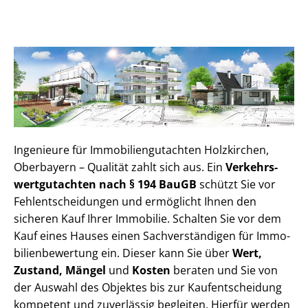
Ingenieure für Im­mo­bi­li­en­gut­ach­ten Holzkirchen,
Oberbayern – Qualität zahlt sich aus. Ein
Ver­kehrs­
wert­gut­ach­ten nach § 194 BauGB
schützt Sie vor
Fehl­ent­schei­dun­gen und ermöglicht Ihnen den
sicheren Kauf Ihrer Immobilie. Schalten Sie vor dem
Kauf eines Hauses einen Sach­ver­stän­di­gen für Im­mo­
bi­li­en­be­wer­tung ein. Dieser kann Sie über
Wert,
Zustand, Mängel
und
Kosten
beraten und Sie von
der Auswahl des Objektes bis zur Kauf­ent­schei­dung
kompetent und zuverlässig begleiten. Hierfür werden