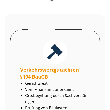
Ver­kehrs­wert­gut­ach­ten
§194 BauGB
Gerichtsfest
Vom Finanzamt anerkannt
Ortsbegehung durch Sach­ver­stän­
di­gen
Prüfung von Baulasten