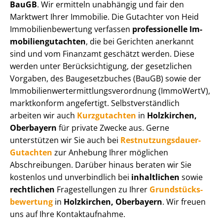
BauGB
. Wir ermitteln unabhängig und fair den
Marktwert Ihrer Immobilie. Die Gutachter von Heid
Im­mo­bi­li­en­be­wer­tung verfassen
professionelle Im­
mo­bi­li­en­gut­ach­ten
, die bei Gerichten anerkannt
sind und vom Finanzamt geschätzt werden. Diese
werden unter Be­rück­sich­ti­gung, der gesetzlichen
Vorgaben, des Baugesetzbuches (BauGB) sowie der
Im­mo­bi­li­en­wert­ermitt­lungs­ver­ord­nung (ImmoWertV),
marktkonform angefertigt. Selbst­ver­ständ­lich
arbeiten wir auch
Kurzgutachten
in
Holzkirchen,
Oberbayern
für private Zwecke aus. Gerne
unterstützen wir Sie auch bei
Rest­nut­zungs­dau­er-
Gutachten
zur Anhebung Ihrer möglichen
Abschreibungen. Darüber hinaus beraten wir Sie
kostenlos und unverbindlich bei
inhaltlichen
sowie
rechtlichen
Fragestellungen zu Ihrer
Grund­stücks­
be­wer­tung
in
Holzkirchen, Oberbayern
. Wir freuen
uns auf Ihre Kontaktaufnahme.