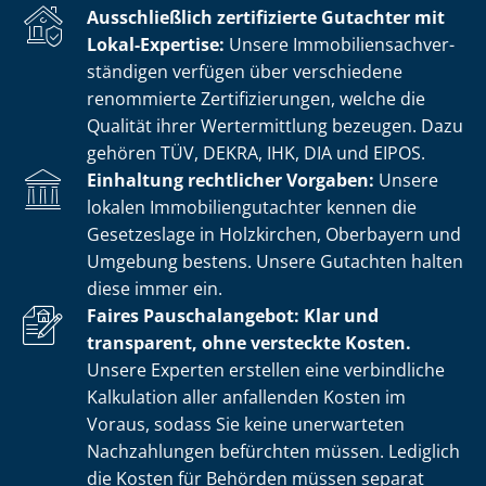
Ausschließlich zertifizierte Gutachter mit
Lokal-Expertise:
Unsere Im­mo­bi­li­en­sach­ver­
stän­di­gen verfügen über verschiedene
renommierte Zer­ti­fi­zie­run­gen, welche die
Qualität ihrer Wertermittlung bezeugen. Dazu
gehören TÜV, DEKRA, IHK, DIA und EIPOS.
Einhaltung rechtlicher Vorgaben:
Unsere
lokalen Im­mo­bi­li­en­gut­ach­ter kennen die
Gesetzeslage in Holzkirchen, Oberbayern und
Umgebung bestens. Unsere Gutachten halten
diese immer ein.
Faires Pauschalangebot: Klar und
transparent, ohne versteckte Kosten.
Unsere Experten erstellen eine verbindliche
Kalkulation aller anfallenden Kosten im
Voraus, sodass Sie keine unerwarteten
Nachzahlungen befürchten müssen. Lediglich
die Kosten für Behörden müssen separat