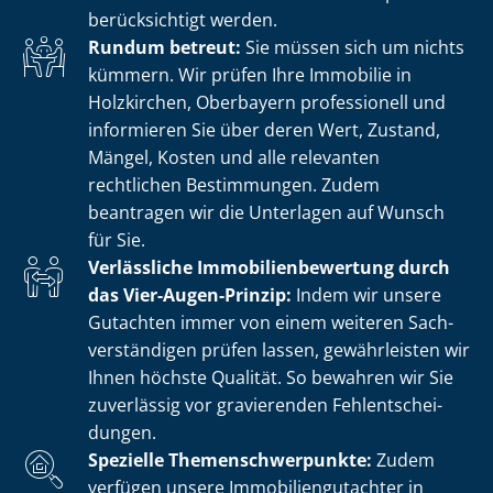
berücksichtigt werden.
Rundum betreut:
Sie müssen sich um nichts
kümmern. Wir prüfen Ihre Immobilie in
Holzkirchen, Oberbayern professionell und
informieren Sie über deren Wert, Zustand,
Mängel, Kosten und alle relevanten
rechtlichen Bestimmungen. Zudem
beantragen wir die Unterlagen auf Wunsch
für Sie.
Verlässliche Im­mo­bi­li­en­be­wer­tung durch
das Vier-Augen-Prinzip:
Indem wir unsere
Gutachten immer von einem weiteren Sach­
ver­stän­di­gen prüfen lassen, gewährleisten wir
Ihnen höchste Qualität. So bewahren wir Sie
zuverlässig vor gravierenden Fehl­ent­schei­
dun­gen.
Spezielle The­men­schwer­punk­te:
Zudem
verfügen unsere Im­mo­bi­li­en­gut­ach­ter in