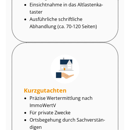
Einsichtnahme in das Alt­las­ten­ka­
tas­ter
Ausführliche schriftliche
Abhandlung (ca. 70-120 Seiten)
Kurzgutachten
Präzise Wertermittlung nach
ImmoWertV
Für private Zwecke
Ortsbegehung durch Sach­ver­stän­
di­gen