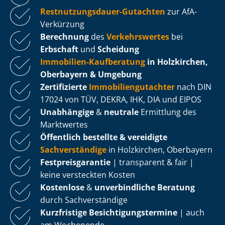
Rest­nut­zungs­dau­er-Gutachten
zur AfA-
Verkürzung
Berechnung
des
Verkehrswertes
bei
Erbschaft
und
Scheidung
Immobilien-Kaufberatung
in Holzkirchen,
Oberbayern & Umgebung
Zertifizierte
Im­mo­bi­li­en­gut­ach­ter
nach DIN
17024 von TÜV, DEKRA, IHK, DIA und EIPOS
Unabhängige
&
neutrale
Ermittlung des
Marktwertes
Öffentlich bestellte & vereidigte
Sachverständige
in Holzkirchen, Oberbayern
Fest­preis­ga­ran­tie
| transparent & fair |
keine versteckten Kosten
Kostenlose
&
unverbindliche Beratung
durch Sachverständige
Kurzfristige Be­sich­ti­gungs­ter­mi­ne
| auch
am Wochenende