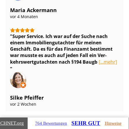
Maria Ackermann
vor 4 Monaten
Super Service. Ich war auf der Suche nach
einem Im­mo­bi­li­en­gut­ach­ter für meinen
Geschäft. Da es für das Finanzamt bestimmt
war musste es auch auf jeden Fall ein Ver­
kehrs­wert­gut­ach­ten nach §194 Baugb
[...mehr]
Silke Pfeiffer
vor 2 Wochen
SEHR GUT
ICHNET
.org
764 Bewertungen
Hinweise