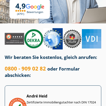
4,9
Bewertungen
4791
Wir beraten Sie kostenlos, gleich anrufen:
0800 - 909 02 82
oder Formular
abschicken:
André Heid
Zertifizierte Im­mo­bi­li­en­gut­ach­ter nach DIN 17024