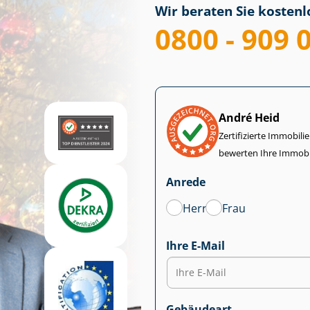
Wir beraten Sie kostenlo
0800 - 909 
André Heid
Zertifizierte Im­mo­bi­
bewerten Ihre Immobi
Anrede
Herr
Frau
Ihre E-Mail
Gebäudeart