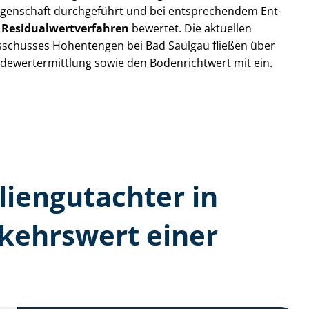
egenschaft durchgeführt und bei entsprechendem Ent­
m
Re­si­du­al­wert­ver­fah­ren
bewertet. Die aktuellen
s­schus­ses Hohentengen bei Bad Saulgau fließen über
äu­de­wert­ermitt­lung sowie den Bodenrichtwert mit ein.
lien­gutachter in
kehrswert einer