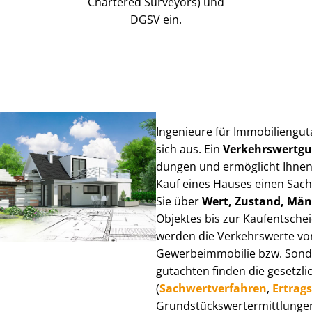
Chartered Surveyors) und
DGSV ein.
Ingenieure für Im­mo­bi­li­en­
sich aus. Ein
Ver­kehrs­wert­g
dun­gen und ermöglicht Ihnen
Kauf eines Hauses einen Sach­ve
Sie über
Wert, Zustand, Män
Objektes bis zur Kauf­ent­sch
werden die Verkehrswerte von 
Ge­wer­be­im­mo­bi­lie bzw. Son
gut­ach­ten finden die gesetzli
(
Sach­wert­ver­fah­ren
,
Er­trags
Grund­stücks­wert­ermitt­lun­