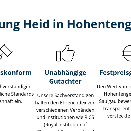
ung Heid in Hohenteng
s­konform
Unabhängige
Festpreis​
Gutachter
­ver­stän­di­gen
Den Wert von I
liche Standards
Hohentenge
Unsere Sach­ver­stän­di­gen
nhaft ein.
Saulgau bewert
halten den Ehrencodex von
transparent
verschiedenen Verbänden
versteckte
und Institutionen wie RICS
(Royal Institution of