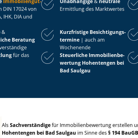
e
Im­mo­bi­li­en­gut­
Unabhängige
&
neutrale
 DIN 17024 von
Ermittlung des Marktwertes
, IHK, DIA und
e
&
Kurzfristige Be­sich­ti­gungs­
iche Beratung
ter­mi­ne
| auch am
verständige
Wochenende
tlung
für das
Steuerliche Im­mo­bi­li­en­be­
wer­tung
Hohentengen bei
Bad Saulgau
Als
Sachverständige
für Im­mo­bi­li­en­be­wer­tung erstellen
Hohentengen bei Bad Saulgau
im Sinne des
§ 194 BauG