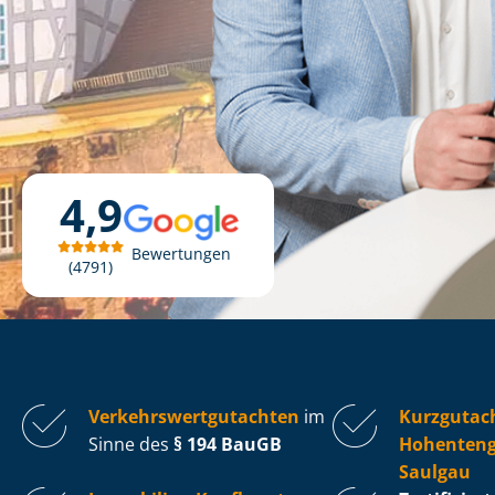
4,9
Bewertungen
4791
Ver­kehrs­wert­gut­ach­ten
im
Kurzgutac
Sinne des
§ 194 BauGB
Hohenteng
Saulgau