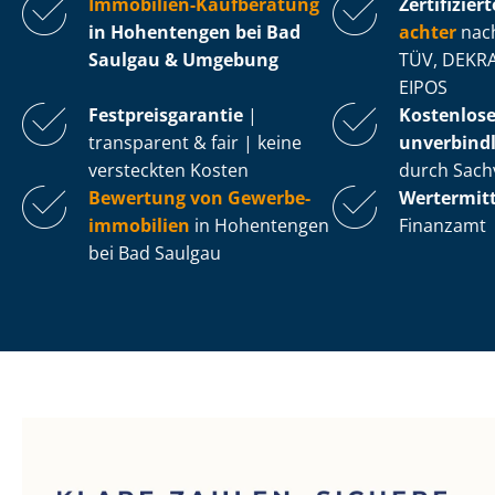
Immobilien-Kaufberatung
Zertifiziert
in Hohentengen bei Bad
ach­ter
nach
Saulgau & Umgebung
TÜV, DEKRA
EIPOS
Fest­preis­ga­ran­tie
|
Kostenlos
transparent & fair | keine
unverbindl
versteckten Kosten
durch Sach
Bewertung von Ge­wer­be­
Wertermit
im­mo­bi­li­en
in Hohentengen
Finanzamt
bei Bad Saulgau