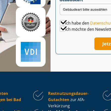
Ich habe den
Datenschu
Ich möchte den Newslet
Jet
hten
Rest­nut­zungs­dau­er-
en bei Bad
Gutachten
zur AfA-
Verkürzung