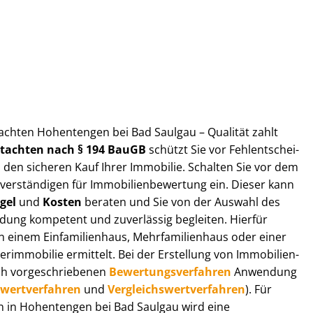
gut­ach­ten Hohentengen bei Bad Saulgau – Qualität zahlt
ut­ach­ten nach § 194 BauGB
schützt Sie vor Fehl­ent­schei­
 den sicheren Kauf Ihrer Immobilie. Schalten Sie vor dem
r­stän­di­gen für Im­mo­bi­li­en­be­wer­tung ein. Dieser kann
gel
und
Kosten
beraten und Sie von der Auswahl des
ei­dung kompetent und zuverlässig begleiten. Hierfür
einem Einfamilienhaus, Mehr­fa­mi­li­en­haus oder einer
derimmobilie ermittelt. Bei der Erstellung von Im­mo­bi­li­en­
ch vor­ge­schrie­be­nen
Be­wer­tungs­ver­fah­ren
Anwendung
­wert­ver­fah­ren
und
Ver­gleichs­wert­ver­fah­ren
). Für
gen in Hohentengen bei Bad Saulgau wird eine