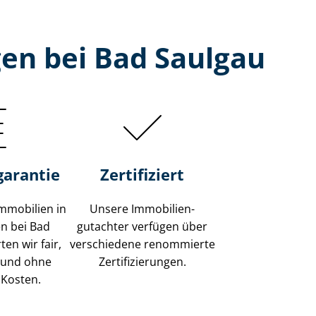
en bei Bad Saulgau
garantie
Zertifiziert
mmobilien in
Unsere Immobilien­
n bei Bad
gutachter verfügen über
en wir fair,
verschiedene renommierte
 und ohne
Zer­ti­fi­zie­run­gen.
 Kosten.