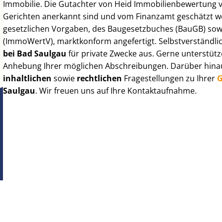
Immobilie. Die Gutachter von Heid Im­mo­bi­li­en­be­wer­tung
Gerichten anerkannt sind und vom Finanzamt geschätzt werd
gesetzlichen Vorgaben, des Baugesetzbuches (BauGB) sowie de
(ImmoWertV), marktkonform angefertigt. Selbst­ver­ständ­li
bei Bad Saulgau
für private Zwecke aus. Gerne unterstütz
Anhebung Ihrer möglichen Abschreibungen. Darüber hinaus
inhaltlichen
sowie
rechtlichen
Fragestellungen zu Ihrer
G
Saulgau
. Wir freuen uns auf Ihre Kontaktaufnahme.