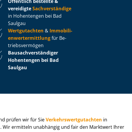
Öffentlich bestellte &
vereidigte
Sachverständige
in Hohentengen bei Bad
Saulgau
Wertgutachten
&
Im­mo­bi­li­
en­wert­ermitt­lung
für Be­
triebs­ver­mö­gen
Bau­sach­ver­stän­di­ger
Hohentengen bei Bad
Saulgau
 und prüfen wir für Sie
Ver­kehrs­wert­gut­ach­ten
in
B
. Wir ermitteln unabhängig und fair den Marktwert Ihrer