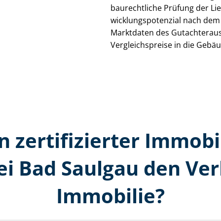
baurechtliche Prüfung der Li
wick­lungs­po­ten­zi­al nach de
Marktdaten des Gut­ach­ter­au
Ver­gleichs­prei­se in die Ge­b
n zertifizierter Immobi
i Bad Saulgau den Ver
Immobilie?