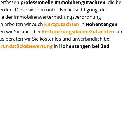
 verfassen
professionelle Im­mo­bi­li­en­gut­ach­ten
, die bei
en. Diese werden unter Be­rück­sich­ti­gung, der
r Im­mo­bi­li­en­wert­ermitt­lungs­ver­ord­nung
ch arbeiten wir auch
Kurzgutachten
in
Hohentengen
en wir Sie auch bei
Rest­nut­zungs­dau­er-Gutachten
zur
 beraten wir Sie kostenlos und unverbindlich bei
rund­stücks­be­wer­tung
in
Hohentengen bei Bad