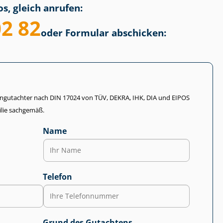
s, gleich anrufen:
02 82
oder Formular abschicken:
li­en­gut­ach­ter nach DIN 17024 von TÜV, DEKRA, IHK, DIA und EIPOS
lie sachgemäß.
Name
Telefon
Grund des Gutachtens