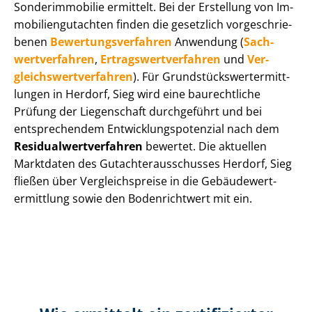
Sonderimmobilie ermittelt. Bei der Erstellung von Im­
mo­bi­li­en­gut­ach­ten finden die gesetzlich vor­ge­schrie­
be­nen
Be­wer­tungs­ver­fah­ren
Anwendung (
Sach­
wert­ver­fah­ren
,
Er­trags­wert­ver­fah­ren
und
Ver­
gleichs­wert­ver­fah­ren
). Für Grund­stücks­wert­ermitt­
lun­gen in Herdorf, Sieg wird eine baurechtliche
Prüfung der Liegenschaft durchgeführt und bei
entsprechendem Ent­wick­lungs­po­ten­zi­al nach dem
Re­si­du­al­wert­ver­fah­ren
bewertet. Die aktuellen
Marktdaten des Gut­ach­ter­aus­schus­ses Herdorf, Sieg
fließen über Ver­gleichs­prei­se in die Ge­bäu­de­wert­
ermitt­lung sowie den Bodenrichtwert mit ein.