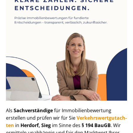
Als
Sachverständige
für Im­mo­bi­li­en­be­wer­tung
erstellen und prüfen wir für Sie
Ver­kehrs­wert­gut­ach­
ten
in
Herdorf, Sieg
im Sinne des
§ 194 BauGB
. Wir
ermitteln unabhängig und fair den Marktwert Ihrer