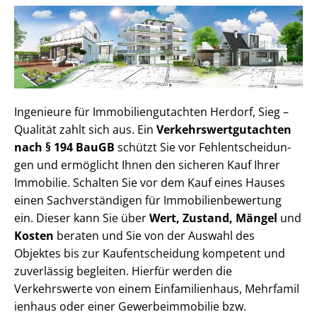
Ingenieure für Im­mo­bi­li­en­gut­ach­ten Herdorf, Sieg –
Qualität zahlt sich aus. Ein
Ver­kehrs­wert­gut­ach­ten
nach § 194 BauGB
schützt Sie vor Fehl­ent­schei­dun­
gen und ermöglicht Ihnen den sicheren Kauf Ihrer
Immobilie. Schalten Sie vor dem Kauf eines Hauses
einen Sach­ver­stän­di­gen für Im­mo­bi­li­en­be­wer­tung
ein. Dieser kann Sie über
Wert, Zustand, Mängel
und
Kosten
beraten und Sie von der Auswahl des
Objektes bis zur Kauf­ent­schei­dung kompetent und
zuverlässig begleiten. Hierfür werden die
Verkehrswerte von einem Einfamilienhaus, Mehr­fa­mi­l
i­en­haus oder einer Ge­wer­be­im­mo­bi­lie bzw.