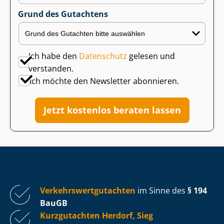
Grund des Gutachtens
Ich habe den
Datenschutz
gelesen und
verstanden.
Ich möchte den Newsletter abonnieren.
Jetzt kostenlos beraten lassen
Ver­kehrs­wert­gut­ach­ten
im Sinne des
§ 194
BauGB
Kurzgutachten Herdorf, Sieg