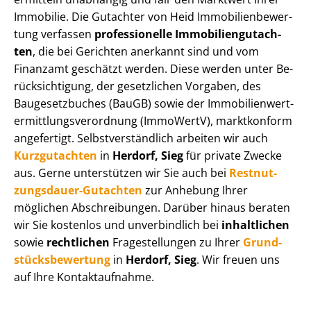
Immobilie. Die Gutachter von Heid Im­mo­bi­li­en­be­wer­
tung verfassen
professionelle Im­mo­bi­li­en­gut­ach­
ten
, die bei Gerichten anerkannt sind und vom
Finanzamt geschätzt werden. Diese werden unter Be­
rück­sich­ti­gung, der gesetzlichen Vorgaben, des
Baugesetzbuches (BauGB) sowie der Im­mo­bi­li­en­wert­
ermitt­lungs­ver­ord­nung (ImmoWertV), marktkonform
angefertigt. Selbst­ver­ständ­lich arbeiten wir auch
Kurzgutachten
in
Herdorf, Sieg
für private Zwecke
aus. Gerne unterstützen wir Sie auch bei
Rest­nut­
zungs­dau­er-Gutachten
zur Anhebung Ihrer
möglichen Abschreibungen. Darüber hinaus beraten
wir Sie kostenlos und unverbindlich bei
inhaltlichen
sowie
rechtlichen
Fragestellungen zu Ihrer
Grund­
stücks­be­wer­tung
in
Herdorf, Sieg
. Wir freuen uns
auf Ihre Kontaktaufnahme.