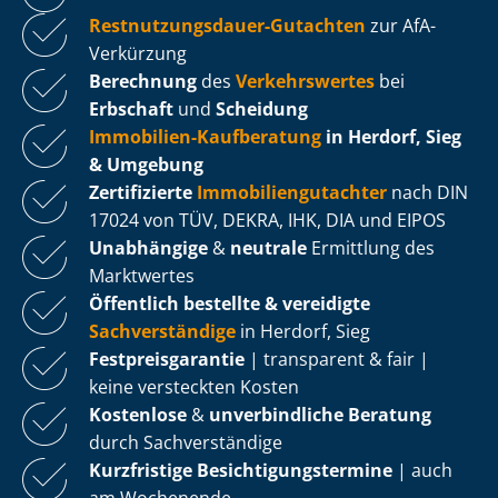
Rest­nut­zungs­dau­er-Gutachten
zur AfA-
Verkürzung
Berechnung
des
Verkehrswertes
bei
Erbschaft
und
Scheidung
Immobilien-Kaufberatung
in Herdorf, Sieg
& Umgebung
Zertifizierte
Im­mo­bi­li­en­gut­ach­ter
nach DIN
17024 von TÜV, DEKRA, IHK, DIA und EIPOS
Unabhängige
&
neutrale
Ermittlung des
Marktwertes
Öffentlich bestellte & vereidigte
Sachverständige
in Herdorf, Sieg
Fest­preis­ga­ran­tie
| transparent & fair |
keine versteckten Kosten
Kostenlose
&
unverbindliche Beratung
durch Sachverständige
Kurzfristige Be­sich­ti­gungs­ter­mi­ne
| auch
am Wochenende