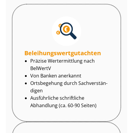
Be­lei­hungs­wert­gut­ach­ten
Präzise Wertermittlung nach
BelWertV
Von Banken anerkannt
Ortsbegehung durch Sach­ver­stän­
di­gen
Ausführliche schriftliche
Abhandlung (ca. 60-90 Seiten)