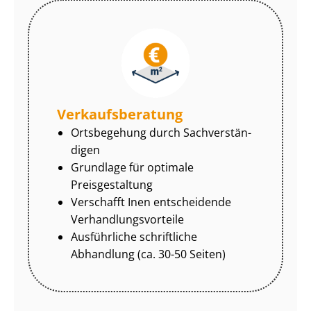
Ver­kaufs­be­ra­tung
Ortsbegehung durch Sach­ver­stän­
di­gen
Grundlage für optimale
Preisgestaltung
Verschafft Inen entscheidende
Ver­hand­lungs­vor­tei­le
Ausführliche schriftliche
Abhandlung (ca. 30-50 Seiten)