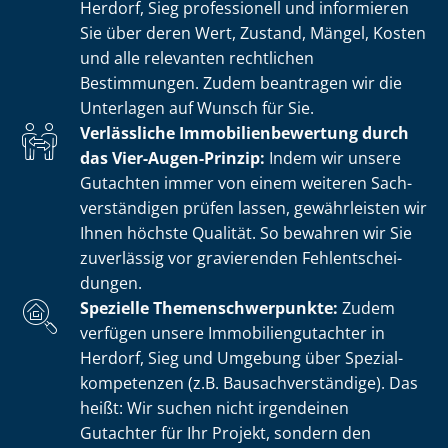
Herdorf, Sieg professionell und informieren
Sie über deren Wert, Zustand, Mängel, Kosten
und alle relevanten rechtlichen
Bestimmungen. Zudem beantragen wir die
Unterlagen auf Wunsch für Sie.
Verlässliche Im­mo­bi­li­en­be­wer­tung durch
das Vier-Augen-Prinzip:
Indem wir unsere
Gutachten immer von einem weiteren Sach­
ver­stän­di­gen prüfen lassen, gewährleisten wir
Ihnen höchste Qualität. So bewahren wir Sie
zuverlässig vor gravierenden Fehl­ent­schei­
dun­gen.
Spezielle The­men­schwer­punk­te:
Zudem
verfügen unsere Im­mo­bi­li­en­gut­ach­ter in
Herdorf, Sieg und Umgebung über Spe­zi­al­
kom­pe­ten­zen (z.B. Bau­sach­ver­stän­di­ge). Das
heißt: Wir suchen nicht irgendeinen
Gutachter für Ihr Projekt, sondern den