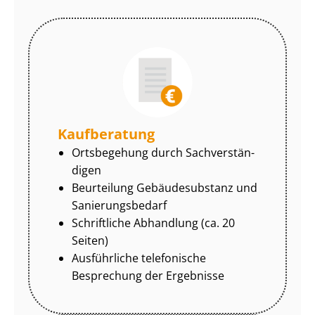
Kaufberatung
Ortsbegehung durch Sach­ver­stän­
di­gen
Beurteilung Gebäudesubstanz und
Sa­nie­rungs­be­darf
Schriftliche Abhandlung (ca. 20
Seiten)
Ausführliche telefonische
Besprechung der Ergebnisse