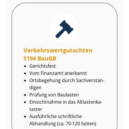
Ver­kehrs­wert­gut­ach­ten
§194 BauGB
Gerichtsfest
Vom Finanzamt anerkannt
Ortsbegehung durch Sach­ver­stän­
di­gen
Prüfung von Baulasten
Einsichtnahme in das Alt­las­ten­ka­
tas­ter
Ausführliche schriftliche
Abhandlung (ca. 70-120 Seiten)