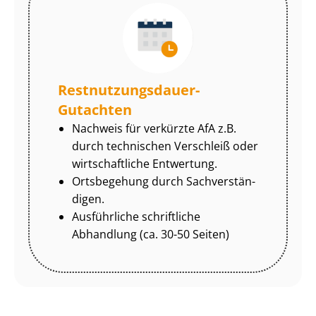
Rest­nut­zungs­dau­er-
Gutachten
Nachweis für verkürzte AfA z.B.
durch technischen Verschleiß oder
wirtschaftliche Entwertung.
Ortsbegehung durch Sach­ver­stän­
di­gen.
Ausführliche schriftliche
Abhandlung (ca. 30-50 Seiten)