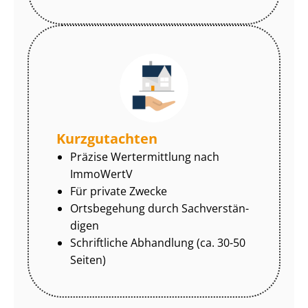
Kurzgutachten
Präzise Wertermittlung nach
ImmoWertV
Für private Zwecke
Ortsbegehung durch Sach­ver­stän­
di­gen
Schriftliche Abhandlung (ca. 30-50
Seiten)