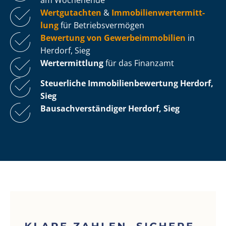
Wertgutachten
&
Im­mo­bi­li­en­wert­ermitt­
lung
für Be­triebs­ver­mö­gen
Bewertung von Ge­wer­be­im­mo­bi­li­en
in
Herdorf, Sieg
Wertermittlung
für das Finanzamt
Steuerliche Im­mo­bi­li­en­be­wer­tung
Herdorf,
Sieg
Bau­sach­ver­stän­di­ger Herdorf, Sieg