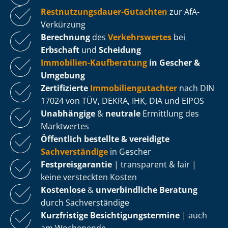
Rest­nut­zungs­dau­er-Gutachten
zur AfA-
Verkürzung
Berechnung
des
Verkehrswertes
bei
Erbschaft
und
Scheidung
Immobilien-Kaufberatung
in Gescher &
Umgebung
Zertifizierte
Im­mo­bi­li­en­gut­ach­ter
nach DIN
17024 von TÜV, DEKRA, IHK, DIA und EIPOS
Unabhängige
&
neutrale
Ermittlung des
Marktwertes
Öffentlich bestellte & vereidigte
Sachverständige
in Gescher
Fest­preis­ga­ran­tie
| transparent & fair |
keine versteckten Kosten
Kostenlose
&
unverbindliche Beratung
durch Sachverständige
Kurzfristige Be­sich­ti­gungs­ter­mi­ne
| auch
am Wochenende