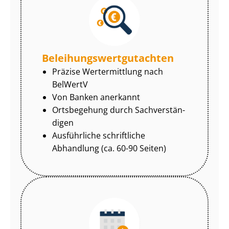
Be­lei­hungs­wert­gut­ach­ten
Präzise Wertermittlung nach
BelWertV
Von Banken anerkannt
Ortsbegehung durch Sach­ver­stän­
di­gen
Ausführliche schriftliche
Abhandlung (ca. 60-90 Seiten)