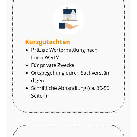
Kurzgutachten
Präzise Wertermittlung nach
ImmoWertV
Für private Zwecke
Ortsbegehung durch Sach­ver­stän­
di­gen
Schriftliche Abhandlung (ca. 30-50
Seiten)