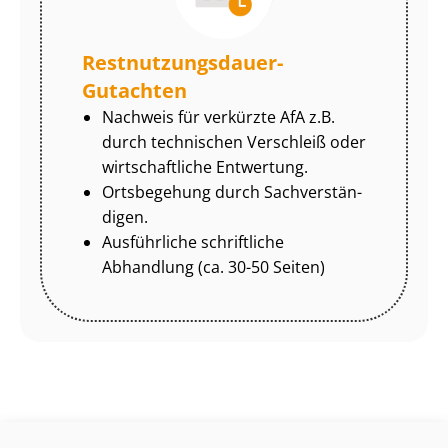
Rest­nut­zungs­dau­er-
Gutachten
Nachweis für verkürzte AfA z.B.
durch technischen Verschleiß oder
wirtschaftliche Entwertung.
Ortsbegehung durch Sach­ver­stän­
di­gen.
Ausführliche schriftliche
Abhandlung (ca. 30-50 Seiten)