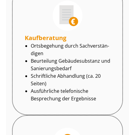
Kaufberatung
Ortsbegehung durch Sach­ver­stän­
di­gen
Beurteilung Gebäudesubstanz und
Sa­nie­rungs­be­darf
Schriftliche Abhandlung (ca. 20
Seiten)
Ausführliche telefonische
Besprechung der Ergebnisse