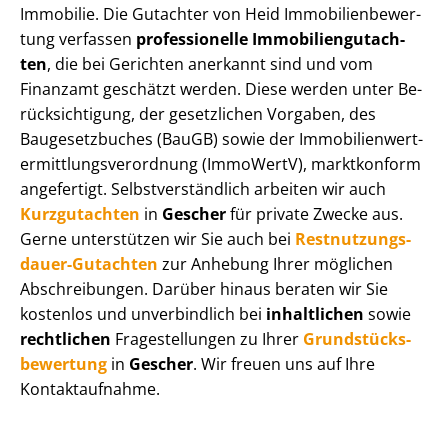
Immobilie. Die Gutachter von Heid Im­mo­bi­li­en­be­wer­
tung verfassen
professionelle Im­mo­bi­li­en­gut­ach­
ten
, die bei Gerichten anerkannt sind und vom
Finanzamt geschätzt werden. Diese werden unter Be­
rück­sich­ti­gung, der gesetzlichen Vorgaben, des
Baugesetzbuches (BauGB) sowie der Im­mo­bi­li­en­wert­
ermitt­lungs­ver­ord­nung (ImmoWertV), marktkonform
angefertigt. Selbst­ver­ständ­lich arbeiten wir auch
Kurzgutachten
in
Gescher
für private Zwecke aus.
Gerne unterstützen wir Sie auch bei
Rest­nut­zungs­
dau­er-Gutachten
zur Anhebung Ihrer möglichen
Abschreibungen. Darüber hinaus beraten wir Sie
kostenlos und unverbindlich bei
inhaltlichen
sowie
rechtlichen
Fragestellungen zu Ihrer
Grund­stücks­
be­wer­tung
in
Gescher
. Wir freuen uns auf Ihre
Kontaktaufnahme.