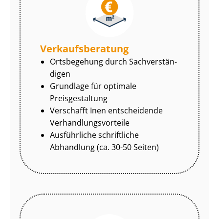
Ver­kaufs­be­ra­tung
Ortsbegehung durch Sach­ver­stän­
di­gen
Grundlage für optimale
Preisgestaltung
Verschafft Inen entscheidende
Ver­hand­lungs­vor­tei­le
Ausführliche schriftliche
Abhandlung (ca. 30-50 Seiten)