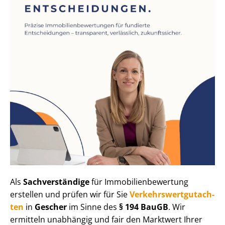
Als
Sachverständige
für Im­mo­bi­li­en­be­wer­tung
erstellen und prüfen wir für Sie
Ver­kehrs­wert­gut­ach­
ten
in
Gescher
im Sinne des
§ 194 BauGB
. Wir
ermitteln unabhängig und fair den Marktwert Ihrer