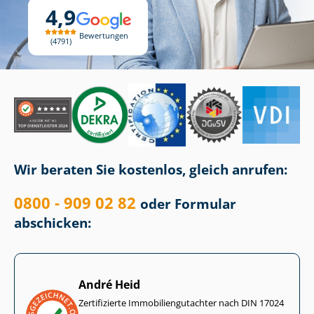
4,9
Bewertungen
4791
Wir beraten Sie kostenlos, gleich anrufen:
0800 - 909 02 82
oder Formular
abschicken:
André Heid
Zertifizierte Im­mo­bi­li­en­gut­ach­ter nach DIN 17024