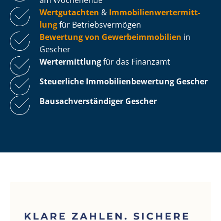
Wertgutachten
&
Im­mo­bi­li­en­wert­ermitt­
lung
für Be­triebs­ver­mö­gen
Bewertung von Ge­wer­be­im­mo­bi­li­en
in
Gescher
Wertermittlung
für das Finanzamt
Steuerliche Im­mo­bi­li­en­be­wer­tung
Gescher
Bau­sach­ver­stän­di­ger Gescher