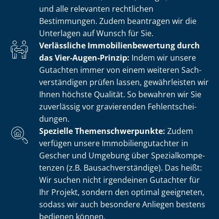
und alle relevanten rechtlichen
Bestimmungen. Zudem beantragen wir die
Unterlagen auf Wunsch für Sie.
Verlässliche Im­mo­bi­li­en­be­wer­tung durch
das Vier-Augen-Prinzip:
Indem wir unsere
Gutachten immer von einem weiteren Sach­
ver­stän­di­gen prüfen lassen, gewährleisten wir
Ihnen höchste Qualität. So bewahren wir Sie
zuverlässig vor gravierenden Fehl­ent­schei­
dun­gen.
Spezielle The­men­schwer­punk­te:
Zudem
verfügen unsere Im­mo­bi­li­en­gut­ach­ter in
Gescher und Umgebung über Spe­zi­al­kom­pe­
ten­zen (z.B. Bau­sach­ver­stän­di­ge). Das heißt:
Wir suchen nicht irgendeinen Gutachter für
Ihr Projekt, sondern den optimal geeigneten,
sodass wir auch besondere Anliegen bestens
bedienen können.