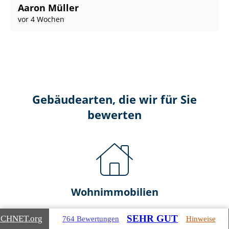
Aaron Müller
vor 4 Wochen
Gebäudearten, die wir für Sie
bewerten
Wohnimmobilien
Ein- und Zwei­fa­mi­li­en­häu­ser
SEHR GUT
ICHNET
.org
764 Bewertungen
Hinweise
Doppel- & Reihenhäuser