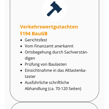
Ver­kehrs­wert­gut­ach­ten
§194 BauGB
Gerichtsfest
Vom Finanzamt anerkannt
Ortsbegehung durch Sach­ver­stän­
di­gen
Prüfung von Baulasten
Einsichtnahme in das Alt­las­ten­ka­
tas­ter
Ausführliche schriftliche
Abhandlung (ca. 70-120 Seiten)