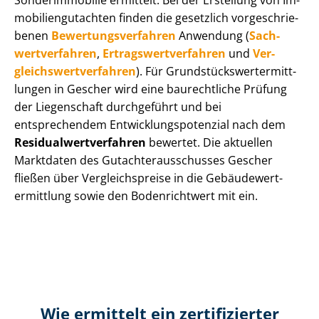
Sonderimmobilie ermittelt. Bei der Erstellung von Im­
mo­bi­li­en­gut­ach­ten finden die gesetzlich vor­ge­schrie­
be­nen
Be­wer­tungs­ver­fah­ren
Anwendung (
Sach­
wert­ver­fah­ren
,
Er­trags­wert­ver­fah­ren
und
Ver­
gleichs­wert­ver­fah­ren
). Für Grund­stücks­wert­ermitt­
lun­gen in Gescher wird eine baurechtliche Prüfung
der Liegenschaft durchgeführt und bei
entsprechendem Ent­wick­lungs­po­ten­zi­al nach dem
Re­si­du­al­wert­ver­fah­ren
bewertet. Die aktuellen
Marktdaten des Gut­ach­ter­aus­schus­ses Gescher
fließen über Ver­gleichs­prei­se in die Ge­bäu­de­wert­
ermitt­lung sowie den Bodenrichtwert mit ein.
Wie ermittelt ein zertifizierter