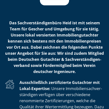
Das Sach­ver­stän­di­gen­bü­ro Heid ist mit seinem
Team für Gescher und Umgebung für sie tätig.
Unsere lokal versierten Im­mo­bi­li­en­gut­ach­ter
kennen sich bestens mit den Im­mo­bi­li­en­prei­sen
vor Ort aus. Dabei zeichnen die folgenden Punkte
unser Angebot für Sie aus: Wir sind zudem Mitglied
beim Deutschen Gutachter & Sach­ver­stän­di­gen­
ver­band sowie Fördermitglied beim Verein
deutscher Ingenieure.
Ausschließlich zertifizierte Gutachter mit
Lokal-Expertise:
Unsere Im­mo­bi­li­en­sach­ver­
stän­di­gen verfügen über verschiedene
renommierte Zer­ti­fi­zie­run­gen, welche die
Qualität ihrer Wertermittlung bezeugen. Dazu