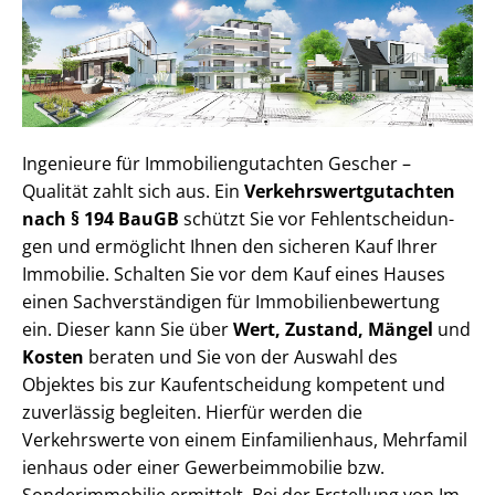
Ingenieure für Im­mo­bi­li­en­gut­ach­ten Gescher –
Qualität zahlt sich aus. Ein
Ver­kehrs­wert­gut­ach­ten
nach § 194 BauGB
schützt Sie vor Fehl­ent­schei­dun­
gen und ermöglicht Ihnen den sicheren Kauf Ihrer
Immobilie. Schalten Sie vor dem Kauf eines Hauses
einen Sach­ver­stän­di­gen für Im­mo­bi­li­en­be­wer­tung
ein. Dieser kann Sie über
Wert, Zustand, Mängel
und
Kosten
beraten und Sie von der Auswahl des
Objektes bis zur Kauf­ent­schei­dung kompetent und
zuverlässig begleiten. Hierfür werden die
Verkehrswerte von einem Einfamilienhaus, Mehr­fa­mi­l
i­en­haus oder einer Ge­wer­be­im­mo­bi­lie bzw.