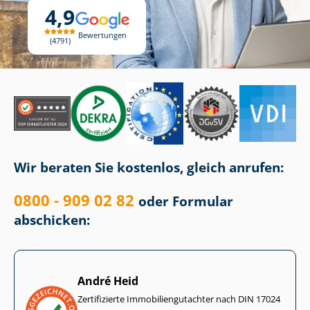
4,9
Bewertungen
4791
Wir beraten Sie kostenlos, gleich anrufen:
0800 - 909 02 82
oder Formular
abschicken:
André Heid
Zertifizierte Im­mo­bi­li­en­gut­ach­ter nach DIN 17024