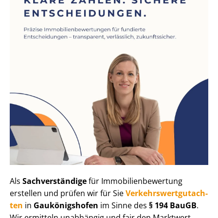
Als
Sachverständige
für Im­mo­bi­li­en­be­wer­tung
erstellen und prüfen wir für Sie
Ver­kehrs­wert­gut­ach­
ten
in
Gaukönigshofen
im Sinne des
§ 194 BauGB
.
Wir ermitteln unabhängig und fair den Marktwert