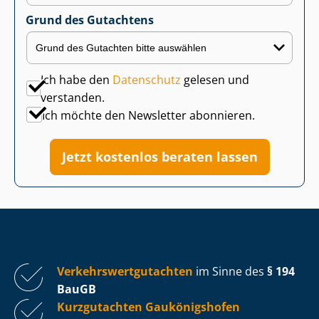
Grund des Gutachtens
Ich habe den
Datenschutz
gelesen und
verstanden.
Ich möchte den Newsletter abonnieren.
Jetzt kostenlos beraten lassen
Ver­kehrs­wert­gut­ach­ten
im Sinne des
§ 194
BauGB
Kurzgutachten Gaukönigshofen