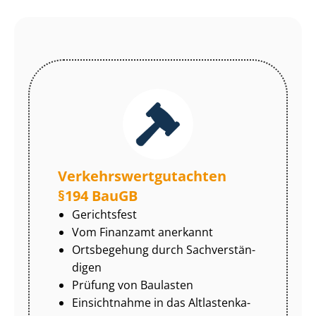
Ver­kehrs­wert­gut­ach­ten
§194 BauGB
Gerichtsfest
Vom Finanzamt anerkannt
Ortsbegehung durch Sach­ver­stän­
di­gen
Prüfung von Baulasten
Einsichtnahme in das Alt­las­ten­ka­