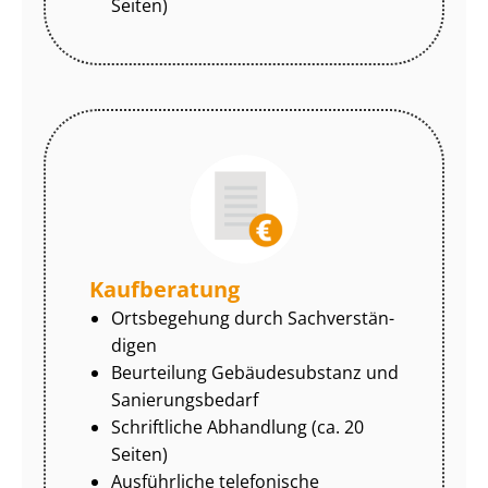
Seiten)
Kaufberatung
Ortsbegehung durch Sach­ver­stän­
di­gen
Beurteilung Gebäudesubstanz und
Sa­nie­rungs­be­darf
Schriftliche Abhandlung (ca. 20
Seiten)
Ausführliche telefonische