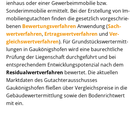
i­en­haus oder einer Ge­wer­be­im­mo­bi­lie bzw.
Sonderimmobilie ermittelt. Bei der Erstellung von Im­
mo­bi­li­en­gut­ach­ten finden die gesetzlich vor­ge­schrie­
be­nen
Be­wer­tungs­ver­fah­ren
Anwendung (
Sach­
wert­ver­fah­ren
,
Er­trags­wert­ver­fah­ren
und
Ver­
gleichs­wert­ver­fah­ren
). Für Grund­stücks­wert­ermitt­
lun­gen in Gaukönigshofen wird eine baurechtliche
Prüfung der Liegenschaft durchgeführt und bei
entsprechendem Ent­wick­lungs­po­ten­zi­al nach dem
Re­si­du­al­wert­ver­fah­ren
bewertet. Die aktuellen
Marktdaten des Gut­ach­ter­aus­schus­ses
Gaukönigshofen fließen über Ver­gleichs­prei­se in die
Ge­bäu­de­wert­ermitt­lung sowie den Bodenrichtwert
mit ein.