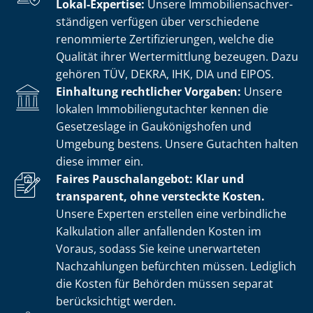
Lokal-Expertise:
Unsere Im­mo­bi­li­en­sach­ver­
stän­di­gen verfügen über verschiedene
renommierte Zer­ti­fi­zie­run­gen, welche die
Qualität ihrer Wertermittlung bezeugen. Dazu
gehören TÜV, DEKRA, IHK, DIA und EIPOS.
Einhaltung rechtlicher Vorgaben:
Unsere
lokalen Im­mo­bi­li­en­gut­ach­ter kennen die
Gesetzeslage in Gaukönigshofen und
Umgebung bestens. Unsere Gutachten halten
diese immer ein.
Faires Pauschalangebot: Klar und
transparent, ohne versteckte Kosten.
Unsere Experten erstellen eine verbindliche
Kalkulation aller anfallenden Kosten im
Voraus, sodass Sie keine unerwarteten
Nachzahlungen befürchten müssen. Lediglich
die Kosten für Behörden müssen separat
berücksichtigt werden.