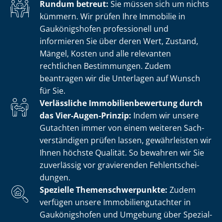
Rundum betreut:
Sie müssen sich um nichts
kümmern. Wir prüfen Ihre Immobilie in
Gaukönigshofen professionell und
informieren Sie über deren Wert, Zustand,
Mängel, Kosten und alle relevanten
rechtlichen Bestimmungen. Zudem
beantragen wir die Unterlagen auf Wunsch
für Sie.
Verlässliche Im­mo­bi­li­en­be­wer­tung durch
das Vier-Augen-Prinzip:
Indem wir unsere
Gutachten immer von einem weiteren Sach­
ver­stän­di­gen prüfen lassen, gewährleisten wir
Ihnen höchste Qualität. So bewahren wir Sie
zuverlässig vor gravierenden Fehl­ent­schei­
dun­gen.
Spezielle The­men­schwer­punk­te:
Zudem
verfügen unsere Im­mo­bi­li­en­gut­ach­ter in
Gaukönigshofen und Umgebung über Spe­zi­al­