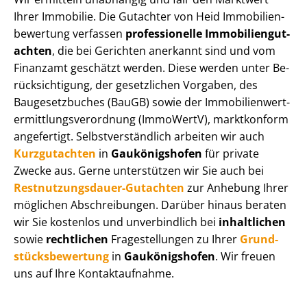
Ihrer Immobilie. Die Gutachter von Heid Im­mo­bi­li­en­
be­wer­tung verfassen
professionelle Im­mo­bi­li­en­gut­
ach­ten
, die bei Gerichten anerkannt sind und vom
Finanzamt geschätzt werden. Diese werden unter Be­
rück­sich­ti­gung, der gesetzlichen Vorgaben, des
Baugesetzbuches (BauGB) sowie der Im­mo­bi­li­en­wert­
ermitt­lungs­ver­ord­nung (ImmoWertV), marktkonform
angefertigt. Selbst­ver­ständ­lich arbeiten wir auch
Kurzgutachten
in
Gaukönigshofen
für private
Zwecke aus. Gerne unterstützen wir Sie auch bei
Rest­nut­zungs­dau­er-Gutachten
zur Anhebung Ihrer
möglichen Abschreibungen. Darüber hinaus beraten
wir Sie kostenlos und unverbindlich bei
inhaltlichen
sowie
rechtlichen
Fragestellungen zu Ihrer
Grund­
stücks­be­wer­tung
in
Gaukönigshofen
. Wir freuen
uns auf Ihre Kontaktaufnahme.