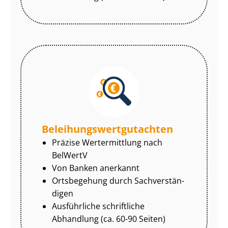
Be­lei­hungs­wert­gut­ach­ten
Präzise Wertermittlung nach
BelWertV
Von Banken anerkannt
Ortsbegehung durch Sach­ver­stän­
di­gen
Ausführliche schriftliche
Abhandlung (ca. 60-90 Seiten)