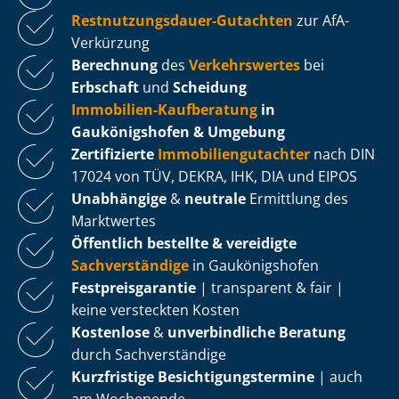
Rest­nut­zungs­dau­er-Gutachten
zur AfA-
Verkürzung
Berechnung
des
Verkehrswertes
bei
Erbschaft
und
Scheidung
Immobilien-Kaufberatung
in
Gaukönigshofen & Umgebung
Zertifizierte
Im­mo­bi­li­en­gut­ach­ter
nach DIN
17024 von TÜV, DEKRA, IHK, DIA und EIPOS
Unabhängige
&
neutrale
Ermittlung des
Marktwertes
Öffentlich bestellte & vereidigte
Sachverständige
in Gaukönigshofen
Fest­preis­ga­ran­tie
| transparent & fair |
keine versteckten Kosten
Kostenlose
&
unverbindliche Beratung
durch Sachverständige
Kurzfristige Be­sich­ti­gungs­ter­mi­ne
| auch
am Wochenende