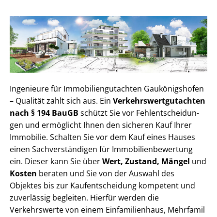
Ingenieure für Im­mo­bi­li­en­gut­ach­ten Gaukönigshofen
– Qualität zahlt sich aus. Ein
Ver­kehrs­wert­gut­ach­ten
nach § 194 BauGB
schützt Sie vor Fehl­ent­schei­dun­
gen und ermöglicht Ihnen den sicheren Kauf Ihrer
Immobilie. Schalten Sie vor dem Kauf eines Hauses
einen Sach­ver­stän­di­gen für Im­mo­bi­li­en­be­wer­tung
ein. Dieser kann Sie über
Wert, Zustand, Mängel
und
Kosten
beraten und Sie von der Auswahl des
Objektes bis zur Kauf­ent­schei­dung kompetent und
zuverlässig begleiten. Hierfür werden die
Verkehrswerte von einem Einfamilienhaus, Mehr­fa­mi­l