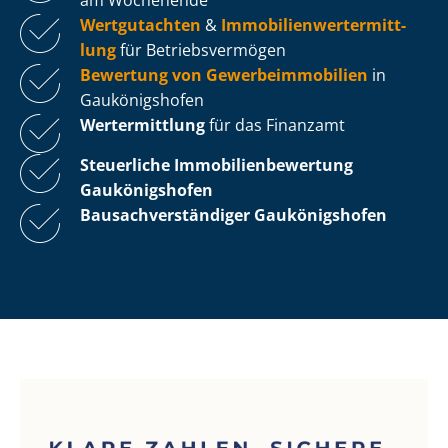
Wertgutachten
&
Im­mo­bi­li­en­wert­ermitt­
lung
für Be­triebs­ver­mö­gen
Bewertung von Ge­wer­be­im­mo­bi­li­en
in
Gaukönigshofen
Wertermittlung
für das Finanzamt
Steuerliche Im­mo­bi­li­en­be­wer­tung
Gaukönigshofen
Bau­sach­ver­stän­di­ger Gaukönigshofen