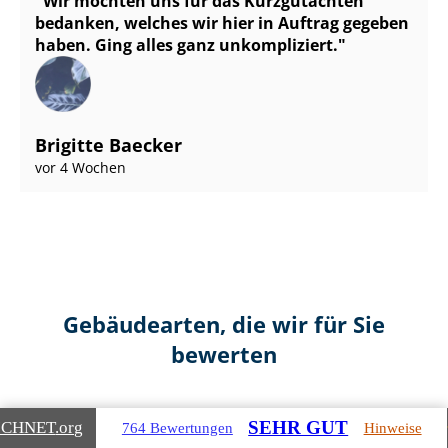
Wir möchten uns für das Kurzgutachten
bedanken, welches wir hier in Auftrag gegeben
haben. Ging alles ganz unkompliziert.
Brigitte Baecker
vor 4 Wochen
Gebäudearten, die wir für Sie
bewerten
SEHR GUT
ICHNET
.org
764 Bewertungen
Hinweise