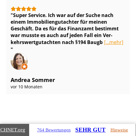
Super Service. Ich war auf der Suche nach
einem Im­mo­bi­li­en­gut­ach­ter für meinen
Geschäft. Da es für das Finanzamt bestimmt
war musste es auch auf jeden Fall ein Ver­
kehrs­wert­gut­ach­ten nach §194 Baugb
[...mehr]
Andrea Sommer
vor 10 Monaten
SEHR GUT
ICHNET
.org
764 Bewertungen
Hinweise
Gebäudearten, die wir für Sie