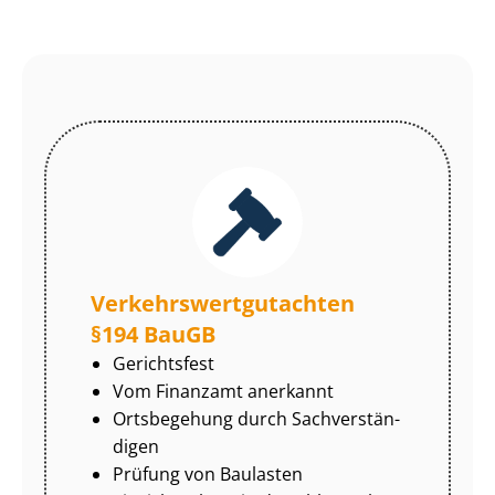
Ver­kehrs­wert­gut­ach­ten
§194 BauGB
Gerichtsfest
Vom Finanzamt anerkannt
Ortsbegehung durch Sach­ver­stän­
di­gen
Prüfung von Baulasten