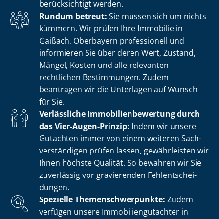
berücksichtigt werden.
Rundum betreut:
Sie müssen sich um nichts
kümmern. Wir prüfen Ihre Immobilie in
Gaißach, Oberbayern professionell und
informieren Sie über deren Wert, Zustand,
Mängel, Kosten und alle relevanten
rechtlichen Bestimmungen. Zudem
beantragen wir die Unterlagen auf Wunsch
für Sie.
Verlässliche Im­mo­bi­li­en­be­wer­tung durch
das Vier-Augen-Prinzip:
Indem wir unsere
Gutachten immer von einem weiteren Sach­
ver­stän­di­gen prüfen lassen, gewährleisten wir
Ihnen höchste Qualität. So bewahren wir Sie
zuverlässig vor gravierenden Fehl­ent­schei­
dun­gen.
Spezielle The­men­schwer­punk­te:
Zudem
verfügen unsere Im­mo­bi­li­en­gut­ach­ter in