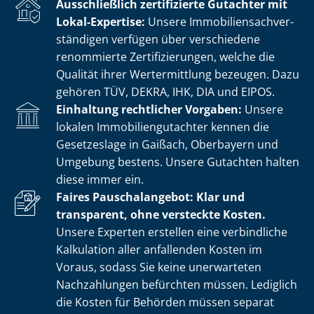
Ausschließlich zertifizierte Gutachter mit
Lokal-Expertise:
Unsere Im­mo­bi­li­en­sach­ver­
stän­di­gen verfügen über verschiedene
renommierte Zer­ti­fi­zie­run­gen, welche die
Qualität ihrer Wertermittlung bezeugen. Dazu
gehören TÜV, DEKRA, IHK, DIA und EIPOS.
Einhaltung rechtlicher Vorgaben:
Unsere
lokalen Im­mo­bi­li­en­gut­ach­ter kennen die
Gesetzeslage in Gaißach, Oberbayern und
Umgebung bestens. Unsere Gutachten halten
diese immer ein.
Faires Pauschalangebot: Klar und
transparent, ohne versteckte Kosten.
Unsere Experten erstellen eine verbindliche
Kalkulation aller anfallenden Kosten im
Voraus, sodass Sie keine unerwarteten
Nachzahlungen befürchten müssen. Lediglich
die Kosten für Behörden müssen separat