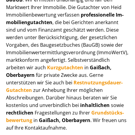
Marktwert Ihrer Immobilie. Die Gutachter von Heid
Im­mo­bi­li­en­be­wer­tung verfassen
professionelle Im­
mo­bi­li­en­gut­ach­ten
, die bei Gerichten anerkannt
sind und vom Finanzamt geschätzt werden. Diese
werden unter Be­rück­sich­ti­gung, der gesetzlichen
Vorgaben, des Baugesetzbuches (BauGB) sowie der
Im­mo­bi­li­en­wert­ermitt­lungs­ver­ord­nung (ImmoWertV),
marktkonform angefertigt. Selbst­ver­ständ­lich
arbeiten wir auch
Kurzgutachten
in
Gaißach,
Oberbayern
für private Zwecke aus. Gerne
unterstützen wir Sie auch bei
Rest­nut­zungs­dau­er-
Gutachten
zur Anhebung Ihrer möglichen
Abschreibungen. Darüber hinaus beraten wir Sie
kostenlos und unverbindlich bei
inhaltlichen
sowie
rechtlichen
Fragestellungen zu Ihrer
Grund­stücks­
be­wer­tung
in
Gaißach, Oberbayern
. Wir freuen uns
auf Ihre Kontaktaufnahme.