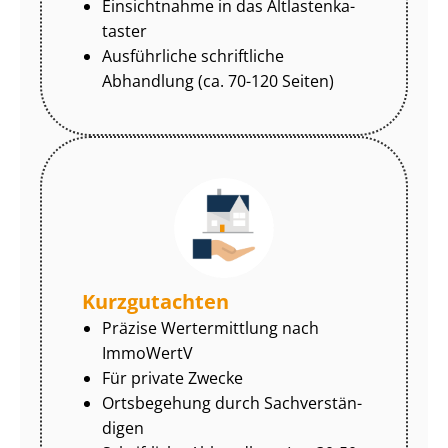
Einsichtnahme in das Alt­las­ten­ka­
tas­ter
Ausführliche schriftliche
Abhandlung (ca. 70-120 Seiten)
Kurzgutachten
Präzise Wertermittlung nach
ImmoWertV
Für private Zwecke
Ortsbegehung durch Sach­ver­stän­
di­gen