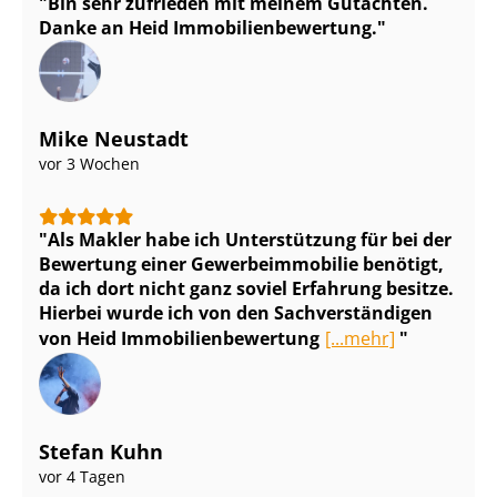
Bin sehr zufrieden mit meinem Gutachten.
Danke an Heid Im­mo­bi­li­en­be­wer­tung.
Mike Neustadt
vor 3 Wochen
Als Makler habe ich Unterstützung für bei der
Bewertung einer Ge­wer­be­im­mo­bi­lie benötigt,
da ich dort nicht ganz soviel Erfahrung besitze.
Hierbei wurde ich von den Sach­ver­stän­di­gen
von Heid Im­mo­bi­li­en­be­wer­tung
[...mehr]
Stefan Kuhn
vor 4 Tagen