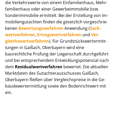
die Verkehrswerte von einem Einfamilienhaus, Mehr­
fa­mi­li­en­haus oder einer Ge­wer­be­im­mo­bi­lie bzw.
Sonderimmobilie ermittelt. Bei der Erstellung von Im­
mo­bi­li­en­gut­ach­ten finden die gesetzlich vor­ge­schrie­
be­nen
Be­wer­tungs­ver­fah­ren
Anwendung (
Sach­
wert­ver­fah­ren
,
Er­trags­wert­ver­fah­ren
und
Ver­
gleichs­wert­ver­fah­ren
). Für Grund­stücks­wert­ermitt­
lun­gen in Gaißach, Oberbayern wird eine
baurechtliche Prüfung der Liegenschaft durchgeführt
und bei entsprechendem Ent­wick­lungs­po­ten­zi­al nach
dem
Re­si­du­al­wert­ver­fah­ren
bewertet. Die aktuellen
Marktdaten des Gut­ach­ter­aus­schus­ses Gaißach,
Oberbayern fließen über Ver­gleichs­prei­se in die Ge­
bäu­de­wert­ermitt­lung sowie den Bodenrichtwert mit
ein.