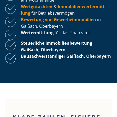
Wertgutachten
&
Im­mo­bi­li­en­wert­ermitt­
lung
für Be­triebs­ver­mö­gen
Bewertung von Ge­wer­be­im­mo­bi­li­en
in
Gaißach, Oberbayern
Wertermittlung
für das Finanzamt
Steuerliche Im­mo­bi­li­en­be­wer­tung
Gaißach, Oberbayern
Bau­sach­ver­stän­di­ger Gaißach, Oberbayern