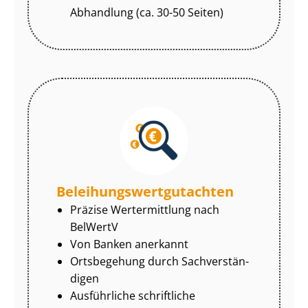
Abhandlung (ca. 30-50 Seiten)
Be­lei­hungs­wert­gut­ach­ten
Präzise Wertermittlung nach
BelWertV
Von Banken anerkannt
Ortsbegehung durch Sach­ver­stän­
di­gen
Ausführliche schriftliche