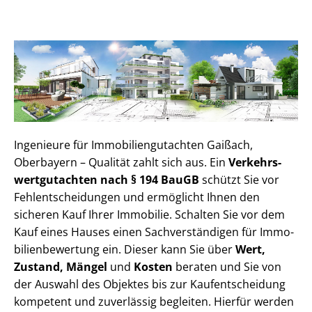
Ingenieure für Im­mo­bi­li­en­gut­ach­ten Gaißach,
Oberbayern – Qualität zahlt sich aus. Ein
Ver­kehrs­
wert­gut­ach­ten nach § 194 BauGB
schützt Sie vor
Fehl­ent­schei­dun­gen und ermöglicht Ihnen den
sicheren Kauf Ihrer Immobilie. Schalten Sie vor dem
Kauf eines Hauses einen Sach­ver­stän­di­gen für Im­mo­
bi­li­en­be­wer­tung ein. Dieser kann Sie über
Wert,
Zustand, Mängel
und
Kosten
beraten und Sie von
der Auswahl des Objektes bis zur Kauf­ent­schei­dung
kompetent und zuverlässig begleiten. Hierfür werden