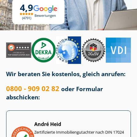
4,9
Bewertungen
4791
Wir beraten Sie kostenlos, gleich anrufen:
0800 - 909 02 82
oder Formular
abschicken:
André Heid
Zertifizierte Im­mo­bi­li­en­gut­ach­ter nach DIN 17024