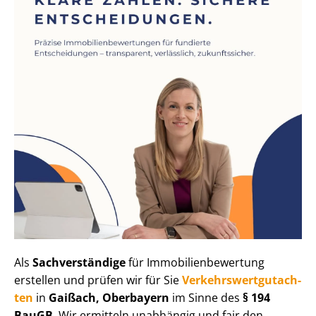
Als
Sachverständige
für Im­mo­bi­li­en­be­wer­tung
erstellen und prüfen wir für Sie
Ver­kehrs­wert­gut­ach­
ten
in
Gaißach, Oberbayern
im Sinne des
§ 194
BauGB
. Wir ermitteln unabhängig und fair den