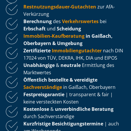
Rest­nut­zungs­dau­er-Gutachten
zur AfA-
Verkürzung
Berechnung
des
Verkehrswertes
bei
Erbschaft
und
Scheidung
Immobilien-Kaufberatung
in Gaißach,
Oberbayern & Umgebung
Zertifizierte
Im­mo­bi­li­en­gut­ach­ter
nach DIN
17024 von TÜV, DEKRA, IHK, DIA und EIPOS
Unabhängige
&
neutrale
Ermittlung des
Marktwertes
Öffentlich bestellte & vereidigte
Sachverständige
in Gaißach, Oberbayern
Fest­preis­ga­ran­tie
| transparent & fair |
keine versteckten Kosten
Kostenlose
&
unverbindliche Beratung
durch Sachverständige
Kurzfristige Be­sich­ti­gungs­ter­mi­ne
| auch
am Wochenende