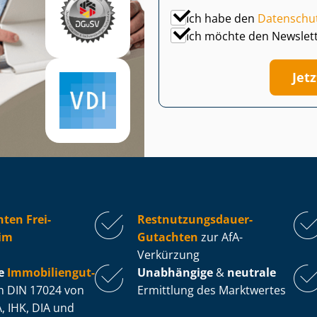
Ich habe den
Datenschu
Ich möchte den Newslet
Jet
ten Frei-
Rest­nut­zungs­dau­er-
im
Gutachten
zur AfA-
Verkürzung
e
Im­mo­bi­li­en­gut­
Unabhängige
&
neutrale
 DIN 17024 von
Ermittlung des Marktwertes
, IHK, DIA und