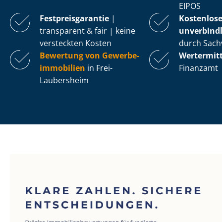
EIPOS
Fest­preis­ga­ran­tie
|
Kostenlos
transparent & fair | keine
unverbindl
versteckten Kosten
durch Sach
Bewertung von Ge­wer­be­
Wertermit
im­mo­bi­li­en
in Frei-
Finanzamt
Laubersheim