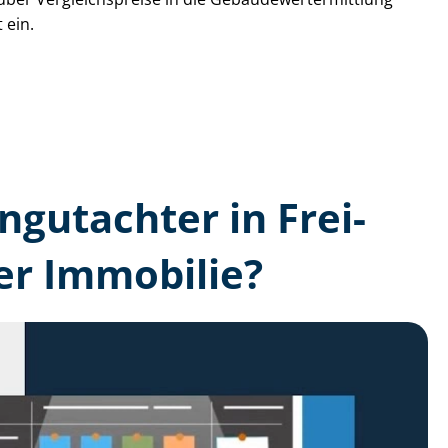
 ein.
n­gutachter in Frei-
er Immobilie?