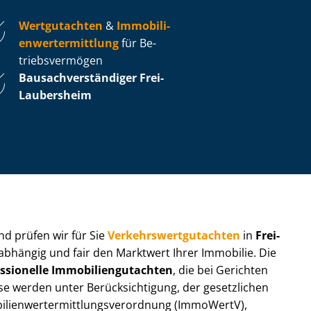
Wertgutachten
&
Im­mo­bi­li­
en­wert­ermitt­lung
für Be­
triebs­ver­mö­gen
Bau­sach­ver­stän­di­ger Frei-
Laubersheim
 und prüfen wir für Sie
Ver­kehrs­wert­gut­ach­ten
in
Frei-
nabhängig und fair den Marktwert Ihrer Immobilie. Die
ssionelle Im­mo­bi­li­en­gut­ach­ten
, die bei Gerichten
werden unter Be­rück­sich­ti­gung, der gesetzlichen
i­en­wert­ermitt­lungs­ver­ord­nung (ImmoWertV),