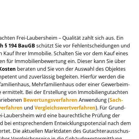
t­ach­ten Frei-Laubersheim – Qualität zahlt sich aus. Ein
ach § 194 BauGB
schützt Sie vor Fehl­ent­schei­dun­gen und
 Kauf Ihrer Immobilie. Schalten Sie vor dem Kauf eines
n für Im­mo­bi­li­en­be­wer­tung ein. Dieser kann Sie über
Kosten
beraten und Sie von der Auswahl des Objektes
ompetent und zuverlässig begleiten. Hierfür werden die
ilienhaus, Mehr­fa­mi­li­en­haus oder einer Ge­wer­be­im­
rmittelt. Bei der Erstellung von Im­mo­bi­li­en­gut­ach­ten
hrie­be­nen
Be­wer­tungs­ver­fah­ren
Anwendung (
Sach­
ver­fah­ren
und
Ver­gleichs­wert­ver­fah­ren
). Für Grund­
Frei-Laubersheim wird eine baurechtliche Prüfung der
 bei entsprechendem Ent­wick­lungs­po­ten­zi­al nach dem
tet. Die aktuellen Marktdaten des Gut­ach­ter­aus­schus­
er Ver­gleichs­prei­se in die Ge­bäu­de­wert­ermitt­lung