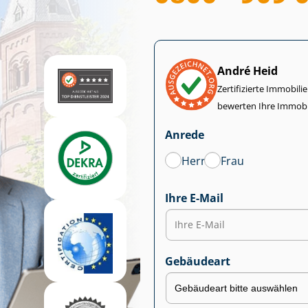
André Heid
Zertifizierte Im­mo­bi­
bewerten Ihre Immobi
Anrede
Herr
Frau
Ihre E-Mail
Gebäudeart