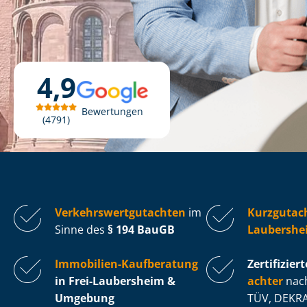
4,9
Bewertungen
4791
Ver­kehrs­wert­gut­ach­ten
im
Kurzgutach
Sinne des
§ 194 BauGB
Laubershe
Immobilien-Kaufberatung
Zertifiziert
in Frei-Laubersheim &
ach­ter
nach
Umgebung
TÜV, DEKRA