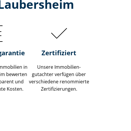
-Laubersheim
garantie
Zertifiziert
mmobilien in
Unsere Immobilien­
eim bewerten
gutachter verfügen über
sparent und
verschiedene renommierte
kte Kosten.
Zer­ti­fi­zie­run­gen.