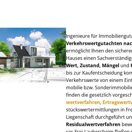
Ingenieure für Im­mo­bi­li­en­gu
Ver­kehrs­wert­gut­ach­ten n
ermöglicht Ihnen den sicheren
Hauses einen Sach­ver­stän­di­ge
Wert, Zustand, Mängel
und
bis zur Kauf­ent­schei­dung k
Verkehrswerte von einem Einfam
mo­bi­lie bzw. Sonderimmobilie e
finden die gesetzlich vor­ge­sc
wert­ver­fah­ren
,
Er­trags­wert­
stücks­wert­ermitt­lun­gen in 
Liegenschaft durchgeführt und
Re­si­du­al­wert­ver­fah­ren
bewer
ses Frei-Laubersheim fließen üb