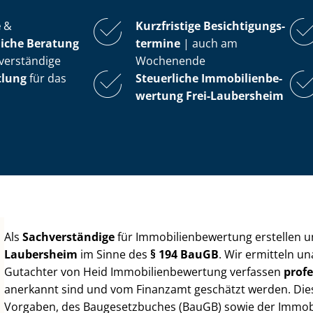
e
&
Kurzfristige Be­sich­ti­gungs­
iche Beratung
ter­mi­ne
| auch am
verständige
Wochenende
tlung
für das
Steuerliche Im­mo­bi­li­en­be­
wer­tung
Frei-Laubersheim
Als
Sachverständige
für Im­mo­bi­li­en­be­wer­tung erstellen
Laubersheim
im Sinne des
§ 194 BauGB
. Wir ermitteln u
Gutachter von Heid Im­mo­bi­li­en­be­wer­tung verfassen
profe
anerkannt sind und vom Finanzamt geschätzt werden. Diese 
Vorgaben, des Baugesetzbuches (BauGB) sowie der Im­mo­bi­l