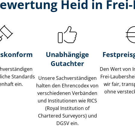
bewertung Heid in Frei
s­konform
Unabhängige
Festpreis​
Gutachter
­ver­stän­di­gen
Den Wert von I
liche Standards
Frei-Laubersh
Unsere Sach­ver­stän­di­gen
nhaft ein.
wir fair, tran
halten den Ehrencodex von
ohne verstec
verschiedenen Verbänden
und Institutionen wie RICS
(Royal Institution of
Chartered Surveyors) und
DGSV ein.