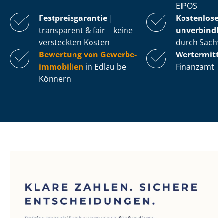
EIPOS
Fest­preis­ga­ran­tie
|
Kostenlos
transparent & fair | keine
unverbindl
versteckten Kosten
durch Sach
Bewertung von Ge­wer­be­
Wertermit
im­mo­bi­li­en
in Edlau bei
Finanzamt
Könnern