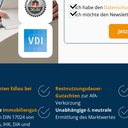
Ich habe den
Datenschu
Ich möchte den Newslet
Jet
ten Edlau bei
Rest­nut­zungs­dau­er-
Gutachten
zur AfA-
Verkürzung
e
Im­mo­bi­li­en­gut­
Unabhängige
&
neutrale
 DIN 17024 von
Ermittlung des Marktwertes
, IHK, DIA und