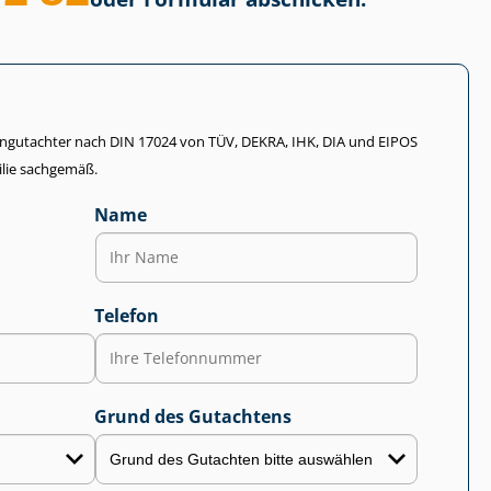
li­en­gut­ach­ter nach DIN 17024 von TÜV, DEKRA, IHK, DIA und EIPOS
lie sachgemäß.
Name
Telefon
Grund des Gutachtens