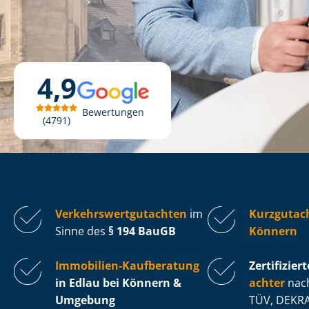
4,9
Bewertungen
4791
Ver­kehrs­wert­gut­ach­ten
im
Kurzgutach
Sinne des
§ 194 BauGB
Könnern
Immobilien-Kaufberatung
Zertifiziert
in Edlau bei Könnern &
ach­ter
nach
Umgebung
TÜV, DEKRA