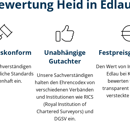
ewertung Heid in Edla
s­konform
Unabhängige
Festpreis​
Gutachter
­ver­stän­di­gen
Den Wert von I
liche Standards
Edlau bei
Unsere Sach­ver­stän­di­gen
nhaft ein.
bewerten w
halten den Ehrencodex von
transparent
verschiedenen Verbänden
versteckte
und Institutionen wie RICS
(Royal Institution of
Chartered Surveyors) und
DGSV ein.