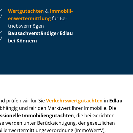
Wertgutachten
&
Im­mo­bi­li­
en­wert­ermitt­lung
für Be­
triebs­ver­mö­gen
Bau­sach­ver­stän­di­ger Edlau
bei Könnern
 und prüfen wir für Sie
Ver­kehrs­wert­gut­ach­ten
in
Edlau
abhängig und fair den Marktwert Ihrer Immobilie. Die
ssionelle Im­mo­bi­li­en­gut­ach­ten
, die bei Gerichten
werden unter Be­rück­sich­ti­gung, der gesetzlichen
i­en­wert­ermitt­lungs­ver­ord­nung (ImmoWertV),