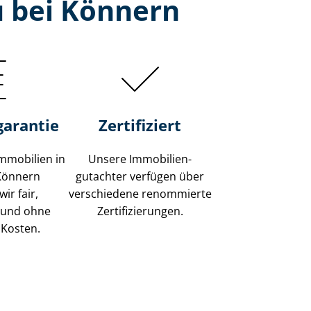
u bei Könnern
garantie
Zertifiziert
mmobilien in
Unsere Immobilien­
 Könnern
gutachter verfügen über
ir fair,
verschiedene renommierte
 und ohne
Zer­ti­fi­zie­run­gen.
 Kosten.