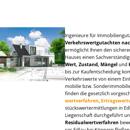
Ingenieure für Im­mo­bi­li­en­gu
Ver­kehrs­wert­gut­ach­ten n
ermöglicht Ihnen den sicheren
Hauses einen Sach­ver­stän­di­ge
Wert, Zustand, Mängel
und
bis zur Kauf­ent­schei­dung k
Verkehrswerte von einem Einfam
mo­bi­lie bzw. Sonderimmobilie e
finden die gesetzlich vor­ge­sc
wert­ver­fah­ren
,
Er­trags­wert­
stücks­wert­ermitt­lun­gen in 
Liegenschaft durchgeführt und
Re­si­du­al­wert­ver­fah­ren
bewer
ses Edlau bei Könnern fließen ü