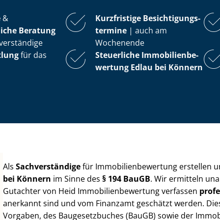
e
&
Kurzfristige Be­sich­ti­gungs­
iche Beratung
ter­mi­ne
| auch am
verständige
Wochenende
tlung
für das
Steuerliche Im­mo­bi­li­en­be­
wer­tung
Edlau bei Könnern
Als
Sachverständige
für Im­mo­bi­li­en­be­wer­tung erstellen
bei Könnern
im Sinne des
§ 194 BauGB
. Wir ermitteln un
Gutachter von Heid Im­mo­bi­li­en­be­wer­tung verfassen
profe
anerkannt sind und vom Finanzamt geschätzt werden. Diese 
Vorgaben, des Baugesetzbuches (BauGB) sowie der Im­mo­bi­l