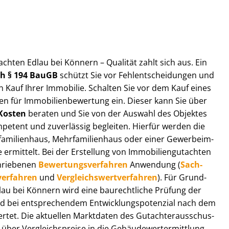
t­ach­ten Edlau bei Könnern – Qualität zahlt sich aus. Ein
ach § 194 BauGB
schützt Sie vor Fehl­ent­schei­dun­gen und
 Kauf Ihrer Immobilie. Schalten Sie vor dem Kauf eines
n für Im­mo­bi­li­en­be­wer­tung ein. Dieser kann Sie über
Kosten
beraten und Sie von der Auswahl des Objektes
ompetent und zuverlässig begleiten. Hierfür werden die
ilienhaus, Mehr­fa­mi­li­en­haus oder einer Ge­wer­be­im­
rmittelt. Bei der Erstellung von Im­mo­bi­li­en­gut­ach­ten
hrie­be­nen
Be­wer­tungs­ver­fah­ren
Anwendung (
Sach­
ver­fah­ren
und
Ver­gleichs­wert­ver­fah­ren
). Für Grund­
Edlau bei Könnern wird eine baurechtliche Prüfung der
 bei entsprechendem Ent­wick­lungs­po­ten­zi­al nach dem
tet. Die aktuellen Marktdaten des Gut­ach­ter­aus­schus­
ber Ver­gleichs­prei­se in die Ge­bäu­de­wert­ermitt­lung