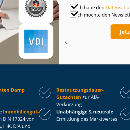
Ich habe den
Datenschu
Ich möchte den Newslet
Jet
hten Damp
Rest­nut­zungs­dau­er-
Gutachten
zur AfA-
Verkürzung
e
Im­mo­bi­li­en­gut­
Unabhängige
&
neutrale
 DIN 17024 von
Ermittlung des Marktwertes
, IHK, DIA und