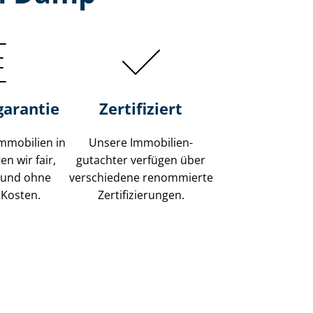
garantie
Zertifiziert
mmobilien in
Unsere Immobilien­
n wir fair,
gutachter verfügen über
 und ohne
verschiedene renommierte
 Kosten.
Zer­ti­fi­zie­run­gen.