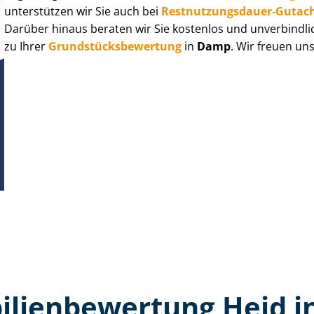
unterstützen wir Sie auch bei
Rest­nut­zungs­dau­er-Gutac
Darüber hinaus beraten wir Sie kostenlos und unverbindli
zu Ihrer
Grund­stücks­be­wer­tung
in
Damp
. Wir freuen un
lien­bewertung Heid 