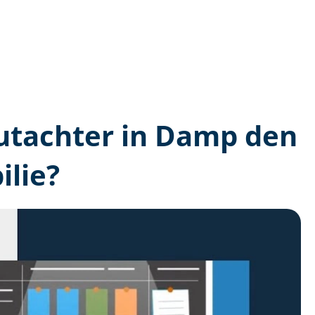
­gutachter in Damp den
lie?