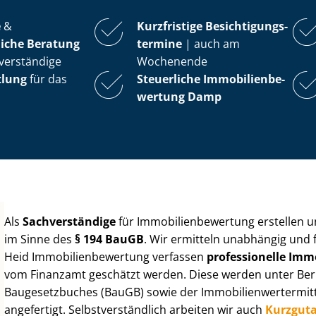
e
&
Kurzfristige Be­sich­ti­gungs­
iche Beratung
ter­mi­ne
| auch am
verständige
Wochenende
tlung
für das
Steuerliche Im­mo­bi­li­en­be­
wer­tung
Damp
Als
Sachverständige
für Im­mo­bi­li­en­be­wer­tung erstellen
im Sinne des
§ 194 BauGB
. Wir ermitteln unabhängig und 
Heid Im­mo­bi­li­en­be­wer­tung verfassen
professionelle Im­mo­
vom Finanzamt geschätzt werden. Diese werden unter Be­rüc
Baugesetzbuches (BauGB) sowie der Im­mo­bi­li­en­wert­ermi
angefertigt. Selbst­ver­ständ­lich arbeiten wir auch
Kurzgut