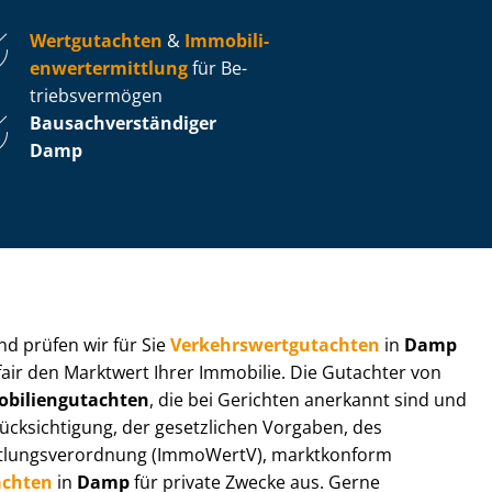
Wertgutachten
&
Im­mo­bi­li­
en­wert­ermitt­lung
für Be­
triebs­ver­mö­gen
Bau­sach­ver­stän­di­ger
Damp
 und prüfen wir für Sie
Ver­kehrs­wert­gut­ach­ten
in
Damp
fair den Marktwert Ihrer Immobilie. Die Gutachter von
bi­li­en­gut­ach­ten
, die bei Gerichten anerkannt sind und
k­sich­ti­gung, der gesetzlichen Vorgaben, des
tt­lungs­ver­ord­nung (ImmoWertV), marktkonform
achten
in
Damp
für private Zwecke aus. Gerne