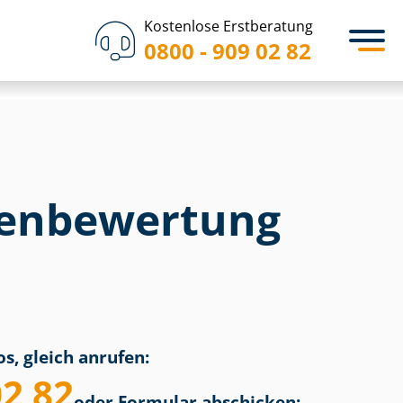
Kostenlose Erstberatung
0800 - 909 02 82
en­bewertung
s, gleich anrufen:
02 82
oder Formular abschicken: