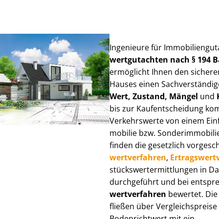
Ingenieure für Im­mo­bi­li­en­g
wert­gut­ach­ten nach § 194
ermöglicht Ihnen den sicheren
Hauses einen Sach­ver­stän­di­ge
Wert, Zustand, Mängel
und
bis zur Kauf­ent­schei­dung k
Verkehrswerte von einem Einfam
mo­bi­lie bzw. Sonderimmobilie e
finden die gesetzlich vor­ge­sc
wert­ver­fah­ren
,
Er­trags­wert­
stücks­wert­ermitt­lun­gen in
durchgeführt und bei entsprec
wert­ver­fah­ren
bewertet. Die 
fließen über Ver­gleichs­prei­se
Bodenrichtwert mit ein.