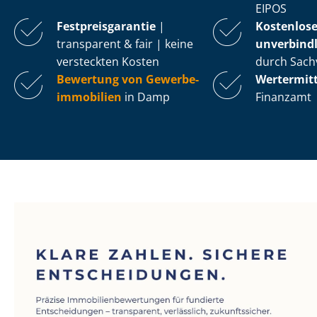
EIPOS
Fest­preis­ga­ran­tie
|
Kostenlos
transparent & fair | keine
unverbindl
versteckten Kosten
durch Sach
Bewertung von Ge­wer­be­
Wertermit
im­mo­bi­li­en
in Damp
Finanzamt