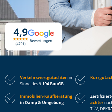
4,9
Bewertungen
4791
Ver­kehrs­wert­gut­ach­ten
im
Kurzgutac
Sinne des
§ 194 BauGB
Immobilien-Kaufberatung
Zertifiziert
in Damp & Umgebung
ach­ter
nach
TÜV, DEKRA