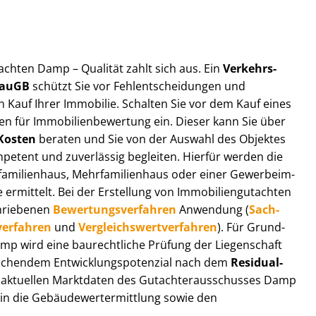
ut­ach­ten Damp – Qualität zahlt sich aus. Ein
Ver­kehrs­
 BauGB
schützt Sie vor Fehl­ent­schei­dun­gen und
 Kauf Ihrer Immobilie. Schalten Sie vor dem Kauf eines
n für Im­mo­bi­li­en­be­wer­tung ein. Dieser kann Sie über
Kosten
beraten und Sie von der Auswahl des Objektes
ompetent und zuverlässig begleiten. Hierfür werden die
ilienhaus, Mehr­fa­mi­li­en­haus oder einer Ge­wer­be­im­
rmittelt. Bei der Erstellung von Im­mo­bi­li­en­gut­ach­ten
hrie­be­nen
Be­wer­tungs­ver­fah­ren
Anwendung (
Sach­
ver­fah­ren
und
Ver­gleichs­wert­ver­fah­ren
). Für Grund­
 Damp wird eine baurechtliche Prüfung der Liegenschaft
hendem Ent­wick­lungs­po­ten­zi­al nach dem
Re­si­du­al­
aktuellen Marktdaten des Gut­ach­ter­aus­schus­ses Damp
 in die Ge­bäu­de­wert­ermitt­lung sowie den