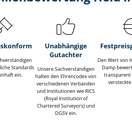
s­konform
Unabhängige
Festpreis​
Gutachter
­ver­stän­di­gen
Den Wert von I
liche Standards
Damp bewerte
Unsere Sach­ver­stän­di­gen
nhaft ein.
transparent
halten den Ehrencodex von
versteckte
verschiedenen Verbänden
und Institutionen wie RICS
(Royal Institution of
Chartered Surveyors) und
DGSV ein.