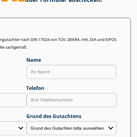
li­en­gut­ach­ter nach DIN 17024 von TÜV, DEKRA, IHK, DIA und EIPOS
lie sachgemäß.
Name
Telefon
Grund des Gutachtens