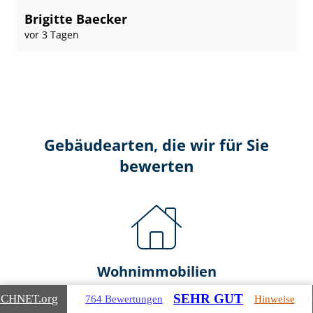
Brigitte Baecker
vor 3 Tagen
Gebäudearten, die wir für Sie
bewerten
Wohnimmobilien
SEHR GUT
ICHNET
.org
764 Bewertungen
Hinweise
Ein- und Zwei­fa­mi­li­en­häu­ser