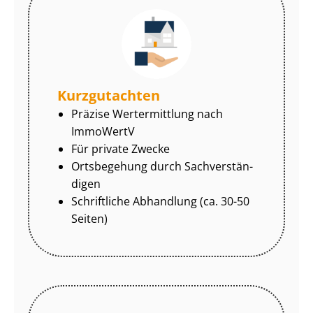
Kurzgutachten
Präzise Wertermittlung nach
ImmoWertV
Für private Zwecke
Ortsbegehung durch Sach­ver­stän­
di­gen
Schriftliche Abhandlung (ca. 30-50
Seiten)