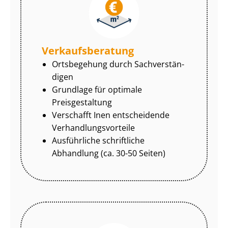
Ver­kaufs­be­ra­tung
Ortsbegehung durch Sach­ver­stän­
di­gen
Grundlage für optimale
Preisgestaltung
Verschafft Inen entscheidende
Ver­hand­lungs­vor­tei­le
Ausführliche schriftliche
Abhandlung (ca. 30-50 Seiten)