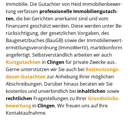
Immobilie. Die Gutachter von Heid Im­mo­bi­li­en­be­wer­
tung verfassen
professionelle Im­mo­bi­li­en­gut­ach­
ten
, die bei Gerichten anerkannt sind und vom
Finanzamt geschätzt werden. Diese werden unter Be­
rück­sich­ti­gung, der gesetzlichen Vorgaben, des
Baugesetzbuches (BauGB) sowie der Im­mo­bi­li­en­wert­
ermitt­lungs­ver­ord­nung (ImmoWertV), marktkonform
angefertigt. Selbst­ver­ständ­lich arbeiten wir auch
Kurzgutachten
in
Clingen
für private Zwecke aus.
Gerne unterstützen wir Sie auch bei
Rest­nut­zungs­
dau­er-Gutachten
zur Anhebung Ihrer möglichen
Abschreibungen. Darüber hinaus beraten wir Sie
kostenlos und unverbindlich bei
inhaltlichen
sowie
rechtlichen
Fragestellungen zu Ihrer
Grund­stücks­
be­wer­tung
in
Clingen
. Wir freuen uns auf Ihre
Kontaktaufnahme.