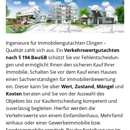
Ingenieure für Im­mo­bi­li­en­gut­ach­ten Clingen –
Qualität zahlt sich aus. Ein
Ver­kehrs­wert­gut­ach­ten
nach § 194 BauGB
schützt Sie vor Fehl­ent­schei­dun­
gen und ermöglicht Ihnen den sicheren Kauf Ihrer
Immobilie. Schalten Sie vor dem Kauf eines Hauses
einen Sach­ver­stän­di­gen für Im­mo­bi­li­en­be­wer­tung
ein. Dieser kann Sie über
Wert, Zustand, Mängel
und
Kosten
beraten und Sie von der Auswahl des
Objektes bis zur Kauf­ent­schei­dung kompetent und
zuverlässig begleiten. Hierfür werden die
Verkehrswerte von einem Einfamilienhaus, Mehr­fa­mi­l
i­en­haus oder einer Ge­wer­be­im­mo­bi­lie bzw.