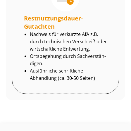
Rest­nut­zungs­dau­er-
Gutachten
Nachweis für verkürzte AfA z.B.
durch technischen Verschleiß oder
wirtschaftliche Entwertung.
Ortsbegehung durch Sach­ver­stän­
di­gen.
Ausführliche schriftliche
Abhandlung (ca. 30-50 Seiten)