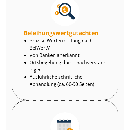
Be­lei­hungs­wert­gut­ach­ten
Präzise Wertermittlung nach
BelWertV
Von Banken anerkannt
Ortsbegehung durch Sach­ver­stän­
di­gen
Ausführliche schriftliche
Abhandlung (ca. 60-90 Seiten)