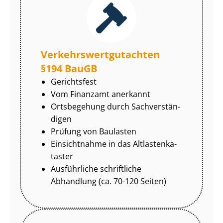
Ver­kehrs­wert­gut­ach­ten
§194 BauGB
Gerichtsfest
Vom Finanzamt anerkannt
Ortsbegehung durch Sach­ver­stän­
di­gen
Prüfung von Baulasten
Einsichtnahme in das Alt­las­ten­ka­
tas­ter
Ausführliche schriftliche
Abhandlung (ca. 70-120 Seiten)