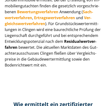
Sonderimmobilie ermittelt. Bei der Erstellung von Im­
mo­bi­li­en­gut­ach­ten finden die gesetzlich vor­ge­schrie­
be­nen
Be­wer­tungs­ver­fah­ren
Anwendung (
Sach­
wert­ver­fah­ren
,
Er­trags­wert­ver­fah­ren
und
Ver­
gleichs­wert­ver­fah­ren
). Für Grund­stücks­wert­ermitt­
lun­gen in Clingen wird eine baurechtliche Prüfung der
Liegenschaft durchgeführt und bei entsprechendem
Ent­wick­lungs­po­ten­zi­al nach dem
Re­si­du­al­wert­ver­
fah­ren
bewertet. Die aktuellen Marktdaten des Gut­
ach­ter­aus­schus­ses Clingen fließen über Ver­gleichs­
prei­se in die Ge­bäu­de­wert­ermitt­lung sowie den
Bodenrichtwert mit ein.
Wie ermittelt ein zertifizierter