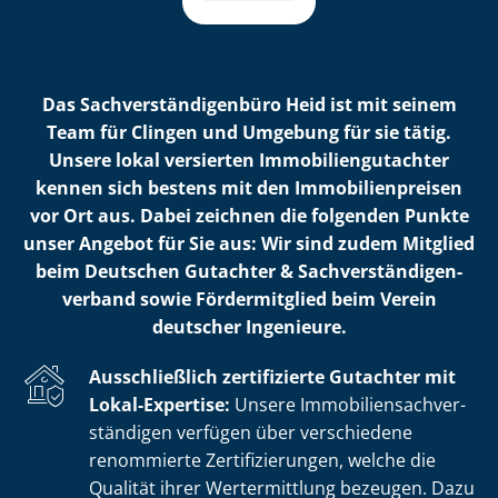
Das Sach­ver­stän­di­gen­bü­ro Heid ist mit seinem
Team für Clingen und Umgebung für sie tätig.
Unsere lokal versierten Im­mo­bi­li­en­gut­ach­ter
kennen sich bestens mit den Im­mo­bi­li­en­prei­sen
vor Ort aus. Dabei zeichnen die folgenden Punkte
unser Angebot für Sie aus: Wir sind zudem Mitglied
beim Deutschen Gutachter & Sach­ver­stän­di­gen­
ver­band sowie Fördermitglied beim Verein
deutscher Ingenieure.
Ausschließlich zertifizierte Gutachter mit
Lokal-Expertise:
Unsere Im­mo­bi­li­en­sach­ver­
stän­di­gen verfügen über verschiedene
renommierte Zer­ti­fi­zie­run­gen, welche die
Qualität ihrer Wertermittlung bezeugen. Dazu