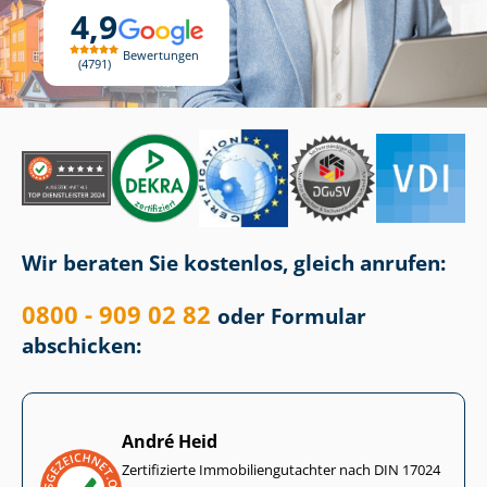
4,9
Bewertungen
4791
Wir beraten Sie kostenlos, gleich anrufen:
0800 - 909 02 82
oder Formular
abschicken:
André Heid
Zertifizierte Im­mo­bi­li­en­gut­ach­ter nach DIN 17024