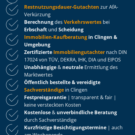
Rest­nut­zungs­dau­er-Gutachten
zur AfA-
Verkürzung
Berechnung
des
Verkehrswertes
bei
Erbschaft
und
Scheidung
Immobilien-Kaufberatung
in Clingen &
Umgebung
Zertifizierte
Im­mo­bi­li­en­gut­ach­ter
nach DIN
17024 von TÜV, DEKRA, IHK, DIA und EIPOS
Unabhängige
&
neutrale
Ermittlung des
Marktwertes
Öffentlich bestellte & vereidigte
Sachverständige
in Clingen
Fest­preis­ga­ran­tie
| transparent & fair |
keine versteckten Kosten
Kostenlose
&
unverbindliche Beratung
durch Sachverständige
Kurzfristige Be­sich­ti­gungs­ter­mi­ne
| auch
am Wochenende