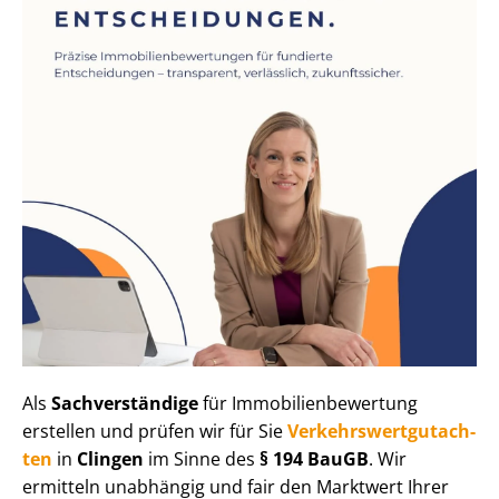
Als
Sachverständige
für Im­mo­bi­li­en­be­wer­tung
erstellen und prüfen wir für Sie
Ver­kehrs­wert­gut­ach­
ten
in
Clingen
im Sinne des
§ 194 BauGB
. Wir
ermitteln unabhängig und fair den Marktwert Ihrer