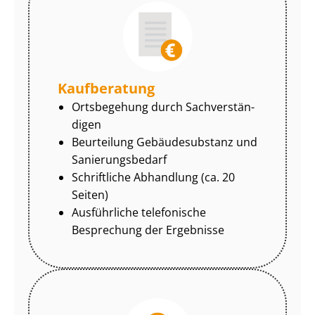
Kaufberatung
Ortsbegehung durch Sach­ver­stän­
di­gen
Beurteilung Gebäudesubstanz und
Sa­nie­rungs­be­darf
Schriftliche Abhandlung (ca. 20
Seiten)
Ausführliche telefonische
Besprechung der Ergebnisse