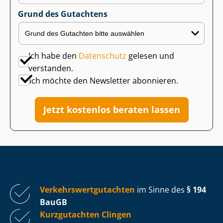
Grund des Gutachtens
Ich habe den
Datenschutz
gelesen und
verstanden.
Ich möchte den Newsletter abonnieren.
Jetzt kostenlos beraten lassen
Ver­kehrs­wert­gut­ach­ten
im Sinne des
§ 194
BauGB
Kurzgutachten Clingen