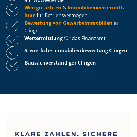
Wertgutachten
&
Im­mo­bi­li­en­wert­ermitt­
lung
für Be­triebs­ver­mö­gen
Bewertung von Ge­wer­be­im­mo­bi­li­en
in
Clingen
Wertermittlung
für das Finanzamt
Steuerliche Im­mo­bi­li­en­be­wer­tung
Clingen
Bau­sach­ver­stän­di­ger Clingen