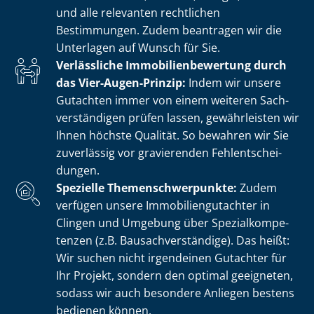
und alle relevanten rechtlichen
Bestimmungen. Zudem beantragen wir die
Unterlagen auf Wunsch für Sie.
Verlässliche Im­mo­bi­li­en­be­wer­tung durch
das Vier-Augen-Prinzip:
Indem wir unsere
Gutachten immer von einem weiteren Sach­
ver­stän­di­gen prüfen lassen, gewährleisten wir
Ihnen höchste Qualität. So bewahren wir Sie
zuverlässig vor gravierenden Fehl­ent­schei­
dun­gen.
Spezielle The­men­schwer­punk­te:
Zudem
verfügen unsere Im­mo­bi­li­en­gut­ach­ter in
Clingen und Umgebung über Spe­zi­al­kom­pe­
ten­zen (z.B. Bau­sach­ver­stän­di­ge). Das heißt:
Wir suchen nicht irgendeinen Gutachter für
Ihr Projekt, sondern den optimal geeigneten,
sodass wir auch besondere Anliegen bestens
bedienen können.